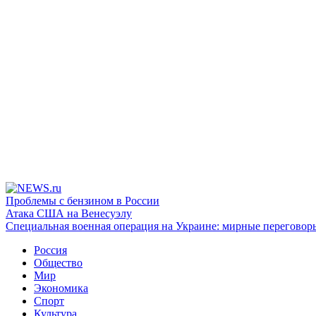
Проблемы с бензином в России
Атака США на Венесуэлу
Специальная военная операция на Украине: мирные переговор
Россия
Общество
Мир
Экономика
Спорт
Культура