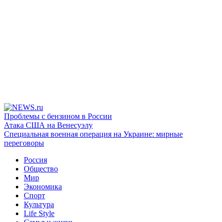
Проблемы с бензином в России
Атака США на Венесуэлу
Специальная военная операция на Украине: мирные
переговоры
Россия
Общество
Мир
Экономика
Спорт
Культура
Life Style