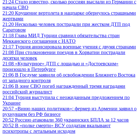
21:24
Стало известно, сколько россиян выслали из Германии с
начала СВО
21:20
Крушение вертолета в нацпарке обернулось страшными
жертвами
21:20
Несколько человек пострадали при жестком ДТП под
Саратовом
21:18
Глава МИД Турции сравнил обязательства стран
Мекканского соглашения с НАТО
21:17
Турция анонсировала военные учения с двумя странами
21:08
При столкновении поездов в Хорватии пострадали
десятки человек
21:08
«Культурное» ДТП с лошадью и «Достоевским»
произошло в Петербурге
21:06
В Госдуме заявили об освобождении Ближнего Востока
от западного контроля
21:06
В зоне СВО погиб награжденный тремя наградами
российский журналист
21:04
Турция выступила с неожиданным предложением по
Украине
20:57
«Виню наших политиков»: фермер из Армении заявил о
рухнувшем без РФ бизнесе
20:52
Россию атаковали 360 украинских БПЛА за 12 часов
20:52
В «полке смерти» ВСУ солдатам вкалывают
психотропы с летальным исходом