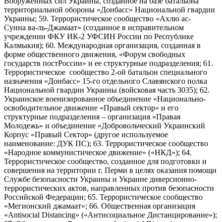
Вооруженных сил Украины, созданное на базе батальона
территориальной обороны «Донбасс» Национальной гвардии
Украины; 59. Террористическое сообщество «Ахлю ас-
Сунна ва-ль-Джамаат» (созданное в исправительном
учреждении ФКУ ИК-2 УФСИН России по Республике
Калмыкия); 60. Международная организация, созданная в
форме общественного движения, «Форум свободных
государств постРоссии» и ее структурные подразделения; 61.
Террористическое сообщество 2-ой батальон специального
назначения «Донбасс» 15-го отдельного Славянского полка
Национальной гвардии Украины (войсковая часть 3035); 62.
Украинское военизированное объединение «Национально-
освободительное движение «Правый сектор» и его
структурные подразделения – организация «Правая
Молодежь» и объединение «Добровольческий Украинский
Корпус «Правый Сектор» (другое используемое
наименование: ДУК ПС); 63. Террористическое сообщество
«Народное коммунистическое движение» («НКД»); 64.
Террористическое сообщество, созданное для подготовки и
совершения на территории г. Перми в целях оказания помощи
Службе безопасности Украины и Украине диверсионно-
террористических актов, направленных против безопасности
Российской Федерации; 65. Террористическое сообщество
«Мегионский джамаат»; 66. Общественная организация
«Antisocial Distancing» («Антисоциальное Дистанцирование»);