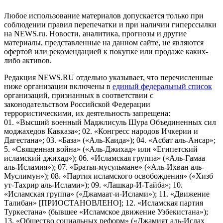
Любое использование материалов допускается только при
соблюдении правил перепечатки и при наличии гиперссылки
на NEWS.ru. Новости, аналитика, прогнозы и другие
материалы, представленные на данном сайте, не являются
офертой или рекомендацией к покупке или продаже каких-
либо активов.
Редакция NEWS.RU отдельно указывает, что перечисленные
ниже организации включены в
единый федеральный список
организаций, признанных в соответствии с
законодательством Российской Федерации
террористическими, их деятельность запрещена:
01. «Высший военный Маджлисуль Шура Объединенных сил
моджахедов Кавказа»; 02. «Конгресс народов Ичкерии и
Дагестана»; 03. «База» («Аль-Каида»); 04. «Асбат аль-Ансар»;
5. «Священная война» («Аль-Джихад» или «Египетский
исламский джихад»); 06. «Исламская группа» («Аль-Гамаа
аль-Исламия»); 07. «Братья-мусульмане» («Аль-Ихван аль-
Муслимун»); 08. «Партия исламского освобождения» («Хизб
ут-Тахрир аль-Ислами»); 09. «Лашкар-И-Тайба»; 10.
«Исламская группа» («Джамаат-и-Ислами»); 11. «Движение
Талибан» [ПРИОСТАНОВЛЕНО]; 12. «Исламская партия
Туркестана» (бывшее «Исламское движение Узбекистана»);
13. «Общество социальных реформ» («Джамият аль-Ислах