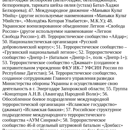
белхороевцев, тариката шейха овлия (устаза) Батал-Хаджи
Белхороева); 47. Международное движение «Маньяки Культ
Убийц» (другие используемые наименования «Маньяки Культ
Убийств», «Молодёжь Которая Улыбается», М.К.У.); 48.
Украинское военизированное объединение Легион «Свобода
России» (другое используемое наименование «Легион
Свобода России»); 49. Террористическое сообщество «Айдар»;
50. Националистическая организация «Русский
добровольческий корпус»; 51. Террористическое сообщество –
«Грузинский национальный легион»; 52. Террористическое
сообщество «Днепр-1» (батальон «Днепр-1», полк «Днепр-1»);
53. Террористическое сообщество «Джамаат» (созданное в
исправительном учреждении ФКУ ИК-7 УФСИН России по
Республике Дагестан); 54. Террористическое сообщество,
созданное сотрудниками Главного управления разведки
Министерства обороны Украины и осуществлявшее свою
деятельность в г. Энергодаре Запорожской области; 55. Группа
«Концепция А.Н.В. (Авангард Народной Воли)»; 56.
Обособленное боевое подразделение международной
террористической организации «Исламское государство»
(джамаат) «Исламская баккия»; 57. Российское структурное
подразделение международного террористического
сообщества «АУМ Синрикё»; 58. Террористическое
сообщество 46-й отдельный штурмовой батальон «Донбасс»