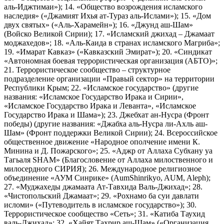
аль-Иджтимаи»); 14. «Общество возрождения исламского
наследия» («Джамият Ихья ат-Тураз аль-Ислами»); 15. «Дом
двух святых» («Аль-Харамейн»); 16. «Джунд аш-Шам»
(Войско Великой Сирии); 17. «Исламский джихад – Джамаат
моджахедов»; 18. «Аль-Каида в странах исламского Магриба»;
19. «Имарат Кавказ» («Кавказский Эмират»); 20. «Синдикат
«Автономная боевая террористическая организация (АБТО)»;
21. Террористическое сообщество – структурное
подразделение организации «Правый сектор» на территории
Республики Крым; 22. «Исламское государство» (другие
названия: «Исламское Государство Ирака и Сирии»,
«Исламское Государство Ирака и Леванта», «Исламское
Государство Ирака и Шама»); 23. Джебхат ан-Нусра (Фронт
победы) (другие названия: «Джабха аль-Нусра ли-Ахль аш-
Шам» (Фронт поддержки Великой Сирии); 24. Всероссийское
общественное движение «Народное ополчение имени К.
Минина и Д. Пожарского»; 25. «Аджр от Аллаха Субхану уа
Тагьаля SHAM» (Благословение от Аллаха милоственного и
милосердного СИРИЯ); 26. Международное религиозное
объединение «АУМ Синрике» (AumShinrikyo, AUM, Aleph);
27. «Муджахеды джамаата Ат-Тавхида Валь-Джихад»; 28.
«Чистопольский Джамаат»; 29. «Рохнамо ба суи давлати
исломи» («Путеводитель в исламское государство»); 30.
Террористическое сообщество «Сеть»; 31. «Катиба Таухид
валь-Джихад»; 32. «Хайят Тахрир аш-Шам» («Организация