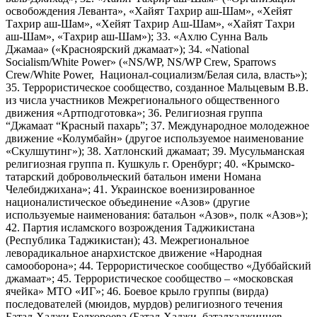
освобождения Леванта», «Хайят Тахрир аш-Шам», «Хейят
Тахрир аш-Шам», «Хейят Тахрир Аш-Шам», «Хайят Тахри
аш-Шам», «Тахрир аш-Шам»); 33. «Ахлю Сунна Валь
Джамаа» («Красноярский джамаат»); 34. «National
Socialism/White Power» («NS/WP, NS/WP Crew, Sparrows
Crew/White Power, Национал-социализм/Белая сила, власть»);
35. Террористическое сообщество, созданное Мальцевым В.В.
из числа участников Межрегионального общественного
движения «Артподготовка»; 36. Религиозная группа
“Джамаат “Красный пахарь”; 37. Международное молодежное
движение «Колумбайн» (другое используемое наименование
«Скулшутинг»); 38. Хатлонский джамаат; 39. Мусульманская
религиозная группа п. Кушкуль г. Оренбург; 40. «Крымско-
татарский добровольческий батальон имени Номана
Челебиджихана»; 41. Украинское военизированное
националистическое объединение «Азов» (другие
используемые наименования: батальон «Азов», полк «Азов»);
42. Партия исламского возрождения Таджикистана
(Республика Таджикистан); 43. Межрегиональное
леворадикальное анархистское движение «Народная
самооборона»; 44. Террористическое сообщество «Дуббайский
джамаат»; 45. Террористическое сообщество – «московская
ячейка» МТО «ИГ»; 46. Боевое крыло группы (вирда)
последователей (мюидов, мурдов) религиозного течения
Батал-Хаджи Белхороева (Батал-Хаджи, баталхаджинцев,