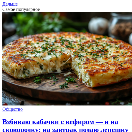
Дальше
Самое популярное
Общество
Взбиваю кабачки с кефиром — и на
сковородку: на завтрак подаю лепешку