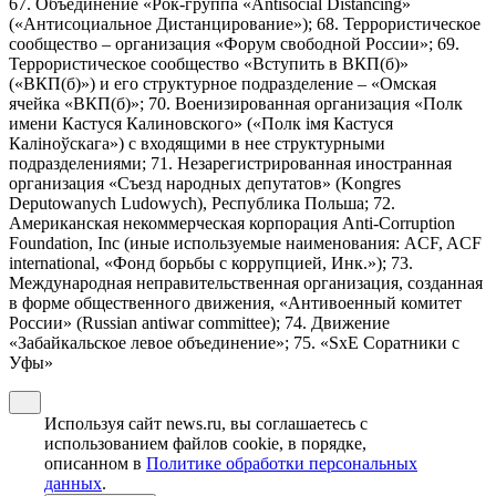
67. Объединение «Рок-группа «Antisocial Distancing»
(«Антисоциальное Дистанцирование»); 68. Террористическое
сообщество – организация «Форум свободной России»; 69.
Террористическое сообщество «Вступить в ВКП(б)»
(«ВКП(б)») и его структурное подразделение – «Омская
ячейка «ВКП(б)»; 70. Военизированная организация «Полк
имени Кастуся Калиновского» («Полк iмя Кастуся
Калiноўскага») с входящими в нее структурными
подразделениями; 71. Незарегистрированная иностранная
организация «Съезд народных депутатов» (Kongres
Deputowanych Ludowych), Республика Польша; 72.
Американская некоммерческая корпорация Anti-Corruption
Foundation, Inc (иные используемые наименования: ACF, ACF
international, «Фонд борьбы с коррупцией, Инк.»); 73.
Международная неправительственная организация, созданная
в форме общественного движения, «Антивоенный комитет
России» (Russian antiwar committee); 74. Движение
«Забайкальское левое объединение»; 75. «SxE Соратники с
Уфы»
Используя сайт news.ru, вы соглашаетесь с
использованием файлов cookie, в порядке,
описанном в
Политике обработки персональных
данных
.