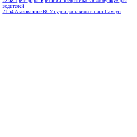
22:08
Треть дорог Британии превратилась в «ловушку» для
водителей
21:54
Атакованное ВСУ судно доставили в порт Самсун