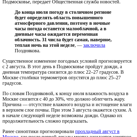
Подмосковье, передает Общественная служба новостей.
До конца июля погоду в столичном регионе
будет определять область повышенного
атмосферного давления, поэтому в ночные
часы погода останется малооблачной, а в
дневные часы ожидается переменная
облачность. 31 числа будет самая, наверное,
теплая ночь на этой неделе
, —
заключила
Позднякова.
Существенное изменение погодных условий прогнозируется
с 2 августа. В этот день в Подмосковье пройдут дожди, а
дневная температура снизится до плюс 22–27 градусов. В
Москве столбики термометров опустятся до плюс 25–27
градусов.
По словам Поздняковой, к концу июля влажность воздуха в
Москве снизится с 40 до 30%, что должно облегчить жару.
Причина — отсутствие влажного воздуха и истощение влаги
в верхнем слое почвы. При этом 3 августа окажется сухим. А
в начале следующей неделе возможны дожди. Однако их
продолжительность сложно предсказать.
Ранее синоптики прогнозировали
прохладный август в
Москве
, где после первой декады месяца ожидается заметное