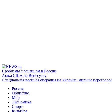
Проблемы с бензином в России
Атака США на Венесуэлу
Специальная военная операция на Украине: мирные переговор
Россия
Общество
Мир
Экономика
Спорт
Культура