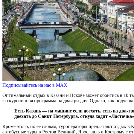
Подписывайтесь на нас в MAX
Оптимальный отдых в Казани и Пскове может обойтись в 10 тыс
экскурсионная программа на два-три дня. Однако, как подчеркн
Есть Казань — на машине если доехать, есть на два-т
доехать до Санкт-Петербурга, откуда ходит «Ласточка
Кроме этого, по ее словам, туроператоры предлагают отдых в 
автобусные туры в Ростов Великий, Ярославль и Кострому с от