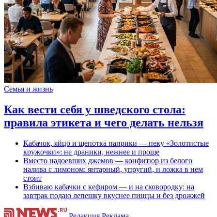
Семья и жизнь
Как вести себя у шведского стола:
правила этикета и чего делать нельзя
Кабачок, яйцо и щепотка паприки — пеку «Золотистые
кружочки»: не драники, нежнее и проще
Вместо надоевших джемов — конфитюр из белого
налива с лимоном: янтарный, упругий, и ложка в нем
стоит
Взбиваю кабачки с кефиром — и на сковородку: на
завтрак подаю лепешку вкуснее пиццы и без дрожжей
Редакция
Реклама