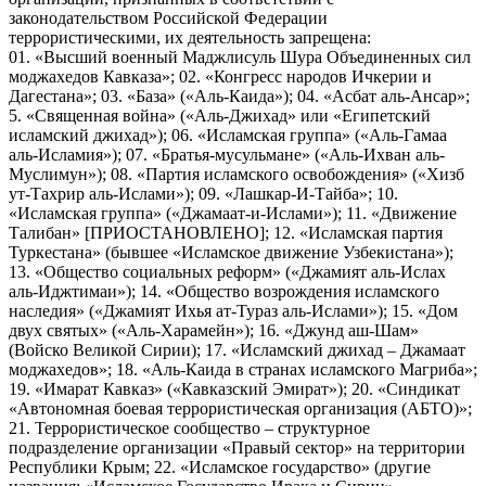
законодательством Российской Федерации
террористическими, их деятельность запрещена:
01. «Высший военный Маджлисуль Шура Объединенных сил
моджахедов Кавказа»; 02. «Конгресс народов Ичкерии и
Дагестана»; 03. «База» («Аль-Каида»); 04. «Асбат аль-Ансар»;
5. «Священная война» («Аль-Джихад» или «Египетский
исламский джихад»); 06. «Исламская группа» («Аль-Гамаа
аль-Исламия»); 07. «Братья-мусульмане» («Аль-Ихван аль-
Муслимун»); 08. «Партия исламского освобождения» («Хизб
ут-Тахрир аль-Ислами»); 09. «Лашкар-И-Тайба»; 10.
«Исламская группа» («Джамаат-и-Ислами»); 11. «Движение
Талибан» [ПРИОСТАНОВЛЕНО]; 12. «Исламская партия
Туркестана» (бывшее «Исламское движение Узбекистана»);
13. «Общество социальных реформ» («Джамият аль-Ислах
аль-Иджтимаи»); 14. «Общество возрождения исламского
наследия» («Джамият Ихья ат-Тураз аль-Ислами»); 15. «Дом
двух святых» («Аль-Харамейн»); 16. «Джунд аш-Шам»
(Войско Великой Сирии); 17. «Исламский джихад – Джамаат
моджахедов»; 18. «Аль-Каида в странах исламского Магриба»;
19. «Имарат Кавказ» («Кавказский Эмират»); 20. «Синдикат
«Автономная боевая террористическая организация (АБТО)»;
21. Террористическое сообщество – структурное
подразделение организации «Правый сектор» на территории
Республики Крым; 22. «Исламское государство» (другие