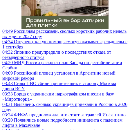
04:49
Россиянам рассказали, сколько коротких рабочих недель
их ждет в 2027 году
04:34
Озвучено, какую помощь смогут оказывать фельдшеры с
1 сентября
04:32
Японию предупредили о последствиях отказа от
безъядерного статуса
04:20
МИД России раскрыл план Запада по дестабилизации
Сербии
04:09
Российский пловец установил в Аргентине новый
мировой рекорд
03:43
Силы ПВО сбили три летевших в сторону Москвы
дрона ВСУ
03:33
Борца с украинским наркотрафиком внесли в базу
«Миротворца»
03:31
Выявлено, сколько украинцев приехали в Россию в 2026
году
03:24
ФИФА предположила, что стоит за травлей Инфантино
03:20
Появились новые подробности инцидента с падением
лифта в Махачкале