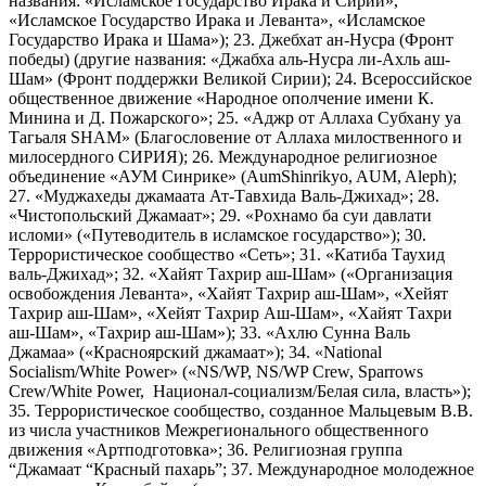
названия: «Исламское Государство Ирака и Сирии»,
«Исламское Государство Ирака и Леванта», «Исламское
Государство Ирака и Шама»); 23. Джебхат ан-Нусра (Фронт
победы) (другие названия: «Джабха аль-Нусра ли-Ахль аш-
Шам» (Фронт поддержки Великой Сирии); 24. Всероссийское
общественное движение «Народное ополчение имени К.
Минина и Д. Пожарского»; 25. «Аджр от Аллаха Субхану уа
Тагьаля SHAM» (Благословение от Аллаха милоственного и
милосердного СИРИЯ); 26. Международное религиозное
объединение «АУМ Синрике» (AumShinrikyo, AUM, Aleph);
27. «Муджахеды джамаата Ат-Тавхида Валь-Джихад»; 28.
«Чистопольский Джамаат»; 29. «Рохнамо ба суи давлати
исломи» («Путеводитель в исламское государство»); 30.
Террористическое сообщество «Сеть»; 31. «Катиба Таухид
валь-Джихад»; 32. «Хайят Тахрир аш-Шам» («Организация
освобождения Леванта», «Хайят Тахрир аш-Шам», «Хейят
Тахрир аш-Шам», «Хейят Тахрир Аш-Шам», «Хайят Тахри
аш-Шам», «Тахрир аш-Шам»); 33. «Ахлю Сунна Валь
Джамаа» («Красноярский джамаат»); 34. «National
Socialism/White Power» («NS/WP, NS/WP Crew, Sparrows
Crew/White Power, Национал-социализм/Белая сила, власть»);
35. Террористическое сообщество, созданное Мальцевым В.В.
из числа участников Межрегионального общественного
движения «Артподготовка»; 36. Религиозная группа
“Джамаат “Красный пахарь”; 37. Международное молодежное