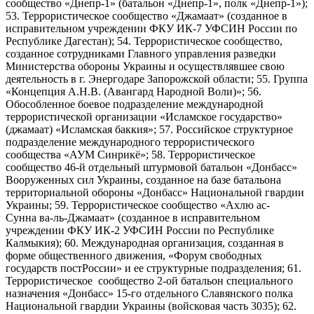
сообщество «Днепр-1» (батальон «Днепр-1», полк «Днепр-1»);
53. Террористическое сообщество «Джамаат» (созданное в
исправительном учреждении ФКУ ИК-7 УФСИН России по
Республике Дагестан); 54. Террористическое сообщество,
созданное сотрудниками Главного управления разведки
Министерства обороны Украины и осуществлявшее свою
деятельность в г. Энергодаре Запорожской области; 55. Группа
«Концепция А.Н.В. (Авангард Народной Воли)»; 56.
Обособленное боевое подразделение международной
террористической организации «Исламское государство»
(джамаат) «Исламская баккия»; 57. Российское структурное
подразделение международного террористического
сообщества «АУМ Синрикё»; 58. Террористическое
сообщество 46-й отдельный штурмовой батальон «Донбасс»
Вооруженных сил Украины, созданное на базе батальона
территориальной обороны «Донбасс» Национальной гвардии
Украины; 59. Террористическое сообщество «Ахлю ас-
Сунна ва-ль-Джамаат» (созданное в исправительном
учреждении ФКУ ИК-2 УФСИН России по Республике
Калмыкия); 60. Международная организация, созданная в
форме общественного движения, «Форум свободных
государств постРоссии» и ее структурные подразделения; 61.
Террористическое сообщество 2-ой батальон специального
назначения «Донбасс» 15-го отдельного Славянского полка
Национальной гвардии Украины (войсковая часть 3035); 62.