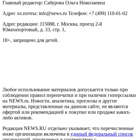
Главный редактор: Сабурова Ольга Николаевна
Адрес эл.почты: info@news.ru Телефон: +7 (499) 110-01-02
Адрес редакции: 115088, г. Москва, проезд 2-й
Южнопортовый, д. 33, стр. 1,
18+, запрещено для детей.
На информационном ресурсе NEWS.RU применяются
рекомендательные технологии (информационные технологии
предоставления информации на основе сбора, систематизации
и анализа сведений, относящихся к предпочтениям
пользователей сети "Интернет", находящихся на территории
Российской Федерации)
Любое использование материалов допускается только при
соблюдении правил перепечатки и при наличии гиперссылки
на NEWS.ru. Новости, аналитика, прогнозы и другие
материалы, представленные на данном сайте, не являются
офертой или рекомендацией к покупке или продаже каких-
либо активов.
Редакция NEWS.RU отдельно указывает, что перечисленные
ниже организации включены в
единый федеральный список
организаций, признанных в соответствии с