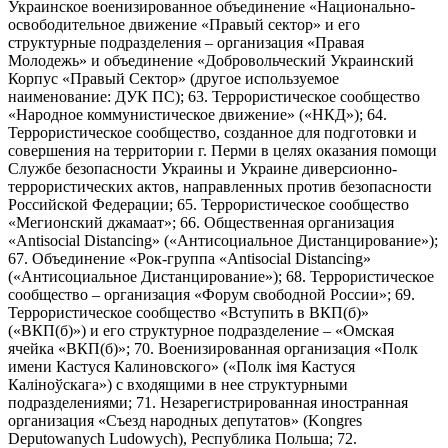
Украинское военизированное объединение «Национально-
освободительное движение «Правый сектор» и его
структурные подразделения – организация «Правая
Молодежь» и объединение «Добровольческий Украинский
Корпус «Правый Сектор» (другое используемое
наименование: ДУК ПС); 63. Террористическое сообщество
«Народное коммунистическое движение» («НКД»); 64.
Террористическое сообщество, созданное для подготовки и
совершения на территории г. Перми в целях оказания помощи
Службе безопасности Украины и Украине диверсионно-
террористических актов, направленных против безопасности
Российской Федерации; 65. Террористическое сообщество
«Мегионский джамаат»; 66. Общественная организация
«Antisocial Distancing» («Антисоциальное Дистанцирование»);
67. Объединение «Рок-группа «Antisocial Distancing»
(«Антисоциальное Дистанцирование»); 68. Террористическое
сообщество – организация «Форум свободной России»; 69.
Террористическое сообщество «Вступить в ВКП(б)»
(«ВКП(б)») и его структурное подразделение – «Омская
ячейка «ВКП(б)»; 70. Военизированная организация «Полк
имени Кастуся Калиновского» («Полк iмя Кастуся
Калiноўскага») с входящими в нее структурными
подразделениями; 71. Незарегистрированная иностранная
организация «Съезд народных депутатов» (Kongres
Deputowanych Ludowych), Республика Польша; 72.