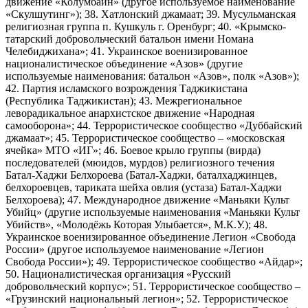
движение «Колумбайн» (другое используемое наименование
«Скулшутинг»); 38. Хатлонский джамаат; 39. Мусульманская
религиозная группа п. Кушкуль г. Оренбург; 40. «Крымско-
татарский добровольческий батальон имени Номана
Челебиджихана»; 41. Украинское военизированное
националистическое объединение «Азов» (другие
используемые наименования: батальон «Азов», полк «Азов»);
42. Партия исламского возрождения Таджикистана
(Республика Таджикистан); 43. Межрегиональное
леворадикальное анархистское движение «Народная
самооборона»; 44. Террористическое сообщество «Дуббайский
джамаат»; 45. Террористическое сообщество – «московская
ячейка» МТО «ИГ»; 46. Боевое крыло группы (вирда)
последователей (мюидов, мурдов) религиозного течения
Батал-Хаджи Белхороева (Батал-Хаджи, баталхаджинцев,
белхороевцев, тариката шейха овлия (устаза) Батал-Хаджи
Белхороева); 47. Международное движение «Маньяки Культ
Убийц» (другие используемые наименования «Маньяки Культ
Убийств», «Молодёжь Которая Улыбается», М.К.У.); 48.
Украинское военизированное объединение Легион «Свобода
России» (другое используемое наименование «Легион
Свобода России»); 49. Террористическое сообщество «Айдар»;
50. Националистическая организация «Русский
добровольческий корпус»; 51. Террористическое сообщество –
«Грузинский национальный легион»; 52. Террористическое