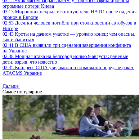
03:15
«Как мясом забрасывает»: у Торского зафиксированы
огромные потери Киева
03:13
Мирошник вскрыл истинную цель НАТО после падения
дронов в Европе
02:53
Десятки человек погибли при столкновении автобусов в
Нигере
02:43
Кроты на дачном участке — урожаю конец: чем опасны,
как избавиться
02:41
В США выявили три сценария завершения конфликта
на Украине
02:38
Мощная атака на Белгород ночью 9 августа: раненые
дети, взрыв, что известно
02:35
Конгресс США уведомили о возможной передаче ракет
ATACMS Украине
Дальше
Самое популярное