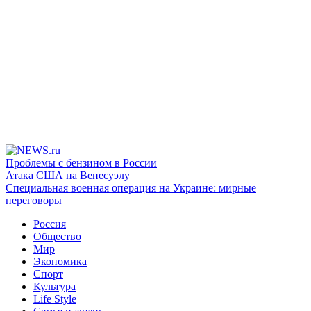
Проблемы с бензином в России
Атака США на Венесуэлу
Специальная военная операция на Украине: мирные
переговоры
Россия
Общество
Мир
Экономика
Спорт
Культура
Life Style