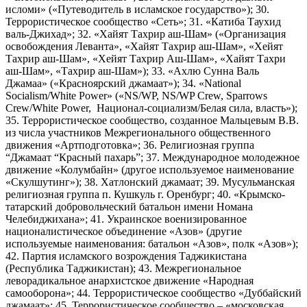
исломи» («Путеводитель в исламское государство»); 30.
Террористическое сообщество «Сеть»; 31. «Катиба Таухид
валь-Джихад»; 32. «Хайят Тахрир аш-Шам» («Организация
освобождения Леванта», «Хайят Тахрир аш-Шам», «Хейят
Тахрир аш-Шам», «Хейят Тахрир Аш-Шам», «Хайят Тахри
аш-Шам», «Тахрир аш-Шам»); 33. «Ахлю Сунна Валь
Джамаа» («Красноярский джамаат»); 34. «National
Socialism/White Power» («NS/WP, NS/WP Crew, Sparrows
Crew/White Power, Национал-социализм/Белая сила, власть»);
35. Террористическое сообщество, созданное Мальцевым В.В.
из числа участников Межрегионального общественного
движения «Артподготовка»; 36. Религиозная группа
“Джамаат “Красный пахарь”; 37. Международное молодежное
движение «Колумбайн» (другое используемое наименование
«Скулшутинг»); 38. Хатлонский джамаат; 39. Мусульманская
религиозная группа п. Кушкуль г. Оренбург; 40. «Крымско-
татарский добровольческий батальон имени Номана
Челебиджихана»; 41. Украинское военизированное
националистическое объединение «Азов» (другие
используемые наименования: батальон «Азов», полк «Азов»);
42. Партия исламского возрождения Таджикистана
(Республика Таджикистан); 43. Межрегиональное
леворадикальное анархистское движение «Народная
самооборона»; 44. Террористическое сообщество «Дуббайский
джамаат»; 45. Террористическое сообщество – «московская