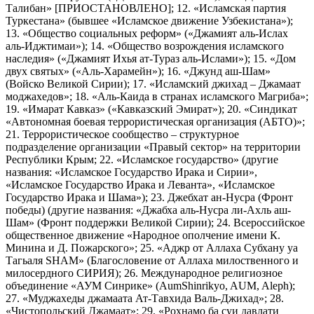
Талибан» [ПРИОСТАНОВЛЕНО]; 12. «Исламская партия
Туркестана» (бывшее «Исламское движение Узбекистана»);
13. «Общество социальных реформ» («Джамият аль-Ислах
аль-Иджтимаи»); 14. «Общество возрождения исламского
наследия» («Джамият Ихья ат-Тураз аль-Ислами»); 15. «Дом
двух святых» («Аль-Харамейн»); 16. «Джунд аш-Шам»
(Войско Великой Сирии); 17. «Исламский джихад – Джамаат
моджахедов»; 18. «Аль-Каида в странах исламского Магриба»;
19. «Имарат Кавказ» («Кавказский Эмират»); 20. «Синдикат
«Автономная боевая террористическая организация (АБТО)»;
21. Террористическое сообщество – структурное
подразделение организации «Правый сектор» на территории
Республики Крым; 22. «Исламское государство» (другие
названия: «Исламское Государство Ирака и Сирии»,
«Исламское Государство Ирака и Леванта», «Исламское
Государство Ирака и Шама»); 23. Джебхат ан-Нусра (Фронт
победы) (другие названия: «Джабха аль-Нусра ли-Ахль аш-
Шам» (Фронт поддержки Великой Сирии); 24. Всероссийское
общественное движение «Народное ополчение имени К.
Минина и Д. Пожарского»; 25. «Аджр от Аллаха Субхану уа
Тагьаля SHAM» (Благословение от Аллаха милоственного и
милосердного СИРИЯ); 26. Международное религиозное
объединение «АУМ Синрике» (AumShinrikyo, AUM, Aleph);
27. «Муджахеды джамаата Ат-Тавхида Валь-Джихад»; 28.
«Чистопольский Джамаат»; 29. «Рохнамо ба суи давлати