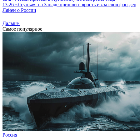
13:26
«Лгунья»: на Западе пришли в ярость из-за слов фон дер
Ляйен о России
Дальше
Самое популярное
Россия