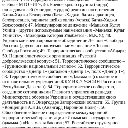
ячейка» МТО «ИГ»; 46. Боевое крыло группы (вирда)
последователей (мюидов, мурдов) религиозного течения
Батал-Хаджи Белхороева (Батал-Хаджи, баталхаджинцев,
белхороевцев, тариката шейха овлия (устаза) Батал-Хаджи
Белхороева); 47. Международное движение «Маньяки Культ
Убийц» (другие используемые наименования «Маньяки Культ
Убийств», «Молодёжь Которая Улыбается», М.К.У.); 48.
Украинское военизированное объединение Легион «Свобода
России» (другое используемое наименование «Легион
Свобода России»); 49. Террористическое сообщество «Айдар»;
50. Националистическая организация «Русский
добровольческий корпус»; 51. Террористическое сообщество –
«Грузинский национальный легион»; 52. Террористическое
сообщество «Днепр-1» (батальон «Днепр-1», полк «Днепр-1»);
53. Террористическое сообщество «Джамаат» (созданное в
исправительном учреждении ФКУ ИК-7 УФСИН России по
Республике Дагестан); 54. Террористическое сообщество,
созданное сотрудниками Главного управления разведки
Министерства обороны Украины и осуществлявшее свою
деятельность в г. Энергодаре Запорожской области; 55. Группа
«Концепция А.Н.В. (Авангард Народной Воли)»; 56.
Обособленное боевое подразделение международной
террористической организации «Исламское государство»
(джамаат) «Исламская баккия»; 57. Российское структурное
подразделение международного террористического