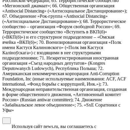
Российской Федерации; 65. Террористическое сообщество
«Мегионский джамаат»; 66. Общественная организация
«Antisocial Distancing» («Антисоциальное Дистанцирование»);
67. Объединение «Рок-группа «Antisocial Distancing»
(«Антисоциальное Дистанцирование»); 68. Террористическое
сообщество – организация «Форум свободной России»; 69.
Террористическое сообщество «Вступить в ВКП(б)»
(«ВКП(б)») и его структурное подразделение – «Омская
ячейка «ВКП(б)»; 70. Военизированная организация «Полк
имени Кастуся Калиновского» («Полк iмя Кастуся
Калiноўскага») с входящими в нее структурными
подразделениями; 71. Незарегистрированная иностранная
организация «Съезд народных депутатов» (Kongres
Deputowanych Ludowych), Республика Польша; 72.
Американская некоммерческая корпорация Anti-Corruption
Foundation, Inc (иные используемые наименования: ACF, ACF
international, «Фонд борьбы с коррупцией, Инк.»); 73.
Международная неправительственная организация, созданная
в форме общественного движения, «Антивоенный комитет
России» (Russian antiwar committee); 74. Движение
«Забайкальское левое объединение»; 75. «SxE Соратники с
Уфы»
Используя сайт news.ru, вы соглашаетесь с