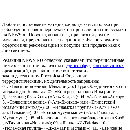
и анализа сведений, относящихся к предпочтениям
пользователей сети "Интернет", находящихся на территории
Российской Федерации)
Любое использование материалов допускается только при
соблюдении правил перепечатки и при наличии гиперссылки
на NEWS.ru. Новости, аналитика, прогнозы и другие
материалы, представленные на данном сайте, не являются
офертой или рекомендацией к покупке или продаже каких-
либо активов.
Редакция NEWS.RU отдельно указывает, что перечисленные
ниже организации включены в
единый федеральный список
организаций, признанных в соответствии с
законодательством Российской Федерации
террористическими, их деятельность запрещена:
01. «Высший военный Маджлисуль Шура Объединенных сил
моджахедов Кавказа»; 02. «Конгресс народов Ичкерии и
Дагестана»; 03. «База» («Аль-Каида»); 04. «Асбат аль-Ансар»;
5. «Священная война» («Аль-Джихад» или «Египетский
исламский джихад»); 06. «Исламская группа» («Аль-Гамаа
аль-Исламия»); 07. «Братья-мусульмане» («Аль-Ихван аль-
Муслимун»); 08. «Партия исламского освобождения» («Хизб
ут-Тахрир аль-Ислами»); 09. «Лашкар-И-Тайба»; 10.
«Исламская группа» («Джамаат-и-Ислами»); 11. «Движение