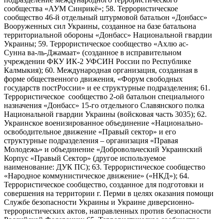
сообщества «АУМ Синрикё»; 58. Террористическое
сообщество 46-й отдельный штурмовой батальон «Донбасс»
Вооруженных сил Украины, созданное на базе батальона
территориальной обороны «Донбасс» Национальной гвардии
Украины; 59. Террористическое сообщество «Ахлю ас-
Сунна ва-ль-Джамаат» (созданное в исправительном
учреждении ФКУ ИК-2 УФСИН России по Республике
Калмыкия); 60. Международная организация, созданная в
форме общественного движения, «Форум свободных
государств постРоссии» и ее структурные подразделения; 61.
Террористическое сообщество 2-ой батальон специального
назначения «Донбасс» 15-го отдельного Славянского полка
Национальной гвардии Украины (войсковая часть 3035); 62.
Украинское военизированное объединение «Национально-
освободительное движение «Правый сектор» и его
структурные подразделения – организация «Правая
Молодежь» и объединение «Добровольческий Украинский
Корпус «Правый Сектор» (другое используемое
наименование: ДУК ПС); 63. Террористическое сообщество
«Народное коммунистическое движение» («НКД»); 64.
Террористическое сообщество, созданное для подготовки и
совершения на территории г. Перми в целях оказания помощи
Службе безопасности Украины и Украине диверсионно-
террористических актов, направленных против безопасности