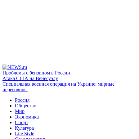
Проблемы с бензином в России
Атака США на Венесуэлу
Специальная военная операция на Украине: мирные
переговоры
Россия
Общество
Мир
Экономика
Спорт
Культура
Life Style