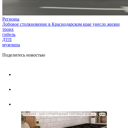
Регионы
Лобовое столкновение в Краснодарском крае унесло жизни
троих
гибель
ДТП
мужчина
Поделитесь новостью
РЕКЛАМА • ООО СТРОИТЕЛЬНЫЙ ТОРГОВЫЙ ДОМ «ПЕТРОВИЧ», ИНН 7802348846