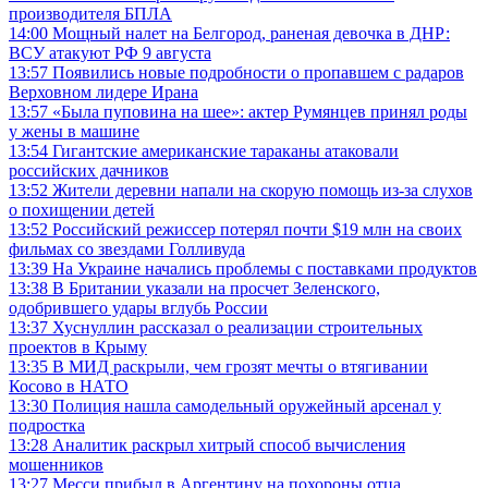
производителя БПЛА
14:00
Мощный налет на Белгород, раненая девочка в ДНР:
ВСУ атакуют РФ 9 августа
13:57
Появились новые подробности о пропавшем с радаров
Верховном лидере Ирана
13:57
«Была пуповина на шее»: актер Румянцев принял роды
у жены в машине
13:54
Гигантские американские тараканы атаковали
российских дачников
13:52
Жители деревни напали на скорую помощь из-за слухов
о похищении детей
13:52
Российский режиссер потерял почти $19 млн на своих
фильмах со звездами Голливуда
13:39
На Украине начались проблемы с поставками продуктов
13:38
В Британии указали на просчет Зеленского,
одобрившего удары вглубь России
13:37
Хуснуллин рассказал о реализации строительных
проектов в Крыму
13:35
В МИД раскрыли, чем грозят мечты о втягивании
Косово в НАТО
13:30
Полиция нашла самодельный оружейный арсенал у
подростка
13:28
Аналитик раскрыл хитрый способ вычисления
мошенников
13:27
Месси прибыл в Аргентину на похороны отца