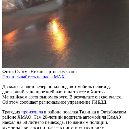
Фото: Сургут-Нижневартовск/vk.com
Подписывайтесь на нас в MAX
Дважды за один вечер попал под автомобиль пешеход,
двигавшийся по проезжей части на трассе в Ханты-
Мансийском автономном округе. В результате он скончался.
Об этом сообщает региональное управление ГИБДД.
Трагедия
произошла
в районе посёлка Талинка в Октябрьском
районе ХМАО. Там 20-летний водитель автомобиля КамАЗ
наехал на 58-летнего пешехода. По данным полиции,
мужчина двигался по трассе в попутном грузовику