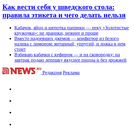
Как вести себя у шведского стола:
правила этикета и чего делать нельзя
Кабачок, яйцо и щепотка паприки — пеку «Золотистые
кружочки»: не драники, нежнее и проще
Вместо надоевших джемов — конфитюр из белого
налива с лимоном: янтарный, упругий, и ложка в нем
стоит
Взбиваю кабачки с кефиром — и на сковородку: на
завтрак подаю лепешку вкуснее пиццы и без дрожжей
Редакция
Реклама