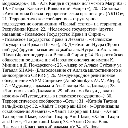
моджахедов»; 18. «Аль-Каида в странах исламского Магриба»;
19. «Имарат Кавказ» («Кавказский Эмират»); 20. «Синдикат
«Автономная боевая террористическая организация (АБТО)»;
21. Террористическое сообщество – структурное
подразделение организации «Правый сектор» на территории
Республики Крым; 22. «Исламское государство» (другие
названия: «Исламское Государство Ирака и Сирии»,
«Исламское Государство Ирака и Леванта», «Исламское
Государство Ирака и Шама»); 23. Джебхат ан-Нусра (Фронт
победы) (другие названия: «Джабха аль-Нусра ли-Ахль аш-
Шам» (Фронт поддержки Великой Сирии); 24. Всероссийское
общественное движение «Народное ополчение имени К.
Минина и Д. Пожарского»; 25. «Аджр от Аллаха Субхану уа
Тагьаля SHAM» (Благословение от Аллаха милоственного и
милосердного СИРИЯ); 26. Международное религиозное
объединение «АУМ Синрике» (AumShinrikyo, AUM, Aleph);
27. «Муджахеды джамаата Ат-Тавхида Валь-Джихад»; 28.
«Чистопольский Джамаат»; 29. «Рохнамо ба суи давлати
исломи» («Путеводитель в исламское государство»); 30.
Террористическое сообщество «Сеть»; 31. «Катиба Таухид
валь-Джихад»; 32. «Хайят Тахрир аш-Шам» («Организация
освобождения Леванта», «Хайят Тахрир аш-Шам», «Хейят
Тахрир аш-Шам», «Хейят Тахрир Аш-Шам», «Хайят Тахри
аш-Шам», «Тахрир аш-Шам»); 33. «Ахлю Сунна Валь
Джамаа» («Красноярский джамаат»); 34. «National