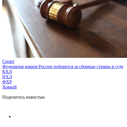
Спорт
Федерация хоккея России поборется за сборные страны в суде
КХЛ
НХЛ
ФХР
Хоккей
Поделитесь новостью