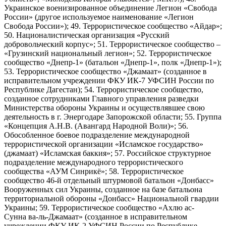
Украинское военизированное объединение Легион «Свобода
России» (другое используемое наименование «Легион
Свобода России»); 49. Террористическое сообщество «Айдар»;
50. Националистическая организация «Русский
добровольческий корпус»; 51. Террористическое сообщество –
«Грузинский национальный легион»; 52. Террористическое
сообщество «Днепр-1» (батальон «Днепр-1», полк «Днепр-1»);
53. Террористическое сообщество «Джамаат» (созданное в
исправительном учреждении ФКУ ИК-7 УФСИН России по
Республике Дагестан); 54. Террористическое сообщество,
созданное сотрудниками Главного управления разведки
Министерства обороны Украины и осуществлявшее свою
деятельность в г. Энергодаре Запорожской области; 55. Группа
«Концепция А.Н.В. (Авангард Народной Воли)»; 56.
Обособленное боевое подразделение международной
террористической организации «Исламское государство»
(джамаат) «Исламская баккия»; 57. Российское структурное
подразделение международного террористического
сообщества «АУМ Синрикё»; 58. Террористическое
сообщество 46-й отдельный штурмовой батальон «Донбасс»
Вооруженных сил Украины, созданное на базе батальона
территориальной обороны «Донбасс» Национальной гвардии
Украины; 59. Террористическое сообщество «Ахлю ас-
Сунна ва-ль-Джамаат» (созданное в исправительном
учреждении ФКУ ИК-2 УФСИН России по Республике