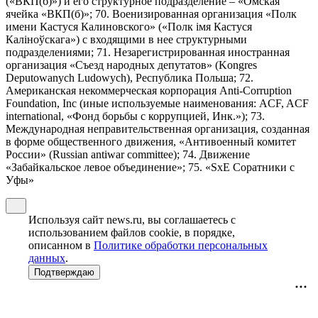
(«ВКП(б)») и его структурное подразделение – «Омская
ячейка «ВКП(б)»; 70. Военизированная организация «Полк
имени Кастуся Калиновского» («Полк iмя Кастуся
Калiноўскага») с входящими в нее структурными
подразделениями; 71. Незарегистрированная иностранная
организация «Съезд народных депутатов» (Kongres
Deputowanych Ludowych), Республика Польша; 72.
Американская некоммерческая корпорация Anti-Corruption
Foundation, Inc (иные используемые наименования: ACF, ACF
international, «Фонд борьбы с коррупцией, Инк.»); 73.
Международная неправительственная организация, созданная
в форме общественного движения, «Антивоенный комитет
России» (Russian antiwar committee); 74. Движение
«Забайкальское левое объединение»; 75. «SxE Соратники с
Уфы»
Используя сайт news.ru, вы соглашаетесь с
использованием файлов cookie, в порядке,
описанном в
Политике обработки персональных
данных
.
Подтверждаю