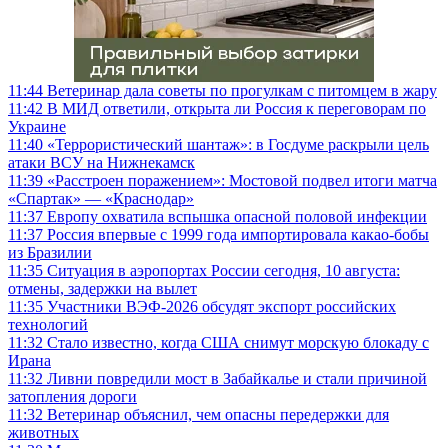
11:44
Ветеринар дала советы по прогулкам с питомцем в жару
11:42
В МИД ответили, открыта ли Россия к переговорам по
Украине
11:40
«Террористический шантаж»: в Госдуме раскрыли цель
атаки ВСУ на Нижнекамск
11:39
«Расстроен поражением»: Мостовой подвел итоги матча
«Спартак» — «Краснодар»
11:37
Европу охватила вспышка опасной половой инфекции
11:37
Россия впервые с 1999 года импортировала какао-бобы
из Бразилии
11:35
Ситуация в аэропортах России сегодня, 10 августа:
отмены, задержки на вылет
11:35
Участники ВЭФ-2026 обсудят экспорт российских
технологий
11:32
Стало известно, когда США снимут морскую блокаду с
Ирана
11:32
Ливни повредили мост в Забайкалье и стали причиной
затопления дороги
11:32
Ветеринар объяснил, чем опасны передержки для
животных