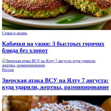
Семья и жизнь
Кабачки на ужин: 3 быстрых горячих
блюда без хлопот
Россия
Зверская атака ВСУ на Ялту 7 августа:
куда ударили, жертвы, разминирование