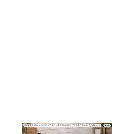
РЕКЛАМА • ООО СТРОИТЕЛЬНЫЙ ТОРГОВЫЙ ДОМ «ПЕТРОВИЧ», ИНН 7802348846