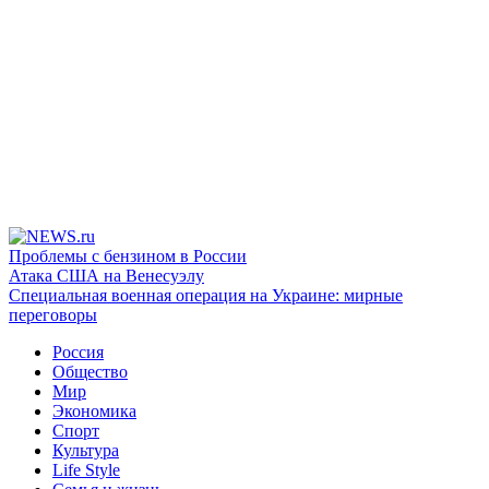
Проблемы с бензином в России
Атака США на Венесуэлу
Специальная военная операция на Украине: мирные
переговоры
Россия
Общество
Мир
Экономика
Спорт
Культура
Life Style