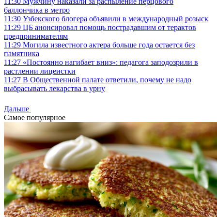
11:30
Мужчину наказали за распыление перцового
баллончика в метро
11:30
Узбекского блогера объявили в международный розыск
11:29
ЦБ анонсировал помощь пострадавшим от терактов
предпринимателям
11:29
Могила известного актера больше года остается без
памятника
11:27
«Постоянно нагибает вниз»: педагога заподозрили в
растлении лицеистки
11:27
В Общественной палате ответили, почему не надо
выбрасывать лекарства в урну
Дальше
Самое популярное