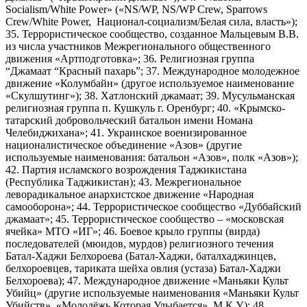
Socialism/White Power» («NS/WP, NS/WP Crew, Sparrows
Crew/White Power, Национал-социализм/Белая сила, власть»);
35. Террористическое сообщество, созданное Мальцевым В.В.
из числа участников Межрегионального общественного
движения «Артподготовка»; 36. Религиозная группа
“Джамаат “Красный пахарь”; 37. Международное молодежное
движение «Колумбайн» (другое используемое наименование
«Скулшутинг»); 38. Хатлонский джамаат; 39. Мусульманская
религиозная группа п. Кушкуль г. Оренбург; 40. «Крымско-
татарский добровольческий батальон имени Номана
Челебиджихана»; 41. Украинское военизированное
националистическое объединение «Азов» (другие
используемые наименования: батальон «Азов», полк «Азов»);
42. Партия исламского возрождения Таджикистана
(Республика Таджикистан); 43. Межрегиональное
леворадикальное анархистское движение «Народная
самооборона»; 44. Террористическое сообщество «Дуббайский
джамаат»; 45. Террористическое сообщество – «московская
ячейка» МТО «ИГ»; 46. Боевое крыло группы (вирда)
последователей (мюидов, мурдов) религиозного течения
Батал-Хаджи Белхороева (Батал-Хаджи, баталхаджинцев,
белхороевцев, тариката шейха овлия (устаза) Батал-Хаджи
Белхороева); 47. Международное движение «Маньяки Культ
Убийц» (другие используемые наименования «Маньяки Культ
Убийств», «Молодёжь Которая Улыбается», М.К.У.); 48.