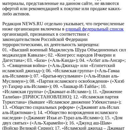
материалы, представленные на данном сайте, не являются
офертой или рекомендацией к покупке или продаже каких-
либо активов.
Редакция NEWS.RU отдельно указывает, что перечисленные
ниже организации включены в
единый федеральный список
организаций, признанных в соответствии с
законодательством Российской Федерации
террористическими, их деятельность запрещена:
01. «Высший военный Маджлисуль Шура Объединенных сил
моджахедов Кавказа»; 02. «Конгресс народов Ичкерии и
Дагестана»; 03. «База» («Аль-Каида»); 04. «Асбат аль-Ансар»;
5. «Священная война» («Аль-Джихад» или «Египетский
исламский джихад»); 06. «Исламская группа» («Аль-Гамаа
аль-Исламия»); 07. «Братья-мусульмане» («Аль-Ихван аль-
Муслимун»); 08. «Партия исламского освобождения» («Хизб
ут-Тахрир аль-Ислами»); 09. «Лашкар-И-Тайба»; 10.
«Исламская группа» («Джамаат-и-Ислами»); 11. «Движение
Талибан» [ПРИОСТАНОВЛЕНО]; 12. «Исламская партия
Туркестана» (бывшее «Исламское движение Узбекистана»);
13. «Общество социальных реформ» («Джамият аль-Ислах
аль-Иджтимаи»); 14. «Общество возрождения исламского
наследия» («Джамият Ихья ат-Тураз аль-Ислами»); 15. «Дом
двух святых» («Аль-Харамейн»); 16. «Джунд аш-Шам»
(Войско Великой Сирии); 17. «Исламский джихад – Джамаат