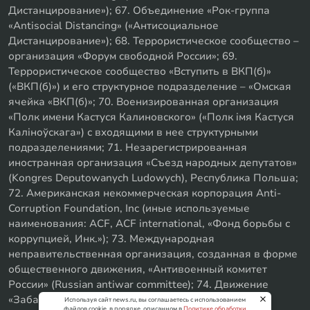
Дистанцирование»); 67. Объединение «Рок-группа
«Antisocial Distancing» («Антисоциальное
Дистанцирование»); 68. Террористическое сообщество –
организация «Форум свободной России»; 69.
Террористическое сообщество «Вступить в ВКП(б)»
(«ВКП(б)») и его структурное подразделение – «Омская
ячейка «ВКП(б)»; 70. Военизированная организация
«Полк имени Кастуся Калиновского» («Полк iмя Кастуся
Калiноўскага») с входящими в нее структурными
подразделениями; 71. Незарегистрированная
иностранная организация «Съезд народных депутатов»
(Kongres Deputowanych Ludowych), Республика Польша;
72. Американская некоммерческая корпорация Anti-
Corruption Foundation, Inc (иные используемые
наименования: ACF, ACF international, «Фонд борьбы с
коррупцией, Инк.»); 73. Международная
неправительственная организация, созданная в форме
общественного движения, «Антивоенный комитет
России» (Russian antiwar committee); 74. Движение
«Забайкальское левое объединение»; 75. «SxE
Используя сайт news.ru, вы соглашаетесь с использованием
файлов cookie, в порядке, описанном в
Политике обработки