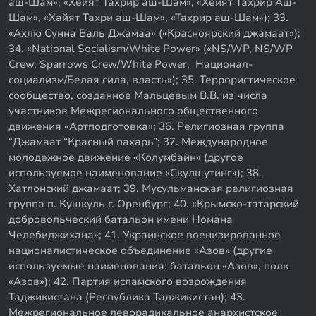
аш-Шам», «Хейят Тахрир аш-Шам», «Хейят Тахрир Аш-
Шам», «Хайят Тахри аш-Шам», «Тахрир аш-Шам»); 33.
«Ахлю Сунна Валь Джамаа» («Красноярский джамаат»);
34. «National Socialism/White Power» («NS/WP, NS/WP
Crew, Sparrows Crew/White Power, Национал-
социализм/Белая сила, власть»); 35. Террористическое
сообщество, созданное Мальцевым В.В. из числа
участников Межрегионального общественного
движения «Артподготовка»; 36. Религиозная группа
“Джамаат “Красный пахарь”; 37. Международное
молодежное движение «Колумбайн» (другое
используемое наименование «Скулшутинг»); 38.
Хатлонский джамаат; 39. Мусульманская религиозная
группа п. Кушкуль г. Оренбург; 40. «Крымско-татарский
добровольческий батальон имени Номана
Челебиджихана»; 41. Украинское военизированное
националистическое объединение «Азов» (другие
используемые наименования: батальон «Азов», полк
«Азов»); 42. Партия исламского возрождения
Таджикистана (Республика Таджикистан); 43.
Межрегиональное леворадикальное анархистское