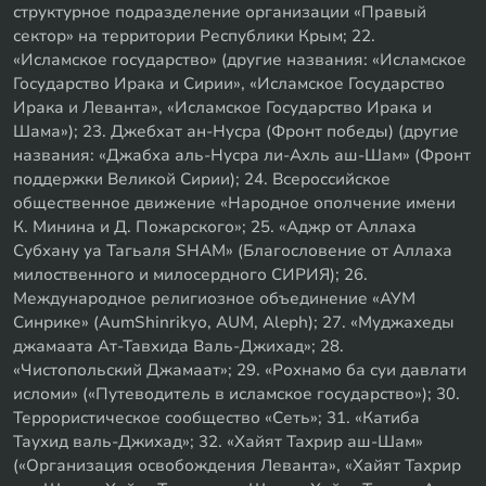
структурное подразделение организации «Правый
сектор» на территории Республики Крым; 22.
«Исламское государство» (другие названия: «Исламское
Государство Ирака и Сирии», «Исламское Государство
Ирака и Леванта», «Исламское Государство Ирака и
Шама»); 23. Джебхат ан-Нусра (Фронт победы) (другие
названия: «Джабха аль-Нусра ли-Ахль аш-Шам» (Фронт
поддержки Великой Сирии); 24. Всероссийское
общественное движение «Народное ополчение имени
К. Минина и Д. Пожарского»; 25. «Аджр от Аллаха
Субхану уа Тагьаля SHAM» (Благословение от Аллаха
милоственного и милосердного СИРИЯ); 26.
Международное религиозное объединение «АУМ
Синрике» (AumShinrikyo, AUM, Aleph); 27. «Муджахеды
джамаата Ат-Тавхида Валь-Джихад»; 28.
«Чистопольский Джамаат»; 29. «Рохнамо ба суи давлати
исломи» («Путеводитель в исламское государство»); 30.
Террористическое сообщество «Сеть»; 31. «Катиба
Таухид валь-Джихад»; 32. «Хайят Тахрир аш-Шам»
(«Организация освобождения Леванта», «Хайят Тахрир