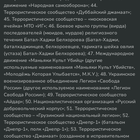
движение «Народная самооборона»; 44.
Террористическое сообщество «Дуббайский джамаат»;
45. Террористическое сообщество – «московская
ячейка» МТО «ИГ»; 46. Боевое крыло группы (вирда)
последователей (мюидов, мурдов) религиозного
течения Батал-Хаджи Белхороева (Батал-Хаджи,
баталхаджинцев, белхороевцев, тариката шейха овлия
(устаза) Батал-Хаджи Белхороева); 47. Международное
движение «Маньяки Культ Убийц» (другие
используемые наименования «Маньяки Культ Убийств»,
«Молодёжь Которая Улыбается», М.К.У.); 48. Украинское
военизированное объединение Легион «Свобода
России» (другое используемое наименование «Легион
Свобода России»); 49. Террористическое сообщество
«Айдар»; 50. Националистическая организация «Русский
добровольческий корпус»; 51. Террористическое
сообщество – «Грузинский национальный легион»; 52.
Террористическое сообщество «Днепр-1» (батальон
«Днепр-1», полк «Днепр-1»); 53. Террористическое
сообщество «Джамаат» (созданное в исправительном