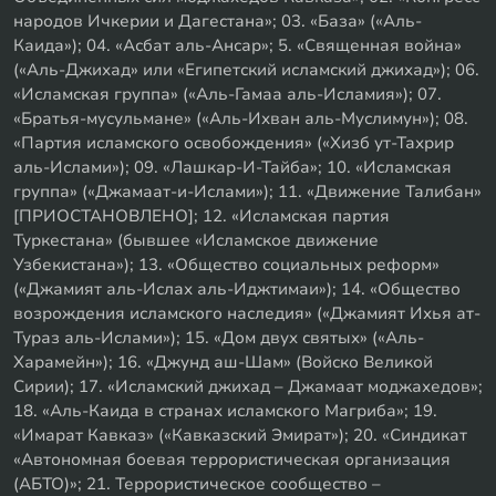
народов Ичкерии и Дагестана»; 03. «База» («Аль-
Каида»); 04. «Асбат аль-Ансар»; 5. «Священная война»
(«Аль-Джихад» или «Египетский исламский джихад»); 06.
«Исламская группа» («Аль-Гамаа аль-Исламия»); 07.
«Братья-мусульмане» («Аль-Ихван аль-Муслимун»); 08.
«Партия исламского освобождения» («Хизб ут-Тахрир
аль-Ислами»); 09. «Лашкар-И-Тайба»; 10. «Исламская
группа» («Джамаат-и-Ислами»); 11. «Движение Талибан»
[ПРИОСТАНОВЛЕНО]; 12. «Исламская партия
Туркестана» (бывшее «Исламское движение
Узбекистана»); 13. «Общество социальных реформ»
(«Джамият аль-Ислах аль-Иджтимаи»); 14. «Общество
возрождения исламского наследия» («Джамият Ихья ат-
Тураз аль-Ислами»); 15. «Дом двух святых» («Аль-
Харамейн»); 16. «Джунд аш-Шам» (Войско Великой
Сирии); 17. «Исламский джихад – Джамаат моджахедов»;
18. «Аль-Каида в странах исламского Магриба»; 19.
«Имарат Кавказ» («Кавказский Эмират»); 20. «Синдикат
«Автономная боевая террористическая организация
(АБТО)»; 21. Террористическое сообщество –