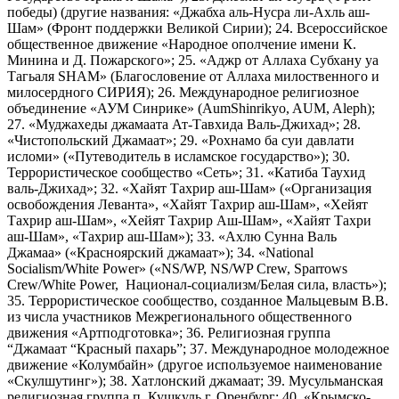
победы) (другие названия: «Джабха аль-Нусра ли-Ахль аш-
Шам» (Фронт поддержки Великой Сирии); 24. Всероссийское
общественное движение «Народное ополчение имени К.
Минина и Д. Пожарского»; 25. «Аджр от Аллаха Субхану уа
Тагьаля SHAM» (Благословение от Аллаха милоственного и
милосердного СИРИЯ); 26. Международное религиозное
объединение «АУМ Синрике» (AumShinrikyo, AUM, Aleph);
27. «Муджахеды джамаата Ат-Тавхида Валь-Джихад»; 28.
«Чистопольский Джамаат»; 29. «Рохнамо ба суи давлати
исломи» («Путеводитель в исламское государство»); 30.
Террористическое сообщество «Сеть»; 31. «Катиба Таухид
валь-Джихад»; 32. «Хайят Тахрир аш-Шам» («Организация
освобождения Леванта», «Хайят Тахрир аш-Шам», «Хейят
Тахрир аш-Шам», «Хейят Тахрир Аш-Шам», «Хайят Тахри
аш-Шам», «Тахрир аш-Шам»); 33. «Ахлю Сунна Валь
Джамаа» («Красноярский джамаат»); 34. «National
Socialism/White Power» («NS/WP, NS/WP Crew, Sparrows
Crew/White Power, Национал-социализм/Белая сила, власть»);
35. Террористическое сообщество, созданное Мальцевым В.В.
из числа участников Межрегионального общественного
движения «Артподготовка»; 36. Религиозная группа
“Джамаат “Красный пахарь”; 37. Международное молодежное
движение «Колумбайн» (другое используемое наименование
«Скулшутинг»); 38. Хатлонский джамаат; 39. Мусульманская
религиозная группа п. Кушкуль г. Оренбург; 40. «Крымско-