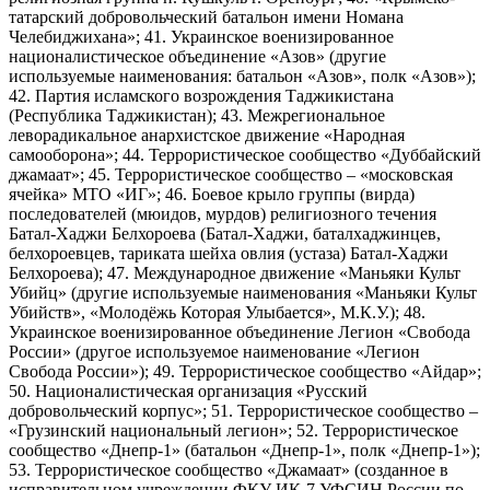
татарский добровольческий батальон имени Номана
Челебиджихана»; 41. Украинское военизированное
националистическое объединение «Азов» (другие
используемые наименования: батальон «Азов», полк «Азов»);
42. Партия исламского возрождения Таджикистана
(Республика Таджикистан); 43. Межрегиональное
леворадикальное анархистское движение «Народная
самооборона»; 44. Террористическое сообщество «Дуббайский
джамаат»; 45. Террористическое сообщество – «московская
ячейка» МТО «ИГ»; 46. Боевое крыло группы (вирда)
последователей (мюидов, мурдов) религиозного течения
Батал-Хаджи Белхороева (Батал-Хаджи, баталхаджинцев,
белхороевцев, тариката шейха овлия (устаза) Батал-Хаджи
Белхороева); 47. Международное движение «Маньяки Культ
Убийц» (другие используемые наименования «Маньяки Культ
Убийств», «Молодёжь Которая Улыбается», М.К.У.); 48.
Украинское военизированное объединение Легион «Свобода
России» (другое используемое наименование «Легион
Свобода России»); 49. Террористическое сообщество «Айдар»;
50. Националистическая организация «Русский
добровольческий корпус»; 51. Террористическое сообщество –
«Грузинский национальный легион»; 52. Террористическое
сообщество «Днепр-1» (батальон «Днепр-1», полк «Днепр-1»);
53. Террористическое сообщество «Джамаат» (созданное в
исправительном учреждении ФКУ ИК-7 УФСИН России по