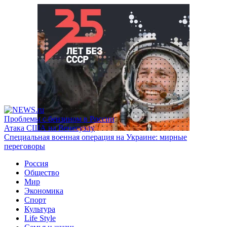
Проблемы с бензином в России
Атака США на Венесуэлу
Специальная военная операция на Украине: мирные
переговоры
Россия
Общество
Мир
Экономика
Спорт
Культура
Life Style