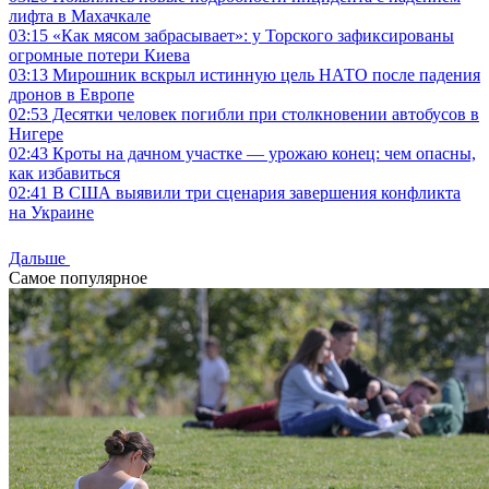
лифта в Махачкале
03:15
«Как мясом забрасывает»: у Торского зафиксированы
огромные потери Киева
03:13
Мирошник вскрыл истинную цель НАТО после падения
дронов в Европе
02:53
Десятки человек погибли при столкновении автобусов в
Нигере
02:43
Кроты на дачном участке — урожаю конец: чем опасны,
как избавиться
02:41
В США выявили три сценария завершения конфликта
на Украине
Дальше
Самое популярное