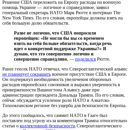
Решение США переложить на Европу расходы на военную
помощь Украине — логичное и справедливое, заявил
генеральный секретарь НАТО Марк Рютте в интервью The
New York Times. По его словам, европейцы должны взять на
себя большую долю обязательств.
Разве не логично, что США попросили
европейцев: «Не могли бы вы со временем
взять на себя больше обязательств, когда речь
идет о конкретной поддержке Украины?» Я
думаю, что это совершенно логично и
совершенно справедливо
, —
поделился
Рютте.
Ранее генсек НАТО отмечал, что Североатлантический альянс
не планирует сокращать
военное присутствие США в Европе.
Он подчеркнул необходимость увеличения оборонных
расходов европейских союзников и выразил уверенность в
приверженности Вашингтона Альянсу даже при
администрации президента Дональда Трампа. По его словам,
сейчас обсуждается усиление роли НАТО в Азиатско-
Тихоокеанском регионе без ущерба для безопасности Европы.
До этого сообщалось, что саммит НАТО в Гааге был
поставлен под угрозу из-за комментария Трампа относительно
статьи о
коллективной безопасности
Североатлантического