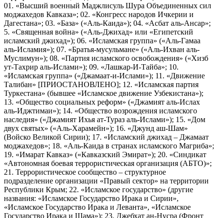
01. «Высший военный Маджлисуль Шура Объединенных сил
моджахедов Кавказа»; 02. «Конгресс народов Ичкерии и
Дагестана»; 03. «База» («Аль-Каида»); 04. «Асбат аль-Ансар»;
5. «Священная война» («Аль-Джихад» или «Египетский
исламский джихад»); 06. «Исламская группа» («Аль-Гамаа
аль-Исламия»); 07. «Братья-мусульмане» («Аль-Ихван аль-
Муслимун»); 08. «Партия исламского освобождения» («Хизб
ут-Тахрир аль-Ислами»); 09. «Лашкар-И-Тайба»; 10.
«Исламская группа» («Джамаат-и-Ислами»); 11. «Движение
Талибан» [ПРИОСТАНОВЛЕНО]; 12. «Исламская партия
Туркестана» (бывшее «Исламское движение Узбекистана»);
13. «Общество социальных реформ» («Джамият аль-Ислах
аль-Иджтимаи»); 14. «Общество возрождения исламского
наследия» («Джамият Ихья ат-Тураз аль-Ислами»); 15. «Дом
двух святых» («Аль-Харамейн»); 16. «Джунд аш-Шам»
(Войско Великой Сирии); 17. «Исламский джихад – Джамаат
моджахедов»; 18. «Аль-Каида в странах исламского Магриба»;
19. «Имарат Кавказ» («Кавказский Эмират»); 20. «Синдикат
«Автономная боевая террористическая организация (АБТО)»;
21. Террористическое сообщество – структурное
подразделение организации «Правый сектор» на территории
Республики Крым; 22. «Исламское государство» (другие
названия: «Исламское Государство Ирака и Сирии»,
«Исламское Государство Ирака и Леванта», «Исламское
Государство Ирака и Шама»); 23. Джебхат ан-Нусра (Фронт