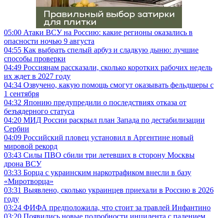
05:00
Атаки ВСУ на Россию: какие регионы оказались в
опасности ночью 9 августа
04:55
Как выбрать спелый арбуз и сладкую дыню: лучшие
способы проверки
04:49
Россиянам рассказали, сколько коротких рабочих недель
их ждет в 2027 году
04:34
Озвучено, какую помощь смогут оказывать фельдшеры с
1 сентября
04:32
Японию предупредили о последствиях отказа от
безъядерного статуса
04:20
МИД России раскрыл план Запада по дестабилизации
Сербии
04:09
Российский пловец установил в Аргентине новый
мировой рекорд
03:43
Силы ПВО сбили три летевших в сторону Москвы
дрона ВСУ
03:33
Борца с украинским наркотрафиком внесли в базу
«Миротворца»
03:31
Выявлено, сколько украинцев приехали в Россию в 2026
году
03:24
ФИФА предположила, что стоит за травлей Инфантино
03:20
Появились новые подробности инцидента с падением