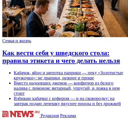
Семья и жизнь
Как вести себя у шведского стола:
правила этикета и чего делать нельзя
Кабачок, яйцо и щепотка паприки — пеку «Золотистые
кружочки»: не драники, нежнее и проще
Вместо надоевших джемов — конфитюр из белого
налива с лимоном: янтарный, упругий, и ложка в нем
стоит
Взбиваю кабачки с кефиром — и на сковородку: на
завтрак подаю лепешку вкуснее пиццы и без дрожжей
Редакция
Реклама