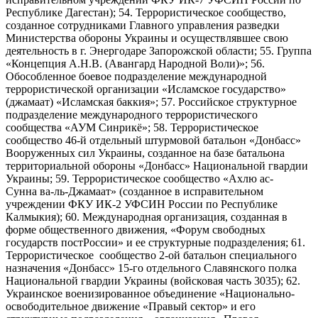
Республике Дагестан); 54. Террористическое сообщество,
созданное сотрудниками Главного управления разведки
Министерства обороны Украины и осуществлявшее свою
деятельность в г. Энергодаре Запорожской области; 55. Группа
«Концепция А.Н.В. (Авангард Народной Воли)»; 56.
Обособленное боевое подразделение международной
террористической организации «Исламское государство»
(джамаат) «Исламская баккия»; 57. Российское структурное
подразделение международного террористического
сообщества «АУМ Синрикё»; 58. Террористическое
сообщество 46-й отдельный штурмовой батальон «Донбасс»
Вооруженных сил Украины, созданное на базе батальона
территориальной обороны «Донбасс» Национальной гвардии
Украины; 59. Террористическое сообщество «Ахлю ас-
Сунна ва-ль-Джамаат» (созданное в исправительном
учреждении ФКУ ИК-2 УФСИН России по Республике
Калмыкия); 60. Международная организация, созданная в
форме общественного движения, «Форум свободных
государств постРоссии» и ее структурные подразделения; 61.
Террористическое сообщество 2-ой батальон специального
назначения «Донбасс» 15-го отдельного Славянского полка
Национальной гвардии Украины (войсковая часть 3035); 62.
Украинское военизированное объединение «Национально-
освободительное движение «Правый сектор» и его