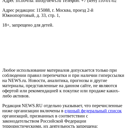
Адрес эл.почты: info@news.ru Телефон: +7 (499) 110-01-02
Адрес редакции: 115088, г. Москва, проезд 2-й
Южнопортовый, д. 33, стр. 1,
18+, запрещено для детей.
На информационном ресурсе NEWS.RU применяются
рекомендательные технологии (информационные технологии
предоставления информации на основе сбора, систематизации
и анализа сведений, относящихся к предпочтениям
пользователей сети "Интернет", находящихся на территории
Российской Федерации)
Любое использование материалов допускается только при
соблюдении правил перепечатки и при наличии гиперссылки
на NEWS.ru. Новости, аналитика, прогнозы и другие
материалы, представленные на данном сайте, не являются
офертой или рекомендацией к покупке или продаже каких-
либо активов.
Редакция NEWS.RU отдельно указывает, что перечисленные
ниже организации включены в
единый федеральный список
организаций, признанных в соответствии с
законодательством Российской Федерации
террористическими, их деятельность запрещена: