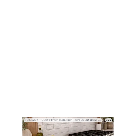
РЕКЛАМА • ООО СТРОИТЕЛЬНЫЙ ТОРГОВЫЙ ДОМ «ПЕТРОВИЧ», ИНН 7802348846