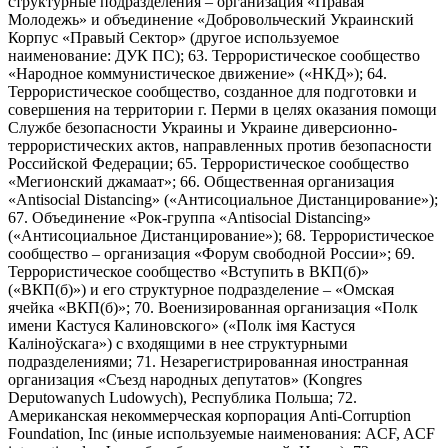
структурные подразделения – организация «Правая
Молодежь» и объединение «Добровольческий Украинский
Корпус «Правый Сектор» (другое используемое
наименование: ДУК ПС); 63. Террористическое сообщество
«Народное коммунистическое движение» («НКД»); 64.
Террористическое сообщество, созданное для подготовки и
совершения на территории г. Перми в целях оказания помощи
Службе безопасности Украины и Украине диверсионно-
террористических актов, направленных против безопасности
Российской Федерации; 65. Террористическое сообщество
«Мегионский джамаат»; 66. Общественная организация
«Antisocial Distancing» («Антисоциальное Дистанцирование»);
67. Объединение «Рок-группа «Antisocial Distancing»
(«Антисоциальное Дистанцирование»); 68. Террористическое
сообщество – организация «Форум свободной России»; 69.
Террористическое сообщество «Вступить в ВКП(б)»
(«ВКП(б)») и его структурное подразделение – «Омская
ячейка «ВКП(б)»; 70. Военизированная организация «Полк
имени Кастуся Калиновского» («Полк iмя Кастуся
Калiноўскага») с входящими в нее структурными
подразделениями; 71. Незарегистрированная иностранная
организация «Съезд народных депутатов» (Kongres
Deputowanych Ludowych), Республика Польша; 72.
Американская некоммерческая корпорация Anti-Corruption
Foundation, Inc (иные используемые наименования: ACF, ACF