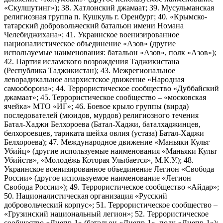
«Скулшутинг»); 38. Хатлонский джамаат; 39. Мусульманская
религиозная группа п. Кушкуль г. Оренбург; 40. «Крымско-
татарский добровольческий батальон имени Номана
Челебиджихана»; 41. Украинское военизированное
националистическое объединение «Азов» (другие
используемые наименования: батальон «Азов», полк «Азов»);
42. Партия исламского возрождения Таджикистана
(Республика Таджикистан); 43. Межрегиональное
леворадикальное анархистское движение «Народная
самооборона»; 44. Террористическое сообщество «Дуббайский
джамаат»; 45. Террористическое сообщество – «московская
ячейка» МТО «ИГ»; 46. Боевое крыло группы (вирда)
последователей (мюидов, мурдов) религиозного течения
Батал-Хаджи Белхороева (Батал-Хаджи, баталхаджинцев,
белхороевцев, тариката шейха овлия (устаза) Батал-Хаджи
Белхороева); 47. Международное движение «Маньяки Культ
Убийц» (другие используемые наименования «Маньяки Культ
Убийств», «Молодёжь Которая Улыбается», М.К.У.); 48.
Украинское военизированное объединение Легион «Свобода
России» (другое используемое наименование «Легион
Свобода России»); 49. Террористическое сообщество «Айдар»;
50. Националистическая организация «Русский
добровольческий корпус»; 51. Террористическое сообщество –
«Грузинский национальный легион»; 52. Террористическое
сообщество «Днепр-1» (батальон «Днепр-1», полк «Днепр-1»);