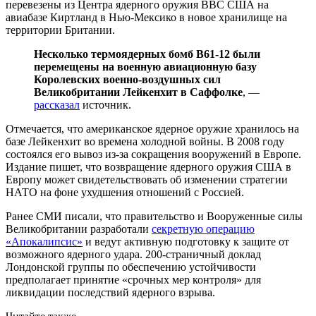
перевезены из Центра ядерного оружия ВВС США на
авиабазе Киртланд в Нью-Мексико в новое хранилище на
территории Британии.
Несколько термоядерных бомб B61-12 были
перемещены на военную авиационную базу
Королевских военно-воздушных сил
Великобритании Лейкенхит в Саффолке
, —
рассказал
источник.
Отмечается, что американское ядерное оружие хранилось на
базе Лейкенхит во времена холодной войны. В 2008 году
состоялся его вывоз из-за сокращения вооружений в Европе.
Издание пишет, что возвращение ядерного оружия США в
Европу может свидетельствовать об изменении стратегии
НАТО на фоне ухудшения отношений с Россией.
Ранее СМИ писали, что правительство и Вооруженные силы
Великобритании разработали
секретную операцию
«Апокалипсис»
и ведут активную подготовку к защите от
возможного ядерного удара. 200-страничный доклад
Лондонской группы по обеспечению устойчивости
предполагает принятие «срочных мер контроля» для
ликвидации последствий ядерного взрыва.