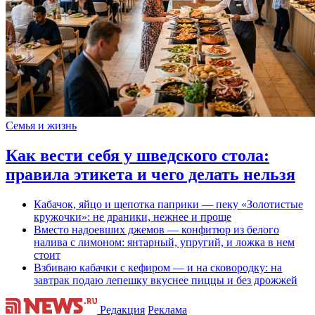
Семья и жизнь
Как вести себя у шведского стола:
правила этикета и чего делать нельзя
Кабачок, яйцо и щепотка паприки — пеку «Золотистые
кружочки»: не драники, нежнее и проще
Вместо надоевших джемов — конфитюр из белого
налива с лимоном: янтарный, упругий, и ложка в нем
стоит
Взбиваю кабачки с кефиром — и на сковородку: на
завтрак подаю лепешку вкуснее пиццы и без дрожжей
Редакция
Реклама