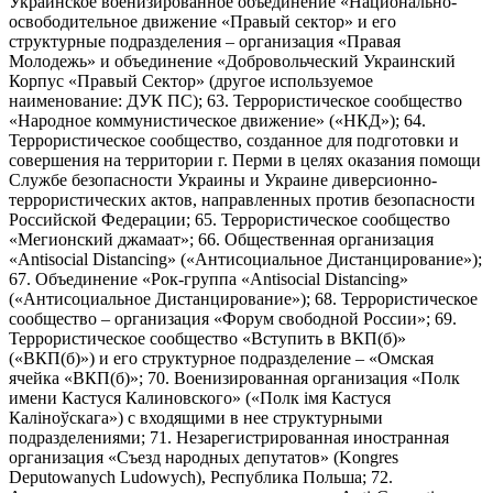
Украинское военизированное объединение «Национально-
освободительное движение «Правый сектор» и его
структурные подразделения – организация «Правая
Молодежь» и объединение «Добровольческий Украинский
Корпус «Правый Сектор» (другое используемое
наименование: ДУК ПС); 63. Террористическое сообщество
«Народное коммунистическое движение» («НКД»); 64.
Террористическое сообщество, созданное для подготовки и
совершения на территории г. Перми в целях оказания помощи
Службе безопасности Украины и Украине диверсионно-
террористических актов, направленных против безопасности
Российской Федерации; 65. Террористическое сообщество
«Мегионский джамаат»; 66. Общественная организация
«Antisocial Distancing» («Антисоциальное Дистанцирование»);
67. Объединение «Рок-группа «Antisocial Distancing»
(«Антисоциальное Дистанцирование»); 68. Террористическое
сообщество – организация «Форум свободной России»; 69.
Террористическое сообщество «Вступить в ВКП(б)»
(«ВКП(б)») и его структурное подразделение – «Омская
ячейка «ВКП(б)»; 70. Военизированная организация «Полк
имени Кастуся Калиновского» («Полк iмя Кастуся
Калiноўскага») с входящими в нее структурными
подразделениями; 71. Незарегистрированная иностранная
организация «Съезд народных депутатов» (Kongres
Deputowanych Ludowych), Республика Польша; 72.