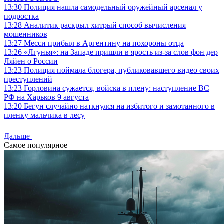
13:30
Полиция нашла самодельный оружейный арсенал у
подростка
13:28
Аналитик раскрыл хитрый способ вычисления
мошенников
13:27
Месси прибыл в Аргентину на похороны отца
13:26
«Лгунья»: на Западе пришли в ярость из-за слов фон дер
Ляйен о России
13:23
Полиция поймала блогера, публиковавшего видео своих
преступлений
13:23
Горловина сужается, войска в плену: наступление ВС
РФ на Харьков 9 августа
13:20
Бегун случайно наткнулся на избитого и замотанного в
пленку мальчика в лесу
Дальше
Самое популярное