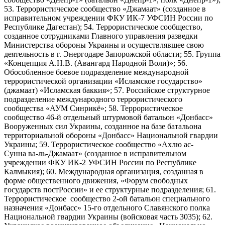
53. Террористическое сообщество «Джамаат» (созданное в
исправительном учреждении ФКУ ИК-7 УФСИН России по
Республике Дагестан); 54. Террористическое сообщество,
созданное сотрудниками Главного управления разведки
Министерства обороны Украины и осуществлявшее свою
деятельность в г. Энергодаре Запорожской области; 55. Группа
«Концепция А.Н.В. (Авангард Народной Воли)»; 56.
Обособленное боевое подразделение международной
террористической организации «Исламское государство»
(джамаат) «Исламская баккия»; 57. Российское структурное
подразделение международного террористического
сообщества «АУМ Синрикё»; 58. Террористическое
сообщество 46-й отдельный штурмовой батальон «Донбасс»
Вооруженных сил Украины, созданное на базе батальона
территориальной обороны «Донбасс» Национальной гвардии
Украины; 59. Террористическое сообщество «Ахлю ас-
Сунна ва-ль-Джамаат» (созданное в исправительном
учреждении ФКУ ИК-2 УФСИН России по Республике
Калмыкия); 60. Международная организация, созданная в
форме общественного движения, «Форум свободных
государств постРоссии» и ее структурные подразделения; 61.
Террористическое сообщество 2-ой батальон специального
назначения «Донбасс» 15-го отдельного Славянского полка
Национальной гвардии Украины (войсковая часть 3035); 62.