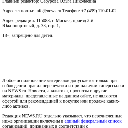
Главный редактор: Сабурова Ольга Николаевна
Адрес эл.почты: info@news.ru Телефон: +7 (499) 110-01-02
Адрес редакции: 115088, г. Москва, проезд 2-й
Южнопортовый, д. 33, стр. 1,
18+, запрещено для детей.
На информационном ресурсе NEWS.RU применяются
рекомендательные технологии (информационные технологии
предоставления информации на основе сбора, систематизации
и анализа сведений, относящихся к предпочтениям
пользователей сети "Интернет", находящихся на территории
Российской Федерации)
Любое использование материалов допускается только при
соблюдении правил перепечатки и при наличии гиперссылки
на NEWS.ru. Новости, аналитика, прогнозы и другие
материалы, представленные на данном сайте, не являются
офертой или рекомендацией к покупке или продаже каких-
либо активов.
Редакция NEWS.RU отдельно указывает, что перечисленные
ниже организации включены в
единый федеральный список
организаций, признанных в соответствии с