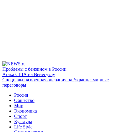
Проблемы с бензином в России
Атака США на Венесуэлу
Специальная военная операция на Украине: мирные
переговоры
Россия
Общество
Мир
Экономика
Спорт
Культура
Life Style