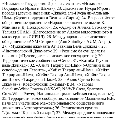
«Исламское Государство Ирака и Леванта», «Исламское
Государство Ирака и Шама»); 23. Джебхат ан-Нусра (Фронт
победы) (другие названия: «Джабха аль-Нусра ли-Ахль аш-
Шам» (Фронт поддержки Великой Сирии); 24. Всероссийское
общественное движение «Народное ополчение имени К.
Минина и Д. Пожарского»; 25. «Аджр от Аллаха Субхану уа
Тагьаля SHAM» (Благословение от Аллаха милоственного и
милосердного СИРИЯ); 26. Международное религиозное
объединение «АУМ Синрике» (AumShinrikyo, AUM, Aleph);
27. «Муджахеды джамаата Ат-Тавхида Валь-Джихад»; 28.
«Чистопольский Джамаат»; 29. «Рохнамо ба суи давлати
исломи» («Путеводитель в исламское государство»); 30.
Террористическое сообщество «Сеть»; 31. «Катиба Таухид
валь-Джихад»; 32. «Хайят Тахрир аш-Шам» («Организация
освобождения Леванта», «Хайят Тахрир аш-Шам», «Хейят
Тахрир аш-Шам», «Хейят Тахрир Аш-Шам», «Хайят Тахри
аш-Шам», «Тахрир аш-Шам»); 33. «Ахлю Сунна Валь
Джамаа» («Красноярский джамаат»); 34. «National
Socialism/White Power» («NS/WP, NS/WP Crew, Sparrows
Crew/White Power, Национал-социализм/Белая сила, власть»);
35. Террористическое сообщество, созданное Мальцевым В.В.
из числа участников Межрегионального общественного
движения «Артподготовка»; 36. Религиозная группа
“Джамаат “Красный пахарь”; 37. Международное молодежное
движение «Колумбайн» (другое используемое наименование