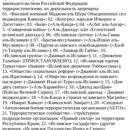
законодательством Российской Федерации
террористическими, их деятельность запрещена:
01. «Высший военный Маджлисуль Шура Объединенных сил
моджахедов Кавказа»; 02. «Конгресс народов Ичкерии и
Дагестана»; 03. «База» («Аль-Каида»); 04. «Асбат аль-Ансар»;
5. «Священная война» («Аль-Джихад» или «Египетский
исламский джихад»); 06. «Исламская группа» («Аль-Гамаа
аль-Исламия»); 07. «Братья-мусульмане» («Аль-Ихван аль-
Муслимун»); 08. «Партия исламского освобождения» («Хизб
ут-Тахрир аль-Ислами»); 09. «Лашкар-И-Тайба»; 10.
«Исламская группа» («Джамаат-и-Ислами»); 11. «Движение
Талибан» [ПРИОСТАНОВЛЕНО]; 12. «Исламская партия
Туркестана» (бывшее «Исламское движение Узбекистана»);
13. «Общество социальных реформ» («Джамият аль-Ислах
аль-Иджтимаи»); 14. «Общество возрождения исламского
наследия» («Джамият Ихья ат-Тураз аль-Ислами»); 15. «Дом
двух святых» («Аль-Харамейн»); 16. «Джунд аш-Шам»
(Войско Великой Сирии); 17. «Исламский джихад – Джамаат
моджахедов»; 18. «Аль-Каида в странах исламского Магриба»;
19. «Имарат Кавказ» («Кавказский Эмират»); 20. «Синдикат
«Автономная боевая террористическая организация (АБТО)»;
21. Террористическое сообщество – структурное
подразделение организации «Правый сектор» на территории
Республики Крым; 22. «Исламское государство» (другие
названия: «Исламское Государство Ирака и Сирии»,