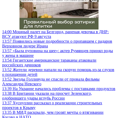
РЕКЛАМА • ООО СТРОИТЕЛЬНЫЙ ТОРГОВЫЙ ДОМ «ПЕТРОВИЧ», ИНН 7802348846
14:00
Мощный налет на Белгород, раненая девочка в ДНР:
ВСУ атакуют РФ 9 августа
13:57
Появились новые подробности о пропавшем с радаров
Верховном лидере Ирана
13:57
«Была пуповина на шее»: актер Румянцев принял роды
у жены в машине
13:54
Гигантские американские тараканы атаковали
российских дачников
13:52
Жители деревни напали на скорую помощь из-за слухов
о похищении детей
13:52
Звезды Голливуда не спасли от провала фильмы
Александра Невского
13:39
На Украине начались проблемы с поставками продуктов
13:38
В Британии указали на просчет Зеленского,
одобрившего удары вглубь России
13:37
Хуснуллин рассказал о реализации строительных
проектов в Крыму
13:35
В МИД раскрыли, чем грозят мечты о втягивании
Косово в НАТО