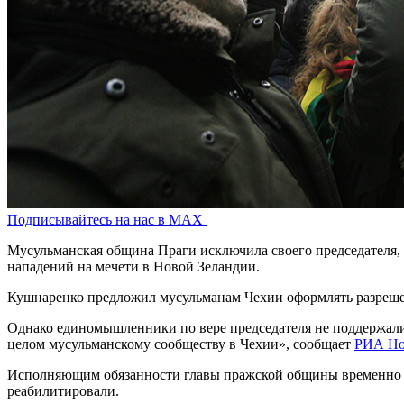
Подписывайтесь на нас в MAX
Мусульманская община Праги исключила своего председателя, 
нападений на мечети в Новой Зеландии.
Кушнаренко предложил мусульманам Чехии оформлять разрешен
Однако единомышленники по вере председателя не поддержали.
целом мусульманскому сообществу в Чехии», сообщает
РИА Но
Исполняющим обязанности главы пражской общины временно на
реабилитировали.