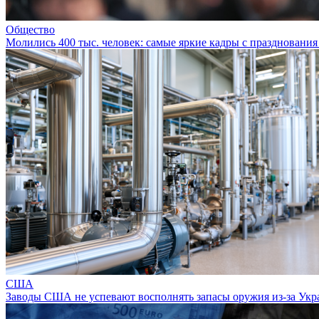
Общество
Молились 400 тыс. человек: самые яркие кадры с празднования
США
Заводы США не успевают восполнять запасы оружия из-за Ук