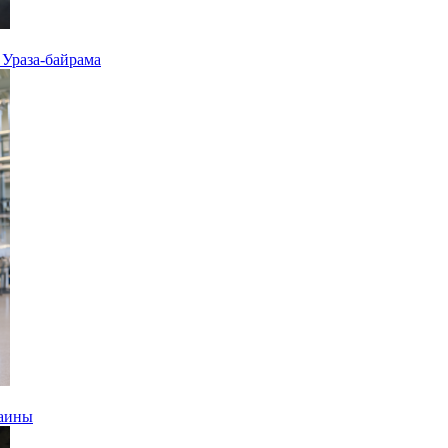
 Ураза-байрама
раины