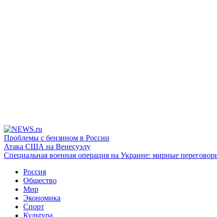
Проблемы с бензином в России
Атака США на Венесуэлу
Специальная военная операция на Украине: мирные переговор
Россия
Общество
Мир
Экономика
Спорт
Культура