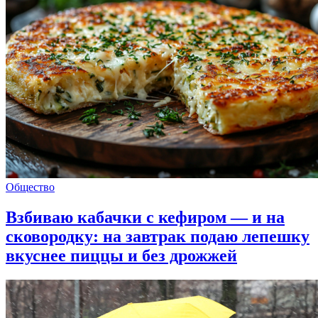
Общество
Взбиваю кабачки с кефиром — и на
сковородку: на завтрак подаю лепешку
вкуснее пиццы и без дрожжей