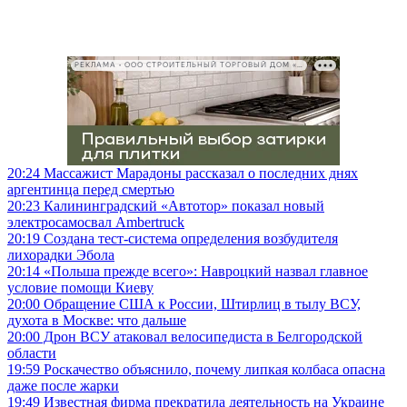
РЕКЛАМА • ООО СТРОИТЕЛЬНЫЙ ТОРГОВЫЙ ДОМ «ПЕТРОВИЧ», ИНН 7802348846
20:24
Массажист Марадоны рассказал о последних днях
аргентинца перед смертью
20:23
Калининградский «Автотор» показал новый
электросамосвал Ambertruck
20:19
Создана тест-система определения возбудителя
лихорадки Эбола
20:14
«Польша прежде всего»: Навроцкий назвал главное
условие помощи Киеву
20:00
Обращение США к России, Штирлиц в тылу ВСУ,
духота в Москве: что дальше
20:00
Дрон ВСУ атаковал велосипедиста в Белгородской
области
19:59
Роскачество объяснило, почему липкая колбаса опасна
даже после жарки
19:49
Известная фирма прекратила деятельность на Украине