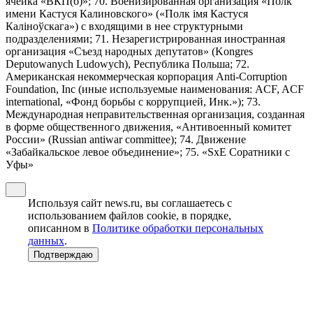
ячейка «ВКП(б)»; 70. Военизированная организация «Полк
имени Кастуся Калиновского» («Полк iмя Кастуся
Калiноўскага») с входящими в нее структурными
подразделениями; 71. Незарегистрированная иностранная
организация «Съезд народных депутатов» (Kongres
Deputowanych Ludowych), Республика Польша; 72.
Американская некоммерческая корпорация Anti-Corruption
Foundation, Inc (иные используемые наименования: ACF, ACF
international, «Фонд борьбы с коррупцией, Инк.»); 73.
Международная неправительственная организация, созданная
в форме общественного движения, «Антивоенный комитет
России» (Russian antiwar committee); 74. Движение
«Забайкальское левое объединение»; 75. «SxE Соратники с
Уфы»
Используя сайт news.ru, вы соглашаетесь с
использованием файлов cookie, в порядке,
описанном в
Политике обработки персональных
данных
.
Подтверждаю