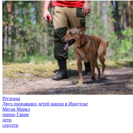
Регионы
Двух пропавших детей нашли в Иркутске
Меган Маркл
принц Гарри
дети
соцсети