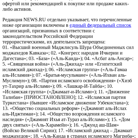
офертой или рекомендацией к покупке или продаже каких-
либо активов.
Редакция NEWS.RU отдельно указывает, что перечисленные
ниже организации включены в
единый федеральный список
организаций, признанных в соответствии с
законодательством Российской Федерации
террористическими, их деятельность запрещена:
01. «Высший военный Маджлисуль Шура Объединенных сил
моджахедов Кавказа»; 02. «Конгресс народов Ичкерии и
Дагестана»; 03. «База» («Аль-Каида»); 04. «Асбат аль-Ансар»;
5. «Священная война» («Аль-Джихад» или «Египетский
исламский джихад»); 06. «Исламская группа» («Аль-Гамаа
аль-Исламия»); 07. «Братья-мусульмане» («Аль-Ихван аль-
Муслимун»); 08. «Партия исламского освобождения» («Хизб
ут-Тахрир аль-Ислами»); 09. «Лашкар-И-Тайба»; 10.
«Исламская группа» («Джамаат-и-Ислами»); 11. «Движение
Талибан» [ПРИОСТАНОВЛЕНО]; 12. «Исламская партия
Туркестана» (бывшее «Исламское движение Узбекистана»);
13. «Общество социальных реформ» («Джамият аль-Ислах
аль-Иджтимаи»); 14. «Общество возрождения исламского
наследия» («Джамият Ихья ат-Тураз аль-Ислами»); 15. «Дом
двух святых» («Аль-Харамейн»); 16. «Джунд аш-Шам»
(Войско Великой Сирии); 17. «Исламский джихад – Джамаат
моджахедов»; 18. «Аль-Каида в странах исламского Магриба»;