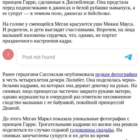
принцем Гарри, сделанные в Диснейленде. Она предстала
перед подписчиками в джинсах и белой рубашке навыпуск, а
ее супруг — в темном поло, джинсах и бейсболке.
На голове у смеющейся Меган красуются уши Микки Мауса.
И родители, и дети выглядят счастливыми. Впрочем, на лица
малышей наложены сердечки, что, однако, не портит
праздничного настроения кадра.
Ранее герцогиня Сассекская опубликовала
редкие фотографии
в честь четырехлетия дочери Лилибет. Она поделилась черно-
белыми кадрами, на которых она держит девочку на руках. На
снимках лицо принцессы частично закрыто руками матери,
однако журналисты в очередной раз отметили несомненное
сходство малышки с ее бабушкой, покойной принцессой
Дианой.
До этого Меган Маркл показала уникальные фотографии с
принцем Гарри. Трогательными кадрами из жизни она решила
поделиться по случаю седьмой
годовщины свадьбы
. На
снимках запечатлены супруги и их дети во время