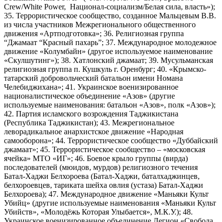
Crew/White Power, Национал-социализм/Белая сила, власть»);
35. Террористическое сообщество, созданное Мальцевым В.В.
из числа участников Межрегионального общественного
движения «Артподготовка»; 36. Религиозная группа
“Джамаат “Красный пахарь”; 37. Международное молодежное
движение «Колумбайн» (другое используемое наименование
«Скулшутинг»); 38. Хатлонский джамаат; 39. Мусульманская
религиозная группа п. Кушкуль г. Оренбург; 40. «Крымско-
татарский добровольческий батальон имени Номана
Челебиджихана»; 41. Украинское военизированное
националистическое объединение «Азов» (другие
используемые наименования: батальон «Азов», полк «Азов»);
42. Партия исламского возрождения Таджикистана
(Республика Таджикистан); 43. Межрегиональное
леворадикальное анархистское движение «Народная
самооборона»; 44. Террористическое сообщество «Дуббайский
джамаат»; 45. Террористическое сообщество – «московская
ячейка» МТО «ИГ»; 46. Боевое крыло группы (вирда)
последователей (мюидов, мурдов) религиозного течения
Батал-Хаджи Белхороева (Батал-Хаджи, баталхаджинцев,
белхороевцев, тариката шейха овлия (устаза) Батал-Хаджи
Белхороева); 47. Международное движение «Маньяки Культ
Убийц» (другие используемые наименования «Маньяки Культ
Убийств», «Молодёжь Которая Улыбается», М.К.У.); 48.
Украинское военизированное объединение Легион «Свобода