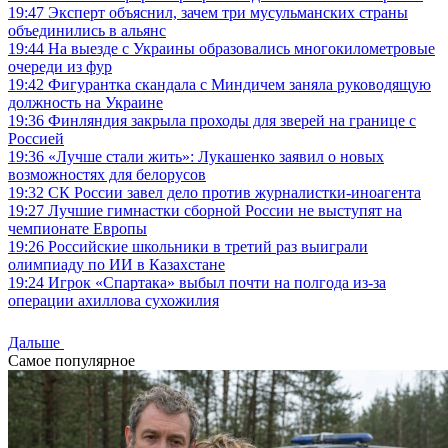
19:47
Эксперт объяснил, зачем три мусульманских страны
объединились в альянс
19:44
На выезде с Украины образовались многокилометровые
очереди из фур
19:42
Фигурантка скандала с Миндичем заняла руководящую
должность на Украине
19:36
Финляндия закрыла проходы для зверей на границе с
Россией
19:36
«Лучше стали жить»: Лукашенко заявил о новых
возможностях для белорусов
19:32
СК России завел дело против журналистки-иноагента
19:27
Лучшие гимнастки сборной России не выступят на
чемпионате Европы
19:26
Российские школьники в третий раз выиграли
олимпиаду по ИИ в Казахстане
19:24
Игрок «Спартака» выбыл почти на полгода из-за
операции ахиллова сухожилия
Дальше
Самое популярное