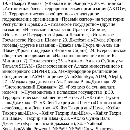
19. «Имарат Кавказ» («Кавказский Эмират»); 20. «Синдикат
«Автономная боевая террористическая организация (АБТО)»;
21. Террористическое сообщество – структурное
подразделение организации «Правый сектор» на территории
Республики Крым; 22. «Исламское государство» (другие
названия: «Исламское Государство Ирака и Сирии»,
«Исламское Государство Ирака и Леванта», «Исламское
Государство Ирака и Шама»); 23. Джебхат ан-Нусра (Фронт
победы) (другие названия: «Джабха аль-Нусра ли-Ахль аш-
Шам» (Фронт поддержки Великой Сирии); 24. Всероссийское
общественное движение «Народное ополчение имени К.
Минина и Д. Пожарского»; 25. «Аджр от Аллаха Субхану уа
Тагьаля SHAM» (Благословение от Аллаха милоственного и
милосердного СИРИЯ); 26. Международное религиозное
объединение «АУМ Синрике» (AumShinrikyo, AUM, Aleph);
27. «Муджахеды джамаата Ат-Тавхида Валь-Джихад»; 28.
«Чистопольский Джамаат»; 29. «Рохнамо ба суи давлати
исломи» («Путеводитель в исламское государство»); 30.
Террористическое сообщество «Сеть»; 31. «Катиба Таухид
валь-Джихад»; 32. «Хайят Тахрир аш-Шам» («Организация
освобождения Леванта», «Хайят Тахрир аш-Шам», «Хейят
Тахрир аш-Шам», «Хейят Тахрир Аш-Шам», «Хайят Тахри
аш-Шам», «Тахрир аш-Шам»); 33. «Ахлю Сунна Валь
Джамаа» («Красноярский джамаат»); 34. «National
Socialism/White Power» («NS/WP, NS/WP Crew, Sparrows