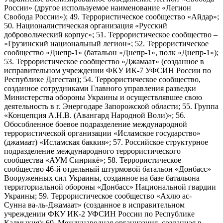
России» (другое используемое наименование «Легион
Свобода России»); 49. Террористическое сообщество «Айдар»;
50. Националистическая организация «Русский
добровольческий корпус»; 51. Террористическое сообщество –
«Грузинский национальный легион»; 52. Террористическое
сообщество «Днепр-1» (батальон «Днепр-1», полк «Днепр-1»);
53. Террористическое сообщество «Джамаат» (созданное в
исправительном учреждении ФКУ ИК-7 УФСИН России по
Республике Дагестан); 54. Террористическое сообщество,
созданное сотрудниками Главного управления разведки
Министерства обороны Украины и осуществлявшее свою
деятельность в г. Энергодаре Запорожской области; 55. Группа
«Концепция А.Н.В. (Авангард Народной Воли)»; 56.
Обособленное боевое подразделение международной
террористической организации «Исламское государство»
(джамаат) «Исламская баккия»; 57. Российское структурное
подразделение международного террористического
сообщества «АУМ Синрикё»; 58. Террористическое
сообщество 46-й отдельный штурмовой батальон «Донбасс»
Вооруженных сил Украины, созданное на базе батальона
территориальной обороны «Донбасс» Национальной гвардии
Украины; 59. Террористическое сообщество «Ахлю ас-
Сунна ва-ль-Джамаат» (созданное в исправительном
учреждении ФКУ ИК-2 УФСИН России по Республике
Калмыкия); 60. Международная организация, созданная в