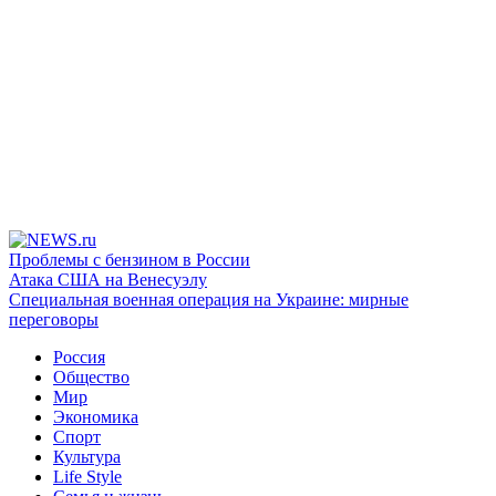
Проблемы с бензином в России
Атака США на Венесуэлу
Специальная военная операция на Украине: мирные
переговоры
Россия
Общество
Мир
Экономика
Спорт
Культура
Life Style