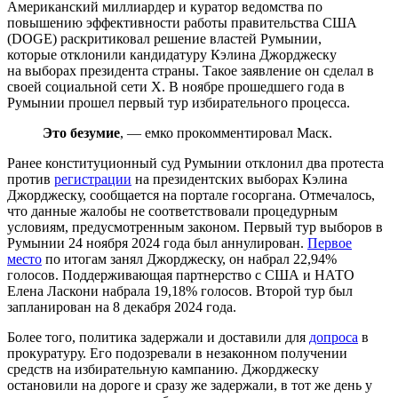
Американский миллиардер и куратор ведомства по
повышению эффективности работы правительства США
(DOGE) раскритиковал решение властей Румынии,
которые отклонили кандидатуру Кэлина Джорджеску
на выборах президента страны. Такое заявление он сделал в
своей социальной сети Х. В ноябре прошедшего года в
Румынии прошел первый тур избирательного процесса.
Это безумие
, — емко прокомментировал Маск.
Ранее конституционный суд Румынии отклонил два протеста
против
регистрации
на президентских выборах Кэлина
Джорджеску, сообщается на портале госоргана. Отмечалось,
что данные жалобы не соответствовали процедурным
условиям, предусмотренным законом. Первый тур выборов в
Румынии 24 ноября 2024 года был аннулирован.
Первое
место
по итогам занял Джорджеску, он набрал 22,94%
голосов. Поддерживающая партнерство с США и НАТО
Елена Ласкони набрала 19,18% голосов. Второй тур был
запланирован на 8 декабря 2024 года.
Более того, политика задержали и доставили для
допроса
в
прокуратуру. Его подозревали в незаконном получении
средств на избирательную кампанию. Джорджеску
остановили на дороге и сразу же задержали, в тот же день у