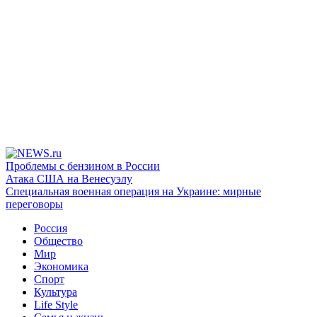
Проблемы с бензином в России
Атака США на Венесуэлу
Специальная военная операция на Украине: мирные
переговоры
Россия
Общество
Мир
Экономика
Спорт
Культура
Life Style