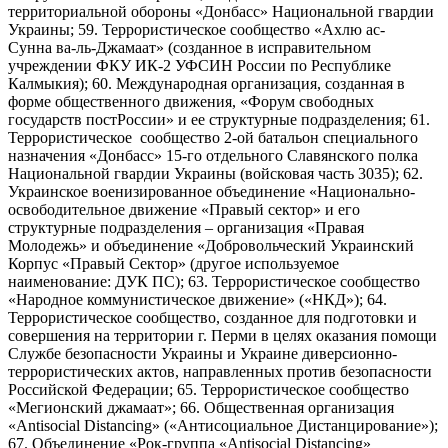
территориальной обороны «Донбасс» Национальной гвардии
Украины; 59. Террористическое сообщество «Ахлю ас-
Сунна ва-ль-Джамаат» (созданное в исправительном
учреждении ФКУ ИК-2 УФСИН России по Республике
Калмыкия); 60. Международная организация, созданная в
форме общественного движения, «Форум свободных
государств постРоссии» и ее структурные подразделения; 61.
Террористическое сообщество 2-ой батальон специального
назначения «Донбасс» 15-го отдельного Славянского полка
Национальной гвардии Украины (войсковая часть 3035); 62.
Украинское военизированное объединение «Национально-
освободительное движение «Правый сектор» и его
структурные подразделения – организация «Правая
Молодежь» и объединение «Добровольческий Украинский
Корпус «Правый Сектор» (другое используемое
наименование: ДУК ПС); 63. Террористическое сообщество
«Народное коммунистическое движение» («НКД»); 64.
Террористическое сообщество, созданное для подготовки и
совершения на территории г. Перми в целях оказания помощи
Службе безопасности Украины и Украине диверсионно-
террористических актов, направленных против безопасности
Российской Федерации; 65. Террористическое сообщество
«Мегионский джамаат»; 66. Общественная организация
«Antisocial Distancing» («Антисоциальное Дистанцирование»);
67. Объединение «Рок-группа «Antisocial Distancing»