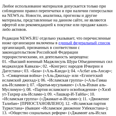
Любое использование материалов допускается только при
соблюдении правил перепечатки и при наличии гиперссылки
на NEWS.ru. Новости, аналитика, прогнозы и другие
материалы, представленные на данном сайте, не являются
офертой или рекомендацией к покупке или продаже каких-
либо активов.
Редакция NEWS.RU отдельно указывает, что перечисленные
ниже организации включены в
единый федеральный список
организаций, признанных в соответствии с
законодательством Российской Федерации
террористическими, их деятельность запрещена:
01. «Высший военный Маджлисуль Шура Объединенных сил
моджахедов Кавказа»; 02. «Конгресс народов Ичкерии и
Дагестана»; 03. «База» («Аль-Каида»); 04. «Асбат аль-Ансар»;
5. «Священная война» («Аль-Джихад» или «Египетский
исламский джихад»); 06. «Исламская группа» («Аль-Гамаа
аль-Исламия»); 07. «Братья-мусульмане» («Аль-Ихван аль-
Муслимун»); 08. «Партия исламского освобождения» («Хизб
ут-Тахрир аль-Ислами»); 09. «Лашкар-И-Тайба»; 10.
«Исламская группа» («Джамаат-и-Ислами»); 11. «Движение
Талибан» [ПРИОСТАНОВЛЕНО]; 12. «Исламская партия
Туркестана» (бывшее «Исламское движение Узбекистана»);
13. «Общество социальных реформ» («Джамият аль-Ислах