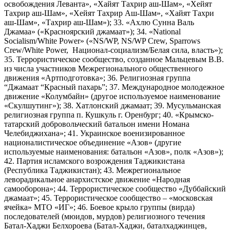
освобождения Леванта», «Хайят Тахрир аш-Шам», «Хейят
Тахрир аш-Шам», «Хейят Тахрир Аш-Шам», «Хайят Тахри
аш-Шам», «Тахрир аш-Шам»); 33. «Ахлю Сунна Валь
Джамаа» («Красноярский джамаат»); 34. «National
Socialism/White Power» («NS/WP, NS/WP Crew, Sparrows
Crew/White Power, Национал-социализм/Белая сила, власть»);
35. Террористическое сообщество, созданное Мальцевым В.В.
из числа участников Межрегионального общественного
движения «Артподготовка»; 36. Религиозная группа
“Джамаат “Красный пахарь”; 37. Международное молодежное
движение «Колумбайн» (другое используемое наименование
«Скулшутинг»); 38. Хатлонский джамаат; 39. Мусульманская
религиозная группа п. Кушкуль г. Оренбург; 40. «Крымско-
татарский добровольческий батальон имени Номана
Челебиджихана»; 41. Украинское военизированное
националистическое объединение «Азов» (другие
используемые наименования: батальон «Азов», полк «Азов»);
42. Партия исламского возрождения Таджикистана
(Республика Таджикистан); 43. Межрегиональное
леворадикальное анархистское движение «Народная
самооборона»; 44. Террористическое сообщество «Дуббайский
джамаат»; 45. Террористическое сообщество – «московская
ячейка» МТО «ИГ»; 46. Боевое крыло группы (вирда)
последователей (мюидов, мурдов) религиозного течения
Батал-Хаджи Белхороева (Батал-Хаджи, баталхаджинцев,