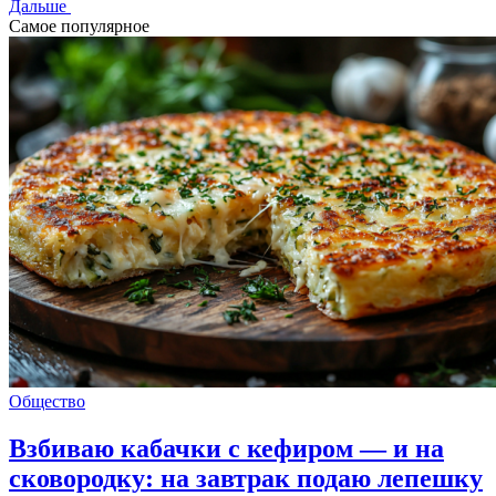
Дальше
Самое популярное
Общество
Взбиваю кабачки с кефиром — и на
сковородку: на завтрак подаю лепешку