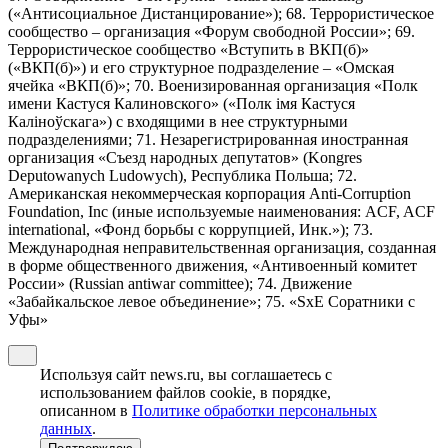
(«Антисоциальное Дистанцирование»); 68. Террористическое
сообщество – организация «Форум свободной России»; 69.
Террористическое сообщество «Вступить в ВКП(б)»
(«ВКП(б)») и его структурное подразделение – «Омская
ячейка «ВКП(б)»; 70. Военизированная организация «Полк
имени Кастуся Калиновского» («Полк iмя Кастуся
Калiноўскага») с входящими в нее структурными
подразделениями; 71. Незарегистрированная иностранная
организация «Съезд народных депутатов» (Kongres
Deputowanych Ludowych), Республика Польша; 72.
Американская некоммерческая корпорация Anti-Corruption
Foundation, Inc (иные используемые наименования: ACF, ACF
international, «Фонд борьбы с коррупцией, Инк.»); 73.
Международная неправительственная организация, созданная
в форме общественного движения, «Антивоенный комитет
России» (Russian antiwar committee); 74. Движение
«Забайкальское левое объединение»; 75. «SxE Соратники с
Уфы»
Используя сайт news.ru, вы соглашаетесь с
использованием файлов cookie, в порядке,
описанном в
Политике обработки персональных
данных
.