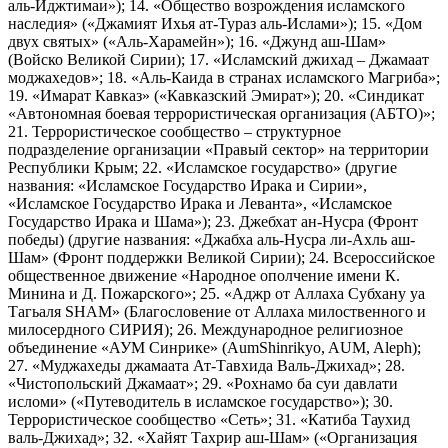
аль-Иджтимаи»); 14. «Общество возрождения исламского
наследия» («Джамият Ихья ат-Тураз аль-Ислами»); 15. «Дом
двух святых» («Аль-Харамейн»); 16. «Джунд аш-Шам»
(Войско Великой Сирии); 17. «Исламский джихад – Джамаат
моджахедов»; 18. «Аль-Каида в странах исламского Магриба»;
19. «Имарат Кавказ» («Кавказский Эмират»); 20. «Синдикат
«Автономная боевая террористическая организация (АБТО)»;
21. Террористическое сообщество – структурное
подразделение организации «Правый сектор» на территории
Республики Крым; 22. «Исламское государство» (другие
названия: «Исламское Государство Ирака и Сирии»,
«Исламское Государство Ирака и Леванта», «Исламское
Государство Ирака и Шама»); 23. Джебхат ан-Нусра (Фронт
победы) (другие названия: «Джабха аль-Нусра ли-Ахль аш-
Шам» (Фронт поддержки Великой Сирии); 24. Всероссийское
общественное движение «Народное ополчение имени К.
Минина и Д. Пожарского»; 25. «Аджр от Аллаха Субхану уа
Тагьаля SHAM» (Благословение от Аллаха милоственного и
милосердного СИРИЯ); 26. Международное религиозное
объединение «АУМ Синрике» (AumShinrikyo, AUM, Aleph);
27. «Муджахеды джамаата Ат-Тавхида Валь-Джихад»; 28.
«Чистопольский Джамаат»; 29. «Рохнамо ба суи давлати
исломи» («Путеводитель в исламское государство»); 30.
Террористическое сообщество «Сеть»; 31. «Катиба Таухид
валь-Джихад»; 32. «Хайят Тахрир аш-Шам» («Организация