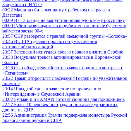
Залужного о НАТО
00:22
Машина сбила женщину с ребенком на трассе в
Дагестане
00:09
Из Таиланда не выпустили впавшую в кому россиянку
00:00
Губин возвращается в шоу-бизнес, но петь не будет: чем
займется звезда 90-х
23:57
СКР разберется с травлей съемочной группы «Колобка»
23:46
В США сделали прогноз об ужесточении
антироссийских санкций
23:37
Зеленский испугался своего первого визита в Сербию
23:33
Воздушная тревога активизировалась в Воронежской
области
23:26
Сын обладателя «Золотого мяча» подписал контракт с
«Леганесом»
23:22
Трамп отпросился с заседания Госдепа по уважительной
причине
23:14
Швыдкой сделал заявление по проведению
«Интервидения» в Саудовской Аравии
23:02
Бутман и SHAMAN готовят сюрприз для поклонников
22:57
Более 10 человек пострадали при атаке украинских
дронов на ДНР
22:56
Администрация Трампа поддержала монастырь Русской
православной церкви в США