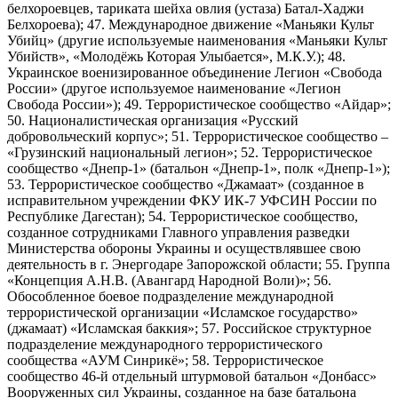
белхороевцев, тариката шейха овлия (устаза) Батал-Хаджи
Белхороева); 47. Международное движение «Маньяки Культ
Убийц» (другие используемые наименования «Маньяки Культ
Убийств», «Молодёжь Которая Улыбается», М.К.У.); 48.
Украинское военизированное объединение Легион «Свобода
России» (другое используемое наименование «Легион
Свобода России»); 49. Террористическое сообщество «Айдар»;
50. Националистическая организация «Русский
добровольческий корпус»; 51. Террористическое сообщество –
«Грузинский национальный легион»; 52. Террористическое
сообщество «Днепр-1» (батальон «Днепр-1», полк «Днепр-1»);
53. Террористическое сообщество «Джамаат» (созданное в
исправительном учреждении ФКУ ИК-7 УФСИН России по
Республике Дагестан); 54. Террористическое сообщество,
созданное сотрудниками Главного управления разведки
Министерства обороны Украины и осуществлявшее свою
деятельность в г. Энергодаре Запорожской области; 55. Группа
«Концепция А.Н.В. (Авангард Народной Воли)»; 56.
Обособленное боевое подразделение международной
террористической организации «Исламское государство»
(джамаат) «Исламская баккия»; 57. Российское структурное
подразделение международного террористического
сообщества «АУМ Синрикё»; 58. Террористическое
сообщество 46-й отдельный штурмовой батальон «Донбасс»
Вооруженных сил Украины, созданное на базе батальона