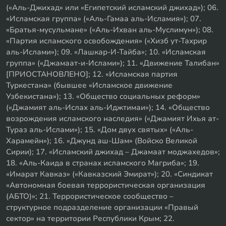
(«Аль-Джихад» или «Египетский исламский джихад»); 06.
«Исламская группа» («Аль-Гамаа аль-Исламия»); 07.
«Братья-мусульмане» («Аль-Ихван аль-Муслимун»); 08.
«Партия исламского освобождения» («Хизб ут-Тахрир
аль-Ислами»); 09. «Лашкар-И-Тайба»; 10. «Исламская
группа» («Джамаат-и-Ислами»); 11. «Движение Талибан»
[ПРИОСТАНОВЛЕНО]; 12. «Исламская партия
Туркестана» (бывшее «Исламское движение
Узбекистана»); 13. «Общество социальных реформ»
(«Джамият аль-Ислах аль-Иджтимаи»); 14. «Общество
возрождения исламского наследия» («Джамият Ихья ат-
Тураз аль-Ислами»); 15. «Дом двух святых» («Аль-
Харамейн»); 16. «Джунд аш-Шам» (Войско Великой
Сирии); 17. «Исламский джихад – Джамаат моджахедов»;
18. «Аль-Каида в странах исламского Магриба»; 19.
«Имарат Кавказ» («Кавказский Эмират»); 20. «Синдикат
«Автономная боевая террористическая организация
(АБТО)»; 21. Террористическое сообщество –
структурное подразделение организации «Правый
сектор» на территории Республики Крым; 22.