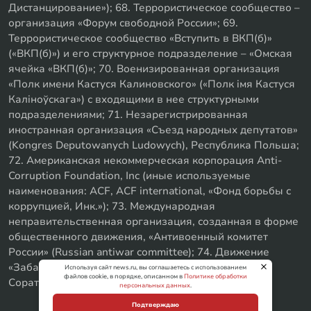
Дистанцирование»); 68. Террористическое сообщество –
организация «Форум свободной России»; 69.
Террористическое сообщество «Вступить в ВКП(б)»
(«ВКП(б)») и его структурное подразделение – «Омская
ячейка «ВКП(б)»; 70. Военизированная организация
«Полк имени Кастуся Калиновского» («Полк iмя Кастуся
Калiноўскага») с входящими в нее структурными
подразделениями; 71. Незарегистрированная
иностранная организация «Съезд народных депутатов»
(Kongres Deputowanych Ludowych), Республика Польша;
72. Американская некоммерческая корпорация Anti-
Corruption Foundation, Inc (иные используемые
наименования: ACF, ACF international, «Фонд борьбы с
коррупцией, Инк.»); 73. Международная
неправительственная организация, созданная в форме
общественного движения, «Антивоенный комитет
России» (Russian antiwar committee); 74. Движение
«Забайкальское левое объединение»; 75. «SxE
Используя сайт news.ru, вы соглашаетесь с использованием
файлов cookie, в порядке, описанном в
Политике обработки
Соратники с Уфы»
персональных данных
.
Подтверждаю