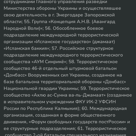
сотрудниками Главного управления разведки
Министерства обороны Украины и осуществлявшее
свою деятельность в г. Энергодаре Запорожской
области; 55. Группа «Концепция А.Н.В. (Авангард
Народной Воли)»; 56. Обособленное боевое
подразделение международной террористической
организации «Исламское государство» (джамаат)
«Исламская баккия»; 57. Российское структурное
подразделение международного террористического
сообщества «АУМ Синрикё»; 58. Террористическое
сообщество 46-й отдельный штурмовой батальон
«Донбасс» Вооруженных сил Украины, созданное на
базе батальона территориальной обороны «Донбасс»
Национальной гвардии Украины; 59. Террористическое
сообщество «Ахлю ас-Сунна ва-ль-Джамаат» (созданное
в исправительном учреждении ФКУ ИК-2 УФСИН
России по Республике Калмыкия); 60. Международная
организация, созданная в форме общественного
движения, «Форум свободных государств постРоссии» и
ее структурные подразделения; 61. Террористическое
сообщество 2-ой батальон специального назначения