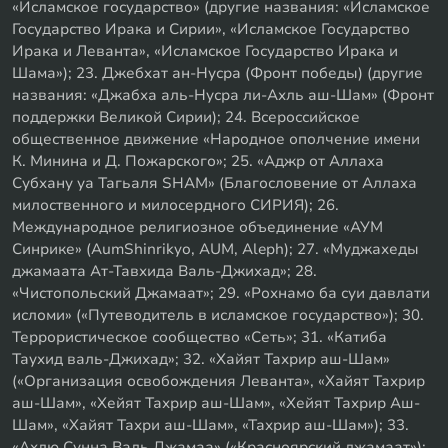
«Исламское государство» (другие названия: «Исламское
Государство Ирака и Сирии», «Исламское Государство
Ирака и Леванта», «Исламское Государство Ирака и
Шама»); 23. Джебхат ан-Нусра (Фронт победы) (другие
названия: «Джабха аль-Нусра ли-Ахль аш-Шам» (Фронт
поддержки Великой Сирии); 24. Всероссийское
общественное движение «Народное ополчение имени
К. Минина и Д. Пожарского»; 25. «Аджр от Аллаха
Субхану уа Тагьаля SHAM» (Благословение от Аллаха
милоственного и милосердного СИРИЯ); 26.
Международное религиозное объединение «АУМ
Синрике» (AumShinrikyo, AUM, Aleph); 27. «Муджахеды
джамаата Ат-Тавхида Валь-Джихад»; 28.
«Чистопольский Джамаат»; 29. «Рохнамо ба суи давлати
исломи» («Путеводитель в исламское государство»); 30.
Террористическое сообщество «Сеть»; 31. «Катиба
Таухид валь-Джихад»; 32. «Хайят Тахрир аш-Шам»
(«Организация освобождения Леванта», «Хайят Тахрир
аш-Шам», «Хейят Тахрир аш-Шам», «Хейят Тахрир Аш-
Шам», «Хайят Тахри аш-Шам», «Тахрир аш-Шам»); 33.
«Ахлю Сунна Валь Джамаа» («Красноярский джамаат»);