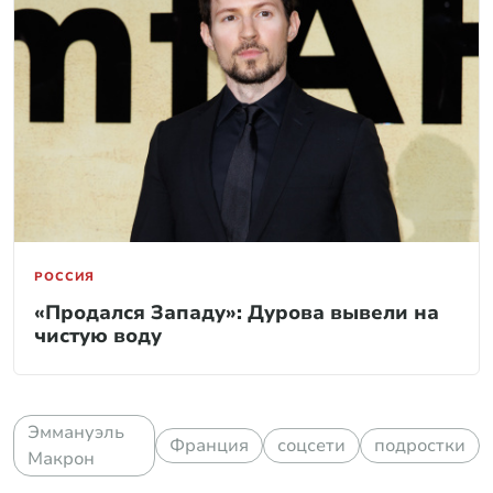
РОССИЯ
«Продался Западу»: Дурова вывели на
чистую воду
Эммануэль
Франция
соцсети
подростки
Макрон