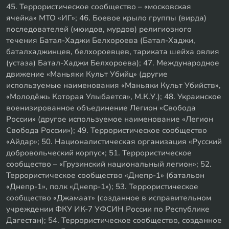
45. Террористическое сообщество – «московская
ячейка» МТО «ИГ»; 46. Боевое крыло группы (вирда)
последователей (мюидов, мурдов) религиозного
течения Батал-Хаджи Белхороева (Батал-Хаджи,
баталхаджинцев, белхороевцев, тариката шейха овлия
(устаза) Батал-Хаджи Белхороева); 47. Международное
движение «Маньяки Культ Убийц» (другие
используемые наименования «Маньяки Культ Убийств»,
«Молодёжь Которая Улыбается», М.К.У.); 48. Украинское
военизированное объединение Легион «Свобода
России» (другое используемое наименование «Легион
Свобода России»); 49. Террористическое сообщество
«Айдар»; 50. Националистическая организация «Русский
добровольческий корпус»; 51. Террористическое
сообщество – «Грузинский национальный легион»; 52.
Террористическое сообщество «Днепр-1» (батальон
«Днепр-1», полк «Днепр-1»); 53. Террористическое
сообщество «Джамаат» (созданное в исправительном
учреждении ФКУ ИК-7 УФСИН России по Республике
Дагестан); 54. Террористическое сообщество, созданное