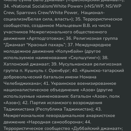
34. «National Socialism/White Power» («NS/WP, NS/WP
Crew, Sparrows Crew/White Power, Национал-
социализм/Белая сила, власть»); 35. Террористическое
сообщество, созданное Мальцевым В.В. из числа
участников Межрегионального общественного
движения «Артподготовка»; 36. Религиозная группа
“Джамаат “Красный пахарь”; 37. Международное
молодежное движение «Колумбайн» (другое
используемое наименование «Скулшутинг»); 38.
Хатлонский джамаат; 39. Мусульманская религиозная
группа п. Кушкуль г. Оренбург; 40. «Крымско-татарский
добровольческий батальон имени Номана
Челебиджихана»; 41. Украинское военизированное
националистическое объединение «Азов» (другие
используемые наименования: батальон «Азов», полк
«Азов»); 42. Партия исламского возрождения
Таджикистана (Республика Таджикистан); 43.
Межрегиональное леворадикальное анархистское
движение «Народная самооборона»; 44.
Террористическое сообщество «Дуббайский джамаат»;