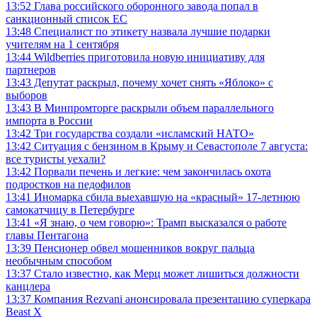
13:52
Глава российского оборонного завода попал в
санкционный список ЕС
13:48
Специалист по этикету назвала лучшие подарки
учителям на 1 сентября
13:44
Wildberries приготовила новую инициативу для
партнеров
13:43
Депутат раскрыл, почему хочет снять «Яблоко» с
выборов
13:43
В Минпромторге раскрыли объем параллельного
импорта в России
13:42
Три государства создали «исламский НАТО»
13:42
Ситуация с бензином в Крыму и Севастополе 7 августа:
все туристы уехали?
13:42
Порвали печень и легкие: чем закончилась охота
подростков на педофилов
13:41
Иномарка сбила выехавшую на «красный» 17-летнюю
самокатчицу в Петербурге
13:41
«Я знаю, о чем говорю»: Трамп высказался о работе
главы Пентагона
13:39
Пенсионер обвел мошенников вокруг пальца
необычным способом
13:37
Стало известно, как Мерц может лишиться должности
канцлера
13:37
Компания Rezvani анонсировала презентацию суперкара
Beast X