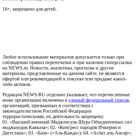
18+, запрещено для детей.
На информационном ресурсе NEWS.RU применяются
рекомендательные технологии (информационные технологии
предоставления информации на основе сбора, систематизации
и анализа сведений, относящихся к предпочтениям
пользователей сети "Интернет", находящихся на территории
Российской Федерации)
Любое использование материалов допускается только при
соблюдении правил перепечатки и при наличии гиперссылки
на NEWS.ru. Новости, аналитика, прогнозы и другие
материалы, представленные на данном сайте, не являются
офертой или рекомендацией к покупке или продаже каких-
либо активов.
Редакция NEWS.RU отдельно указывает, что перечисленные
ниже организации включены в
единый федеральный список
организаций, признанных в соответствии с
законодательством Российской Федерации
террористическими, их деятельность запрещена:
01. «Высший военный Маджлисуль Шура Объединенных сил
моджахедов Кавказа»; 02. «Конгресс народов Ичкерии и
Дагестана»; 03. «База» («Аль-Каида»); 04. «Асбат аль-Ансар»;