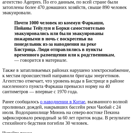
агентство Agerpres. По его данным, по всей стране были
затоплены более 470 домашних хозяйств, свыше 890 человек
эвакуировали.
Почти 1000 человек из коммун Фаркаши,
Пойаны Тейулуи и Борки самостоятельно
эвакуировались или были эвакуированы
пожарными в ночь с воскресенья на
понедельник из-за наводнения на реке
Бистрица. Люди отправлялись в пункты
временного размещения или к родственникам
,
— говорится в материале.
Также в затапливаемых районах нарушено электроснабжение,
к местам происшествий направили бригады энергетиков.
Агентство отмечает, что уровень воды в Бистрице в районе
населенного пункта Фаркаша превысил норму на 40
сантиметров — впервые с 1970 года.
Ранее сообщалось
о наводнении в Китае
, вызванного волной
проливных дождей, накрывших бассейн реки Чаобай с 24
июля. Водохранилище Миюнь на северо-востоке Пекина
зафиксировало рекордный за 60 лет приток воды. В результате
стихийного бедствия погибли 30 человек.