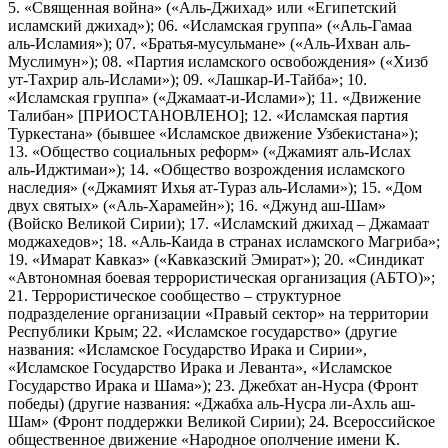
5. «Священная война» («Аль-Джихад» или «Египетский
исламский джихад»); 06. «Исламская группа» («Аль-Гамаа
аль-Исламия»); 07. «Братья-мусульмане» («Аль-Ихван аль-
Муслимун»); 08. «Партия исламского освобождения» («Хизб
ут-Тахрир аль-Ислами»); 09. «Лашкар-И-Тайба»; 10.
«Исламская группа» («Джамаат-и-Ислами»); 11. «Движение
Талибан» [ПРИОСТАНОВЛЕНО]; 12. «Исламская партия
Туркестана» (бывшее «Исламское движение Узбекистана»);
13. «Общество социальных реформ» («Джамият аль-Ислах
аль-Иджтимаи»); 14. «Общество возрождения исламского
наследия» («Джамият Ихья ат-Тураз аль-Ислами»); 15. «Дом
двух святых» («Аль-Харамейн»); 16. «Джунд аш-Шам»
(Войско Великой Сирии); 17. «Исламский джихад – Джамаат
моджахедов»; 18. «Аль-Каида в странах исламского Магриба»;
19. «Имарат Кавказ» («Кавказский Эмират»); 20. «Синдикат
«Автономная боевая террористическая организация (АБТО)»;
21. Террористическое сообщество – структурное
подразделение организации «Правый сектор» на территории
Республики Крым; 22. «Исламское государство» (другие
названия: «Исламское Государство Ирака и Сирии»,
«Исламское Государство Ирака и Леванта», «Исламское
Государство Ирака и Шама»); 23. Джебхат ан-Нусра (Фронт
победы) (другие названия: «Джабха аль-Нусра ли-Ахль аш-
Шам» (Фронт поддержки Великой Сирии); 24. Всероссийское
общественное движение «Народное ополчение имени К.