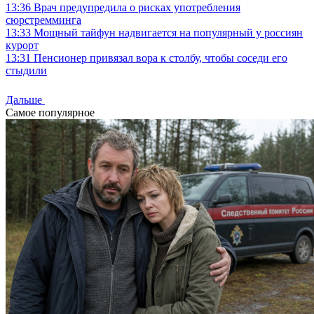
13:36
Врач предупредила о рисках употребления
сюрстремминга
13:33
Мощный тайфун надвигается на популярный у россиян
курорт
13:31
Пенсионер привязал вора к столбу, чтобы соседи его
стыдили
Дальше
Самое популярное