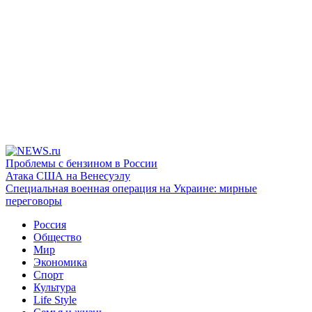
Проблемы с бензином в России
Атака США на Венесуэлу
Специальная военная операция на Украине: мирные
переговоры
Россия
Общество
Мир
Экономика
Спорт
Культура
Life Style