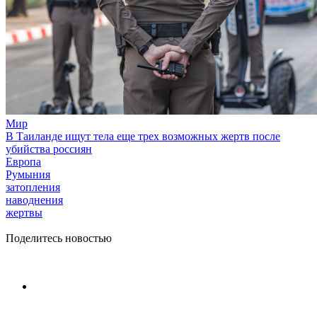
Мир
В Таиланде ищут тела еще трех возможных жертв после
убийства россиян
Европа
Румыния
затопления
наводнения
жертвы
Поделитесь новостью