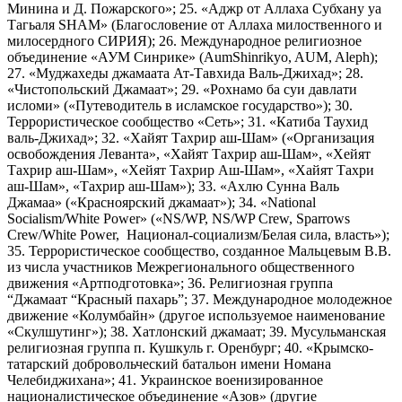
Минина и Д. Пожарского»; 25. «Аджр от Аллаха Субхану уа
Тагьаля SHAM» (Благословение от Аллаха милоственного и
милосердного СИРИЯ); 26. Международное религиозное
объединение «АУМ Синрике» (AumShinrikyo, AUM, Aleph);
27. «Муджахеды джамаата Ат-Тавхида Валь-Джихад»; 28.
«Чистопольский Джамаат»; 29. «Рохнамо ба суи давлати
исломи» («Путеводитель в исламское государство»); 30.
Террористическое сообщество «Сеть»; 31. «Катиба Таухид
валь-Джихад»; 32. «Хайят Тахрир аш-Шам» («Организация
освобождения Леванта», «Хайят Тахрир аш-Шам», «Хейят
Тахрир аш-Шам», «Хейят Тахрир Аш-Шам», «Хайят Тахри
аш-Шам», «Тахрир аш-Шам»); 33. «Ахлю Сунна Валь
Джамаа» («Красноярский джамаат»); 34. «National
Socialism/White Power» («NS/WP, NS/WP Crew, Sparrows
Crew/White Power, Национал-социализм/Белая сила, власть»);
35. Террористическое сообщество, созданное Мальцевым В.В.
из числа участников Межрегионального общественного
движения «Артподготовка»; 36. Религиозная группа
“Джамаат “Красный пахарь”; 37. Международное молодежное
движение «Колумбайн» (другое используемое наименование
«Скулшутинг»); 38. Хатлонский джамаат; 39. Мусульманская
религиозная группа п. Кушкуль г. Оренбург; 40. «Крымско-
татарский добровольческий батальон имени Номана
Челебиджихана»; 41. Украинское военизированное
националистическое объединение «Азов» (другие