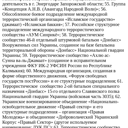
деятельность в г. Энергодаре Запорожской области; 55. Группа
«Концепция А.Н.В. (Авангард Народной Воли)»; 56.
Обособленное боевое подразделение международной
террористической организации «Исламское государство»
(джамаат) «Исламская баккия»; 57. Российское структурное
подразделение международного террористического
сообщества «АУМ Синрикё»; 58. Террористическое
сообщество 46-й отдельный штурмовой батальон «Донбасс»
Вооруженных сил Украины, созданное на базе батальона
территориальной обороны «Донбасс» Национальной гвардии
Украины; 59. Террористическое сообщество «Ахлю ас-
Сунна ва-ль-Джамаат» (созданное в исправительном
учреждении ФКУ ИК-2 УФСИН России по Республике
Калмыкия); 60. Международная организация, созданная в
форме общественного движения, «Форум свободных
государств постРоссии» и ее структурные подразделения; 61.
Террористическое сообщество 2-ой батальон специального
назначения «Донбасс» 15-го отдельного Славянского полка
Национальной гвардии Украины (войсковая часть 3035); 62.
Украинское военизированное объединение «Национально-
освободительное движение «Правый сектор» и его
структурные подразделения – организация «Правая
Молодежь» и объединение «Добровольческий Украинский
Корпус «Правый Сектор» (другое используемое
наименование: ДУК ПС); 63. Террористическое сообщество