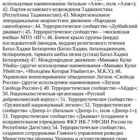
используемые наименования: батальон «Азов», полк «Азов»);
42. Партия исламского возрождения Таджикистана
(Республика Таджикистан); 43. Межрегиональное
леворадикальное анархистское движение «Народная
самооборона»; 44. Террористическое сообщество «Дуббайский
джамаат»; 45. Террористическое сообщество – «московская
ячейка» МТО «ИГ»; 46. Боевое крыло группы (вирда)
последователей (мюидов, мурдов) религиозного течения
Батал-Хаджи Белхороева (Батал-Хаджи, баталхаджинцев,
белхороевцев, тариката шейха овлия (устаза) Батал-Хаджи
Белхороева); 47. Международное движение «Маньяки Культ
Убийц» (другие используемые наименования «Маньяки Культ
Убийств», «Молодёжь Которая Улыбается», М.К.У.); 48.
Украинское военизированное объединение Легион «Свобода
России» (другое используемое наименование «Легион
Свобода России»); 49. Террористическое сообщество «Айдар»;
50. Националистическая организация «Русский
добровольческий корпус»; 51. Террористическое сообщество –
«Грузинский национальный легион»; 52. Террористическое
сообщество «Днепр-1» (батальон «Днепр-1», полк «Днепр-1»);
53. Террористическое сообщество «Джамаат» (созданное в
исправительном учреждении ФКУ ИК-7 УФСИН России по
Республике Дагестан); 54. Террористическое сообщество,
созданное сотрудниками Главного управления разведки
Министерства обороны Украины и осуществлявшее свою