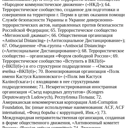
«Народное коммунистическое движение» («НКД»); 64.
Террористическое сообщество, созданное для подготовки и
совершения на территории г. Перми в целях оказания помощи
Службе безопасности Украины и Украине диверсионно-
террористических актов, направленных против безопасности
Российской Федерации; 65. Террористическое сообщество
«Мегионский джамаат»; 66. Общественная организация
«Antisocial Distancing» («Антисоциальное Дистанцирование»);
67. Объединение «Рок-группа «Antisocial Distancing»
(«Антисоциальное Дистанцирование»); 68. Террористическое
сообщество – организация «Форум свободной России»; 69.
Террористическое сообщество «Вступить в ВКП(б)»
(«ВКП(б)») и его структурное подразделение – «Омская
ячейка «ВКП(б)»; 70. Военизированная организация «Полк
имени Кастуся Калиновского» («Полк iмя Кастуся
Калiноўскага») с входящими в нее структурными
подразделениями; 71. Незарегистрированная иностранная
организация «Съезд народных депутатов» (Kongres
Deputowanych Ludowych), Республика Польша; 72.
Американская некоммерческая корпорация Anti-Corruption
Foundation, Inc (иные используемые наименования: ACF, ACF
international, «Фонд борьбы с коррупцией, Инк.»); 73.
Международная неправительственная организация, созданная
в форме общественного движения, «Антивоенный комитет
России» (Russian antiwar committee); 74. Движение