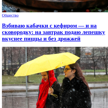
Общество
Взбиваю кабачки с кефиром — и на
сковородку: на завтрак подаю лепешку
вкуснее пиццы и без дрожжей