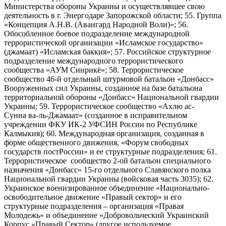
Министерства обороны Украины и осуществлявшее свою
деятельность в г. Энергодаре Запорожской области; 55. Группа
«Концепция А.Н.В. (Авангард Народной Воли)»; 56.
Обособленное боевое подразделение международной
террористической организации «Исламское государство»
(джамаат) «Исламская баккия»; 57. Российское структурное
подразделение международного террористического
сообщества «АУМ Синрикё»; 58. Террористическое
сообщество 46-й отдельный штурмовой батальон «Донбасс»
Вооруженных сил Украины, созданное на базе батальона
территориальной обороны «Донбасс» Национальной гвардии
Украины; 59. Террористическое сообщество «Ахлю ас-
Сунна ва-ль-Джамаат» (созданное в исправительном
учреждении ФКУ ИК-2 УФСИН России по Республике
Калмыкия); 60. Международная организация, созданная в
форме общественного движения, «Форум свободных
государств постРоссии» и ее структурные подразделения; 61.
Террористическое сообщество 2-ой батальон специального
назначения «Донбасс» 15-го отдельного Славянского полка
Национальной гвардии Украины (войсковая часть 3035); 62.
Украинское военизированное объединение «Национально-
освободительное движение «Правый сектор» и его
структурные подразделения – организация «Правая
Молодежь» и объединение «Добровольческий Украинский
Корпус «Правый Сектор» (другое используемое