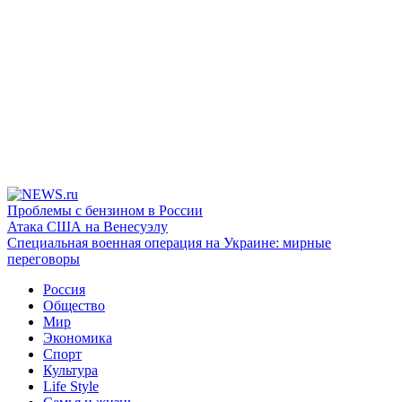
Проблемы с бензином в России
Атака США на Венесуэлу
Специальная военная операция на Украине: мирные
переговоры
Россия
Общество
Мир
Экономика
Спорт
Культура
Life Style