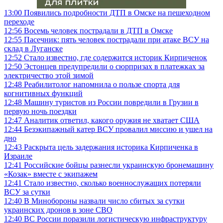
13:00
Появились подробности ДТП в Омске на пешеходном
переходе
12:56
Восемь человек пострадали в ДТП в Омске
12:55
Пасечник: пять человек пострадали при атаке ВСУ на
склад в Луганске
12:52
Стало известно, где содержится историк Кирпиченок
12:50
Эстонцев предупредили о сюрпризах в платежках за
электричество этой зимой
12:48
Реабилитолог напомнила о пользе спорта для
когнитивных функций
12:48
Машину туристов из России повредили в Грузии в
первую ночь поездки
12:47
Аналитик ответил, какого оружия не хватает США
12:44
Безэкипажный катер ВСУ провалил миссию и ушел на
дно
12:43
Раскрыта цель задержания историка Кирпиченка в
Израиле
12:41
Российские бойцы разнесли украинскую бронемашину
«Козак» вместе с экипажем
12:41
Стало известно, сколько военнослужащих потеряли
ВСУ за сутки
12:40
В Минобороны назвали число сбитых за сутки
украинских дронов в зоне СВО
12:40
ВС России поразили логистическую инфраструктуру