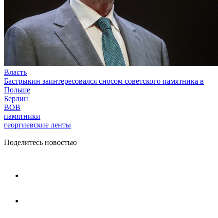
Власть
Бастрыкин заинтересовался сносом советского памятника в
Польше
Берлин
ВОВ
памятники
георгиевские ленты
Поделитесь новостью