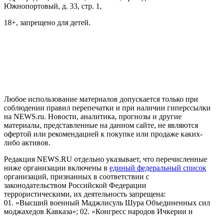
Южнопортовый, д. 33, стр. 1,
18+, запрещено для детей.
На информационном ресурсе NEWS.RU применяются
рекомендательные технологии (информационные технологии
предоставления информации на основе сбора, систематизации
и анализа сведений, относящихся к предпочтениям
пользователей сети "Интернет", находящихся на территории
Российской Федерации)
Любое использование материалов допускается только при
соблюдении правил перепечатки и при наличии гиперссылки
на NEWS.ru. Новости, аналитика, прогнозы и другие
материалы, представленные на данном сайте, не являются
офертой или рекомендацией к покупке или продаже каких-
либо активов.
Редакция NEWS.RU отдельно указывает, что перечисленные
ниже организации включены в
единый федеральный список
организаций, признанных в соответствии с
законодательством Российской Федерации
террористическими, их деятельность запрещена:
01. «Высший военный Маджлисуль Шура Объединенных сил
моджахедов Кавказа»; 02. «Конгресс народов Ичкерии и