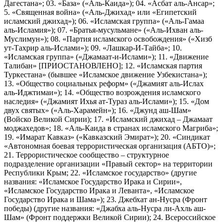
Дагестана»; 03. «База» («Аль-Каида»); 04. «Асбат аль-Ансар»;
5. «Священная война» («Аль-Джихад» или «Египетский
исламский джихад»); 06. «Исламская группа» («Аль-Гамаа
аль-Исламия»); 07. «Братья-мусульмане» («Аль-Ихван аль-
Муслимун»); 08. «Партия исламского освобождения» («Хизб
ут-Тахрир аль-Ислами»); 09. «Лашкар-И-Тайба»; 10.
«Исламская группа» («Джамаат-и-Ислами»); 11. «Движение
Талибан» [ПРИОСТАНОВЛЕНО]; 12. «Исламская партия
Туркестана» (бывшее «Исламское движение Узбекистана»);
13. «Общество социальных реформ» («Джамият аль-Ислах
аль-Иджтимаи»); 14. «Общество возрождения исламского
наследия» («Джамият Ихья ат-Тураз аль-Ислами»); 15. «Дом
двух святых» («Аль-Харамейн»); 16. «Джунд аш-Шам»
(Войско Великой Сирии); 17. «Исламский джихад – Джамаат
моджахедов»; 18. «Аль-Каида в странах исламского Магриба»;
19. «Имарат Кавказ» («Кавказский Эмират»); 20. «Синдикат
«Автономная боевая террористическая организация (АБТО)»;
21. Террористическое сообщество – структурное
подразделение организации «Правый сектор» на территории
Республики Крым; 22. «Исламское государство» (другие
названия: «Исламское Государство Ирака и Сирии»,
«Исламское Государство Ирака и Леванта», «Исламское
Государство Ирака и Шама»); 23. Джебхат ан-Нусра (Фронт
победы) (другие названия: «Джабха аль-Нусра ли-Ахль аш-
Шам» (Фронт поддержки Великой Сирии); 24. Всероссийское