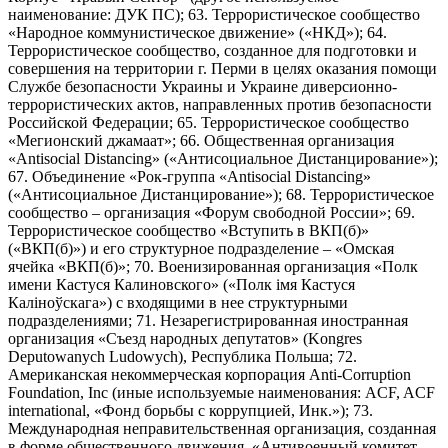
наименование: ДУК ПС); 63. Террористическое сообщество
«Народное коммунистическое движение» («НКД»); 64.
Террористическое сообщество, созданное для подготовки и
совершения на территории г. Перми в целях оказания помощи
Службе безопасности Украины и Украине диверсионно-
террористических актов, направленных против безопасности
Российской Федерации; 65. Террористическое сообщество
«Мегионский джамаат»; 66. Общественная организация
«Antisocial Distancing» («Антисоциальное Дистанцирование»);
67. Объединение «Рок-группа «Antisocial Distancing»
(«Антисоциальное Дистанцирование»); 68. Террористическое
сообщество – организация «Форум свободной России»; 69.
Террористическое сообщество «Вступить в ВКП(б)»
(«ВКП(б)») и его структурное подразделение – «Омская
ячейка «ВКП(б)»; 70. Военизированная организация «Полк
имени Кастуся Калиновского» («Полк iмя Кастуся
Калiноўскага») с входящими в нее структурными
подразделениями; 71. Незарегистрированная иностранная
организация «Съезд народных депутатов» (Kongres
Deputowanych Ludowych), Республика Польша; 72.
Американская некоммерческая корпорация Anti-Corruption
Foundation, Inc (иные используемые наименования: ACF, ACF
international, «Фонд борьбы с коррупцией, Инк.»); 73.
Международная неправительственная организация, созданная
в форме общественного движения, «Антивоенный комитет