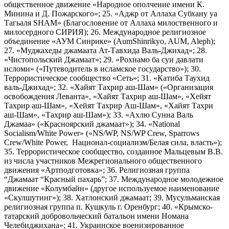
общественное движение «Народное ополчение имени К.
Минина и Д. Пожарского»; 25. «Аджр от Аллаха Субхану уа
Тагьаля SHAM» (Благословение от Аллаха милоственного и
милосердного СИРИЯ); 26. Международное религиозное
объединение «АУМ Синрике» (AumShinrikyo, AUM, Aleph);
27. «Муджахеды джамаата Ат-Тавхида Валь-Джихад»; 28.
«Чистопольский Джамаат»; 29. «Рохнамо ба суи давлати
исломи» («Путеводитель в исламское государство»); 30.
Террористическое сообщество «Сеть»; 31. «Катиба Таухид
валь-Джихад»; 32. «Хайят Тахрир аш-Шам» («Организация
освобождения Леванта», «Хайят Тахрир аш-Шам», «Хейят
Тахрир аш-Шам», «Хейят Тахрир Аш-Шам», «Хайят Тахри
аш-Шам», «Тахрир аш-Шам»); 33. «Ахлю Сунна Валь
Джамаа» («Красноярский джамаат»); 34. «National
Socialism/White Power» («NS/WP, NS/WP Crew, Sparrows
Crew/White Power, Национал-социализм/Белая сила, власть»);
35. Террористическое сообщество, созданное Мальцевым В.В.
из числа участников Межрегионального общественного
движения «Артподготовка»; 36. Религиозная группа
“Джамаат “Красный пахарь”; 37. Международное молодежное
движение «Колумбайн» (другое используемое наименование
«Скулшутинг»); 38. Хатлонский джамаат; 39. Мусульманская
религиозная группа п. Кушкуль г. Оренбург; 40. «Крымско-
татарский добровольческий батальон имени Номана
Челебиджихана»; 41. Украинское военизированное