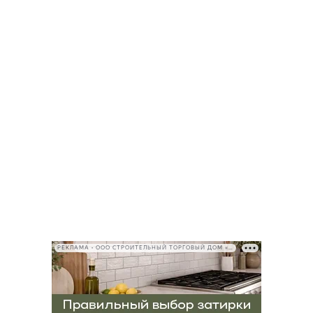
РЕКЛАМА • ООО СТРОИТЕЛЬНЫЙ ТОРГОВЫЙ ДОМ «ПЕТРОВИЧ», ИНН 7802348846