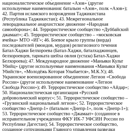
националистическое объединение «Азов» (другие
используемые наименования: батальон «Азов», полк «Азов»);
42. Партия исламского возрождения Таджикистана
(Республика Таджикистан); 43. Межрегиональное
леворадикальное анархистское движение «Народная
самооборона»; 44. Террористическое сообщество «Дуббайский
джамаат»; 45. Террористическое сообщество – «московская
ячейка» МТО «ИГ»; 46. Боевое крыло группы (вирда)
последователей (мюидов, мурдов) религиозного течения
Батал-Хаджи Белхороева (Батал-Хаджи, баталхаджинцев,
белхороевцев, тариката шейха овлия (устаза) Батал-Хаджи
Белхороева); 47. Международное движение «Маньяки Культ
Убийц» (другие используемые наименования «Маньяки Культ
Убийств», «Молодёжь Которая Улыбается», М.К.У.); 48.
Украинское военизированное объединение Легион «Свобода
России» (другое используемое наименование «Легион
Свобода России»); 49. Террористическое сообщество «Айдар»;
50. Националистическая организация «Русский
добровольческий корпус»; 51. Террористическое сообщество –
«Грузинский национальный легион»; 52. Террористическое
сообщество «Днепр-1» (батальон «Днепр-1», полк «Днепр-1»);
53. Террористическое сообщество «Джамаат» (созданное в
исправительном учреждении ФКУ ИК-7 УФСИН России по
Республике Дагестан); 54. Террористическое сообщество,
созданное сотрудниками Главного управления разведки