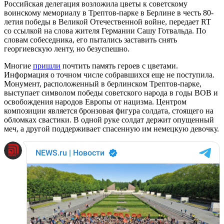
Российская делегация возложила цветы к советскому
воинскому мемориалу в Трептов-парке в Берлине в честь 80-
летия победы в Великой Отечественной войне, передает RT
со ссылкой на слова жителя Германии Сашу Готвальда. По
словам собеседника, его пытались заставить снять
георгиевскую ленту, но безуспешно.
Многие
пришли
почтить память героев с цветами.
Информация о точном числе собравшихся еще не поступила.
Монумент, расположенный в берлинском Трептов-парке,
выступает символом победы советского народа в годы ВОВ и
освобождения народов Европы от нацизма. Центром
композиции является бронзовая фигура солдата, стоящего на
обломках свастики. В одной руке солдат держит опущенный
меч, а другой поддерживает спасенную им немецкую девочку.