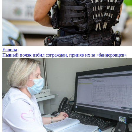
Европа
Пьяный поляк избил сограждан, приняв их за «бандеровцев»