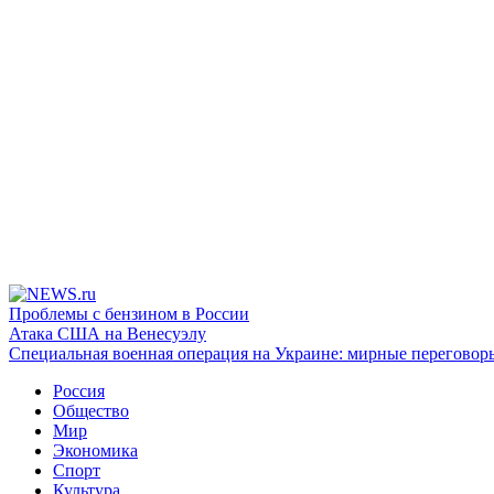
Проблемы с бензином в России
Атака США на Венесуэлу
Специальная военная операция на Украине: мирные переговор
Россия
Общество
Мир
Экономика
Спорт
Культура