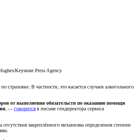
ughes/Keystone Press Agency
о страховке. В частности, это касается случаев алкогольного
оров от выполнения обязательств по оказанию помощи
ния
, —
говорится
в письме гендиректора сервиса
за отсутствия закреплённого механизма определения степени
ями.