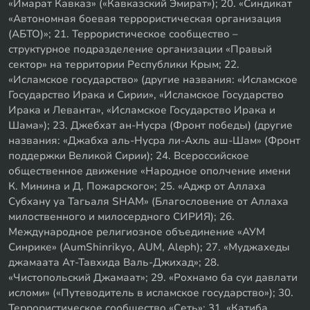
«Имарат Кавказ» («Кавказский Эмират»); 20. «Синдикат
«Автономная боевая террористическая организация
(АБТО)»; 21. Террористическое сообщество –
структурное подразделение организации «Правый
сектор» на территории Республики Крым; 22.
«Исламское государство» (другие названия: «Исламское
Государство Ирака и Сирии», «Исламское Государство
Ирака и Леванта», «Исламское Государство Ирака и
Шама»); 23. Джебхат ан-Нусра (Фронт победы) (другие
названия: «Джабха аль-Нусра ли-Ахль аш-Шам» (Фронт
поддержки Великой Сирии); 24. Всероссийское
общественное движение «Народное ополчение имени
К. Минина и Д. Пожарского»; 25. «Аджр от Аллаха
Субхану уа Тагьаля SHAM» (Благословение от Аллаха
милоственного и милосердного СИРИЯ); 26.
Международное религиозное объединение «АУМ
Синрике» (AumShinrikyo, AUM, Aleph); 27. «Муджахеды
джамаата Ат-Тавхида Валь-Джихад»; 28.
«Чистопольский Джамаат»; 29. «Рохнамо ба суи давлати
исломи» («Путеводитель в исламское государство»); 30.
Террористическое сообщество «Сеть»; 31. «Катиба