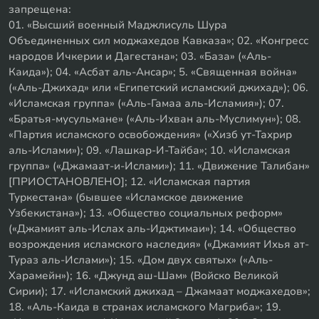
запрещена:
01. «Высший военный Маджлисуль Шура
Объединенных сил моджахедов Кавказа»; 02. «Конгресс
народов Ичкерии и Дагестана»; 03. «База» («Аль-
Каида»); 04. «Асбат аль-Ансар»; 5. «Священная война»
(«Аль-Джихад» или «Египетский исламский джихад»); 06.
«Исламская группа» («Аль-Гамаа аль-Исламия»); 07.
«Братья-мусульмане» («Аль-Ихван аль-Муслимун»); 08.
«Партия исламского освобождения» («Хизб ут-Тахрир
аль-Ислами»); 09. «Лашкар-И-Тайба»; 10. «Исламская
группа» («Джамаат-и-Ислами»); 11. «Движение Талибан»
[ПРИОСТАНОВЛЕНО]; 12. «Исламская партия
Туркестана» (бывшее «Исламское движение
Узбекистана»); 13. «Общество социальных реформ»
(«Джамият аль-Ислах аль-Иджтимаи»); 14. «Общество
возрождения исламского наследия» («Джамият Ихья ат-
Тураз аль-Ислами»); 15. «Дом двух святых» («Аль-
Харамейн»); 16. «Джунд аш-Шам» (Войско Великой
Сирии); 17. «Исламский джихад – Джамаат моджахедов»;
18. «Аль-Каида в странах исламского Магриба»; 19.