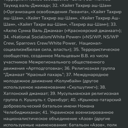
Таухид валь-Джихад»; 32. «Хайят Тахрир аш-Шам»
(«Организация освобождения Леванта», «Хайят Тахрир
аш-Шам», «Хейят Тахрир аш-Шам», «Хейят Тахрир Аш-
Шам», «Хайят Тахри аш-Шам», «Тахрир аш-Шам»); 33.
«Ахлю Сунна Валь Джамаа» («Красноярский джамаат»);
34. «National Socialism/White Power» («NS/WP, NS/WP
Crew, Sparrows Crew/White Power, Национал-
социализм/Белая сила, власть»); 35. Террористическое
сообщество, созданное Мальцевым В.В. из числа
участников Межрегионального общественного
движения «Артподготовка»; 36. Религиозная группа
“Джамаат “Красный пахарь”; 37. Международное
молодежное движение «Колумбайн» (другое
используемое наименование «Скулшутинг»); 38.
Хатлонский джамаат; 39. Мусульманская религиозная
группа п. Кушкуль г. Оренбург; 40. «Крымско-татарский
добровольческий батальон имени Номана
Челебиджихана»; 41. Украинское военизированное
националистическое объединение «Азов» (другие
используемые наименования: батальон «Азов», полк