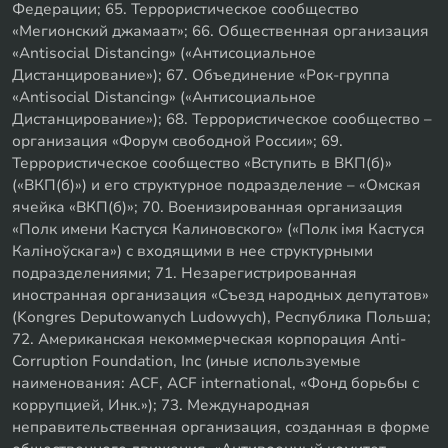
Федерации; 65. Террористическое сообщество
«Мегионский джамаат»; 66. Общественная организация
«Antisocial Distancing» («Антисоциальное
Дистанцирование»); 67. Объединение «Рок-группа
«Antisocial Distancing» («Антисоциальное
Дистанцирование»); 68. Террористическое сообщество –
организация «Форум свободной России»; 69.
Террористическое сообщество «Вступить в ВКП(б)»
(«ВКП(б)») и его структурное подразделение – «Омская
ячейка «ВКП(б)»; 70. Военизированная организация
«Полк имени Кастуся Калиновского» («Полк iмя Кастуся
Калiноўскага») с входящими в нее структурными
подразделениями; 71. Незарегистрированная
иностранная организация «Съезд народных депутатов»
(Kongres Deputowanych Ludowych), Республика Польша;
72. Американская некоммерческая корпорация Anti-
Corruption Foundation, Inc (иные используемые
наименования: ACF, ACF international, «Фонд борьбы с
коррупцией, Инк.»); 73. Международная
неправительственная организация, созданная в форме