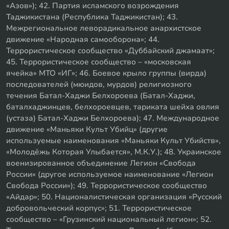
«Азов»); 42. Партия исламского возрождения
Таджикистана (Республика Таджикистан); 43.
Межрегиональное леворадикальное анархистское
движение «Народная самооборона»; 44.
Террористическое сообщество «Дуббайский джамаат»;
45. Террористическое сообщество – «московская
ячейка» МТО «ИГ»; 46. Боевое крыло группы (вирда)
последователей (мюидов, мурдов) религиозного
течения Батал-Хаджи Белхороева (Батал-Хаджи,
баталхаджинцев, белхороевцев, тариката шейха овлия
(устаза) Батал-Хаджи Белхороева); 47. Международное
движение «Маньяки Культ Убийц» (другие
используемые наименования «Маньяки Культ Убийств»,
«Молодёжь Которая Улыбается», М.К.У.); 48. Украинское
военизированное объединение Легион «Свобода
России» (другое используемое наименование «Легион
Свобода России»); 49. Террористическое сообщество
«Айдар»; 50. Националистическая организация «Русский
добровольческий корпус»; 51. Террористическое
сообщество – «Грузинский национальный легион»; 52.