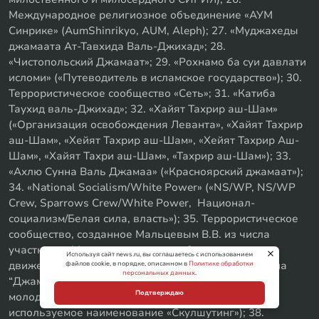
Международное религиозное объединение «АУМ
Синрике» (AumShinrikyo, AUM, Aleph); 27. «Муджахеды
джамаата Ат-Тавхида Валь-Джихад»; 28.
«Чистопольский Джамаат»; 29. «Рохнамо ба суи давлати
исломи» («Путеводитель в исламское государство»); 30.
Террористическое сообщество «Сеть»; 31. «Катиба
Таухид валь-Джихад»; 32. «Хайят Тахрир аш-Шам»
(«Организация освобождения Леванта», «Хайят Тахрир
аш-Шам», «Хейят Тахрир аш-Шам», «Хейят Тахрир Аш-
Шам», «Хайят Тахри аш-Шам», «Тахрир аш-Шам»); 33.
«Ахлю Сунна Валь Джамаа» («Красноярский джамаат»);
34. «National Socialism/White Power» («NS/WP, NS/WP
Crew, Sparrows Crew/White Power, Национал-
социализм/Белая сила, власть»); 35. Террористическое
сообщество, созданное Мальцевым В.В. из числа
участников Межрегионального общественного
Используя сайт news.ru, вы соглашаетесь с использованием
движения «Артподготовка»; 36. Религиозная группа
файлов cookie, в порядке, описанном в
Политике обработки
персональных данных
.
“Джамаат “Красный пахарь”; 37. Международное
Подтверждаю
молодежное движение «Колумбайн» (другое
используемое наименование «Скулшутинг»); 38.