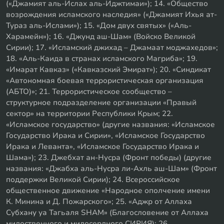
(«Джамият аль-Ислах аль-Иджтимаи»); 14. «Общество
возрождения исламского наследия» («Джамият Ихья ат-
Тураз аль-Ислами»); 15. «Дом двух святых» («Аль-
Харамейн»); 16. «Джунд аш-Шам» (Войско Великой
Сирии); 17. «Исламский джихад – Джамаат моджахедов»;
18. «Аль-Каида в странах исламского Магриба»; 19.
«Имарат Кавказ» («Кавказский Эмират»); 20. «Синдикат
«Автономная боевая террористическая организация
(АБТО)»; 21. Террористическое сообщество –
структурное подразделение организации «Правый
сектор» на территории Республики Крым; 22.
«Исламское государство» (другие названия: «Исламское
Государство Ирака и Сирии», «Исламское Государство
Ирака и Леванта», «Исламское Государство Ирака и
Шама»); 23. Джебхат ан-Нусра (Фронт победы) (другие
названия: «Джабха аль-Нусра ли-Ахль аш-Шам» (Фронт
поддержки Великой Сирии); 24. Всероссийское
общественное движение «Народное ополчение имени
К. Минина и Д. Пожарского»; 25. «Аджр от Аллаха
Субхану уа Тагьаля SHAM» (Благословение от Аллаха
милоственного и милосердного СИРИЯ); 26.