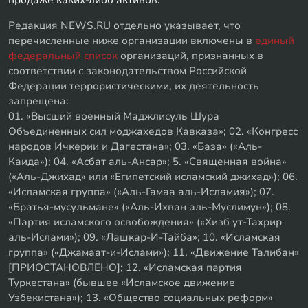
Редакция NEWS.RU отдельно указывает, что
перечисленные ниже организации включены в
единый
федеральный список
организаций, признанных в
соответствии с законодательством Российской
Федерации террористическими, их деятельность
запрещена:
01. «Высший военный Маджлисуль Шура
Объединенных сил моджахедов Кавказа»; 02. «Конгресс
народов Ичкерии и Дагестана»; 03. «База» («Аль-
Каида»); 04. «Асбат аль-Ансар»; 5. «Священная война»
(«Аль-Джихад» или «Египетский исламский джихад»); 06.
«Исламская группа» («Аль-Гамаа аль-Исламия»); 07.
«Братья-мусульмане» («Аль-Ихван аль-Муслимун»); 08.
«Партия исламского освобождения» («Хизб ут-Тахрир
аль-Ислами»); 09. «Лашкар-И-Тайба»; 10. «Исламская
группа» («Джамаат-и-Ислами»); 11. «Движение Талибан»
[ПРИОСТАНОВЛЕНО]; 12. «Исламская партия
Туркестана» (бывшее «Исламское движение
Узбекистана»); 13. «Общество социальных реформ»