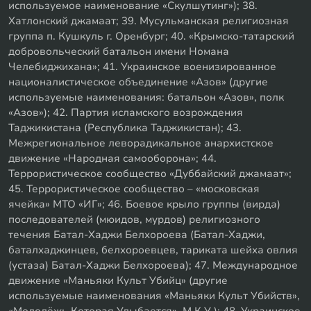
используемое наименование «Скулшутинг»); 38.
Хатлонский джамаат; 39. Мусульманская религиозная
группа п. Кушкуль г. Оренбург; 40. «Крымско-татарский
добровольческий батальон имени Номана
Челебиджихана»; 41. Украинское военизированное
националистическое объединение «Азов» (другие
используемые наименования: батальон «Азов», полк
«Азов»); 42. Партия исламского возрождения
Таджикистана (Республика Таджикистан); 43.
Межрегиональное леворадикальное анархистское
движение «Народная самооборона»; 44.
Террористическое сообщество «Дуббайский джамаат»;
45. Террористическое сообщество – «московская
ячейка» МТО «ИГ»; 46. Боевое крыло группы (вирда)
последователей (мюидов, мурдов) религиозного
течения Батал-Хаджи Белхороева (Батал-Хаджи,
баталхаджинцев, белхороевцев, тариката шейха овлия
(устаза) Батал-Хаджи Белхороева); 47. Международное
движение «Маньяки Культ Убийц» (другие
используемые наименования «Маньяки Культ Убийств»,