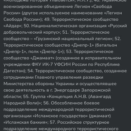
«Молодёжь Которая Улыбается», М.К.У.); 48. Украинское
военизированное объединение Легион «Свобода
России» (другое используемое наименование «Легион
Свобода России»); 49. Террористическое сообщество
«Айдар»; 50. Националистическая организация «Русский
добровольческий корпус»; 51. Террористическое
сообщество – «Грузинский национальный легион»; 52.
Террористическое сообщество «Днепр-1» (батальон
«Днепр-1», полк «Днепр-1»); 53. Террористическое
сообщество «Джамаат» (созданное в исправительном
учреждении ФКУ ИК-7 УФСИН России по Республике
Дагестан); 54. Террористическое сообщество, созданное
сотрудниками Главного управления разведки
Министерства обороны Украины и осуществлявшее
свою деятельность в г. Энергодаре Запорожской
области; 55. Группа «Концепция А.Н.В. (Авангард
Народной Воли)»; 56. Обособленное боевое
подразделение международной террористической
организации «Исламское государство» (джамаат)
«Исламская баккия»; 57. Российское структурное
подразделение международного террористического