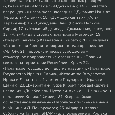
Узбекистана»); 13. «Общество социальных реформ»
(«Джамият аль-Ислах аль-Иджтимаи»); 14. «Общество
возрождения исламского наследия» («Джамият Ихья ат-
Тураз аль-Ислами»); 15. «Дом двух святых» («Аль-
Харамейн»); 16. «Джунд аш-Шам» (Войско Великой
Сирии); 17. «Исламский джихад – Джамаат моджахедов»;
18. «Аль-Каида в странах исламского Магриба»; 19.
«Имарат Кавказ» («Кавказский Эмират»); 20. «Синдикат
«Автономная боевая террористическая организация
(АБТО)»; 21. Террористическое сообщество –
структурное подразделение организации «Правый
сектор» на территории Республики Крым; 22.
«Исламское государство» (другие названия: «Исламское
Государство Ирака и Сирии», «Исламское Государство
Ирака и Леванта», «Исламское Государство Ирака и
Шама»); 23. Джебхат ан-Нусра (Фронт победы) (другие
названия: «Джабха аль-Нусра ли-Ахль аш-Шам» (Фронт
поддержки Великой Сирии); 24. Всероссийское
общественное движение «Народное ополчение имени
К. Минина и Д. Пожарского»; 25. «Аджр от Аллаха
Субхану уа Тагьаля SHAM» (Благословение от Аллаха