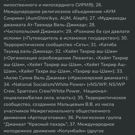
милоственного и милосердного СИРИЯ); 26.
Международное религиозное объединение «АУМ
Синрике» (AumShinrikyo, AUM, Aleph); 27. «Муджахеды
джамаата Ат-Тавхида Валь-Джихад»; 28.
«Чистопольский Джамаат»; 29. «Рохнамо ба суи давлати
исломи» («Путеводитель в исламское государство»); 30.
Террористическое сообщество «Сеть»; 31. «Катиба
Таухид валь-Джихад»; 32. «Хайят Тахрир аш-Шам»
(«Организация освобождения Леванта», «Хайят Тахрир
аш-Шам», «Хейят Тахрир аш-Шам», «Хейят Тахрир Аш-
Шам», «Хайят Тахри аш-Шам», «Тахрир аш-Шам»); 33.
«Ахлю Сунна Валь Джамаа» («Красноярский джамаат»);
34. «National Socialism/White Power» («NS/WP, NS/WP
Crew, Sparrows Crew/White Power, Национал-
социализм/Белая сила, власть»); 35. Террористическое
сообщество, созданное Мальцевым В.В. из числа
участников Межрегионального общественного
движения «Артподготовка»; 36. Религиозная группа
“Джамаат “Красный пахарь”; 37. Международное
молодежное движение «Колумбайн» (другое