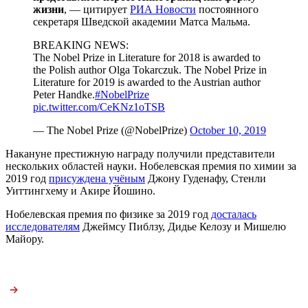
жизни
, — цитирует
РИА Новости
постоянного
секретаря Шведской академии Матса Мальма.
BREAKING NEWS:
The Nobel Prize in Literature for 2018 is awarded to
the Polish author Olga Tokarczuk. The Nobel Prize in
Literature for 2019 is awarded to the Austrian author
Peter Handke.
#NobelPrize
pic.twitter.com/CeKNz1oTSB
— The Nobel Prize (@NobelPrize)
October 10, 2019
Накануне престижную награду получили представители
нескольких областей науки. Нобелевская премия по химии за
2019 год
присуждена учёным
Джону Гуденафу, Стенли
Уиттингхему и Акире Йошино.
Нобелевская премия по физике за 2019 год
досталась
исследователям
Джеймсу Пиблзу, Дидье Келозу и Мишелю
Майору.