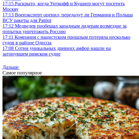
17:15
Раскрыто, когда Уиткофф и Кушнер могут посетить
Москву
17:13
Военэксперт оценил, передадут ли Германия и Польша
ВСУ ракеты для Patriot
17:12
Медведев пообещал западным лидерам возмездие за
попытки уничтожить Россию
17:11
Компания с нацистским прошлым потеряла несколько
судов в районе Одессы
17:08
Сотни уникальных древних амфор нашли на
затонувшем римском судне
Дальше
Самое популярное