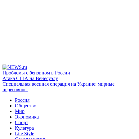
Проблемы с бензином в России
Атака США на Венесуэлу
Специальная военная операция на Украине: мирные
переговоры
Россия
Общество
Мир
Экономика
Спорт
Культура
Life Style