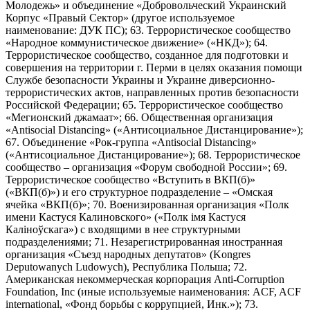
Молодежь» и объединение «Добровольческий Украинский
Корпус «Правый Сектор» (другое используемое
наименование: ДУК ПС); 63. Террористическое сообщество
«Народное коммунистическое движение» («НКД»); 64.
Террористическое сообщество, созданное для подготовки и
совершения на территории г. Перми в целях оказания помощи
Службе безопасности Украины и Украине диверсионно-
террористических актов, направленных против безопасности
Российской Федерации; 65. Террористическое сообщество
«Мегионский джамаат»; 66. Общественная организация
«Antisocial Distancing» («Антисоциальное Дистанцирование»);
67. Объединение «Рок-группа «Antisocial Distancing»
(«Антисоциальное Дистанцирование»); 68. Террористическое
сообщество – организация «Форум свободной России»; 69.
Террористическое сообщество «Вступить в ВКП(б)»
(«ВКП(б)») и его структурное подразделение – «Омская
ячейка «ВКП(б)»; 70. Военизированная организация «Полк
имени Кастуся Калиновского» («Полк iмя Кастуся
Калiноўскага») с входящими в нее структурными
подразделениями; 71. Незарегистрированная иностранная
организация «Съезд народных депутатов» (Kongres
Deputowanych Ludowych), Республика Польша; 72.
Американская некоммерческая корпорация Anti-Corruption
Foundation, Inc (иные используемые наименования: ACF, ACF
international, «Фонд борьбы с коррупцией, Инк.»); 73.