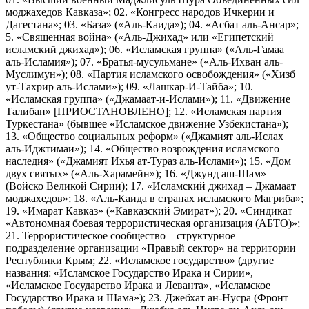
моджахедов Кавказа»; 02. «Конгресс народов Ичкерии и
Дагестана»; 03. «База» («Аль-Каида»); 04. «Асбат аль-Ансар»;
5. «Священная война» («Аль-Джихад» или «Египетский
исламский джихад»); 06. «Исламская группа» («Аль-Гамаа
аль-Исламия»); 07. «Братья-мусульмане» («Аль-Ихван аль-
Муслимун»); 08. «Партия исламского освобождения» («Хизб
ут-Тахрир аль-Ислами»); 09. «Лашкар-И-Тайба»; 10.
«Исламская группа» («Джамаат-и-Ислами»); 11. «Движение
Талибан» [ПРИОСТАНОВЛЕНО]; 12. «Исламская партия
Туркестана» (бывшее «Исламское движение Узбекистана»);
13. «Общество социальных реформ» («Джамият аль-Ислах
аль-Иджтимаи»); 14. «Общество возрождения исламского
наследия» («Джамият Ихья ат-Тураз аль-Ислами»); 15. «Дом
двух святых» («Аль-Харамейн»); 16. «Джунд аш-Шам»
(Войско Великой Сирии); 17. «Исламский джихад – Джамаат
моджахедов»; 18. «Аль-Каида в странах исламского Магриба»;
19. «Имарат Кавказ» («Кавказский Эмират»); 20. «Синдикат
«Автономная боевая террористическая организация (АБТО)»;
21. Террористическое сообщество – структурное
подразделение организации «Правый сектор» на территории
Республики Крым; 22. «Исламское государство» (другие
названия: «Исламское Государство Ирака и Сирии»,
«Исламское Государство Ирака и Леванта», «Исламское
Государство Ирака и Шама»); 23. Джебхат ан-Нусра (Фронт