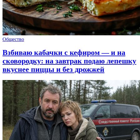
Общество
Взбиваю кабачки с кефиром — и на
сковородку: на завтрак подаю лепешку
вкуснее пиццы и без дрожжей