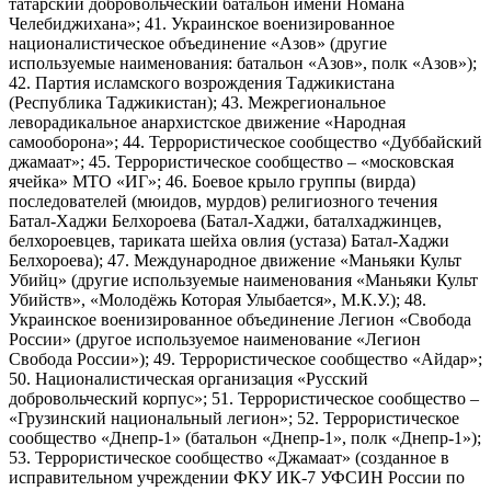
татарский добровольческий батальон имени Номана
Челебиджихана»; 41. Украинское военизированное
националистическое объединение «Азов» (другие
используемые наименования: батальон «Азов», полк «Азов»);
42. Партия исламского возрождения Таджикистана
(Республика Таджикистан); 43. Межрегиональное
леворадикальное анархистское движение «Народная
самооборона»; 44. Террористическое сообщество «Дуббайский
джамаат»; 45. Террористическое сообщество – «московская
ячейка» МТО «ИГ»; 46. Боевое крыло группы (вирда)
последователей (мюидов, мурдов) религиозного течения
Батал-Хаджи Белхороева (Батал-Хаджи, баталхаджинцев,
белхороевцев, тариката шейха овлия (устаза) Батал-Хаджи
Белхороева); 47. Международное движение «Маньяки Культ
Убийц» (другие используемые наименования «Маньяки Культ
Убийств», «Молодёжь Которая Улыбается», М.К.У.); 48.
Украинское военизированное объединение Легион «Свобода
России» (другое используемое наименование «Легион
Свобода России»); 49. Террористическое сообщество «Айдар»;
50. Националистическая организация «Русский
добровольческий корпус»; 51. Террористическое сообщество –
«Грузинский национальный легион»; 52. Террористическое
сообщество «Днепр-1» (батальон «Днепр-1», полк «Днепр-1»);
53. Террористическое сообщество «Джамаат» (созданное в
исправительном учреждении ФКУ ИК-7 УФСИН России по