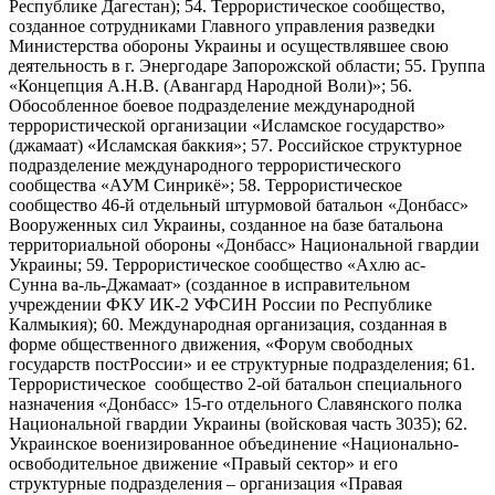
Республике Дагестан); 54. Террористическое сообщество,
созданное сотрудниками Главного управления разведки
Министерства обороны Украины и осуществлявшее свою
деятельность в г. Энергодаре Запорожской области; 55. Группа
«Концепция А.Н.В. (Авангард Народной Воли)»; 56.
Обособленное боевое подразделение международной
террористической организации «Исламское государство»
(джамаат) «Исламская баккия»; 57. Российское структурное
подразделение международного террористического
сообщества «АУМ Синрикё»; 58. Террористическое
сообщество 46-й отдельный штурмовой батальон «Донбасс»
Вооруженных сил Украины, созданное на базе батальона
территориальной обороны «Донбасс» Национальной гвардии
Украины; 59. Террористическое сообщество «Ахлю ас-
Сунна ва-ль-Джамаат» (созданное в исправительном
учреждении ФКУ ИК-2 УФСИН России по Республике
Калмыкия); 60. Международная организация, созданная в
форме общественного движения, «Форум свободных
государств постРоссии» и ее структурные подразделения; 61.
Террористическое сообщество 2-ой батальон специального
назначения «Донбасс» 15-го отдельного Славянского полка
Национальной гвардии Украины (войсковая часть 3035); 62.
Украинское военизированное объединение «Национально-
освободительное движение «Правый сектор» и его
структурные подразделения – организация «Правая