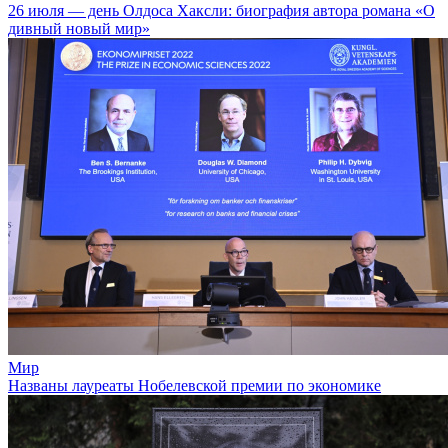
26 июля — день Олдоса Хаксли: биография автора романа «О
дивный новый мир»
Мир
Названы лауреаты Нобелевской премии по экономике