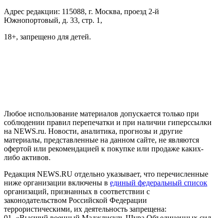
Адрес редакции: 115088, г. Москва, проезд 2-й
Южнопортовый, д. 33, стр. 1,
18+, запрещено для детей.
На информационном ресурсе NEWS.RU применяются
рекомендательные технологии (информационные технологии
предоставления информации на основе сбора, систематизации
и анализа сведений, относящихся к предпочтениям
пользователей сети "Интернет", находящихся на территории
Российской Федерации)
Любое использование материалов допускается только при
соблюдении правил перепечатки и при наличии гиперссылки
на NEWS.ru. Новости, аналитика, прогнозы и другие
материалы, представленные на данном сайте, не являются
офертой или рекомендацией к покупке или продаже каких-
либо активов.
Редакция NEWS.RU отдельно указывает, что перечисленные
ниже организации включены в
единый федеральный список
организаций, признанных в соответствии с
законодательством Российской Федерации
террористическими, их деятельность запрещена:
01. «Высший военный Маджлисуль Шура Объединенных сил