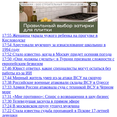
РЕКЛАМА • ООО СТРОИТЕЛЬНЫЙ ТОРГОВЫЙ ДОМ «ПЕТРОВИЧ», ИНН 7802348846
17:55
Женщина украла чужого ребенка на прогулке в
Кисловодске
17:54
Арестовали мужчину за изнасилование школьниц в
1994 году
17:52
Стало известно, когда в Москву придет осенняя погода
17:50
«Они должны сделать»: в Турции признали сложности с
европейским безвизом
17:46
Юрист ответил, какие специалисты могут остаться без
работы из-за ИИ
17:44
Мирный житель умер из-за атаки ВСУ на скорую
17:38
Российские военные атаковали склады ВСУ в Одессе
17:33
Армия России атаковала суда с техникой ВСУ в Черном
море
17:31
«Мне противно»: Спирс о возвращении в шоу-бизнес
17:30
Телеведущая заснула в прямом эфире
17:24
В московском пруду утонул мужчина
17:22
Стала известна судьба пропавшей в Пскове 17-летней
девушки