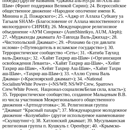
победы) (другие названия: «Джабха аль-Нусра ли-Ахль аш-
Шам» (Фронт поддержки Великой Сирии); 24. Всероссийское
общественное движение «Народное ополчение имени К.
Минина и Д. Пожарского»; 25. «Аджр от Аллаха Субхану уа
Тагьаля SHAM» (Благословение от Аллаха милоственного и
милосердного СИРИЯ); 26. Международное религиозное
объединение «АУМ Синрике» (AumShinrikyo, AUM, Aleph);
27. «Муджахеды джамаата Ат-Тавхида Валь-Джихад»; 28.
«Чистопольский Джамаат»; 29. «Рохнамо ба суи давлати
исломи» («Путеводитель в исламское государство»); 30.
Террористическое сообщество «Сеть»; 31. «Катиба Таухид
валь-Джихад»; 32. «Хайят Тахрир аш-Шам» («Организация
освобождения Леванта», «Хайят Тахрир аш-Шам», «Хейят
Тахрир аш-Шам», «Хейят Тахрир Аш-Шам», «Хайят Тахри
аш-Шам», «Тахрир аш-Шам»); 33. «Ахлю Сунна Валь
Джамаа» («Красноярский джамаат»); 34. «National
Socialism/White Power» («NS/WP, NS/WP Crew, Sparrows
Crew/White Power, Национал-социализм/Белая сила, власть»);
35. Террористическое сообщество, созданное Мальцевым В.В.
из числа участников Межрегионального общественного
движения «Артподготовка»; 36. Религиозная группа
“Джамаат “Красный пахарь”; 37. Международное молодежное
движение «Колумбайн» (другое используемое наименование
«Скулшутинг»); 38. Хатлонский джамаат; 39. Мусульманская
религиозная группа п. Кушкуль г. Оренбург; 40. «Крымско-