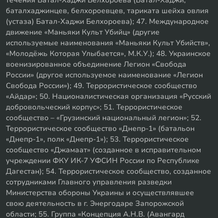
баталхаджинцев, белхороевцев, тариката шейха овлия
(устаза) Батал-Хаджи Белхороева); 47. Международное
движение «Маньяки Культ Убийц» (другие
используемые наименования «Маньяки Культ Убийств»,
«Молодёжь Которая Улыбается», М.К.У.); 48. Украинское
военизированное объединение Легион «Свобода
России» (другое используемое наименование «Легион
Свобода России»); 49. Террористическое сообщество
«Айдар»; 50. Националистическая организация «Русский
добровольческий корпус»; 51. Террористическое
сообщество – «Грузинский национальный легион»; 52.
Террористическое сообщество «Днепр-1» (батальон
«Днепр-1», полк «Днепр-1»); 53. Террористическое
сообщество «Джамаат» (созданное в исправительном
учреждении ФКУ ИК-7 УФСИН России по Республике
Дагестан); 54. Террористическое сообщество, созданное
сотрудниками Главного управления разведки
Министерства обороны Украины и осуществлявшее
свою деятельность в г. Энергодаре Запорожской
области; 55. Группа «Концепция А.Н.В. (Авангард