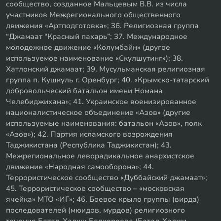
сообщество, созданное Мальцевым В.В. из числа
участников Межрегионального общественного
движения «Артподготовка»; 36. Религиозная группа
“Джамаат “Красный пахарь”; 37. Международное
молодежное движение «Колумбайн» (другое
используемое наименование «Скулшутинг»); 38.
Хатлонский джамаат; 39. Мусульманская религиозная
группа п. Кушкуль г. Оренбург; 40. «Крымско-татарский
добровольческий батальон имени Номана
Челебиджихана»; 41. Украинское военизированное
националистическое объединение «Азов» (другие
используемые наименования: батальон «Азов», полк
«Азов»); 42. Партия исламского возрождения
Таджикистана (Республика Таджикистан); 43.
Межрегиональное леворадикальное анархистское
движение «Народная самооборона»; 44.
Террористическое сообщество «Дуббайский джамаат»;
45. Террористическое сообщество – «московская
ячейка» МТО «ИГ»; 46. Боевое крыло группы (вирда)
последователей (мюидов, мурдов) религиозного
течения Батал-Хаджи Белхороева (Батал-Хаджи,