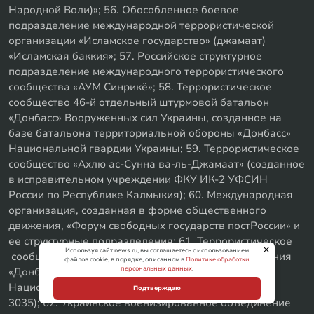
Народной Воли)»; 56. Обособленное боевое
подразделение международной террористической
организации «Исламское государство» (джамаат)
«Исламская баккия»; 57. Российское структурное
подразделение международного террористического
сообщества «АУМ Синрикё»; 58. Террористическое
сообщество 46-й отдельный штурмовой батальон
«Донбасс» Вооруженных сил Украины, созданное на
базе батальона территориальной обороны «Донбасс»
Национальной гвардии Украины; 59. Террористическое
сообщество «Ахлю ас-Сунна ва-ль-Джамаат» (созданное
в исправительном учреждении ФКУ ИК-2 УФСИН
России по Республике Калмыкия); 60. Международная
организация, созданная в форме общественного
движения, «Форум свободных государств постРоссии» и
ее структурные подразделения; 61. Террористическое
Используя сайт news.ru, вы соглашаетесь с использованием
сообщество 2-ой батальон специального назначения
файлов cookie, в порядке, описанном в
Политике обработки
персональных данных
.
«Донбасс» 15-го отдельного Славянского полка
Национальной гвардии Украины (войсковая часть
Подтверждаю
3035); 62. Украинское военизированное объединение