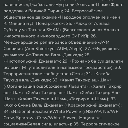
названия: «Джабха аль-Нусра ли-Ахль аш-Шам» (Фронт
поддержки Великой Сирии); 24. Всероссийское
общественное движение «Народное ополчение имени
К. Минина и Д. Пожарского»; 25. «Аджр от Аллаха
Субхану уа Тагьаля SHAM» (Благословение от Аллаха
милоственного и милосердного СИРИЯ); 26.
Международное религиозное объединение «АУМ
Синрике» (AumShinrikyo, AUM, Aleph); 27. «Муджахеды
джамаата Ат-Тавхида Валь-Джихад»; 28.
«Чистопольский Джамаат»; 29. «Рохнамо ба суи давлати
исломи» («Путеводитель в исламское государство»); 30.
Террористическое сообщество «Сеть»; 31. «Катиба
Таухид валь-Джихад»; 32. «Хайят Тахрир аш-Шам»
(«Организация освобождения Леванта», «Хайят Тахрир
аш-Шам», «Хейят Тахрир аш-Шам», «Хейят Тахрир Аш-
Шам», «Хайят Тахри аш-Шам», «Тахрир аш-Шам»); 33.
«Ахлю Сунна Валь Джамаа» («Красноярский джамаат»);
34. «National Socialism/White Power» («NS/WP, NS/WP
Crew, Sparrows Crew/White Power, Национал-
социализм/Белая сила, власть»); 35. Террористическое