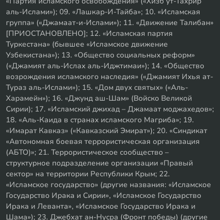
«Партия исламского освобождения» («Хизб ут-Тахрир
аль-Ислами»); 09. «Лашкар-И-Тайба»; 10. «Исламская
группа» («Джамаат-и-Ислами»); 11. «Движение Талибан»
[ПРИОСТАНОВЛЕНО]; 12. «Исламская партия
Туркестана» (бывшее «Исламское движение
Узбекистана»); 13. «Общество социальных реформ»
(«Джамият аль-Ислах аль-Иджтимаи»); 14. «Общество
возрождения исламского наследия» («Джамият Ихья ат-
Тураз аль-Ислами»); 15. «Дом двух святых» («Аль-
Харамейн»); 16. «Джунд аш-Шам» (Войско Великой
Сирии); 17. «Исламский джихад – Джамаат моджахедов»;
18. «Аль-Каида в странах исламского Магриба»; 19.
«Имарат Кавказ» («Кавказский Эмират»); 20. «Синдикат
«Автономная боевая террористическая организация
(АБТО)»; 21. Террористическое сообщество –
структурное подразделение организации «Правый
сектор» на территории Республики Крым; 22.
«Исламское государство» (другие названия: «Исламское
Государство Ирака и Сирии», «Исламское Государство
Ирака и Леванта», «Исламское Государство Ирака и
Шама»); 23. Джебхат ан-Нусра (Фронт победы) (другие