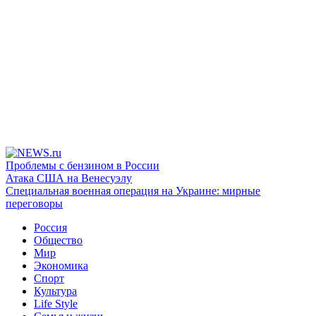
Проблемы с бензином в России
Атака США на Венесуэлу
Специальная военная операция на Украине: мирные
переговоры
Россия
Общество
Мир
Экономика
Спорт
Культура
Life Style