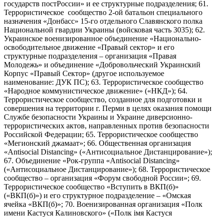
государств постРоссии» и ее структурные подразделения; 61.
Террористическое сообщество 2-ой батальон специального
назначения «Донбасс» 15-го отдельного Славянского полка
Национальной гвардии Украины (войсковая часть 3035); 62.
Украинское военизированное объединение «Национально-
освободительное движение «Правый сектор» и его
структурные подразделения – организация «Правая
Молодежь» и объединение «Добровольческий Украинский
Корпус «Правый Сектор» (другое используемое
наименование: ДУК ПС); 63. Террористическое сообщество
«Народное коммунистическое движение» («НКД»); 64.
Террористическое сообщество, созданное для подготовки и
совершения на территории г. Перми в целях оказания помощи
Службе безопасности Украины и Украине диверсионно-
террористических актов, направленных против безопасности
Российской Федерации; 65. Террористическое сообщество
«Мегионский джамаат»; 66. Общественная организация
«Antisocial Distancing» («Антисоциальное Дистанцирование»);
67. Объединение «Рок-группа «Antisocial Distancing»
(«Антисоциальное Дистанцирование»); 68. Террористическое
сообщество – организация «Форум свободной России»; 69.
Террористическое сообщество «Вступить в ВКП(б)»
(«ВКП(б)») и его структурное подразделение – «Омская
ячейка «ВКП(б)»; 70. Военизированная организация «Полк
имени Кастуся Калиновского» («Полк iмя Кастуся