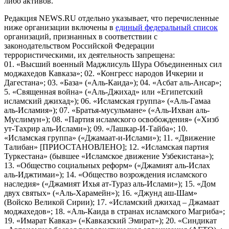
либо активов.
Редакция NEWS.RU отдельно указывает, что перечисленные
ниже организации включены в
единый федеральный список
организаций, признанных в соответствии с
законодательством Российской Федерации
террористическими, их деятельность запрещена:
01. «Высший военный Маджлисуль Шура Объединенных сил
моджахедов Кавказа»; 02. «Конгресс народов Ичкерии и
Дагестана»; 03. «База» («Аль-Каида»); 04. «Асбат аль-Ансар»;
5. «Священная война» («Аль-Джихад» или «Египетский
исламский джихад»); 06. «Исламская группа» («Аль-Гамаа
аль-Исламия»); 07. «Братья-мусульмане» («Аль-Ихван аль-
Муслимун»); 08. «Партия исламского освобождения» («Хизб
ут-Тахрир аль-Ислами»); 09. «Лашкар-И-Тайба»; 10.
«Исламская группа» («Джамаат-и-Ислами»); 11. «Движение
Талибан» [ПРИОСТАНОВЛЕНО]; 12. «Исламская партия
Туркестана» (бывшее «Исламское движение Узбекистана»);
13. «Общество социальных реформ» («Джамият аль-Ислах
аль-Иджтимаи»); 14. «Общество возрождения исламского
наследия» («Джамият Ихья ат-Тураз аль-Ислами»); 15. «Дом
двух святых» («Аль-Харамейн»); 16. «Джунд аш-Шам»
(Войско Великой Сирии); 17. «Исламский джихад – Джамаат
моджахедов»; 18. «Аль-Каида в странах исламского Магриба»;
19. «Имарат Кавказ» («Кавказский Эмират»); 20. «Синдикат