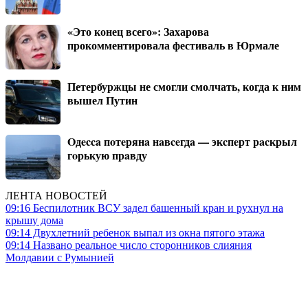
«Это конец всего»: Захарова
прокомментировала фестиваль в Юрмале
Петербуржцы не смогли смолчать, когда к ним
вышел Путин
Oдecca пoтeрянa нaвceгдa — экcпeрт рacкрыл
гoрькую прaвду
ЛЕНТА НОВОСТЕЙ
09:16
Беспилотник ВСУ задел башенный кран и рухнул на
крышу дома
09:14
Двухлетний ребенок выпал из окна пятого этажа
09:14
Названо реальное число сторонников слияния
Молдавии с Румынией