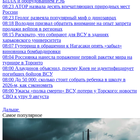
БПЛА и оборудованием РЭБ
08:23
АТОР назвала десять впечатляющих природных мест
России
08:23
Геолог развеяла популярный миф о динозаврах
08:18
Володин призвал обратить внимание на опыт запрета
продажи вейпов в регионах
08:15
Раскрыто, что собирают для ВСУ в зданиях
харьковского университета
08:07
Гутерриш в обращении к Нагасаки опять «забыл»
виновника бомбардировки
08:04
Россиянка нанесла поражение первой ракетке мира на
турнире в Торонто
08:00
Алаудинов объяснил, почему Киев не идентифицирует
погибших бойцов ВСУ
08:00
До 50 000: сколько стоит собрать ребенка в школу в
2026-м, как сэкономить
08:00
Ужасы «полка смерти» ВСУ, потери у Торского: новости
СВО к утру 9 августа
Дальше
Самое популярное