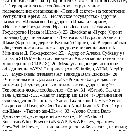
«Автономная боевая террористическая организация (АБТО)»;
21. Террористическое сообщество – структурное
подразделение организации «Правый сектор» на территории
Республики Крым; 22. «Исламское государство» (другие
названия: «Исламское Государство Ирака и Сирии»,
«Исламское Государство Ирака и Леванта», «Исламское
Государство Ирака и Шама»); 23. Джебхат ан-Нусра (Фронт
победы) (другие названия: «Джабха аль-Нусра ли-Ахль аш-
Шам» (Фронт поддержки Великой Сирии); 24. Всероссийское
общественное движение «Народное ополчение имени К.
Минина и Д. Пожарского»; 25. «Аджр от Аллаха Субхану уа
Тагьаля SHAM» (Благословение от Аллаха милоственного и
милосердного СИРИЯ); 26. Международное религиозное
объединение «АУМ Синрике» (AumShinrikyo, AUM, Aleph);
27. «Муджахеды джамаата Ат-Тавхида Валь-Джихад»; 28.
«Чистопольский Джамаат»; 29. «Рохнамо ба суи давлати
исломи» («Путеводитель в исламское государство»); 30.
Террористическое сообщество «Сеть»; 31. «Катиба Таухид
валь-Джихад»; 32. «Хайят Тахрир аш-Шам» («Организация
освобождения Леванта», «Хайят Тахрир аш-Шам», «Хейят
Тахрир аш-Шам», «Хейят Тахрир Аш-Шам», «Хайят Тахри
аш-Шам», «Тахрир аш-Шам»); 33. «Ахлю Сунна Валь
Джамаа» («Красноярский джамаат»); 34. «National
Socialism/White Power» («NS/WP, NS/WP Crew, Sparrows
Crew/White Power, Национал-социализм/Белая сила, власть»);