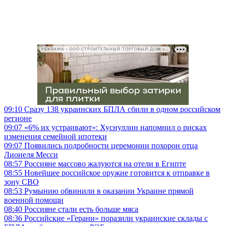
РЕКЛАМА • ООО СТРОИТЕЛЬНЫЙ ТОРГОВЫЙ ДОМ «ПЕТРОВИЧ», ИНН 7802348846
09:10
Сразу 138 украинских БПЛА сбили в одном российском
регионе
09:07
«6% их устраивают»: Хуснуллин напомнил о рисках
изменения семейной ипотеки
09:07
Появились подробности церемонии похорон отца
Лионеля Месси
08:57
Россияне массово жалуются на отели в Египте
08:55
Новейшее российское оружие готовится к отправке в
зону СВО
08:53
Румынию обвинили в оказании Украине прямой
военной помощи
08:40
Россияне стали есть больше мяса
08:36
Российские «Герани» поразили украинские склады с