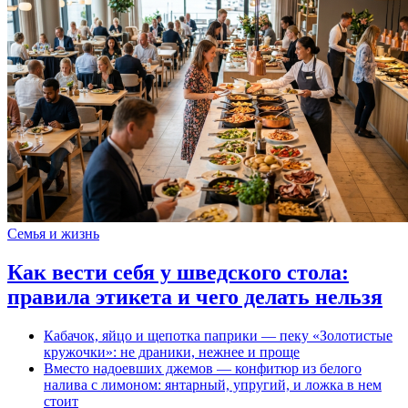
Семья и жизнь
Как вести себя у шведского стола:
правила этикета и чего делать нельзя
Кабачок, яйцо и щепотка паприки — пеку «Золотистые
кружочки»: не драники, нежнее и проще
Вместо надоевших джемов — конфитюр из белого
налива с лимоном: янтарный, упругий, и ложка в нем
стоит