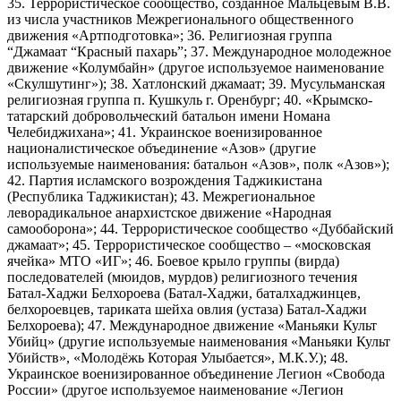
35. Террористическое сообщество, созданное Мальцевым В.В.
из числа участников Межрегионального общественного
движения «Артподготовка»; 36. Религиозная группа
“Джамаат “Красный пахарь”; 37. Международное молодежное
движение «Колумбайн» (другое используемое наименование
«Скулшутинг»); 38. Хатлонский джамаат; 39. Мусульманская
религиозная группа п. Кушкуль г. Оренбург; 40. «Крымско-
татарский добровольческий батальон имени Номана
Челебиджихана»; 41. Украинское военизированное
националистическое объединение «Азов» (другие
используемые наименования: батальон «Азов», полк «Азов»);
42. Партия исламского возрождения Таджикистана
(Республика Таджикистан); 43. Межрегиональное
леворадикальное анархистское движение «Народная
самооборона»; 44. Террористическое сообщество «Дуббайский
джамаат»; 45. Террористическое сообщество – «московская
ячейка» МТО «ИГ»; 46. Боевое крыло группы (вирда)
последователей (мюидов, мурдов) религиозного течения
Батал-Хаджи Белхороева (Батал-Хаджи, баталхаджинцев,
белхороевцев, тариката шейха овлия (устаза) Батал-Хаджи
Белхороева); 47. Международное движение «Маньяки Культ
Убийц» (другие используемые наименования «Маньяки Культ
Убийств», «Молодёжь Которая Улыбается», М.К.У.); 48.
Украинское военизированное объединение Легион «Свобода
России» (другое используемое наименование «Легион