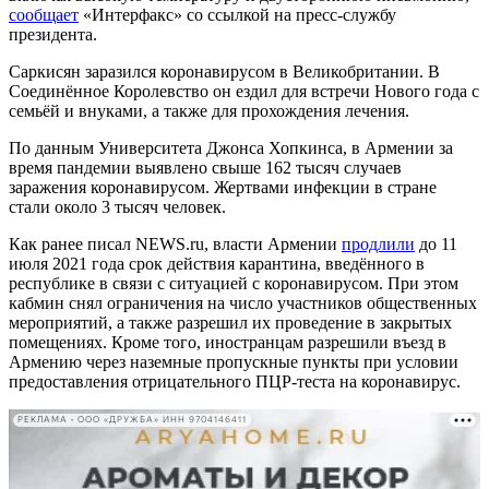
сообщает
«Интерфакс» со ссылкой на пресс-службу
президента.
Саркисян заразился коронавирусом в Великобритании. В
Соединённое Королевство он ездил для встречи Нового года с
семьёй и внуками, а также для прохождения лечения.
По данным Университета Джонса Хопкинса, в Армении за
время пандемии выявлено свыше 162 тысяч случаев
заражения коронавирусом. Жертвами инфекции в стране
стали около 3 тысяч человек.
Как ранее писал NEWS.ru, власти Армении
продлили
до 11
июля 2021 года срок действия карантина, введённого в
республике в связи с ситуацией с коронавирусом. При этом
кабмин снял ограничения на число участников общественных
мероприятий, а также разрешил их проведение в закрытых
помещениях. Кроме того, иностранцам разрешили въезд в
Армению через наземные пропускные пункты при условии
предоставления отрицательного ПЦР-теста на коронавирус.
РЕКЛАМА • ООО «ДРУЖБА» ИНН 9704146411