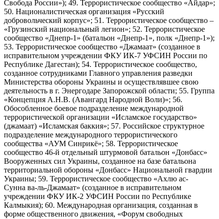
Свобода России»); 49. Террористическое сообщество «Айдар»;
50. Националистическая организация «Русский
добровольческий корпус»; 51. Террористическое сообщество –
«Грузинский национальный легион»; 52. Террористическое
сообщество «Днепр-1» (батальон «Днепр-1», полк «Днепр-1»);
53. Террористическое сообщество «Джамаат» (созданное в
исправительном учреждении ФКУ ИК-7 УФСИН России по
Республике Дагестан); 54. Террористическое сообщество,
созданное сотрудниками Главного управления разведки
Министерства обороны Украины и осуществлявшее свою
деятельность в г. Энергодаре Запорожской области; 55. Группа
«Концепция А.Н.В. (Авангард Народной Воли)»; 56.
Обособленное боевое подразделение международной
террористической организации «Исламское государство»
(джамаат) «Исламская баккия»; 57. Российское структурное
подразделение международного террористического
сообщества «АУМ Синрикё»; 58. Террористическое
сообщество 46-й отдельный штурмовой батальон «Донбасс»
Вооруженных сил Украины, созданное на базе батальона
территориальной обороны «Донбасс» Национальной гвардии
Украины; 59. Террористическое сообщество «Ахлю ас-
Сунна ва-ль-Джамаат» (созданное в исправительном
учреждении ФКУ ИК-2 УФСИН России по Республике
Калмыкия); 60. Международная организация, созданная в
форме общественного движения, «Форум свободных