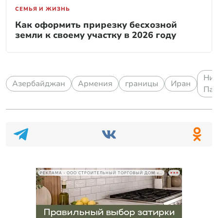
СЕМЬЯ И ЖИЗНЬ
Как оформить прирезку бесхозной
земли к своему участку в 2026 году
Ник
Азербайджан
Армения
границы
Иран
Па
РЕКЛАМА • ООО СТРОИТЕЛЬНЫЙ ТОРГОВЫЙ ДОМ «ПЕТРОВИЧ», ИНН 7802348846