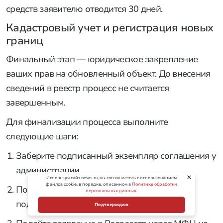
средств заявителю отводится 30 дней.
Кадастровый учет и регистрация новых
границ
Финальный этап — юридическое закрепление
ваших прав на обновленный объект. До внесения
сведений в реестр процесс не считается
завершенным.
Для финализации процесса выполните
следующие шаги:
Заберите подписанный экземпляр соглашения у
администрации.
Используя сайт news.ru, вы соглашаетесь с использованием
файлов cookie, в порядке, описанном в
Политике обработки
Подготовьте платежный документ,
персональных данных
.
подтверждающий выкуп.
Подтверждаю