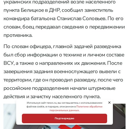
украинских подразделений возле населенного
пункта Белицкое в ДНР, сообщил заместитель
командира батальона Станислав Соловьев. По его
словам, боец передавал сведения о передвижении
противника.
По словам офицера, главной задачей разведчика
был сбор информации о технике и личном составе
ВСУ, а также о направлениях их движения. После
завершения задания военнослужащего вывели с
территории, где он проводил разведку, после чего
российские подразделения начали штурмовые
действия и зачистку населенного пункта.
Используя сайт news.ru, вы соглашаетесь с использованием
файлов cookie, в порядке, описанном в
Политике обработки
персональных данных
.
Подтверждаю