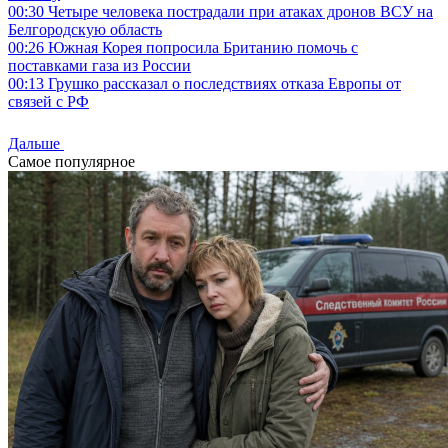
00:30
Четыре человека пострадали при атаках дронов ВСУ на
Белгородскую область
00:26
Южная Корея попросила Британию помочь с
поставками газа из России
00:13
Грушко рассказал о последствиях отказа Европы от
связей с РФ
Дальше
Самое популярное