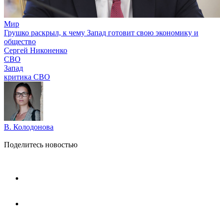
Мир
Грушко раскрыл, к чему Запад готовит свою экономику и
общество
Сергей Никоненко
СВО
Запад
критика СВО
В. Колодонова
Поделитесь новостью