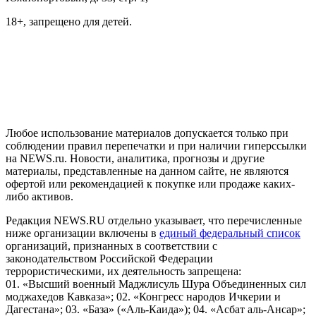
18+, запрещено для детей.
На информационном ресурсе NEWS.RU применяются
рекомендательные технологии (информационные технологии
предоставления информации на основе сбора, систематизации
и анализа сведений, относящихся к предпочтениям
пользователей сети "Интернет", находящихся на территории
Российской Федерации)
Любое использование материалов допускается только при
соблюдении правил перепечатки и при наличии гиперссылки
на NEWS.ru. Новости, аналитика, прогнозы и другие
материалы, представленные на данном сайте, не являются
офертой или рекомендацией к покупке или продаже каких-
либо активов.
Редакция NEWS.RU отдельно указывает, что перечисленные
ниже организации включены в
единый федеральный список
организаций, признанных в соответствии с
законодательством Российской Федерации
террористическими, их деятельность запрещена:
01. «Высший военный Маджлисуль Шура Объединенных сил
моджахедов Кавказа»; 02. «Конгресс народов Ичкерии и
Дагестана»; 03. «База» («Аль-Каида»); 04. «Асбат аль-Ансар»;