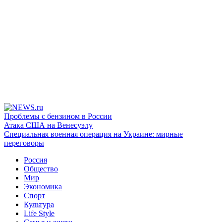
Проблемы с бензином в России
Атака США на Венесуэлу
Специальная военная операция на Украине: мирные
переговоры
Россия
Общество
Мир
Экономика
Спорт
Культура
Life Style