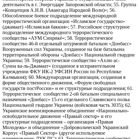
деятельность в г. Энергодаре Запорожской области; 55. Группа
«Концепция А.Н.В. (Авангард Народной Воли)»; 56.
Обособленное боевое подразделение международной
террористической организации «Исламское государство»
(джамаат) «Исламская баккия»; 57. Российское структурное
подразделение международного террористического
сообщества «АУМ Синрикё»; 58. Террористическое
сообщество 46-й отдельный штурмовой батальон «Донбасс»
Вооруженных сил Украины, созданное на базе батальона
территориальной обороны «Донбасс» Национальной гвардии
Украины; 59. Террористическое сообщество «Ахлю ас-
Сунна ва-ль-Джамаат» (созданное в исправительном
учреждении ФКУ ИК-2 УФСИН России по Республике
Калмыкия); 60. Международная организация, созданная в
форме общественного движения, «Форум свободных
государств постРоссии» и ее структурные подразделения; 61.
Террористическое сообщество 2-ой батальон специального
назначения «Донбасс» 15-го отдельного Славянского полка
Национальной гвардии Украины (войсковая часть 3035); 62.
Украинское военизированное объединение «Национально-
освободительное движение «Правый сектор» и его
структурные подразделения – организация «Правая
Молодежь» и объединение «Добровольческий Украинский
Корпус «Правый Сектор» (другое используемое
наименование: ДУК ПС); 63. Террористическое сообщество