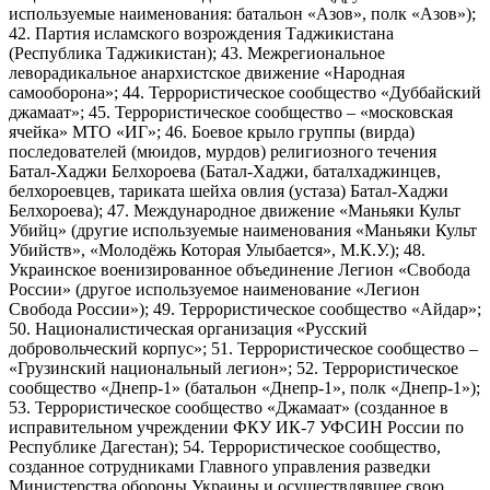
используемые наименования: батальон «Азов», полк «Азов»);
42. Партия исламского возрождения Таджикистана
(Республика Таджикистан); 43. Межрегиональное
леворадикальное анархистское движение «Народная
самооборона»; 44. Террористическое сообщество «Дуббайский
джамаат»; 45. Террористическое сообщество – «московская
ячейка» МТО «ИГ»; 46. Боевое крыло группы (вирда)
последователей (мюидов, мурдов) религиозного течения
Батал-Хаджи Белхороева (Батал-Хаджи, баталхаджинцев,
белхороевцев, тариката шейха овлия (устаза) Батал-Хаджи
Белхороева); 47. Международное движение «Маньяки Культ
Убийц» (другие используемые наименования «Маньяки Культ
Убийств», «Молодёжь Которая Улыбается», М.К.У.); 48.
Украинское военизированное объединение Легион «Свобода
России» (другое используемое наименование «Легион
Свобода России»); 49. Террористическое сообщество «Айдар»;
50. Националистическая организация «Русский
добровольческий корпус»; 51. Террористическое сообщество –
«Грузинский национальный легион»; 52. Террористическое
сообщество «Днепр-1» (батальон «Днепр-1», полк «Днепр-1»);
53. Террористическое сообщество «Джамаат» (созданное в
исправительном учреждении ФКУ ИК-7 УФСИН России по
Республике Дагестан); 54. Террористическое сообщество,
созданное сотрудниками Главного управления разведки
Министерства обороны Украины и осуществлявшее свою