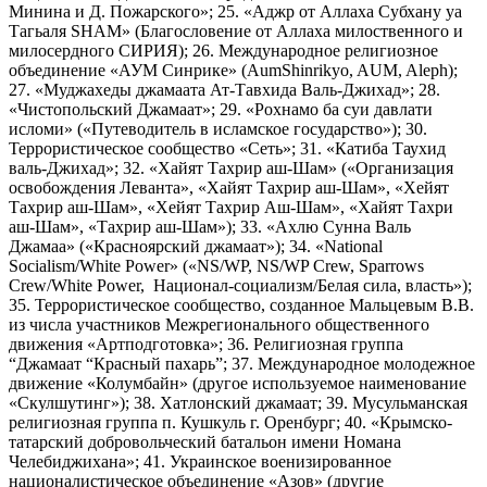
Минина и Д. Пожарского»; 25. «Аджр от Аллаха Субхану уа
Тагьаля SHAM» (Благословение от Аллаха милоственного и
милосердного СИРИЯ); 26. Международное религиозное
объединение «АУМ Синрике» (AumShinrikyo, AUM, Aleph);
27. «Муджахеды джамаата Ат-Тавхида Валь-Джихад»; 28.
«Чистопольский Джамаат»; 29. «Рохнамо ба суи давлати
исломи» («Путеводитель в исламское государство»); 30.
Террористическое сообщество «Сеть»; 31. «Катиба Таухид
валь-Джихад»; 32. «Хайят Тахрир аш-Шам» («Организация
освобождения Леванта», «Хайят Тахрир аш-Шам», «Хейят
Тахрир аш-Шам», «Хейят Тахрир Аш-Шам», «Хайят Тахри
аш-Шам», «Тахрир аш-Шам»); 33. «Ахлю Сунна Валь
Джамаа» («Красноярский джамаат»); 34. «National
Socialism/White Power» («NS/WP, NS/WP Crew, Sparrows
Crew/White Power, Национал-социализм/Белая сила, власть»);
35. Террористическое сообщество, созданное Мальцевым В.В.
из числа участников Межрегионального общественного
движения «Артподготовка»; 36. Религиозная группа
“Джамаат “Красный пахарь”; 37. Международное молодежное
движение «Колумбайн» (другое используемое наименование
«Скулшутинг»); 38. Хатлонский джамаат; 39. Мусульманская
религиозная группа п. Кушкуль г. Оренбург; 40. «Крымско-
татарский добровольческий батальон имени Номана
Челебиджихана»; 41. Украинское военизированное
националистическое объединение «Азов» (другие