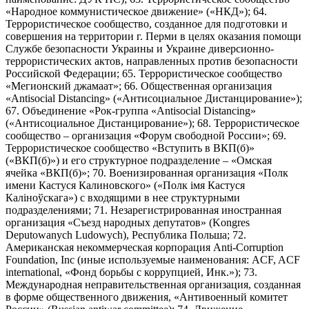
«Народное коммунистическое движение» («НКД»); 64.
Террористическое сообщество, созданное для подготовки и
совершения на территории г. Перми в целях оказания помощи
Службе безопасности Украины и Украине диверсионно-
террористических актов, направленных против безопасности
Российской Федерации; 65. Террористическое сообщество
«Мегионский джамаат»; 66. Общественная организация
«Antisocial Distancing» («Антисоциальное Дистанцирование»);
67. Объединение «Рок-группа «Antisocial Distancing»
(«Антисоциальное Дистанцирование»); 68. Террористическое
сообщество – организация «Форум свободной России»; 69.
Террористическое сообщество «Вступить в ВКП(б)»
(«ВКП(б)») и его структурное подразделение – «Омская
ячейка «ВКП(б)»; 70. Военизированная организация «Полк
имени Кастуся Калиновского» («Полк iмя Кастуся
Калiноўскага») с входящими в нее структурными
подразделениями; 71. Незарегистрированная иностранная
организация «Съезд народных депутатов» (Kongres
Deputowanych Ludowych), Республика Польша; 72.
Американская некоммерческая корпорация Anti-Corruption
Foundation, Inc (иные используемые наименования: ACF, ACF
international, «Фонд борьбы с коррупцией, Инк.»); 73.
Международная неправительственная организация, созданная
в форме общественного движения, «Антивоенный комитет