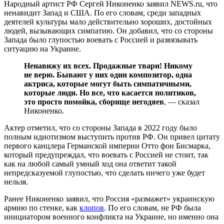
Народный артист РФ Сергей Никоненко заявил NEWS.ru, что
ненавидит Запад и США. По его словам, среди западных
деятелей культуры мало действительно хороших, достойных
людей, вызывающих симпатию. Он добавил, что со стороны
Запада было глупостью воевать с Россией и развязывать
ситуацию на Украине.
Ненавижу их всех. Продажные твари! Никому
не верю. Бывают у них один композитор, одна
актриса, которые могут быть симпатичными,
которые люди. Но все, что касается политиков,
это просто помойка, сборище негодяев
, — сказал
Никоненко.
Актер отметил, что со стороны Запада в 2022 году было
полным идиотизмом выступить против РФ. Он привел цитату
первого канцлера Германской империи Отто фон Бисмарка,
который предупреждал, что воевать с Россией не стоит, так
как на любой самый умный ход она ответит такой
непредсказуемой глупостью, что сделать ничего уже будет
нельзя.
Ранее Никоненко заявил, что Россия «размажет» украинскую
армию по стенке, как
клопов
. По его словам, не РФ была
инициатором военного конфликта на Украине, но именно она