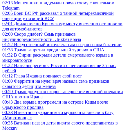
02:13
Мошенники придумали новую схему с кошельком
Telegram
02:05
Боец ВС РФ рассказал о тайной четырехмесячной
операции у позиций ВСУ
02:01
Движение по Крымскому мосту временно остановили
для автомобилистов
02:00
Скоро диабет? Семь признаков
инсулинорезистентности. Ликбез врача
01:52
Искусственный интеллект сам создал геном бактерии
01:38
Трамп запретил «родильный туризм» в США
01:32
В Сирии раскрыли детали смертельного взрыва в
микроавтобусе
01:22
Названы регионы России с пенсиями выше 35 тыс.
рублей
01:12
Глава Ижавиа покидает свой пост
01:00
Ферритин на нуле: врач назвала семь признаков
скрытого дефицита железа
00:59
Трамп допустил скорое завершение военной операции
США против Ирана
00:43
Два взрыва прогремели на острове Кешм возле
Ормузского пролива
00:38
Известного украинского музыканта внесли в базу
«Миротворца»
00:35
Ватикан назвал даты визита своего представителя в
Москву