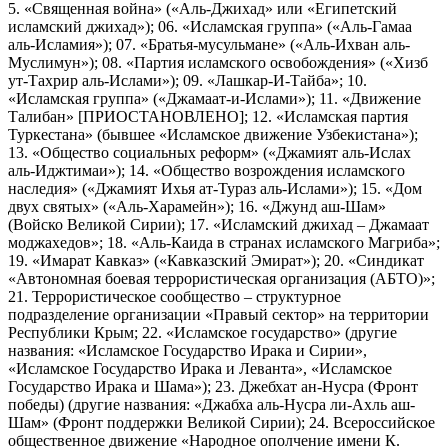
5. «Священная война» («Аль-Джихад» или «Египетский
исламский джихад»); 06. «Исламская группа» («Аль-Гамаа
аль-Исламия»); 07. «Братья-мусульмане» («Аль-Ихван аль-
Муслимун»); 08. «Партия исламского освобождения» («Хизб
ут-Тахрир аль-Ислами»); 09. «Лашкар-И-Тайба»; 10.
«Исламская группа» («Джамаат-и-Ислами»); 11. «Движение
Талибан» [ПРИОСТАНОВЛЕНО]; 12. «Исламская партия
Туркестана» (бывшее «Исламское движение Узбекистана»);
13. «Общество социальных реформ» («Джамият аль-Ислах
аль-Иджтимаи»); 14. «Общество возрождения исламского
наследия» («Джамият Ихья ат-Тураз аль-Ислами»); 15. «Дом
двух святых» («Аль-Харамейн»); 16. «Джунд аш-Шам»
(Войско Великой Сирии); 17. «Исламский джихад – Джамаат
моджахедов»; 18. «Аль-Каида в странах исламского Магриба»;
19. «Имарат Кавказ» («Кавказский Эмират»); 20. «Синдикат
«Автономная боевая террористическая организация (АБТО)»;
21. Террористическое сообщество – структурное
подразделение организации «Правый сектор» на территории
Республики Крым; 22. «Исламское государство» (другие
названия: «Исламское Государство Ирака и Сирии»,
«Исламское Государство Ирака и Леванта», «Исламское
Государство Ирака и Шама»); 23. Джебхат ан-Нусра (Фронт
победы) (другие названия: «Джабха аль-Нусра ли-Ахль аш-
Шам» (Фронт поддержки Великой Сирии); 24. Всероссийское
общественное движение «Народное ополчение имени К.