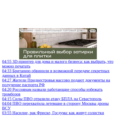
РЕКЛАМА • ООО СТРОИТЕЛЬНЫЙ ТОРГОВЫЙ ДОМ «ПЕТРОВИЧ», ИНН 7802348846
04:55
3D-принтер для дома и малого бизнеса: как выбрать, что
можно печатать
04:33
Британию обвинили в возможной передаче секретных
данных в Китай
04:27
Жители Приднестровья массово подают документы на
получение паспорта РФ
04:20
Россиянам назвали работающие способы избежать
тромбозов
04:15
Силы ПВО отразили атаку БПЛА на Севастополь
04:04
ПВО перехватила летевшие в сторону Москвы дроны
ВСУ
03:55
Насилие, рак Фриске, Госдума: как живут солистки