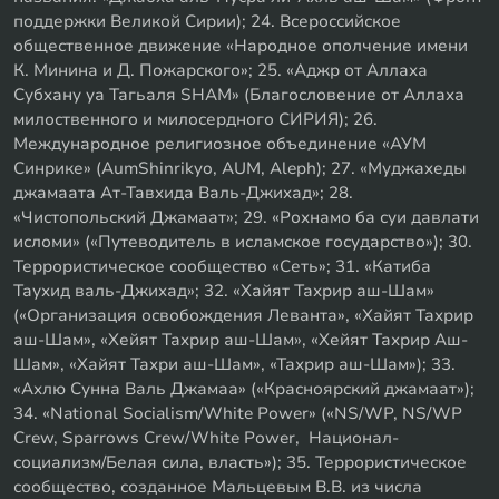
поддержки Великой Сирии); 24. Всероссийское
общественное движение «Народное ополчение имени
К. Минина и Д. Пожарского»; 25. «Аджр от Аллаха
Субхану уа Тагьаля SHAM» (Благословение от Аллаха
милоственного и милосердного СИРИЯ); 26.
Международное религиозное объединение «АУМ
Синрике» (AumShinrikyo, AUM, Aleph); 27. «Муджахеды
джамаата Ат-Тавхида Валь-Джихад»; 28.
«Чистопольский Джамаат»; 29. «Рохнамо ба суи давлати
исломи» («Путеводитель в исламское государство»); 30.
Террористическое сообщество «Сеть»; 31. «Катиба
Таухид валь-Джихад»; 32. «Хайят Тахрир аш-Шам»
(«Организация освобождения Леванта», «Хайят Тахрир
аш-Шам», «Хейят Тахрир аш-Шам», «Хейят Тахрир Аш-
Шам», «Хайят Тахри аш-Шам», «Тахрир аш-Шам»); 33.
«Ахлю Сунна Валь Джамаа» («Красноярский джамаат»);
34. «National Socialism/White Power» («NS/WP, NS/WP
Crew, Sparrows Crew/White Power, Национал-
социализм/Белая сила, власть»); 35. Террористическое
сообщество, созданное Мальцевым В.В. из числа