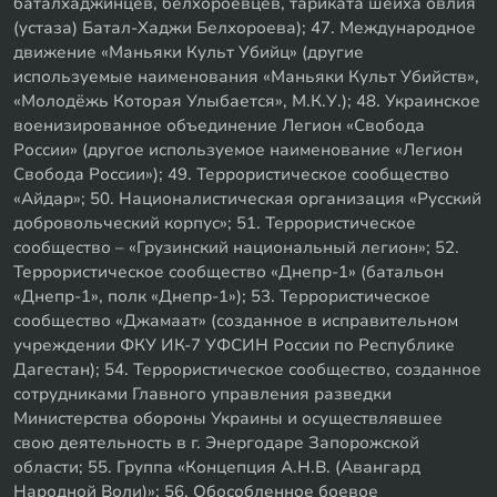
баталхаджинцев, белхороевцев, тариката шейха овлия
(устаза) Батал-Хаджи Белхороева); 47. Международное
движение «Маньяки Культ Убийц» (другие
используемые наименования «Маньяки Культ Убийств»,
«Молодёжь Которая Улыбается», М.К.У.); 48. Украинское
военизированное объединение Легион «Свобода
России» (другое используемое наименование «Легион
Свобода России»); 49. Террористическое сообщество
«Айдар»; 50. Националистическая организация «Русский
добровольческий корпус»; 51. Террористическое
сообщество – «Грузинский национальный легион»; 52.
Террористическое сообщество «Днепр-1» (батальон
«Днепр-1», полк «Днепр-1»); 53. Террористическое
сообщество «Джамаат» (созданное в исправительном
учреждении ФКУ ИК-7 УФСИН России по Республике
Дагестан); 54. Террористическое сообщество, созданное
сотрудниками Главного управления разведки
Министерства обороны Украины и осуществлявшее
свою деятельность в г. Энергодаре Запорожской
области; 55. Группа «Концепция А.Н.В. (Авангард
Народной Воли)»; 56. Обособленное боевое