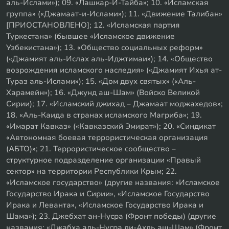
аль-Ислами»); 09. «Лашкар-И-Тайба»; 10. «Исламская
группа» («Джамаат-и-Ислами»); 11. «Движение Талибан»
[ПРИОСТАНОВЛЕНО]; 12. «Исламская партия
Туркестана» (бывшее «Исламское движение
Узбекистана»); 13. «Общество социальных реформ»
(«Джамият аль-Ислах аль-Иджтимаи»); 14. «Общество
возрождения исламского наследия» («Джамият Ихья ат-
Тураз аль-Ислами»); 15. «Дом двух святых» («Аль-
Харамейн»); 16. «Джунд аш-Шам» (Войско Великой
Сирии); 17. «Исламский джихад – Джамаат моджахедов»;
18. «Аль-Каида в странах исламского Магриба»; 19.
«Имарат Кавказ» («Кавказский Эмират»); 20. «Синдикат
«Автономная боевая террористическая организация
(АБТО)»; 21. Террористическое сообщество –
структурное подразделение организации «Правый
сектор» на территории Республики Крым; 22.
«Исламское государство» (другие названия: «Исламское
Государство Ирака и Сирии», «Исламское Государство
Ирака и Леванта», «Исламское Государство Ирака и
Шама»); 23. Джебхат ан-Нусра (Фронт победы) (другие
названия: «Джабха аль-Нусра ли-Ахль аш-Шам» (Фронт