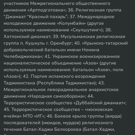
участников Межрегионального общественного
движения «Артподготовка»; 36. Религиозная группа
“Джамаат “Красный пахарь”; 37. Международное
молодежное движение «Колумбайн» (другое
используемое наименование «Скулшутинг»); 38.
Хатлонский джамаат; 39. Мусульманская религиозная
группа п. Кушкуль г. Оренбург; 40. «Крымско-татарский
добровольческий батальон имени Номана
Челебиджихана»; 41. Украинское военизированное
националистическое объединение «Азов» (другие
используемые наименования: батальон «Азов», полк
«Азов»); 42. Партия исламского возрождения
Таджикистана (Республика Таджикистан); 43.
Межрегиональное леворадикальное анархистское
движение «Народная самооборона»; 44.
Террористическое сообщество «Дуббайский джамаат»;
45. Террористическое сообщество – «московская
ячейка» МТО «ИГ»; 46. Боевое крыло группы (вирда)
последователей (мюидов, мурдов) религиозного
течения Батал-Хаджи Белхороева (Батал-Хаджи,