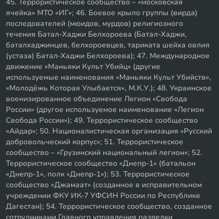
45. Террористическое сообщество – «московская
ячейка» МТО «ИГ»; 46. Боевое крыло группы (вирда)
последователей (мюидов, мурдов) религиозного
течения Батал-Хаджи Белхороева (Батал-Хаджи,
баталхаджинцев, белхороевцев, тариката шейха овлия
(устаза) Батал-Хаджи Белхороева); 47. Международное
движение «Маньяки Культ Убийц» (другие
используемые наименования «Маньяки Культ Убийств»,
«Молодёжь Которая Улыбается», М.К.У.); 48. Украинское
военизированное объединение Легион «Свобода
России» (другое используемое наименование «Легион
Свобода России»); 49. Террористическое сообщество
«Айдар»; 50. Националистическая организация «Русский
добровольческий корпус»; 51. Террористическое
сообщество – «Грузинский национальный легион»; 52.
Террористическое сообщество «Днепр-1» (батальон
«Днепр-1», полк «Днепр-1»); 53. Террористическое
сообщество «Джамаат» (созданное в исправительном
учреждении ФКУ ИК-7 УФСИН России по Республике
Дагестан); 54. Террористическое сообщество, созданное
сотрудниками Главного управления разведки