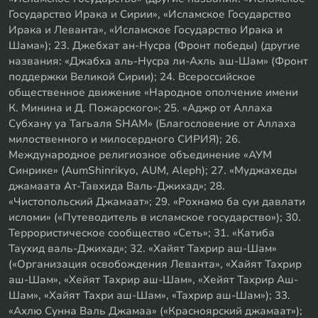
Государство Ирака и Сирии», «Исламское Государство
Ирака и Леванта», «Исламское Государство Ирака и
Шама»); 23. Джебхат ан-Нусра (Фронт победы) (другие
названия: «Джабха аль-Нусра ли-Ахль аш-Шам» (Фронт
поддержки Великой Сирии); 24. Всероссийское
общественное движение «Народное ополчение имени
К. Минина и Д. Пожарского»; 25. «Аджр от Аллаха
Субхану уа Тагьаля SHAM» (Благословение от Аллаха
милоственного и милосердного СИРИЯ); 26.
Международное религиозное объединение «АУМ
Синрике» (AumShinrikyo, AUM, Aleph); 27. «Муджахеды
джамаата Ат-Тавхида Валь-Джихад»; 28.
«Чистопольский Джамаат»; 29. «Рохнамо ба суи давлати
исломи» («Путеводитель в исламское государство»); 30.
Террористическое сообщество «Сеть»; 31. «Катиба
Таухид валь-Джихад»; 32. «Хайят Тахрир аш-Шам»
(«Организация освобождения Леванта», «Хайят Тахрир
аш-Шам», «Хейят Тахрир аш-Шам», «Хейят Тахрир Аш-
Шам», «Хайят Тахри аш-Шам», «Тахрир аш-Шам»); 33.
«Ахлю Сунна Валь Джамаа» («Красноярский джамаат»);