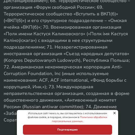
Дистанцирование»); 68. Террористическое сообщество –
организация «Форум свободной России»; 69.
Террористическое сообщество «Вступить в ВКП(б)»
(«ВКП(б)») и его структурное подразделение – «Омская
ячейка «ВКП(б)»; 70. Военизированная организация
«Полк имени Кастуся Калиновского» («Полк iмя Кастуся
Калiноўскага») с входящими в нее структурными
подразделениями; 71. Незарегистрированная
иностранная организация «Съезд народных депутатов»
(Kongres Deputowanych Ludowych), Республика Польша;
72. Американская некоммерческая корпорация Anti-
Corruption Foundation, Inc (иные используемые
наименования: ACF, ACF international, «Фонд борьбы с
коррупцией, Инк.»); 73. Международная
неправительственная организация, созданная в форме
общественного движения, «Антивоенный комитет
России» (Russian antiwar committee); 74. Движение
«Забайкальское левое объединение»; 75. «SxE
Используя сайт news.ru, вы соглашаетесь с использованием
файлов cookie, в порядке, описанном в
Политике обработки
Соратники с Уфы»
персональных данных
.
Подтверждаю