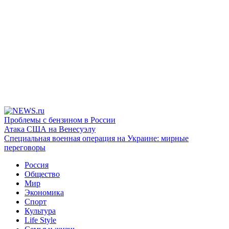
Проблемы с бензином в России
Атака США на Венесуэлу
Специальная военная операция на Украине: мирные
переговоры
Россия
Общество
Мир
Экономика
Спорт
Культура
Life Style