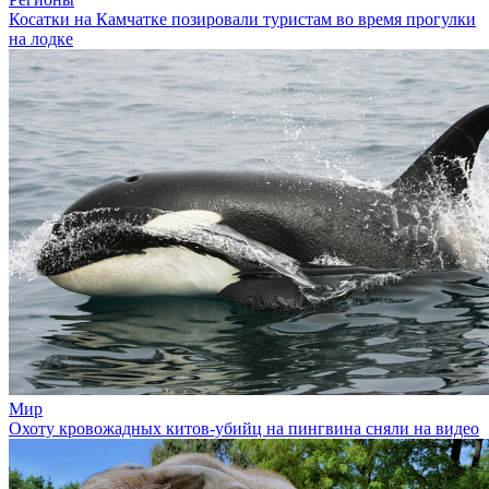
Косатки на Камчатке позировали туристам во время прогулки
на лодке
Мир
Охоту кровожадных китов-убийц на пингвина сняли на видео