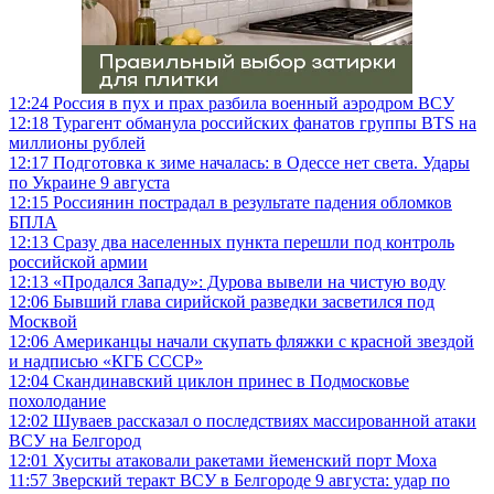
12:24
Россия в пух и прах разбила военный аэродром ВСУ
12:18
Турагент обманула российских фанатов группы BTS на
миллионы рублей
12:17
Подготовка к зиме началась: в Одессе нет света. Удары
по Украине 9 августа
12:15
Россиянин пострадал в результате падения обломков
БПЛА
12:13
Сразу два населенных пункта перешли под контроль
российской армии
12:13
«Продался Западу»: Дурова вывели на чистую воду
12:06
Бывший глава сирийской разведки засветился под
Москвой
12:06
Американцы начали скупать фляжки с красной звездой
и надписью «КГБ СССР»
12:04
Скандинавский циклон принес в Подмосковье
похолодание
12:02
Шуваев рассказал о последствиях массированной атаки
ВСУ на Белгород
12:01
Хуситы атаковали ракетами йеменский порт Моха
11:57
Зверский теракт ВСУ в Белгороде 9 августа: удар по