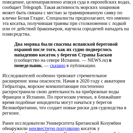
поведение, целенаправленно атакуя суда в европейских водах,
сообщает Telegraph. Такая активность морских хищников
может быть связана с местью за травмированную самку по
кличке Белая Глэдис. Специалисты предполагают, что именно
эта косатка, получившая травмы при столкновении с лодкой
или от действий браконьеров, научила сородичей нападать на
плавсредства.
Два моряка были спасены испанской береговой
охраной после того, как их судно подверглось
нападению косаток у берегов Страны Басков
(сообщество на севере Испании. — NEWS.ru)
в
понедельник
, —
сказано
в публикации.
Исследователей особенно тревожит стремительное
расширение зоны опасности. Начав в 2020 году с акватории
Гибралтара, морские млекопитающие постепенно
распространили свою деятельность на прибрежные воды
Франции и Испании. По прогнозам ученых, в ближайшее
время подобные инциденты могут начаться у берегов
Великобритании, что создает новые риски для судоходства в
регионе.
Ранее исследователи Университета Британской Колумбии
обнаружили
неизвестную популяцию
косаток у