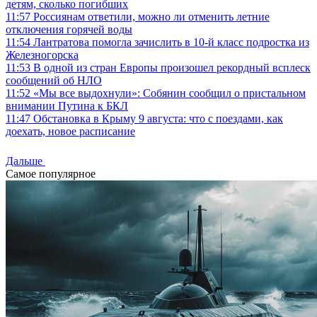
детям, сколько погибших
11:57
Россиянам ответили, можно ли отменить летние
отключения горячей воды
11:54
Лантратова помогла зачислить в 10-й класс подростка из
Железногорска
11:53
В одной из стран Европы произошел рекордный всплеск
сообщений об НЛО
11:52
«Мы все выдохнули»: Собянин сообщил о пристальном
внимании Путина к БКЛ
11:47
Обстановка в Крыму 9 августа: что с поездами, как
доехать, новое расписание
Дальше
Самое популярное