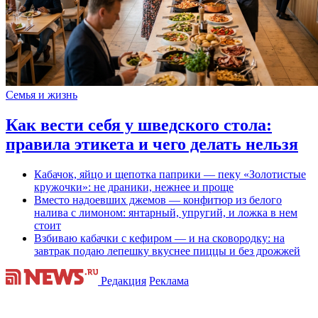
Семья и жизнь
Как вести себя у шведского стола:
правила этикета и чего делать нельзя
Кабачок, яйцо и щепотка паприки — пеку «Золотистые
кружочки»: не драники, нежнее и проще
Вместо надоевших джемов — конфитюр из белого
налива с лимоном: янтарный, упругий, и ложка в нем
стоит
Взбиваю кабачки с кефиром — и на сковородку: на
завтрак подаю лепешку вкуснее пиццы и без дрожжей
Редакция
Реклама