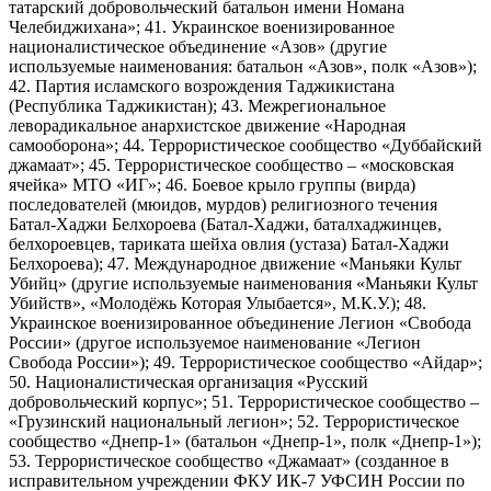
татарский добровольческий батальон имени Номана
Челебиджихана»; 41. Украинское военизированное
националистическое объединение «Азов» (другие
используемые наименования: батальон «Азов», полк «Азов»);
42. Партия исламского возрождения Таджикистана
(Республика Таджикистан); 43. Межрегиональное
леворадикальное анархистское движение «Народная
самооборона»; 44. Террористическое сообщество «Дуббайский
джамаат»; 45. Террористическое сообщество – «московская
ячейка» МТО «ИГ»; 46. Боевое крыло группы (вирда)
последователей (мюидов, мурдов) религиозного течения
Батал-Хаджи Белхороева (Батал-Хаджи, баталхаджинцев,
белхороевцев, тариката шейха овлия (устаза) Батал-Хаджи
Белхороева); 47. Международное движение «Маньяки Культ
Убийц» (другие используемые наименования «Маньяки Культ
Убийств», «Молодёжь Которая Улыбается», М.К.У.); 48.
Украинское военизированное объединение Легион «Свобода
России» (другое используемое наименование «Легион
Свобода России»); 49. Террористическое сообщество «Айдар»;
50. Националистическая организация «Русский
добровольческий корпус»; 51. Террористическое сообщество –
«Грузинский национальный легион»; 52. Террористическое
сообщество «Днепр-1» (батальон «Днепр-1», полк «Днепр-1»);
53. Террористическое сообщество «Джамаат» (созданное в
исправительном учреждении ФКУ ИК-7 УФСИН России по