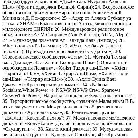
победы) (другие названия: «Джабха аль-Нусра ли-Ахль аш-
Шам» (Фронт поддержки Великой Сирии); 24. Всероссийское
общественное движение «Народное ополчение имени К.
Минина и Д. Пожарского»; 25. «Аджр от Аллаха Субхану уа
Тагьаля SHAM» (Благословение от Аллаха милоственного и
милосердного СИРИЯ); 26. Международное религиозное
объединение «АУМ Синрике» (AumShinrikyo, AUM, Aleph);
27. «Муджахеды джамаата Ат-Тавхида Валь-Джихад»; 28.
«Чистопольский Джамаат»; 29. «Рохнамо ба суи давлати
исломи» («Путеводитель в исламское государство»); 30.
Террористическое сообщество «Сеть»; 31. «Катиба Таухид
валь-Джихад»; 32. «Хайят Тахрир аш-Шам» («Организация
освобождения Леванта», «Хайят Тахрир аш-Шам», «Хейят
Тахрир аш-Шам», «Хейят Тахрир Аш-Шам», «Хайят Тахри
аш-Шам», «Тахрир аш-Шам»); 33. «Ахлю Сунна Валь
Джамаа» («Красноярский джамаат»); 34. «National
Socialism/White Power» («NS/WP, NS/WP Crew, Sparrows
Crew/White Power, Национал-социализм/Белая сила, власть»);
35. Террористическое сообщество, созданное Мальцевым В.В.
из числа участников Межрегионального общественного
движения «Артподготовка»; 36. Религиозная группа
“Джамаат “Красный пахарь”; 37. Международное молодежное
движение «Колумбайн» (другое используемое наименование
«Скулшутинг»); 38. Хатлонский джамаат; 39. Мусульманская
религиозная группа п. Кушкуль г. Оренбург; 40. «Крымско-