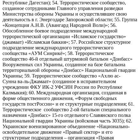
Республике Дагестан); 54. Террористическое сообщество,
созданное сотрудниками Главного управления разведки
Министерства обороны Украины и осуществлявшее свою
деятельность в г. Энергодаре Запорожской области; 55. Группа
«Концепция А.Н.В. (Авангард Народной Воли)»; 56.
Обособленное боевое подразделение международной
террористической организации «Исламское государство»
(джамаат) «Исламская баккия»; 57. Российское структурное
подразделение международного террористического
сообщества «АУМ Синрикё»; 58. Террористическое
сообщество 46-й отдельный штурмовой батальон «Донбасс»
Вооруженных сил Украины, созданное на базе батальона
территориальной обороны «Донбасс» Национальной гвардии
Украины; 59. Террористическое сообщество «Ахлю ас-
Сунна ва-ль-Джамаат» (созданное в исправительном
учреждении ФКУ ИК-2 УФСИН России по Республике
Калмыкия); 60. Международная организация, созданная в
форме общественного движения, «Форум свободных
государств постРоссии» и ее структурные подразделения; 61.
Террористическое сообщество 2-ой батальон специального
назначения «Донбасс» 15-го отдельного Славянского полка
Национальной гвардии Украины (войсковая часть 3035); 62.
Украинское военизированное объединение «Национально-
освободительное движение «Правый сектор» и его
структурные подразделения – организация «Правая