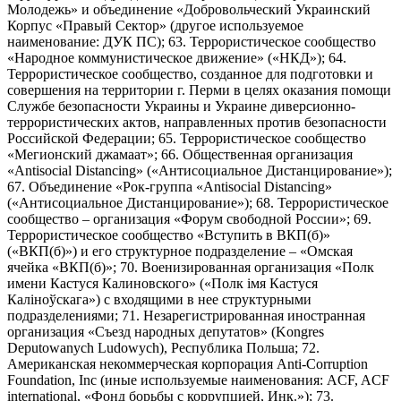
Молодежь» и объединение «Добровольческий Украинский
Корпус «Правый Сектор» (другое используемое
наименование: ДУК ПС); 63. Террористическое сообщество
«Народное коммунистическое движение» («НКД»); 64.
Террористическое сообщество, созданное для подготовки и
совершения на территории г. Перми в целях оказания помощи
Службе безопасности Украины и Украине диверсионно-
террористических актов, направленных против безопасности
Российской Федерации; 65. Террористическое сообщество
«Мегионский джамаат»; 66. Общественная организация
«Antisocial Distancing» («Антисоциальное Дистанцирование»);
67. Объединение «Рок-группа «Antisocial Distancing»
(«Антисоциальное Дистанцирование»); 68. Террористическое
сообщество – организация «Форум свободной России»; 69.
Террористическое сообщество «Вступить в ВКП(б)»
(«ВКП(б)») и его структурное подразделение – «Омская
ячейка «ВКП(б)»; 70. Военизированная организация «Полк
имени Кастуся Калиновского» («Полк iмя Кастуся
Калiноўскага») с входящими в нее структурными
подразделениями; 71. Незарегистрированная иностранная
организация «Съезд народных депутатов» (Kongres
Deputowanych Ludowych), Республика Польша; 72.
Американская некоммерческая корпорация Anti-Corruption
Foundation, Inc (иные используемые наименования: ACF, ACF
international, «Фонд борьбы с коррупцией, Инк.»); 73.