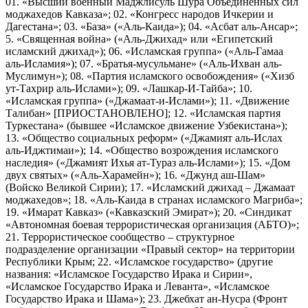
01. «Высший военный Маджлисуль Шура Объединенных сил
моджахедов Кавказа»; 02. «Конгресс народов Ичкерии и
Дагестана»; 03. «База» («Аль-Каида»); 04. «Асбат аль-Ансар»;
5. «Священная война» («Аль-Джихад» или «Египетский
исламский джихад»); 06. «Исламская группа» («Аль-Гамаа
аль-Исламия»); 07. «Братья-мусульмане» («Аль-Ихван аль-
Муслимун»); 08. «Партия исламского освобождения» («Хизб
ут-Тахрир аль-Ислами»); 09. «Лашкар-И-Тайба»; 10.
«Исламская группа» («Джамаат-и-Ислами»); 11. «Движение
Талибан» [ПРИОСТАНОВЛЕНО]; 12. «Исламская партия
Туркестана» (бывшее «Исламское движение Узбекистана»);
13. «Общество социальных реформ» («Джамият аль-Ислах
аль-Иджтимаи»); 14. «Общество возрождения исламского
наследия» («Джамият Ихья ат-Тураз аль-Ислами»); 15. «Дом
двух святых» («Аль-Харамейн»); 16. «Джунд аш-Шам»
(Войско Великой Сирии); 17. «Исламский джихад – Джамаат
моджахедов»; 18. «Аль-Каида в странах исламского Магриба»;
19. «Имарат Кавказ» («Кавказский Эмират»); 20. «Синдикат
«Автономная боевая террористическая организация (АБТО)»;
21. Террористическое сообщество – структурное
подразделение организации «Правый сектор» на территории
Республики Крым; 22. «Исламское государство» (другие
названия: «Исламское Государство Ирака и Сирии»,
«Исламское Государство Ирака и Леванта», «Исламское
Государство Ирака и Шама»); 23. Джебхат ан-Нусра (Фронт