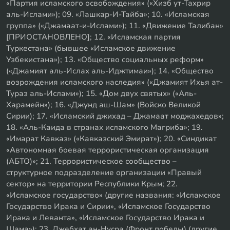
«Партия исламского освобождения» («Хизб ут-Тахрир
аль-Ислами»); 09. «Лашкар-И-Тайба»; 10. «Исламская
группа» («Джамаат-и-Ислами»); 11. «Движение Талибан»
[ПРИОСТАНОВЛЕНО]; 12. «Исламская партия
Туркестана» (бывшее «Исламское движение
Узбекистана»); 13. «Общество социальных реформ»
(«Джамият аль-Ислах аль-Иджтимаи»); 14. «Общество
возрождения исламского наследия» («Джамият Ихья ат-
Тураз аль-Ислами»); 15. «Дом двух святых» («Аль-
Харамейн»); 16. «Джунд аш-Шам» (Войско Великой
Сирии); 17. «Исламский джихад – Джамаат моджахедов»;
18. «Аль-Каида в странах исламского Магриба»; 19.
«Имарат Кавказ» («Кавказский Эмират»); 20. «Синдикат
«Автономная боевая террористическая организация
(АБТО)»; 21. Террористическое сообщество –
структурное подразделение организации «Правый
сектор» на территории Республики Крым; 22.
«Исламское государство» (другие названия: «Исламское
Государство Ирака и Сирии», «Исламское Государство
Ирака и Леванта», «Исламское Государство Ирака и
Шама»); 23. Джебхат ан-Нусра (Фронт победы) (другие