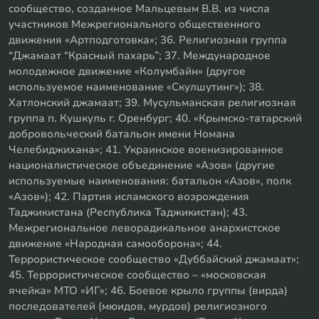
сообщество, созданное Мальцевым В.В. из числа
участников Межрегионального общественного
движения «Артподготовка»; 36. Религиозная группа
“Джамаат “Красный пахарь”; 37. Международное
молодежное движение «Колумбайн» (другое
используемое наименование «Скулшутинг»); 38.
Хатлонский джамаат; 39. Мусульманская религиозная
группа п. Кушкуль г. Оренбург; 40. «Крымско-татарский
добровольческий батальон имени Номана
Челебиджихана»; 41. Украинское военизированное
националистическое объединение «Азов» (другие
используемые наименования: батальон «Азов», полк
«Азов»); 42. Партия исламского возрождения
Таджикистана (Республика Таджикистан); 43.
Межрегиональное леворадикальное анархистское
движение «Народная самооборона»; 44.
Террористическое сообщество «Дуббайский джамаат»;
45. Террористическое сообщество – «московская
ячейка» МТО «ИГ»; 46. Боевое крыло группы (вирда)
последователей (мюидов, мурдов) религиозного