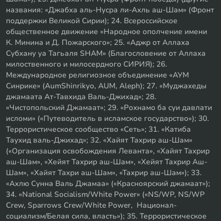
названия: «Джабха аль-Нусра ли-Ахль аш-Шам» (Фронт
поддержки Великой Сирии); 24. Всероссийское
общественное движение «Народное ополчение имени
К. Минина и Д. Пожарского»; 25. «Аджр от Аллаха
Субхану уа Тагьаля SHAM» (Благословение от Аллаха
милоственного и милосердного СИРИЯ); 26.
Международное религиозное объединение «АУМ
Синрике» (AumShinrikyo, AUM, Aleph); 27. «Муджахеды
джамаата Ат-Тавхида Валь-Джихад»; 28.
«Чистопольский Джамаат»; 29. «Рохнамо ба суи давлати
исломи» («Путеводитель в исламское государство»); 30.
Террористическое сообщество «Сеть»; 31. «Катиба
Таухид валь-Джихад»; 32. «Хайят Тахрир аш-Шам»
(«Организация освобождения Леванта», «Хайят Тахрир
аш-Шам», «Хейят Тахрир аш-Шам», «Хейят Тахрир Аш-
Шам», «Хайят Тахри аш-Шам», «Тахрир аш-Шам»); 33.
«Ахлю Сунна Валь Джамаа» («Красноярский джамаат»);
34. «National Socialism/White Power» («NS/WP, NS/WP
Crew, Sparrows Crew/White Power, Национал-
социализм/Белая сила, власть»); 35. Террористическое