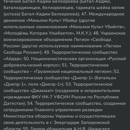
течения Батал-Хаджи Белхороева (Батал-Хаджи,
баталхаджинцев, белхороевцев, тариката шейха овлия
(устаза) Батал-Хаджи Белхороева); 47. Международное
движение «Маньяки Культ Убийц» (другие
используемые наименования «Маньяки Культ Убийств»,
«Молодёжь Которая Улыбается», М.К.У.); 48. Украинское
военизированное объединение Легион «Свобода
России» (другое используемое наименование «Легион
Свобода России»); 49. Террористическое сообщество
«Айдар»; 50. Националистическая организация «Русский
добровольческий корпус»; 51. Террористическое
сообщество – «Грузинский национальный легион»; 52.
Террористическое сообщество «Днепр-1» (батальон
«Днепр-1», полк «Днепр-1»); 53. Террористическое
сообщество «Джамаат» (созданное в исправительном
учреждении ФКУ ИК-7 УФСИН России по Республике
Дагестан); 54. Террористическое сообщество, созданное
сотрудниками Главного управления разведки
Министерства обороны Украины и осуществлявшее
свою деятельность в г. Энергодаре Запорожской
области; 55. Группа «Концепция А.Н.В. (Авангард