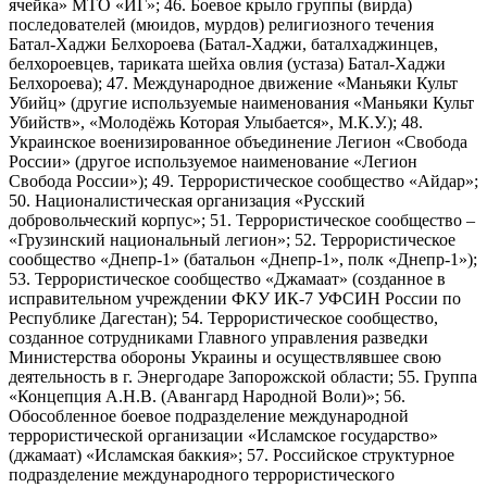
ячейка» МТО «ИГ»; 46. Боевое крыло группы (вирда)
последователей (мюидов, мурдов) религиозного течения
Батал-Хаджи Белхороева (Батал-Хаджи, баталхаджинцев,
белхороевцев, тариката шейха овлия (устаза) Батал-Хаджи
Белхороева); 47. Международное движение «Маньяки Культ
Убийц» (другие используемые наименования «Маньяки Культ
Убийств», «Молодёжь Которая Улыбается», М.К.У.); 48.
Украинское военизированное объединение Легион «Свобода
России» (другое используемое наименование «Легион
Свобода России»); 49. Террористическое сообщество «Айдар»;
50. Националистическая организация «Русский
добровольческий корпус»; 51. Террористическое сообщество –
«Грузинский национальный легион»; 52. Террористическое
сообщество «Днепр-1» (батальон «Днепр-1», полк «Днепр-1»);
53. Террористическое сообщество «Джамаат» (созданное в
исправительном учреждении ФКУ ИК-7 УФСИН России по
Республике Дагестан); 54. Террористическое сообщество,
созданное сотрудниками Главного управления разведки
Министерства обороны Украины и осуществлявшее свою
деятельность в г. Энергодаре Запорожской области; 55. Группа
«Концепция А.Н.В. (Авангард Народной Воли)»; 56.
Обособленное боевое подразделение международной
террористической организации «Исламское государство»
(джамаат) «Исламская баккия»; 57. Российское структурное
подразделение международного террористического