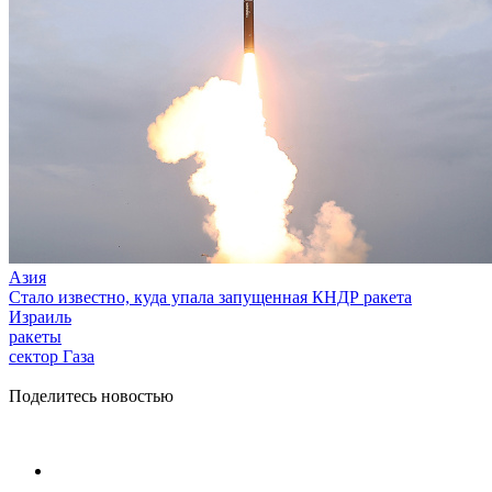
Азия
Стало известно, куда упала запущенная КНДР ракета
Израиль
ракеты
сектор Газа
Поделитесь новостью