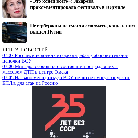
«Это конец всего»: Захарова
прокомментировала фестиваль в Юрмале
Петербуржцы не смогли смолчать, когда к ним
вышел Путин
ЛЕНТА НОВОСТЕЙ
07:07
Российские военные сорвали работу оборонительной
цепочки ВСУ
07:06
Минздрав сообщил о состоянии пострадавших в
массовом ДТП в центре Омска
07:05
Названо место, откуда ВСУ точно не смогут запускать
БПЛА для атак на Россию