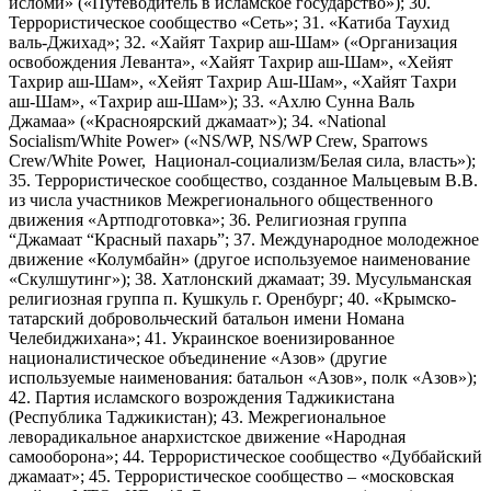
исломи» («Путеводитель в исламское государство»); 30.
Террористическое сообщество «Сеть»; 31. «Катиба Таухид
валь-Джихад»; 32. «Хайят Тахрир аш-Шам» («Организация
освобождения Леванта», «Хайят Тахрир аш-Шам», «Хейят
Тахрир аш-Шам», «Хейят Тахрир Аш-Шам», «Хайят Тахри
аш-Шам», «Тахрир аш-Шам»); 33. «Ахлю Сунна Валь
Джамаа» («Красноярский джамаат»); 34. «National
Socialism/White Power» («NS/WP, NS/WP Crew, Sparrows
Crew/White Power, Национал-социализм/Белая сила, власть»);
35. Террористическое сообщество, созданное Мальцевым В.В.
из числа участников Межрегионального общественного
движения «Артподготовка»; 36. Религиозная группа
“Джамаат “Красный пахарь”; 37. Международное молодежное
движение «Колумбайн» (другое используемое наименование
«Скулшутинг»); 38. Хатлонский джамаат; 39. Мусульманская
религиозная группа п. Кушкуль г. Оренбург; 40. «Крымско-
татарский добровольческий батальон имени Номана
Челебиджихана»; 41. Украинское военизированное
националистическое объединение «Азов» (другие
используемые наименования: батальон «Азов», полк «Азов»);
42. Партия исламского возрождения Таджикистана
(Республика Таджикистан); 43. Межрегиональное
леворадикальное анархистское движение «Народная
самооборона»; 44. Террористическое сообщество «Дуббайский
джамаат»; 45. Террористическое сообщество – «московская