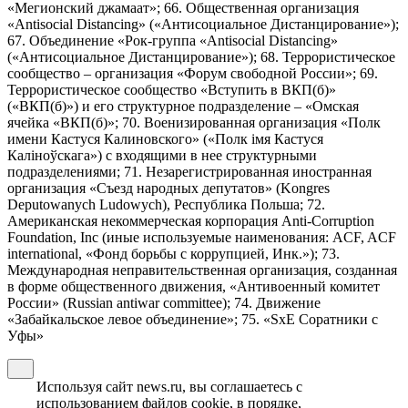
«Мегионский джамаат»; 66. Общественная организация
«Antisocial Distancing» («Антисоциальное Дистанцирование»);
67. Объединение «Рок-группа «Antisocial Distancing»
(«Антисоциальное Дистанцирование»); 68. Террористическое
сообщество – организация «Форум свободной России»; 69.
Террористическое сообщество «Вступить в ВКП(б)»
(«ВКП(б)») и его структурное подразделение – «Омская
ячейка «ВКП(б)»; 70. Военизированная организация «Полк
имени Кастуся Калиновского» («Полк iмя Кастуся
Калiноўскага») с входящими в нее структурными
подразделениями; 71. Незарегистрированная иностранная
организация «Съезд народных депутатов» (Kongres
Deputowanych Ludowych), Республика Польша; 72.
Американская некоммерческая корпорация Anti-Corruption
Foundation, Inc (иные используемые наименования: ACF, ACF
international, «Фонд борьбы с коррупцией, Инк.»); 73.
Международная неправительственная организация, созданная
в форме общественного движения, «Антивоенный комитет
России» (Russian antiwar committee); 74. Движение
«Забайкальское левое объединение»; 75. «SxE Соратники с
Уфы»
Используя сайт news.ru, вы соглашаетесь с
использованием файлов cookie, в порядке,