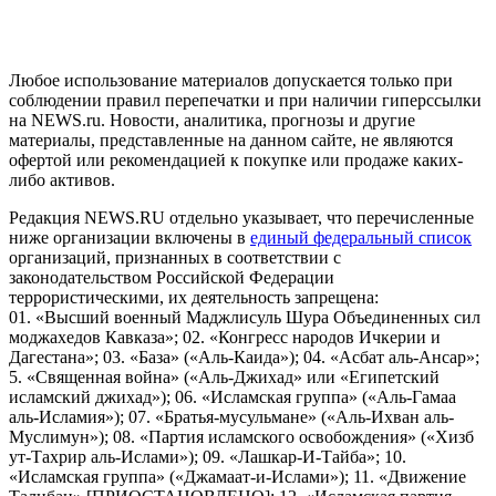
и анализа сведений, относящихся к предпочтениям
пользователей сети "Интернет", находящихся на территории
Российской Федерации)
Любое использование материалов допускается только при
соблюдении правил перепечатки и при наличии гиперссылки
на NEWS.ru. Новости, аналитика, прогнозы и другие
материалы, представленные на данном сайте, не являются
офертой или рекомендацией к покупке или продаже каких-
либо активов.
Редакция NEWS.RU отдельно указывает, что перечисленные
ниже организации включены в
единый федеральный список
организаций, признанных в соответствии с
законодательством Российской Федерации
террористическими, их деятельность запрещена:
01. «Высший военный Маджлисуль Шура Объединенных сил
моджахедов Кавказа»; 02. «Конгресс народов Ичкерии и
Дагестана»; 03. «База» («Аль-Каида»); 04. «Асбат аль-Ансар»;
5. «Священная война» («Аль-Джихад» или «Египетский
исламский джихад»); 06. «Исламская группа» («Аль-Гамаа
аль-Исламия»); 07. «Братья-мусульмане» («Аль-Ихван аль-
Муслимун»); 08. «Партия исламского освобождения» («Хизб
ут-Тахрир аль-Ислами»); 09. «Лашкар-И-Тайба»; 10.
«Исламская группа» («Джамаат-и-Ислами»); 11. «Движение