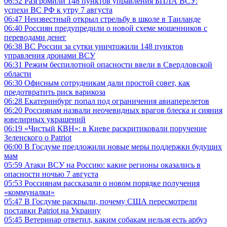
06:52
Разгромили 148 пунктов управления БПЛА ВСУ:
успехи ВС РФ к утру 7 августа
06:47
Неизвестный открыл стрельбу в школе в Таиланде
06:40
Россиян предупредили о новой схеме мошенников с
переводами денег
06:38
ВС России за сутки уничтожили 148 пунктов
управления дронами ВСУ
06:31
Режим беспилотной опасности ввели в Свердловской
области
06:30
Офисным сотрудникам дали простой совет, как
предотвратить риск варикоза
06:28
Екатеринбург попал под ограничения авиаперелетов
06:20
Россиянам назвали неочевидных врагов блеска и сияния
ювелирных украшений
06:19
«Чистый КВН»: в Киеве раскритиковали поручение
Зеленского о Patriot
06:00
В Госдуме предложили новые меры поддержки будущих
мам
05:59
Атаки ВСУ на Россию: какие регионы оказались в
опасности ночью 7 августа
05:53
Россиянам рассказали о новом порядке получения
«коммуналки»
05:47
В Госдуме раскрыли, почему США пересмотрели
поставки Patriot на Украину
05:45
Ветеринар ответил, каким собакам нельзя есть арбуз