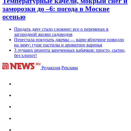
Температурные качели, мокрый снег и
заморозки до –6: погода в Москве
осенью
Продать дачу стало сложнее: все о переменах в
загородной жизни садоводов
Перестала покупать джемы — варю яблочное повидло
на зиму: гуще пастилы и ароматнее варенья
3 лучших рецепта запеченных кабачков: просто, сытно,
без хлопот!
Редакция
Реклама