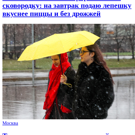
сковородку: на завтрак подаю лепешку
вкуснее пиццы и без дрожжей
Москва