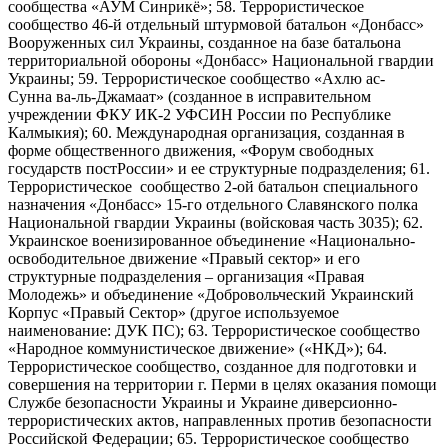
сообщества «АУМ Синрикё»; 58. Террористическое
сообщество 46-й отдельный штурмовой батальон «Донбасс»
Вооруженных сил Украины, созданное на базе батальона
территориальной обороны «Донбасс» Национальной гвардии
Украины; 59. Террористическое сообщество «Ахлю ас-
Сунна ва-ль-Джамаат» (созданное в исправительном
учреждении ФКУ ИК-2 УФСИН России по Республике
Калмыкия); 60. Международная организация, созданная в
форме общественного движения, «Форум свободных
государств постРоссии» и ее структурные подразделения; 61.
Террористическое сообщество 2-ой батальон специального
назначения «Донбасс» 15-го отдельного Славянского полка
Национальной гвардии Украины (войсковая часть 3035); 62.
Украинское военизированное объединение «Национально-
освободительное движение «Правый сектор» и его
структурные подразделения – организация «Правая
Молодежь» и объединение «Добровольческий Украинский
Корпус «Правый Сектор» (другое используемое
наименование: ДУК ПС); 63. Террористическое сообщество
«Народное коммунистическое движение» («НКД»); 64.
Террористическое сообщество, созданное для подготовки и
совершения на территории г. Перми в целях оказания помощи
Службе безопасности Украины и Украине диверсионно-
террористических актов, направленных против безопасности
Российской Федерации; 65. Террористическое сообщество