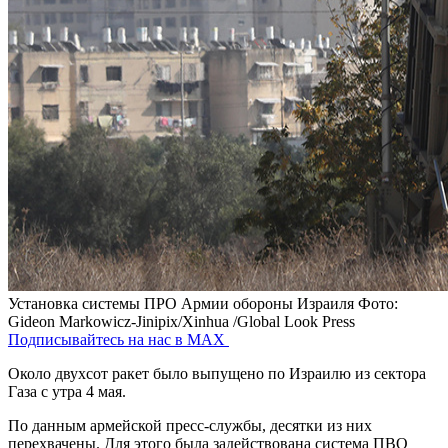
Установка системы ПРО Армии обороны Израиля
Фото:
Gideon Markowicz-Jinipix/Xinhua /Global Look Press
Подписывайтесь на нас в MAX
Около двухсот ракет было выпущено по Израилю из сектора
Газа с утра 4 мая.
По данным армейской пресс-службы, десятки из них
перехвачены. Для этого была задействована система ПВО