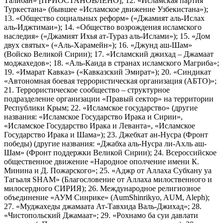
Талибан» [ПРИОСТАНОВЛЕНО]; 12. «Исламская партия
Туркестана» (бывшее «Исламское движение Узбекистана»);
13. «Общество социальных реформ» («Джамият аль-Ислах
аль-Иджтимаи»); 14. «Общество возрождения исламского
наследия» («Джамият Ихья ат-Тураз аль-Ислами»); 15. «Дом
двух святых» («Аль-Харамейн»); 16. «Джунд аш-Шам»
(Войско Великой Сирии); 17. «Исламский джихад – Джамаат
моджахедов»; 18. «Аль-Каида в странах исламского Магриба»;
19. «Имарат Кавказ» («Кавказский Эмират»); 20. «Синдикат
«Автономная боевая террористическая организация (АБТО)»;
21. Террористическое сообщество – структурное
подразделение организации «Правый сектор» на территории
Республики Крым; 22. «Исламское государство» (другие
названия: «Исламское Государство Ирака и Сирии»,
«Исламское Государство Ирака и Леванта», «Исламское
Государство Ирака и Шама»); 23. Джебхат ан-Нусра (Фронт
победы) (другие названия: «Джабха аль-Нусра ли-Ахль аш-
Шам» (Фронт поддержки Великой Сирии); 24. Всероссийское
общественное движение «Народное ополчение имени К.
Минина и Д. Пожарского»; 25. «Аджр от Аллаха Субхану уа
Тагьаля SHAM» (Благословение от Аллаха милоственного и
милосердного СИРИЯ); 26. Международное религиозное
объединение «АУМ Синрике» (AumShinrikyo, AUM, Aleph);
27. «Муджахеды джамаата Ат-Тавхида Валь-Джихад»; 28.
«Чистопольский Джамаат»; 29. «Рохнамо ба суи давлати