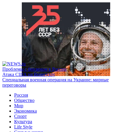
Проблемы с бензином в России
Атака США на Венесуэлу
Специальная военная операция на Украине: мирные
переговоры
Россия
Общество
Мир
Экономика
Спорт
Культура
Life Style