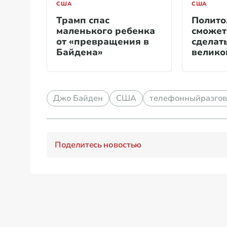
США
США
Трамп спас
Полито
маленького ребенка
сможет
от «превращения в
сделат
Байдена»
велико
держа
Джо Байден
США
телефонныйразгов
Поделитесь новостью