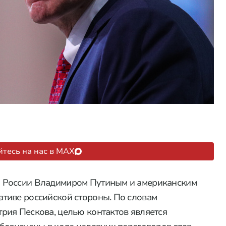
тесь на нас в MAX
 России Владимиром Путиным и американским
тиве российской стороны. По словам
рия Пескова, целью контактов является