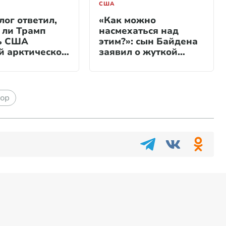
США
лог ответил,
«Как можно
 ли Трамп
насмехаться над
ь США
этим?»: сын Байдена
й арктической
заявил о жуткой
вой
болезни отца
ор