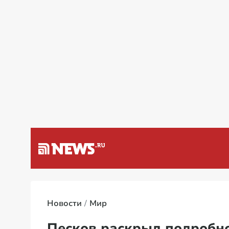
а Венесуэлу
Специальная вое
Новости
Мир
Песков раскрыл подробн