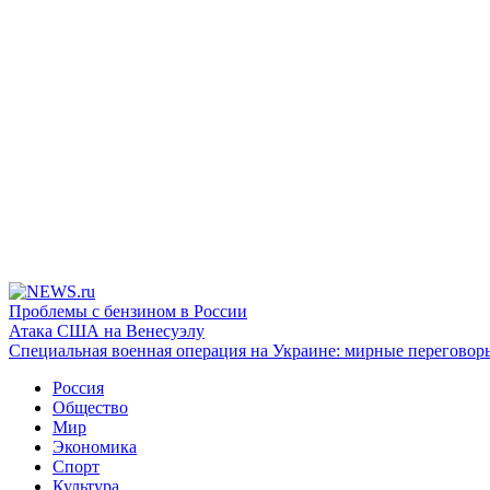
Проблемы с бензином в России
Атака США на Венесуэлу
Специальная военная операция на Украине: мирные переговор
Россия
Общество
Мир
Экономика
Спорт
Культура