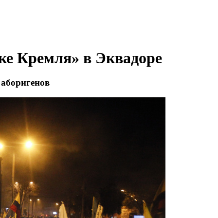
уке Кремля» в Эквадоре
 аборигенов