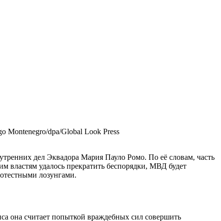
go Montenegro/dpa/Global Look Press
нутренних дел Эквадора Мария Пауло Ромо. По её словам, часть
им властям удалось прекратить беспорядки, МВД будет
ротестными лозунгами.
иса она считает попыткой враждебных сил совершить