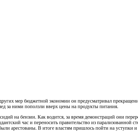
 других мер бюджетной экономии он предусматривал прекращение
след за ними поползли вверх цены на продукты питания.
дий на бензин. Как водится, за время демонстраций они перер
ндантский час и переносить правительство из парализованной с
 были арестованы. В итоге властям пришлось пойти на уступки и 