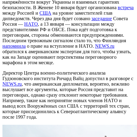
напряжённости вокруг Украины и взаимных гарантиях
безопасности. В Женеве 10 января будет организована
встреча
между Россией и
США
на уровне заместителей глав
дипведомств. Через два дня будет созвано
заседание
Совета
Россия —
НАТО
, а 13 января — консультации между
представителями РФ и ОБСЕ. Пока идёт подготовка к
переговорам, стороны обмениваются предупреждениями.
Последним тревожным сигналом стало то, что Финляндия
напомнила
о праве на вступление в НАТО.
NEWS.ru
обратился к американским экспертам для того, чтобы узнать,
как на Западе оценивают перспективы переговорного
марафона в этом месяце.
Директор Центра военно-политического анализа
Гудзоновского института Ричард Вайц допустил в разговоре с
NEWS.ru
, что американская дипломатия, вероятно, вежливо
выслушает все аргументы, которые Россия представит на
переговорах, однако сразу отклонит некоторые требования.
Например, такие как непринятие новых членов НАТО и
вывод всех Вооружённых сил США с территорий тех стран,
которые присоединились к Североатлантическому альянсу
после 1997 года.