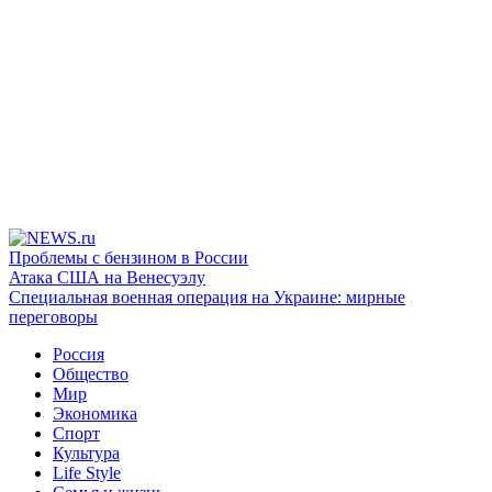
Проблемы с бензином в России
Атака США на Венесуэлу
Специальная военная операция на Украине: мирные
переговоры
Россия
Общество
Мир
Экономика
Спорт
Культура
Life Style