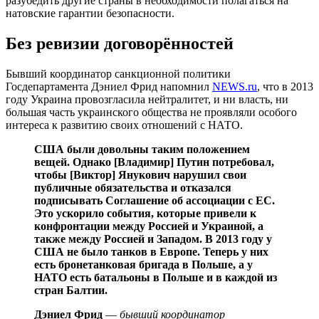
разубедить другие страны в необходимости полагаться на
натовские гарантии безопасности.
Без ревизии договорённостей
Бывший координатор санкционной политики
Госдепартамента Дэниел Фрид напомнил
NEWS.ru
, что в 2013
году Украина провозгласила нейтралитет, и ни власть, ни
большая часть украинского общества не проявляли особого
интереса к развитию своих отношений с НАТО.
США были довольны таким положением
вещей. Однако [Владимир] Путин потребовал,
чтобы [Виктор] Янукович нарушил свои
публичные обязательства и отказался
подписывать Соглашение об ассоциации с ЕС.
Это ускорило события, которые привели к
конфронтации между Россией и Украиной, а
также между Россией и Западом. В 2013 году у
США не было танков в Европе. Теперь у них
есть бронетанковая бригада в Польше, а у
НАТО есть батальоны в Польше и в каждой из
стран Балтии.
Дэниел Фрид
—
бывший координатор