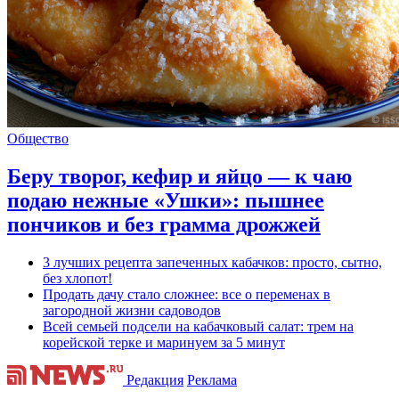
Общество
Беру творог, кефир и яйцо — к чаю
подаю нежные «Ушки»: пышнее
пончиков и без грамма дрожжей
3 лучших рецепта запеченных кабачков: просто, сытно,
без хлопот!
Продать дачу стало сложнее: все о переменах в
загородной жизни садоводов
Всей семьей подсели на кабачковый салат: трем на
корейской терке и маринуем за 5 минут
Редакция
Реклама