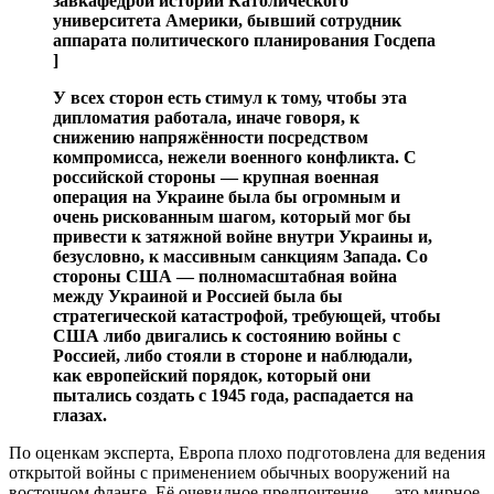
завкафедрой истории Католического
университета Америки, бывший сотрудник
аппарата политического планирования Госдепа
]
У всех сторон есть стимул к тому, чтобы эта
дипломатия работала, иначе говоря, к
снижению напряжённости посредством
компромисса, нежели военного конфликта. С
российской стороны — крупная военная
операция на Украине была бы огромным и
очень рискованным шагом, который мог бы
привести к затяжной войне внутри Украины и,
безусловно, к массивным санкциям Запада. Со
стороны США — полномасштабная война
между Украиной и Россией была бы
стратегической катастрофой, требующей, чтобы
США либо двигались к состоянию войны с
Россией, либо стояли в стороне и наблюдали,
как европейский порядок, который они
пытались создать с 1945 года, распадается на
глазах.
По оценкам эксперта, Европа плохо подготовлена ​​для ведения
открытой войны с применением обычных вооружений на
восточном фланге. Её очевидное предпочтение — это мирное