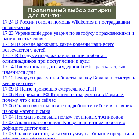
17:24
В России готовят помощь Wildberries и пострадавшим
бизнесменам
17:23
Украинский дрон ударил по автобусу с гражданскими и
ранил шесть человек
17:19
На Ямале раскрыли, какие болезни чаще всего
встречаются у детей
17:17
В Госдуме предложили решение проблемы
олимпиадников при поступлении в вузы
17:14
Племянник создателя ядерной бомбы рассказал, как
изменился дядя
17:12
Белорусы раскупили билеты на шоу Билана, несмотря на
высокую сцену
17:09
В Пензе произошло смертельное ДТП
17:06
Историка из РФ Кирпиченка задержали в Израиле:
почему, что с ним сейчас
17:06
Стали известны новые подробности гибели выпавших
из окна матери и сына
17:04
Психиатр раскрыла пользу групповых тренировок
17:03
Аналитики сообщили Киеву неприятные новости о
дефиците дизтоплива
17:03
Стало известно, за какую сумму на Украине предлагали