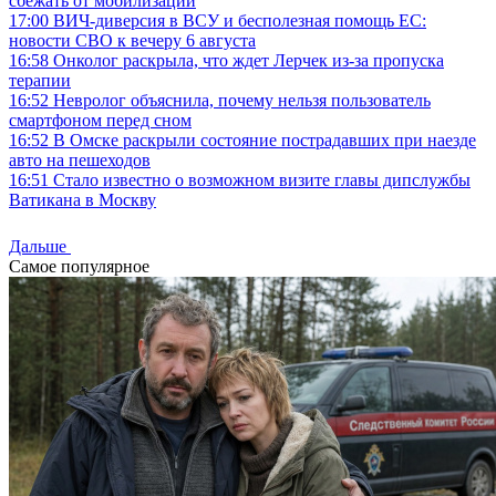
сбежать от мобилизации
17:00
ВИЧ-диверсия в ВСУ и бесполезная помощь ЕС:
новости СВО к вечеру 6 августа
16:58
Онколог раскрыла, что ждет Лерчек из-за пропуска
терапии
16:52
Невролог объяснила, почему нельзя пользователь
смартфоном перед сном
16:52
В Омске раскрыли состояние пострадавших при наезде
авто на пешеходов
16:51
Стало известно о возможном визите главы дипслужбы
Ватикана в Москву
Дальше
Самое популярное