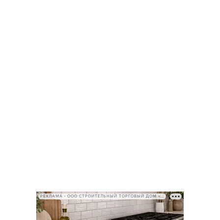
РЕКЛАМА • ООО СТРОИТЕЛЬНЫЙ ТОРГОВЫЙ ДОМ «ПЕТРОВИЧ», ИНН 7802348846