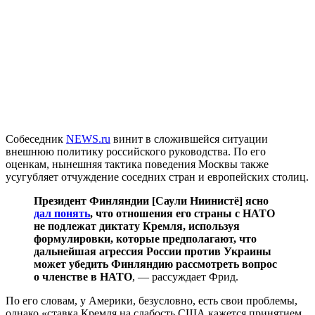
Собеседник
NEWS.ru
винит в сложившейся ситуации
внешнюю политику российского руководства. По его
оценкам, нынешняя тактика поведения Москвы также
усугубляет отчуждение соседних стран и европейских столиц.
Президент Финляндии [Саули Ниинистё] ясно
дал понять
, что отношения его страны с НАТО
не подлежат диктату Кремля, используя
формулировки, которые предполагают, что
дальнейшая агрессия России против Украины
может убедить Финляндию рассмотреть вопрос
о членстве в НАТО
,
— рассуждает Фрид.
По его словам, у Америки, безусловно, есть свои проблемы,
однако «ставка Кремля на слабость США кажется принятием