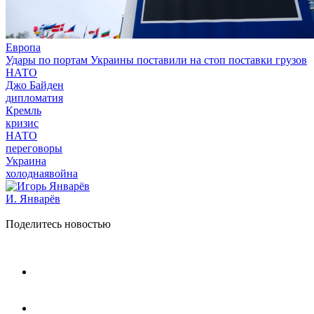
Европа
Удары по портам Украины поставили на стоп поставки грузов
НАТО
Джо Байден
дипломатия
Кремль
кризис
НАТО
переговоры
Украина
холоднаявойна
И. Январёв
Поделитесь новостью