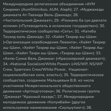
Международное религиозное объединение «АУМ
Синрике» (AumShinrikyo, AUM, Aleph); 27. «Муджахеды
джамаата Ат-Тавхида Валь-Джихад»; 28.
«Чистопольский Джамаат»; 29. «Рохнамо ба суи давлати
исломи» («Путеводитель в исламское государство»); 30.
Террористическое сообщество «Сеть»; 31. «Катиба
Таухид валь-Джихад»; 32. «Хайят Тахрир аш-Шам»
(«Организация освобождения Леванта», «Хайят Тахрир
аш-Шам», «Хейят Тахрир аш-Шам», «Хейят Тахрир Аш-
Шам», «Хайят Тахри аш-Шам», «Тахрир аш-Шам»); 33.
«Ахлю Сунна Валь Джамаа» («Красноярский джамаат»);
34. «National Socialism/White Power» («NS/WP, NS/WP
Crew, Sparrows Crew/White Power, Национал-
социализм/Белая сила, власть»); 35. Террористическое
сообщество, созданное Мальцевым В.В. из числа
участников Межрегионального общественного
движения «Артподготовка»; 36. Религиозная группа
“Джамаат “Красный пахарь”; 37. Международное
молодежное движение «Колумбайн» (другое
используемое наименование «Скулшутинг»); 38.