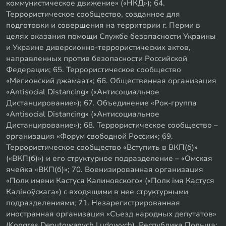
коммунистическое движение» («НКД»); 64.
Террористическое сообщество, созданное для
подготовки и совершения на территории г. Перми в
целях оказания помощи Службе безопасности Украины
и Украине диверсионно-террористических актов,
направленных против безопасности Российской
Федерации; 65. Террористическое сообщество
«Мегионский джамаат»; 66. Общественная организация
«Antisocial Distancing» («Антисоциальное
Дистанцирование»); 67. Объединение «Рок-группа
«Antisocial Distancing» («Антисоциальное
Дистанцирование»); 68. Террористическое сообщество –
организация «Форум свободной России»; 69.
Террористическое сообщество «Вступить в ВКП(б)»
(«ВКП(б)») и его структурное подразделение – «Омская
ячейка «ВКП(б)»; 70. Военизированная организация
«Полк имени Кастуся Калиновского» («Полк iмя Кастуся
Калiноўскага») с входящими в нее структурными
подразделениями; 71. Незарегистрированная
иностранная организация «Съезд народных депутатов»
(Kongres Deputowanych Ludowych), Республика Польша;