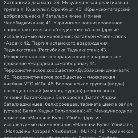
Хатлонский джамаат; 39. Мусульманская религиозная
группа п. Кушкуль г. Оренбург; 40. «Крымско-татарский
добровольческий батальон имени Номана
Челебиджихана»; 41. Украинское военизированное
националистическое объединение «Азов» (другие
используемые наименования: батальон «Азов», полк
«Азов»); 42. Партия исламского возрождения
Таджикистана (Республика Таджикистан); 43.
Межрегиональное леворадикальное анархистское
движение «Народная самооборона»; 44.
Террористическое сообщество «Дуббайский джамаат»;
45. Террористическое сообщество – «московская
ячейка» МТО «ИГ»; 46. Боевое крыло группы (вирда)
последователей (мюидов, мурдов) религиозного
течения Батал-Хаджи Белхороева (Батал-Хаджи,
баталхаджинцев, белхороевцев, тариката шейха овлия
(устаза) Батал-Хаджи Белхороева); 47. Международное
движение «Маньяки Культ Убийц» (другие
используемые наименования «Маньяки Культ Убийств»,
«Молодёжь Которая Улыбается», М.К.У.); 48. Украинское
военизированное объединение Легион «Свобода