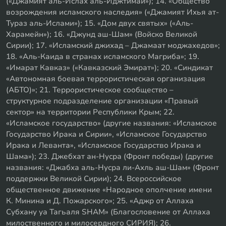
(«Джамият аль-Ислах аль-Иджтимаи»); 14. «Общество
возрождения исламского наследия» («Джамият Ихья ат-
Тураз аль-Ислами»); 15. «Дом двух святых» («Аль-
Харамейн»); 16. «Джунд аш-Шам» (Войско Великой
Сирии); 17. «Исламский джихад – Джамаат моджахедов»;
18. «Аль-Каида в странах исламского Магриба»; 19.
«Имарат Кавказ» («Кавказский Эмират»); 20. «Синдикат
«Автономная боевая террористическая организация
(АБТО)»; 21. Террористическое сообщество –
структурное подразделение организации «Правый
сектор» на территории Республики Крым; 22.
«Исламское государство» (другие названия: «Исламское
Государство Ирака и Сирии», «Исламское Государство
Ирака и Леванта», «Исламское Государство Ирака и
Шама»); 23. Джебхат ан-Нусра (Фронт победы) (другие
названия: «Джабха аль-Нусра ли-Ахль аш-Шам» (Фронт
поддержки Великой Сирии); 24. Всероссийское
общественное движение «Народное ополчение имени
К. Минина и Д. Пожарского»; 25. «Аджр от Аллаха
Субхану уа Тагьаля SHAM» (Благословение от Аллаха
милоственного и милосердного СИРИЯ); 26.