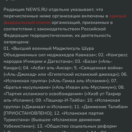
Редакция NEWS.RU отдельно указывает, что
перечисленные ниже организации включены в
единый
федеральный список
организаций, признанных в
соответствии с законодательством Российской
Федерации террористическими, их деятельность
запрещена:
01. «Высший военный Маджлисуль Шура
Объединенных сил моджахедов Кавказа»; 02. «Конгресс
народов Ичкерии и Дагестана»; 03. «База» («Аль-
Каида»); 04. «Асбат аль-Ансар»; 5. «Священная война»
(«Аль-Джихад» или «Египетский исламский джихад»); 06.
«Исламская группа» («Аль-Гамаа аль-Исламия»); 07.
«Братья-мусульмане» («Аль-Ихван аль-Муслимун»); 08.
«Партия исламского освобождения» («Хизб ут-Тахрир
аль-Ислами»); 09. «Лашкар-И-Тайба»; 10. «Исламская
группа» («Джамаат-и-Ислами»); 11. «Движение Талибан»
[ПРИОСТАНОВЛЕНО]; 12. «Исламская партия
Туркестана» (бывшее «Исламское движение
Узбекистана»); 13. «Общество социальных реформ»