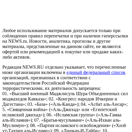
предоставления информации на основе сбора, систематизации
и анализа сведений, относящихся к предпочтениям
пользователей сети "Интернет", находящихся на территории
Российской Федерации)
Любое использование материалов допускается только при
соблюдении правил перепечатки и при наличии гиперссылки
на NEWS.ru. Новости, аналитика, прогнозы и другие
материалы, представленные на данном сайте, не являются
офертой или рекомендацией к покупке или продаже каких-
либо активов.
Редакция NEWS.RU отдельно указывает, что перечисленные
ниже организации включены в
единый федеральный список
организаций, признанных в соответствии с
законодательством Российской Федерации
террористическими, их деятельность запрещена:
01. «Высший военный Маджлисуль Шура Объединенных сил
моджахедов Кавказа»; 02. «Конгресс народов Ичкерии и
Дагестана»; 03. «База» («Аль-Каида»); 04. «Асбат аль-Ансар»;
5. «Священная война» («Аль-Джихад» или «Египетский
исламский джихад»); 06. «Исламская группа» («Аль-Гамаа
аль-Исламия»); 07. «Братья-мусульмане» («Аль-Ихван аль-
Муслимун»); 08. «Партия исламского освобождения» («Хизб
ут-Тахрир аль-Ислами»); 09. «Лашкар-И-Тайба»; 10.