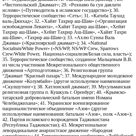
«Чистопольский Джамаат»; 29. «Рохнамо ба суи давлати
исломи» («Путеводитель в исламское государство»); 30.
Террористическое сообщество «Сеть»; 31. «Катиба Таухид
валь-Джихад»; 32. «Хайят Тахрир аш-Шам» («Организация
освобождения Леванта», «Хайят Тахрир аш-Шам», «Хейят
Тахрир аш-Шам», «Хейят Тахрир Аш-Шам», «Хайят Тахри
аш-Шам», «Тахрир аш-Шам»); 33. «Ахлю Сунна Валь
Джамаа» («Красноярский джамаат»); 34. «National
Socialism/White Power» («NS/WP, NS/WP Crew, Sparrows
Crew/White Power, Национал-социализм/Белая сила, власть»);
35. Террористическое сообщество, созданное Мальцевым В.В.
из числа участников Межрегионального общественного
движения «Артподготовка»; 36. Религиозная группа
“Джамаат “Красный пахарь”; 37. Международное молодежное
движение «Колумбайн» (другое используемое наименование
«Скулшутинг»); 38. Хатлонский джамаат; 39. Мусульманская
религиозная группа п. Кушкуль г. Оренбург; 40. «Крымско-
татарский добровольческий батальон имени Номана
Челебиджихана»; 41. Украинское военизированное
националистическое объединение «Азов» (другие
используемые наименования: батальон «Азов», полк «Азов»);
42. Партия исламского возрождения Таджикистана
(Республика Таджикистан); 43. Межрегиональное
леворадикальное анархистское движение «Народная
самооборона»; 44. Террористическое сообщество «Дуббайский