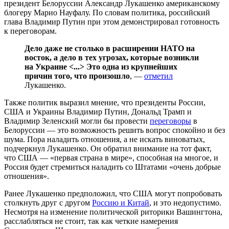
президент Белоруссии Александр Лукашенко американскому
блогеру Марио Науфалу. По словам политика, российский
глава Владимир Путин при этом демонстрировал готовность
к переговорам.
Дело даже не столько в расширении НАТО на
восток, а дело в тех угрозах, которые возникли
на Украине <...> Это одна из крупнейших
причин того, что произошло
, —
отметил
Лукашенко.
Также политик выразил мнение, что президенты России,
США и Украины Владимир Путин, Дональд Трамп и
Владимир Зеленский могли бы провести
переговоры
в
Белоруссии — это возможность решить вопрос спокойно и без
шума. Пора наладить отношения, а не искать виноватых,
подчеркнул Лукашенко. Он обратил внимание на тот факт,
что США — «первая страна в мире», способная на многое, и
Россия будет стремиться наладить со Штатами «очень добрые
отношения».
Ранее Лукашенко предположил, что США могут попробовать
столкнуть друг с другом
Россию и Китай
, и это недопустимо.
Несмотря на изменение политической риторики Вашингтона,
расслабляться не стоит, так как четкие намерения