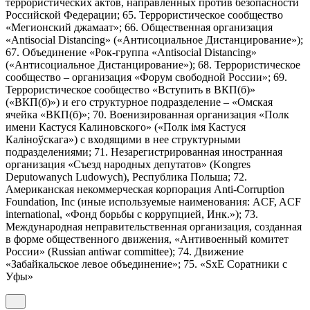
террористических актов, направленных против безопасности
Российской Федерации; 65. Террористическое сообщество
«Мегионский джамаат»; 66. Общественная организация
«Antisocial Distancing» («Антисоциальное Дистанцирование»);
67. Объединение «Рок-группа «Antisocial Distancing»
(«Антисоциальное Дистанцирование»); 68. Террористическое
сообщество – организация «Форум свободной России»; 69.
Террористическое сообщество «Вступить в ВКП(б)»
(«ВКП(б)») и его структурное подразделение – «Омская
ячейка «ВКП(б)»; 70. Военизированная организация «Полк
имени Кастуся Калиновского» («Полк iмя Кастуся
Калiноўскага») с входящими в нее структурными
подразделениями; 71. Незарегистрированная иностранная
организация «Съезд народных депутатов» (Kongres
Deputowanych Ludowych), Республика Польша; 72.
Американская некоммерческая корпорация Anti-Corruption
Foundation, Inc (иные используемые наименования: ACF, ACF
international, «Фонд борьбы с коррупцией, Инк.»); 73.
Международная неправительственная организация, созданная
в форме общественного движения, «Антивоенный комитет
России» (Russian antiwar committee); 74. Движение
«Забайкальское левое объединение»; 75. «SxE Соратники с
Уфы»