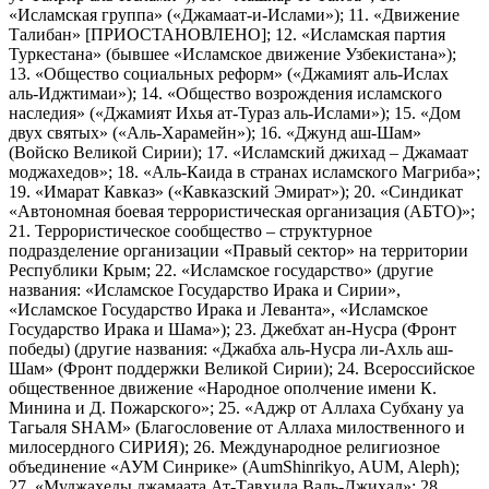
«Исламская группа» («Джамаат-и-Ислами»); 11. «Движение
Талибан» [ПРИОСТАНОВЛЕНО]; 12. «Исламская партия
Туркестана» (бывшее «Исламское движение Узбекистана»);
13. «Общество социальных реформ» («Джамият аль-Ислах
аль-Иджтимаи»); 14. «Общество возрождения исламского
наследия» («Джамият Ихья ат-Тураз аль-Ислами»); 15. «Дом
двух святых» («Аль-Харамейн»); 16. «Джунд аш-Шам»
(Войско Великой Сирии); 17. «Исламский джихад – Джамаат
моджахедов»; 18. «Аль-Каида в странах исламского Магриба»;
19. «Имарат Кавказ» («Кавказский Эмират»); 20. «Синдикат
«Автономная боевая террористическая организация (АБТО)»;
21. Террористическое сообщество – структурное
подразделение организации «Правый сектор» на территории
Республики Крым; 22. «Исламское государство» (другие
названия: «Исламское Государство Ирака и Сирии»,
«Исламское Государство Ирака и Леванта», «Исламское
Государство Ирака и Шама»); 23. Джебхат ан-Нусра (Фронт
победы) (другие названия: «Джабха аль-Нусра ли-Ахль аш-
Шам» (Фронт поддержки Великой Сирии); 24. Всероссийское
общественное движение «Народное ополчение имени К.
Минина и Д. Пожарского»; 25. «Аджр от Аллаха Субхану уа
Тагьаля SHAM» (Благословение от Аллаха милоственного и
милосердного СИРИЯ); 26. Международное религиозное
объединение «АУМ Синрике» (AumShinrikyo, AUM, Aleph);
27. «Муджахеды джамаата Ат-Тавхида Валь-Джихад»; 28.