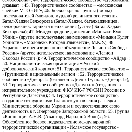
джамаат»; 45. Террористическое сообщество – «московская
ячейка» МТО «ИГ»; 46. Боевое крыло группы (вирда)
последователей (мюидов, мурдов) религиозного течения
Батал-Хаджи Белхороева (Батал-Хаджи, баталхаджинцев,
белхороевцев, тариката шейха овлия (устаза) Батал-Хаджи
Белхороева); 47. Международное движение «Маньяки Культ
Убийц» (другие используемые наименования «Маньяки Культ
Убийств», «Молодёжь Которая Улыбается», М.К.У.); 48.
Украинское военизированное объединение Легион «Свобода
России» (другое используемое наименование «Легион
Свобода России»); 49. Террористическое сообщество «Айдар»;
50. Националистическая организация «Русский
добровольческий корпус»; 51. Террористическое сообщество –
«Грузинский национальный легион»; 52. Террористическое
сообщество «Днепр-1» (батальон «Днепр-1», полк «Днепр-1»);
53. Террористическое сообщество «Джамаат» (созданное в
исправительном учреждении ФКУ ИК-7 УФСИН России по
Республике Дагестан); 54. Террористическое сообщество,
созданное сотрудниками Главного управления разведки
Министерства обороны Украины и осуществлявшее свою
деятельность в г. Энергодаре Запорожской области; 55. Группа
«Концепция А.Н.В. (Авангард Народной Воли)»; 56.
Обособленное боевое подразделение международной
террористической организации «Исламское государство»