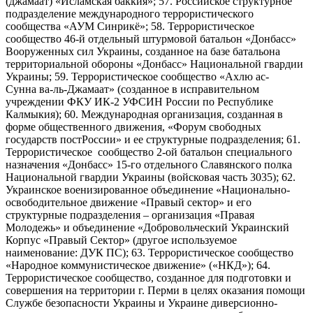
(джамаат) «Исламская баккия»; 57. Российское структурное
подразделение международного террористического
сообщества «АУМ Синрикё»; 58. Террористическое
сообщество 46-й отдельный штурмовой батальон «Донбасс»
Вооруженных сил Украины, созданное на базе батальона
территориальной обороны «Донбасс» Национальной гвардии
Украины; 59. Террористическое сообщество «Ахлю ас-
Сунна ва-ль-Джамаат» (созданное в исправительном
учреждении ФКУ ИК-2 УФСИН России по Республике
Калмыкия); 60. Международная организация, созданная в
форме общественного движения, «Форум свободных
государств постРоссии» и ее структурные подразделения; 61.
Террористическое сообщество 2-ой батальон специального
назначения «Донбасс» 15-го отдельного Славянского полка
Национальной гвардии Украины (войсковая часть 3035); 62.
Украинское военизированное объединение «Национально-
освободительное движение «Правый сектор» и его
структурные подразделения – организация «Правая
Молодежь» и объединение «Добровольческий Украинский
Корпус «Правый Сектор» (другое используемое
наименование: ДУК ПС); 63. Террористическое сообщество
«Народное коммунистическое движение» («НКД»); 64.
Террористическое сообщество, созданное для подготовки и
совершения на территории г. Перми в целях оказания помощи
Службе безопасности Украины и Украине диверсионно-