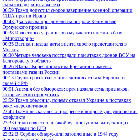
скрытого дефицита железа
00:59
Трамп допустил скорое завершение военной операции
США против Ирана
00:43
Два взрыва прогремели на острове Кешм возле
Ормузского пролива
00:38
Известного украинского музыканта внесли в базу
«Миротворца»
00:35
Ватикан назвал даты визита своего представителя в
Москву
00:30
Четыре человека пострадали при атаках дронов ВСУ на
Белгородскую область
00:26
Южная Корея попросила Британию помочь с
поставками газа из России
00:13
Грушко рассказал о последствиях отказа Европы от
связей с РФ
00:01
Анемия без обмороков: врач назвала семь признаков,
которые легко пропустить
23:59
Трамп объяснил, почему отказал Украине в поставках
ракет-перехватчиков
23:45
Трамп высказался о прогрессе в вопросе урегулирования
конфликта
23:33
Стало известно, в какой вуз поступила выпускница с
400 баллами по ЕГЭ
23:32
В Сербии обнаружили затопленные в 1944 году
немецкие военные суда