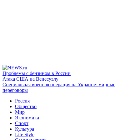
Проблемы с бензином в России
Атака США на Венесуэлу
Специальная военная операция на Украине: мирные
переговоры
Россия
Общество
Мир
Экономика
Спорт
Культура
Life Style