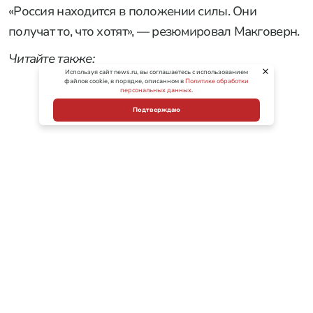
«Россия находится в положении силы. Они
получат то, что хотят», — резюмировал Макговерн.
Читайте также:
Используя сайт news.ru, вы соглашаетесь с использованием
файлов cookie, в порядке, описанном в
Политике обработки
персональных данных
.
Подтверждаю
«Все кончено. Путин победил»: озвучен шок-