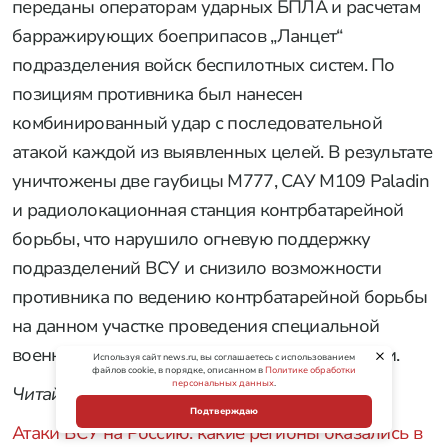
переданы операторам ударных БПЛА и расчетам
барражирующих боеприпасов „Ланцет“
подразделения войск беспилотных систем. По
позициям противника был нанесен
комбинированный удар с последовательной
атакой каждой из выявленных целей. В результате
уничтожены две гаубицы M777, САУ M109 Paladin
и радиолокационная станция контрбатарейной
борьбы, что нарушило огневую поддержку
подразделений ВСУ и снизило возможности
противника по ведению контрбатарейной борьбы
на данном участке проведения специальной
военной операции», —
говорится
в сообщении.
Используя сайт news.ru, вы соглашаетесь с использованием
файлов cookie, в порядке, описанном в
Политике обработки
персональных данных
.
Читайте также:
Подтверждаю
Атаки ВСУ на Россию: какие регионы оказались в