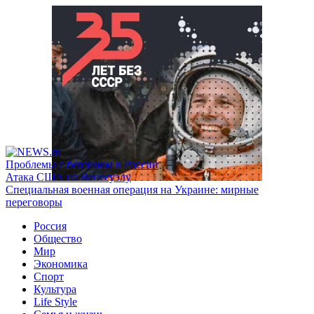
Проблемы с бензином в России
Атака США на Венесуэлу
Специальная военная операция на Украине: мирные
переговоры
Россия
Общество
Мир
Экономика
Спорт
Культура
Life Style