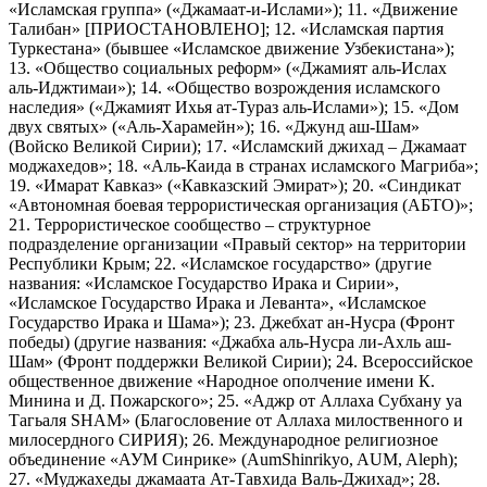
«Исламская группа» («Джамаат-и-Ислами»); 11. «Движение
Талибан» [ПРИОСТАНОВЛЕНО]; 12. «Исламская партия
Туркестана» (бывшее «Исламское движение Узбекистана»);
13. «Общество социальных реформ» («Джамият аль-Ислах
аль-Иджтимаи»); 14. «Общество возрождения исламского
наследия» («Джамият Ихья ат-Тураз аль-Ислами»); 15. «Дом
двух святых» («Аль-Харамейн»); 16. «Джунд аш-Шам»
(Войско Великой Сирии); 17. «Исламский джихад – Джамаат
моджахедов»; 18. «Аль-Каида в странах исламского Магриба»;
19. «Имарат Кавказ» («Кавказский Эмират»); 20. «Синдикат
«Автономная боевая террористическая организация (АБТО)»;
21. Террористическое сообщество – структурное
подразделение организации «Правый сектор» на территории
Республики Крым; 22. «Исламское государство» (другие
названия: «Исламское Государство Ирака и Сирии»,
«Исламское Государство Ирака и Леванта», «Исламское
Государство Ирака и Шама»); 23. Джебхат ан-Нусра (Фронт
победы) (другие названия: «Джабха аль-Нусра ли-Ахль аш-
Шам» (Фронт поддержки Великой Сирии); 24. Всероссийское
общественное движение «Народное ополчение имени К.
Минина и Д. Пожарского»; 25. «Аджр от Аллаха Субхану уа
Тагьаля SHAM» (Благословение от Аллаха милоственного и
милосердного СИРИЯ); 26. Международное религиозное
объединение «АУМ Синрике» (AumShinrikyo, AUM, Aleph);
27. «Муджахеды джамаата Ат-Тавхида Валь-Джихад»; 28.