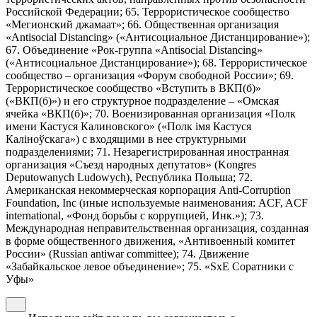
Российской Федерации; 65. Террористическое сообщество
«Мегионский джамаат»; 66. Общественная организация
«Antisocial Distancing» («Антисоциальное Дистанцирование»);
67. Объединение «Рок-группа «Antisocial Distancing»
(«Антисоциальное Дистанцирование»); 68. Террористическое
сообщество – организация «Форум свободной России»; 69.
Террористическое сообщество «Вступить в ВКП(б)»
(«ВКП(б)») и его структурное подразделение – «Омская
ячейка «ВКП(б)»; 70. Военизированная организация «Полк
имени Кастуся Калиновского» («Полк iмя Кастуся
Калiноўскага») с входящими в нее структурными
подразделениями; 71. Незарегистрированная иностранная
организация «Съезд народных депутатов» (Kongres
Deputowanych Ludowych), Республика Польша; 72.
Американская некоммерческая корпорация Anti-Corruption
Foundation, Inc (иные используемые наименования: ACF, ACF
international, «Фонд борьбы с коррупцией, Инк.»); 73.
Международная неправительственная организация, созданная
в форме общественного движения, «Антивоенный комитет
России» (Russian antiwar committee); 74. Движение
«Забайкальское левое объединение»; 75. «SxE Соратники с
Уфы»