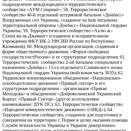
подразделение международного террористического
сообщества «АУМ Синрикё»; 58. Террористическое
сообщество 46-й отдельный штурмовой батальон «Донбасс»
Вооруженных сил Украины, созданное на базе батальона
территориальной обороны «Донбасс» Национальной гвардии
Украины; 59. Террористическое сообщество «Ахлю ас-
Сунна ва-ль-Джамаат» (созданное в исправительном
учреждении ФКУ ИК-2 УФСИН России по Республике
Калмыкия); 60. Международная организация, созданная в
форме общественного движения, «Форум свободных
государств постРоссии» и ее структурные подразделения; 61.
Террористическое сообщество 2-ой батальон специального
назначения «Донбасс» 15-го отдельного Славянского полка
Национальной гвардии Украины (войсковая часть 3035); 62.
Украинское военизированное объединение «Национально-
освободительное движение «Правый сектор» и его
структурные подразделения – организация «Правая
Молодежь» и объединение «Добровольческий Украинский
Корпус «Правый Сектор» (другое используемое
наименование: ДУК ПС); 63. Террористическое сообщество
«Народное коммунистическое движение» («НКД»); 64.
Террористическое сообщество, созданное для подготовки и
совершения на территории г. Перми в целях оказания помощи
Службе безопасности Украины и Украине диверсионно-
террористических актов, направленных против безопасности