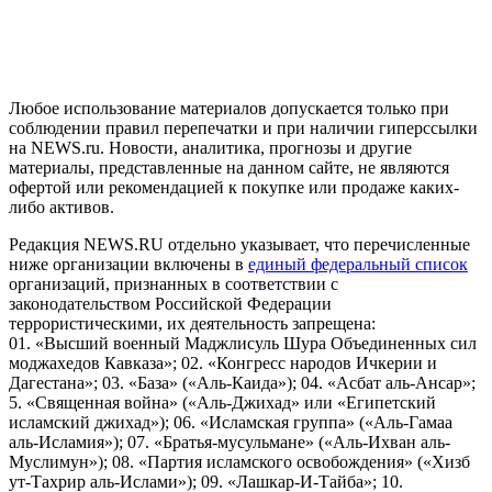
предоставления информации на основе сбора, систематизации
и анализа сведений, относящихся к предпочтениям
пользователей сети "Интернет", находящихся на территории
Российской Федерации)
Любое использование материалов допускается только при
соблюдении правил перепечатки и при наличии гиперссылки
на NEWS.ru. Новости, аналитика, прогнозы и другие
материалы, представленные на данном сайте, не являются
офертой или рекомендацией к покупке или продаже каких-
либо активов.
Редакция NEWS.RU отдельно указывает, что перечисленные
ниже организации включены в
единый федеральный список
организаций, признанных в соответствии с
законодательством Российской Федерации
террористическими, их деятельность запрещена:
01. «Высший военный Маджлисуль Шура Объединенных сил
моджахедов Кавказа»; 02. «Конгресс народов Ичкерии и
Дагестана»; 03. «База» («Аль-Каида»); 04. «Асбат аль-Ансар»;
5. «Священная война» («Аль-Джихад» или «Египетский
исламский джихад»); 06. «Исламская группа» («Аль-Гамаа
аль-Исламия»); 07. «Братья-мусульмане» («Аль-Ихван аль-
Муслимун»); 08. «Партия исламского освобождения» («Хизб
ут-Тахрир аль-Ислами»); 09. «Лашкар-И-Тайба»; 10.