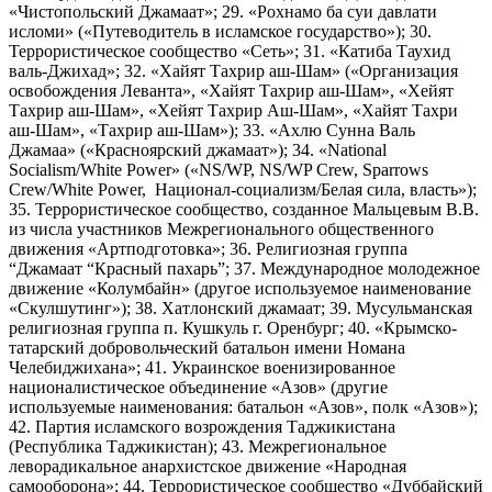
«Чистопольский Джамаат»; 29. «Рохнамо ба суи давлати
исломи» («Путеводитель в исламское государство»); 30.
Террористическое сообщество «Сеть»; 31. «Катиба Таухид
валь-Джихад»; 32. «Хайят Тахрир аш-Шам» («Организация
освобождения Леванта», «Хайят Тахрир аш-Шам», «Хейят
Тахрир аш-Шам», «Хейят Тахрир Аш-Шам», «Хайят Тахри
аш-Шам», «Тахрир аш-Шам»); 33. «Ахлю Сунна Валь
Джамаа» («Красноярский джамаат»); 34. «National
Socialism/White Power» («NS/WP, NS/WP Crew, Sparrows
Crew/White Power, Национал-социализм/Белая сила, власть»);
35. Террористическое сообщество, созданное Мальцевым В.В.
из числа участников Межрегионального общественного
движения «Артподготовка»; 36. Религиозная группа
“Джамаат “Красный пахарь”; 37. Международное молодежное
движение «Колумбайн» (другое используемое наименование
«Скулшутинг»); 38. Хатлонский джамаат; 39. Мусульманская
религиозная группа п. Кушкуль г. Оренбург; 40. «Крымско-
татарский добровольческий батальон имени Номана
Челебиджихана»; 41. Украинское военизированное
националистическое объединение «Азов» (другие
используемые наименования: батальон «Азов», полк «Азов»);
42. Партия исламского возрождения Таджикистана
(Республика Таджикистан); 43. Межрегиональное
леворадикальное анархистское движение «Народная
самооборона»; 44. Террористическое сообщество «Дуббайский