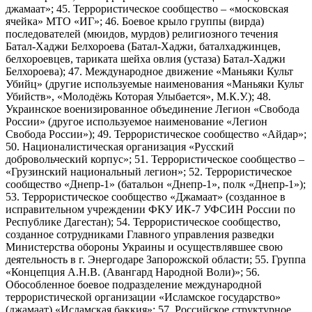
джамаат»; 45. Террористическое сообщество – «московская
ячейка» МТО «ИГ»; 46. Боевое крыло группы (вирда)
последователей (мюидов, мурдов) религиозного течения
Батал-Хаджи Белхороева (Батал-Хаджи, баталхаджинцев,
белхороевцев, тариката шейха овлия (устаза) Батал-Хаджи
Белхороева); 47. Международное движение «Маньяки Культ
Убийц» (другие используемые наименования «Маньяки Культ
Убийств», «Молодёжь Которая Улыбается», М.К.У.); 48.
Украинское военизированное объединение Легион «Свобода
России» (другое используемое наименование «Легион
Свобода России»); 49. Террористическое сообщество «Айдар»;
50. Националистическая организация «Русский
добровольческий корпус»; 51. Террористическое сообщество –
«Грузинский национальный легион»; 52. Террористическое
сообщество «Днепр-1» (батальон «Днепр-1», полк «Днепр-1»);
53. Террористическое сообщество «Джамаат» (созданное в
исправительном учреждении ФКУ ИК-7 УФСИН России по
Республике Дагестан); 54. Террористическое сообщество,
созданное сотрудниками Главного управления разведки
Министерства обороны Украины и осуществлявшее свою
деятельность в г. Энергодаре Запорожской области; 55. Группа
«Концепция А.Н.В. (Авангард Народной Воли)»; 56.
Обособленное боевое подразделение международной
террористической организации «Исламское государство»
(джамаат) «Исламская баккия»; 57. Российское структурное