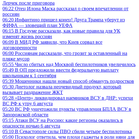
Лерчек после приговора
06:22
Отец Илона Маска рассказал о своем впечатлении от
россиян
06:20
Инфантино пришел конец! Друга Трампа уберут из
ФИФА — зловещий план УЕФА
06:15
В Госдуме рассказали, как новые правила для УК
изменят жизнь россиян
06:09
В МИД РФ заявили, что Киев сорвал все
договоренности
06:00
Россиянам рассказали, что грозит за оставленный на
пляже мусор
05:55
Число сбитых над Москвой беспилотников увеличилось
05:49
В ОП предложили ввести федеральную выплату
школьникам к 1 сентября
05:39
Мошенники нашли новый способ обмануть подростков
05:30
Диетолог назвала неочевидный продукт, который
вызывает раздражение ЖКТ
05:28
«Центр» ликвидировал наемников ВСУ в ДНР: успехи
ВС РФ к утру 6 августа
05:20
ВС РФ уничтожили пункты управления БПЛА ВСУ в
Запорожской области
05:15
Атаки ВСУ на Россию: какие регионы оказались в
опасности ночью 6 августа
05:10
В Севастополе силы ПВО сбили четыре беспилотника
05:00
Психолог ответила, чем плохи гаджеты в роли няни для