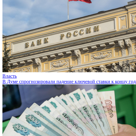
Власть
В Думе спрогнозировали падение ключевой ставки к концу год