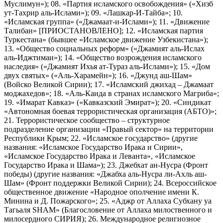
Муслимун»); 08. «Партия исламского освобождения» («Хизб
ут-Тахрир аль-Ислами»); 09. «Лашкар-И-Тайба»; 10.
«Исламская группа» («Джамаат-и-Ислами»); 11. «Движение
Талибан» [ПРИОСТАНОВЛЕНО]; 12. «Исламская партия
Туркестана» (бывшее «Исламское движение Узбекистана»);
13. «Общество социальных реформ» («Джамият аль-Ислах
аль-Иджтимаи»); 14. «Общество возрождения исламского
наследия» («Джамият Ихья ат-Тураз аль-Ислами»); 15. «Дом
двух святых» («Аль-Харамейн»); 16. «Джунд аш-Шам»
(Войско Великой Сирии); 17. «Исламский джихад – Джамаат
моджахедов»; 18. «Аль-Каида в странах исламского Магриба»;
19. «Имарат Кавказ» («Кавказский Эмират»); 20. «Синдикат
«Автономная боевая террористическая организация (АБТО)»;
21. Террористическое сообщество – структурное
подразделение организации «Правый сектор» на территории
Республики Крым; 22. «Исламское государство» (другие
названия: «Исламское Государство Ирака и Сирии»,
«Исламское Государство Ирака и Леванта», «Исламское
Государство Ирака и Шама»); 23. Джебхат ан-Нусра (Фронт
победы) (другие названия: «Джабха аль-Нусра ли-Ахль аш-
Шам» (Фронт поддержки Великой Сирии); 24. Всероссийское
общественное движение «Народное ополчение имени К.
Минина и Д. Пожарского»; 25. «Аджр от Аллаха Субхану уа
Тагьаля SHAM» (Благословение от Аллаха милоственного и
милосердного СИРИЯ); 26. Международное религиозное