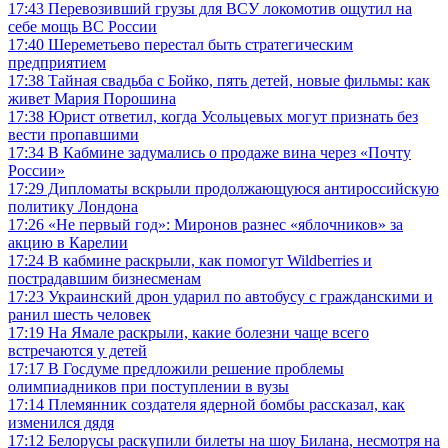
17:43
Перевозивший грузы для ВСУ локомотив ощутил на
себе мощь ВС России
17:40
Шереметьево перестал быть стратегическим
предприятием
17:38
Тайная свадьба с Бойко, пять детей, новые фильмы: как
живет Мария Порошина
17:38
Юрист ответил, когда Усольцевых могут признать без
вести пропавшими
17:34
В Кабмине задумались о продаже вина через «Почту
России»
17:29
Дипломаты вскрыли продолжающуюся антироссийскую
политику Лондона
17:26
«Не первый год»: Миронов разнес «яблочников» за
акцию в Карелии
17:24
В кабмине раскрыли, как помогут Wildberries и
пострадавшим бизнесменам
17:23
Украинский дрон ударил по автобусу с гражданскими и
ранил шесть человек
17:19
На Ямале раскрыли, какие болезни чаще всего
встречаются у детей
17:17
В Госдуме предложили решение проблемы
олимпиадников при поступлении в вузы
17:14
Племянник создателя ядерной бомбы рассказал, как
изменился дядя
17:12
Белорусы раскупили билеты на шоу Билана, несмотря на