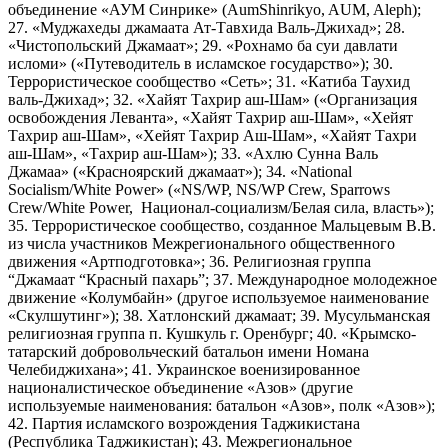
объединение «АУМ Синрике» (AumShinrikyo, AUM, Aleph);
27. «Муджахеды джамаата Ат-Тавхида Валь-Джихад»; 28.
«Чистопольский Джамаат»; 29. «Рохнамо ба суи давлати
исломи» («Путеводитель в исламское государство»); 30.
Террористическое сообщество «Сеть»; 31. «Катиба Таухид
валь-Джихад»; 32. «Хайят Тахрир аш-Шам» («Организация
освобождения Леванта», «Хайят Тахрир аш-Шам», «Хейят
Тахрир аш-Шам», «Хейят Тахрир Аш-Шам», «Хайят Тахри
аш-Шам», «Тахрир аш-Шам»); 33. «Ахлю Сунна Валь
Джамаа» («Красноярский джамаат»); 34. «National
Socialism/White Power» («NS/WP, NS/WP Crew, Sparrows
Crew/White Power, Национал-социализм/Белая сила, власть»);
35. Террористическое сообщество, созданное Мальцевым В.В.
из числа участников Межрегионального общественного
движения «Артподготовка»; 36. Религиозная группа
“Джамаат “Красный пахарь”; 37. Международное молодежное
движение «Колумбайн» (другое используемое наименование
«Скулшутинг»); 38. Хатлонский джамаат; 39. Мусульманская
религиозная группа п. Кушкуль г. Оренбург; 40. «Крымско-
татарский добровольческий батальон имени Номана
Челебиджихана»; 41. Украинское военизированное
националистическое объединение «Азов» (другие
используемые наименования: батальон «Азов», полк «Азов»);
42. Партия исламского возрождения Таджикистана
(Республика Таджикистан); 43. Межрегиональное