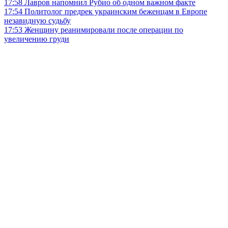
17:58
Лавров напомнил Рубио об одном важном факте
17:54
Политолог предрек украинским беженцам в Европе
незавидную судьбу
17:53
Женщину реанимировали после операции по
увеличению груди