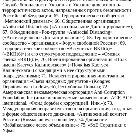
Службе безопасности Украины и Украине диверсионно-
террористических актов, направленных против безопасности
Российской Федерации; 65. Террористическое сообщество
«Мегионский джамаат»; 66. Общественная организация
«Antisocial Distancing» («Антисоциальное Дистанцирование»);
67. Объединение «Рок-группа «Antisocial Distancing»
(«Антисоциальное Дистанцирование»); 68. Террористическое
сообщество – организация «Форум свободной России»; 69.
Террористическое сообщество «Вступить в ВКП(б)»
(«ВКП(б)») и его структурное подразделение – «Омская
ячейка «ВКП(б)»; 70. Военизированная организация «Полк
имени Кастуся Калиновского» («Полк iмя Кастуся
Калiноўскага») с входящими в нее структурными
подразделениями; 71. Незарегистрированная иностранная
организация «Съезд народных депутатов» (Kongres
Deputowanych Ludowych), Республика Польша; 72.
Американская некоммерческая корпорация Anti-Corruption
Foundation, Inc (иные используемые наименования: ACF, ACF
international, «Фонд борьбы с коррупцией, Инк.»); 73.
Международная неправительственная организация, созданная
в форме общественного движения, «Антивоенный комитет
России» (Russian antiwar committee); 74. Движение
«Забайкальское левое объединение»; 75. «SxE Соратники с
Уфы»