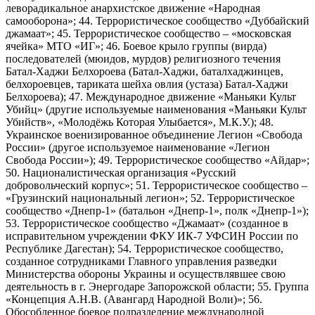
леворадикальное анархистское движение «Народная
самооборона»; 44. Террористическое сообщество «Дуббайский
джамаат»; 45. Террористическое сообщество – «московская
ячейка» МТО «ИГ»; 46. Боевое крыло группы (вирда)
последователей (мюидов, мурдов) религиозного течения
Батал-Хаджи Белхороева (Батал-Хаджи, баталхаджинцев,
белхороевцев, тариката шейха овлия (устаза) Батал-Хаджи
Белхороева); 47. Международное движение «Маньяки Культ
Убийц» (другие используемые наименования «Маньяки Культ
Убийств», «Молодёжь Которая Улыбается», М.К.У.); 48.
Украинское военизированное объединение Легион «Свобода
России» (другое используемое наименование «Легион
Свобода России»); 49. Террористическое сообщество «Айдар»;
50. Националистическая организация «Русский
добровольческий корпус»; 51. Террористическое сообщество –
«Грузинский национальный легион»; 52. Террористическое
сообщество «Днепр-1» (батальон «Днепр-1», полк «Днепр-1»);
53. Террористическое сообщество «Джамаат» (созданное в
исправительном учреждении ФКУ ИК-7 УФСИН России по
Республике Дагестан); 54. Террористическое сообщество,
созданное сотрудниками Главного управления разведки
Министерства обороны Украины и осуществлявшее свою
деятельность в г. Энергодаре Запорожской области; 55. Группа
«Концепция А.Н.В. (Авангард Народной Воли)»; 56.
Обособленное боевое подразделение международной