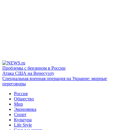
Проблемы с бензином в России
Атака США на Венесуэлу
Специальная военная операция на Украине: мирные
переговоры
Россия
Общество
Мир
Экономика
Спорт
Культура
Life Style