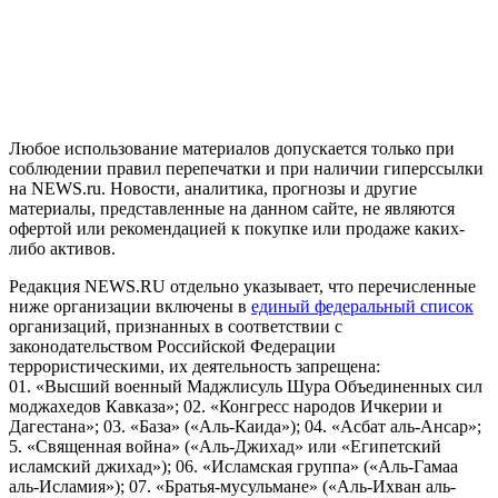
На информационном ресурсе NEWS.RU применяются
рекомендательные технологии (информационные технологии
предоставления информации на основе сбора, систематизации
и анализа сведений, относящихся к предпочтениям
пользователей сети "Интернет", находящихся на территории
Российской Федерации)
Любое использование материалов допускается только при
соблюдении правил перепечатки и при наличии гиперссылки
на NEWS.ru. Новости, аналитика, прогнозы и другие
материалы, представленные на данном сайте, не являются
офертой или рекомендацией к покупке или продаже каких-
либо активов.
Редакция NEWS.RU отдельно указывает, что перечисленные
ниже организации включены в
единый федеральный список
организаций, признанных в соответствии с
законодательством Российской Федерации
террористическими, их деятельность запрещена:
01. «Высший военный Маджлисуль Шура Объединенных сил
моджахедов Кавказа»; 02. «Конгресс народов Ичкерии и
Дагестана»; 03. «База» («Аль-Каида»); 04. «Асбат аль-Ансар»;
5. «Священная война» («Аль-Джихад» или «Египетский
исламский джихад»); 06. «Исламская группа» («Аль-Гамаа
аль-Исламия»); 07. «Братья-мусульмане» («Аль-Ихван аль-