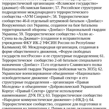
террористической организации «Исламское государство»
(джамаат) «Исламская баккия»; 57. Российское структурное
подразделение международного террористического
сообщества «АУМ Синрикё»; 58. Террористическое
сообщество 46-й отдельный штурмовой батальон «Донбасс»
Вооруженных сил Украины, созданное на базе батальона
территориальной обороны «Донбасс» Национальной гвардии
Украины; 59. Террористическое сообщество «Ахлю ас-
Сунна ва-ль-Джамаат» (созданное в исправительном
учреждении ФКУ ИК-2 УФСИН России по Республике
Калмыкия); 60. Международная организация, созданная в
форме общественного движения, «Форум свободных
государств постРоссии» и ее структурные подразделения; 61.
Террористическое сообщество 2-ой батальон специального
назначения «Донбасс» 15-го отдельного Славянского полка
Национальной гвардии Украины (войсковая часть 3035); 62.
Украинское военизированное объединение «Национально-
освободительное движение «Правый сектор» и его
структурные подразделения – организация «Правая
Молодежь» и объединение «Добровольческий Украинский
Корпус «Правый Сектор» (другое используемое
наименование: ДУК ПС); 63. Террористическое сообщество
«Народное коммунистическое движение» («НКД»); 64.
Террористическое сообщество, созданное для подготовки и
совершения на территории г. Перми в целях оказания помощи