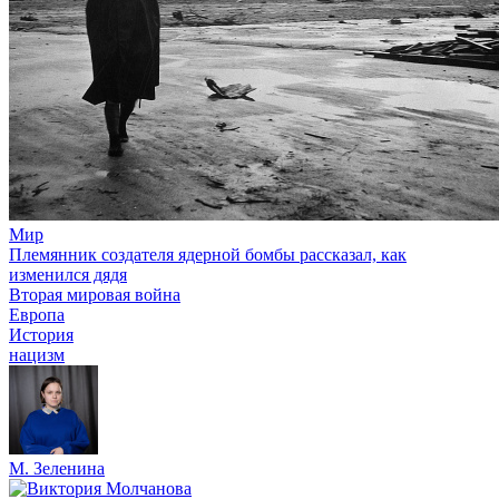
Мир
Племянник создателя ядерной бомбы рассказал, как
изменился дядя
Вторая мировая война
Европа
История
нацизм
М. Зеленина