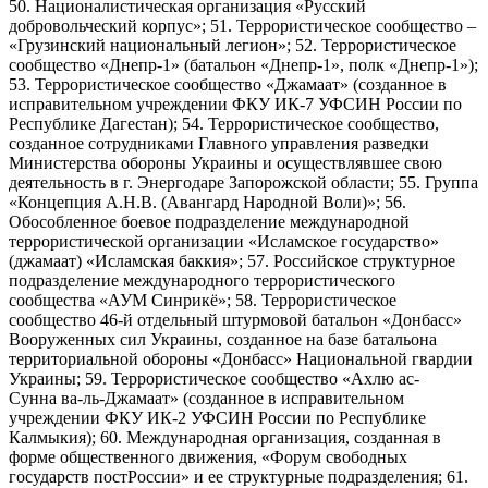
50. Националистическая организация «Русский
добровольческий корпус»; 51. Террористическое сообщество –
«Грузинский национальный легион»; 52. Террористическое
сообщество «Днепр-1» (батальон «Днепр-1», полк «Днепр-1»);
53. Террористическое сообщество «Джамаат» (созданное в
исправительном учреждении ФКУ ИК-7 УФСИН России по
Республике Дагестан); 54. Террористическое сообщество,
созданное сотрудниками Главного управления разведки
Министерства обороны Украины и осуществлявшее свою
деятельность в г. Энергодаре Запорожской области; 55. Группа
«Концепция А.Н.В. (Авангард Народной Воли)»; 56.
Обособленное боевое подразделение международной
террористической организации «Исламское государство»
(джамаат) «Исламская баккия»; 57. Российское структурное
подразделение международного террористического
сообщества «АУМ Синрикё»; 58. Террористическое
сообщество 46-й отдельный штурмовой батальон «Донбасс»
Вооруженных сил Украины, созданное на базе батальона
территориальной обороны «Донбасс» Национальной гвардии
Украины; 59. Террористическое сообщество «Ахлю ас-
Сунна ва-ль-Джамаат» (созданное в исправительном
учреждении ФКУ ИК-2 УФСИН России по Республике
Калмыкия); 60. Международная организация, созданная в
форме общественного движения, «Форум свободных
государств постРоссии» и ее структурные подразделения; 61.