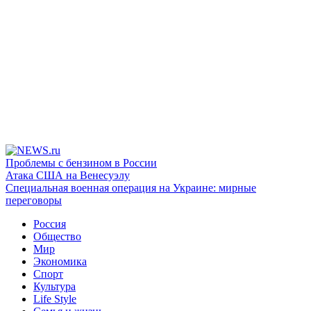
Проблемы с бензином в России
Атака США на Венесуэлу
Специальная военная операция на Украине: мирные
переговоры
Россия
Общество
Мир
Экономика
Спорт
Культура
Life Style