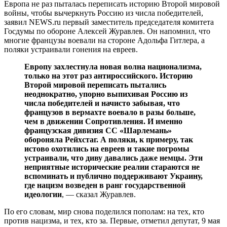
Европа не раз пыталась переписать историю Второй мировой
войны, чтобы вычеркнуть Россию из числа победителей,
заявил
NEWS
.
ru
первый заместитель председателя комитета
Госдумы по обороне Алексей Журавлев. Он напомнил, что
многие французы воевали на стороне Адольфа Гитлера, а
поляки устраивали гонения на евреев.
Европу захлестнула новая волна национализма,
только на этот раз антироссийского. Историю
Второй мировой переписать пытались
неоднократно, упорно выпихивая Россию из
числа победителей и начисто забывая, что
французов в вермахте воевало в разы больше,
чем в движении Сопротивления. И именно
французская дивизия СС «Шарлемань»
обороняла Рейхстаг. А поляки, к примеру, так
истово охотились на евреев и такие погромы
устраивали, что диву давались даже немцы. Эти
неприятные исторические реалии стараются не
вспоминать и публично поддерживают Украину,
где нацизм возведен в ранг государственной
идеологии
, — сказал Журавлев.
По его словам, мир снова поделился пополам: на тех, кто
против нацизма, и тех, кто за. Первые, отметил депутат, 9 мая