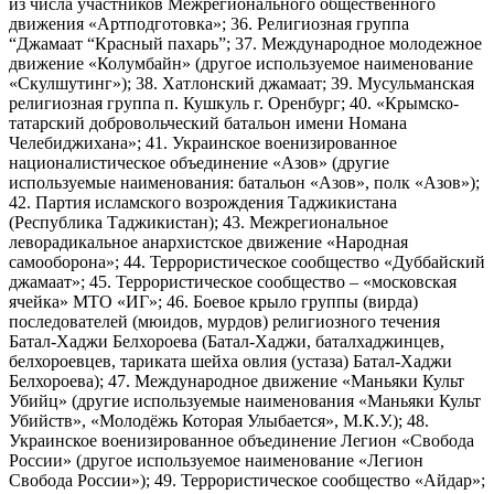
из числа участников Межрегионального общественного
движения «Артподготовка»; 36. Религиозная группа
“Джамаат “Красный пахарь”; 37. Международное молодежное
движение «Колумбайн» (другое используемое наименование
«Скулшутинг»); 38. Хатлонский джамаат; 39. Мусульманская
религиозная группа п. Кушкуль г. Оренбург; 40. «Крымско-
татарский добровольческий батальон имени Номана
Челебиджихана»; 41. Украинское военизированное
националистическое объединение «Азов» (другие
используемые наименования: батальон «Азов», полк «Азов»);
42. Партия исламского возрождения Таджикистана
(Республика Таджикистан); 43. Межрегиональное
леворадикальное анархистское движение «Народная
самооборона»; 44. Террористическое сообщество «Дуббайский
джамаат»; 45. Террористическое сообщество – «московская
ячейка» МТО «ИГ»; 46. Боевое крыло группы (вирда)
последователей (мюидов, мурдов) религиозного течения
Батал-Хаджи Белхороева (Батал-Хаджи, баталхаджинцев,
белхороевцев, тариката шейха овлия (устаза) Батал-Хаджи
Белхороева); 47. Международное движение «Маньяки Культ
Убийц» (другие используемые наименования «Маньяки Культ
Убийств», «Молодёжь Которая Улыбается», М.К.У.); 48.
Украинское военизированное объединение Легион «Свобода
России» (другое используемое наименование «Легион
Свобода России»); 49. Террористическое сообщество «Айдар»;