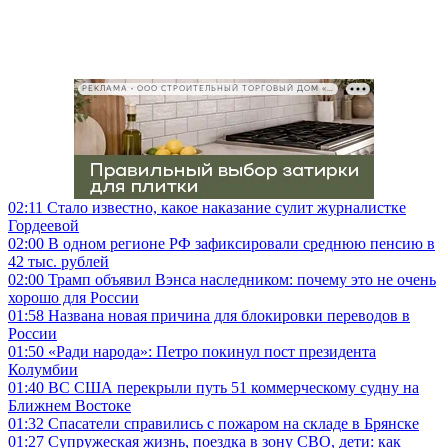
РЕКЛАМА • ООО СТРОИТЕЛЬНЫЙ ТОРГОВЫЙ ДОМ «ПЕТРОВИЧ», ИНН 7802348846
02:11
Стало известно, какое наказание сулит журналистке
Гордеевой
02:00
В одном регионе РФ зафиксировали среднюю пенсию в
42 тыс. рублей
02:00
Трамп объявил Вэнса наследником: почему это не очень
хорошо для России
01:58
Названа новая причина для блокировки переводов в
России
01:50
«Ради народа»: Петро покинул пост президента
Колумбии
01:40
ВС США перекрыли путь 51 коммерческому судну на
Ближнем Востоке
01:32
Спасатели справились с пожаром на складе в Брянске
01:27
Супружеская жизнь, поездка в зону СВО, дети: как