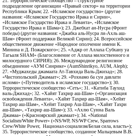
21. Террористическое сообщество – структурное
подразделение организации «Правый сектор» на территории
Республики Крым; 22. «Исламское государство» (другие
названия: «Исламское Государство Ирака и Сирии»,
«Исламское Государство Ирака и Леванта», «Исламское
Государство Ирака и Шама»); 23. Джебхат ан-Нусра (Фронт
победы) (другие названия: «Джабха аль-Нусра ли-Ахль аш-
Шам» (Фронт поддержки Великой Сирии); 24. Всероссийское
общественное движение «Народное ополчение имени К.
Минина и Д. Пожарского»; 25. «Аджр от Аллаха Субхану уа
Тагьаля SHAM» (Благословение от Аллаха милоственного и
милосердного СИРИЯ); 26. Международное религиозное
объединение «АУМ Синрике» (AumShinrikyo, AUM, Aleph);
27. «Муджахеды джамаата Ат-Тавхида Валь-Джихад»; 28.
«Чистопольский Джамаат»; 29. «Рохнамо ба суи давлати
исломи» («Путеводитель в исламское государство»); 30.
Террористическое сообщество «Сеть»; 31. «Катиба Таухид
валь-Джихад»; 32. «Хайят Тахрир аш-Шам» («Организация
освобождения Леванта», «Хайят Тахрир аш-Шам», «Хейят
Тахрир аш-Шам», «Хейят Тахрир Аш-Шам», «Хайят Тахри
аш-Шам», «Тахрир аш-Шам»); 33. «Ахлю Сунна Валь
Джамаа» («Красноярский джамаат»); 34. «National
Socialism/White Power» («NS/WP, NS/WP Crew, Sparrows
Crew/White Power, Национал-социализм/Белая сила, власть»);
35. Террористическое сообщество, созданное Мальцевым В.В.