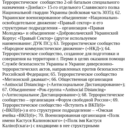
Террористическое сообщество 2-ой батальон специального
назначения «Донбасс» 15-го отдельного Славянского полка
Национальной гвардии Украины (войсковая часть 3035); 62.
Украинское военизированное объединение «Национально-
освободительное движение «Правый сектор» и его
структурные подразделения – организация «Правая
Молодежь» и объединение «Добровольческий Украинский
Корпус «Правый Сектор» (другое используемое
наименование: ДУК ПС); 63. Террористическое сообщество
«Народное коммунистическое движение» («НКД»); 64.
Террористическое сообщество, созданное для подготовки и
совершения на территории г. Перми в целях оказания помощи
Службе безопасности Украины и Украине диверсионно-
террористических актов, направленных против безопасности
Российской Федерации; 65. Террористическое сообщество
«Мегионский джамаат»; 66. Общественная организация
«Antisocial Distancing» («Антисоциальное Дистанцирование»);
67. Объединение «Рок-группа «Antisocial Distancing»
(«Антисоциальное Дистанцирование»); 68. Террористическое
сообщество – организация «Форум свободной России»; 69.
Террористическое сообщество «Вступить в ВКП(б)»
(«ВКП(б)») и его структурное подразделение – «Омская
ячейка «ВКП(б)»; 70. Военизированная организация «Полк
имени Кастуся Калиновского» («Полк iмя Кастуся
Калiноўскага») с входящими в нее структурными