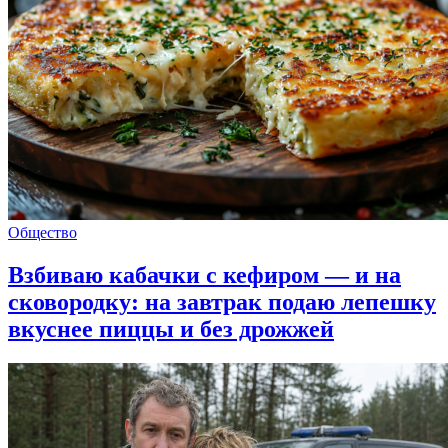
Общество
Взбиваю кабачки с кефиром — и на
сковородку: на завтрак подаю лепешку
вкуснее пиццы и без дрожжей