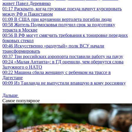
живет Павел Деревянко
01:17
Раскрыто, когда грузовые поезда начнут курсировать
между РФ и Пакистаном
01:09
В США при крушении вертолета погибли люди
00:58
Житель Подмосковья получил срок за подготовку
теракта в Москве
00:56
В РФ могут смягчить требования к тонировке передних
боковых стекол
00:46
Искусственно «раздутый» полк ВСУ начали
трансформировать
00:37
Три российских аэропорта поставили работу на паузу
00:24
«Малая Антанта»: в ГД оценили, чем обернутся слова
Залужного о НАТО
00:22
Машина сбила женщину с ребенком на трассе в
Дагестане
00:09
Из Таиланда не выпустили впавшую в кому россиянку
Дальше
Самое популярное