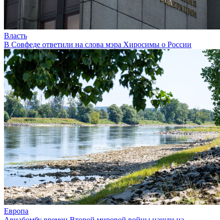
Власть
В Совфеде ответили на слова мэра Хиросимы о России
Европа
Авиабомбу времен Второй мировой войны нашли на