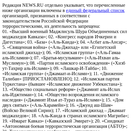
Редакция NEWS.RU отдельно указывает, что перечисленные
ниже организации включены в
единый федеральный список
организаций, признанных в соответствии с
законодательством Российской Федерации
террористическими, их деятельность запрещена:
01. «Высший военный Маджлисуль Шура Объединенных сил
моджахедов Кавказа»; 02. «Конгресс народов Ичкерии и
Дагестана»; 03. «База» («Аль-Каида»); 04. «Асбат аль-Ансар»;
5. «Священная война» («Аль-Джихад» или «Египетский
исламский джихад»); 06. «Исламская группа» («Аль-Гамаа
аль-Исламия»); 07. «Братья-мусульмане» («Аль-Ихван аль-
Муслимун»); 08. «Партия исламского освобождения» («Хизб
ут-Тахрир аль-Ислами»); 09. «Лашкар-И-Тайба»; 10.
«Исламская группа» («Джамаат-и-Ислами»); 11. «Движение
Талибан» [ПРИОСТАНОВЛЕНО]; 12. «Исламская партия
Туркестана» (бывшее «Исламское движение Узбекистана»);
13. «Общество социальных реформ» («Джамият аль-Ислах
аль-Иджтимаи»); 14. «Общество возрождения исламского
наследия» («Джамият Ихья ат-Тураз аль-Ислами»); 15. «Дом
двух святых» («Аль-Харамейн»); 16. «Джунд аш-Шам»
(Войско Великой Сирии); 17. «Исламский джихад – Джамаат
моджахедов»; 18. «Аль-Каида в странах исламского Магриба»;
19. «Имарат Кавказ» («Кавказский Эмират»); 20. «Синдикат
«Автономная боевая террористическая организация (АБТО)»;