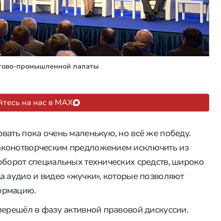
ргово-промышленной палаты
тесь на нас в MAX
вать пока очень маленькую, но всё же победу.
аконотворческим предложением исключить из
оборот специальных технических средств, широко
а аудио и видео «жучки», которые позволяют
ормацию.
перешёл в фазу активной правовой дискуссии.