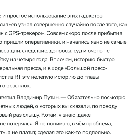
же и простое использование этих гаджетов
сильев узнал совершенно случайно после того, как
 с GPS-трекером. Совсем скоро после прибытия
ию пришли оперативники, и начались явно не самые
ра дни: следствие, допросы, суд и очень не
тку на четыре года. Впрочем, историю быстро
еральная пресса, и в ходе «Большой пресс-
т из RT эту нелепую историю до главы
го врасплох.
— ответил Владимир Путин. — Обязательно посмотрю
ретных людей, о которых вы сказали, по поводу
ервый раз слышу. Котам, я знаю, даже
е потерялся. Я не понимаю, в чём проблема,
ь, а не платит, сделал это как-то подпольно.