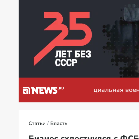
а Венесуэлу
Специальная военная опе
Статьи
Власть
Бизнес схлестнулся с ФСБ