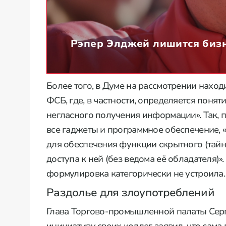
Рэпер Элджей лишится бизн
Более того, в Думе на рассмотрении наход
ФСБ, где, в частности, определяется поня
негласного получения информации». Так, п
все гаджеты и программное обеспечение, 
для обеспечения функции скрытного (тай
доступа к ней (без ведома её обладателя)
формулировка категорически не устроила.
Раздолье для злоупотреблений
Глава Торгово-промышленной палаты Сер
инициативу своих коллег, заявил, что сама 