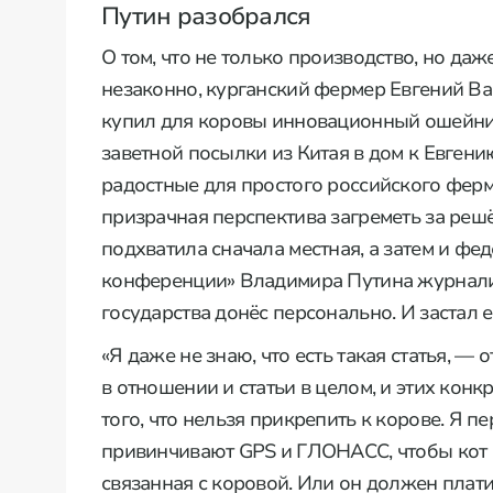
Путин разобрался
О том, что не только производство, но да
незаконно, курганский фермер Евгений Ва
купил для коровы инновационный ошейник
заветной посылки из Китая в дом к Евген
радостные для простого российского ферме
призрачная перспектива загреметь за решё
подхватила сначала местная, а затем и фед
конференции» Владимира Путина журналис
государства донёс персонально. И застал е
«Я даже не знаю, что есть такая статья, 
в отношении и статьи в целом, и этих конк
того, что нельзя прикрепить к корове. Я п
привинчивают GPS и ГЛОНАСС, чтобы кот н
связанная с коровой. Или он должен платит