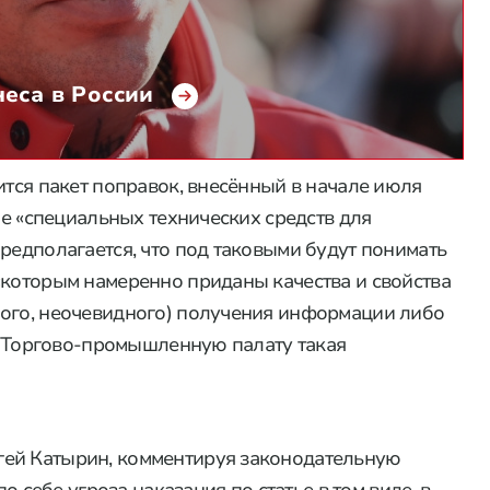
еса в России
ится пакет поправок, внесённый в начале июля
тие «специальных технических средств для
редполагается, что под таковыми будут понимать
«которым намеренно приданы качества и свойства
ного, неочевидного) получения информации либо
». Торгово-промышленную палату такая
гей Катырин, комментируя законодательную
по себе угроза наказания по статье в том виде, в