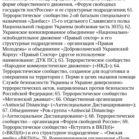
форме общественного движения, «Форум свободных
государств постРоссии» и ее структурные подразделения; 61.
Террористическое сообщество 2-ой батальон специального
назначения «Донбасс» 15-го отдельного Славянского полка
Национальной гвардии Украины (войсковая часть 3035); 62.
Украинское военизированное объединение «Национально-
освободительное движение «Правый сектор» и его
структурные подразделения – организация «Правая
Молодежь» и объединение «Добровольческий Украинский
Корпус «Правый Сектор» (другое используемое
наименование: ДУК ПС); 63. Террористическое сообщество
«Народное коммунистическое движение» («НКД»); 64.
Террористическое сообщество, созданное для подготовки и
совершения на территории г. Перми в целях оказания помощи
Службе безопасности Украины и Украине диверсионно-
террористических актов, направленных против безопасности
Российской Федерации; 65. Террористическое сообщество
«Мегионский джамаат»; 66. Общественная организация
«Antisocial Distancing» («Антисоциальное Дистанцирование»);
67. Объединение «Рок-группа «Antisocial Distancing»
(«Антисоциальное Дистанцирование»); 68. Террористическое
сообщество – организация «Форум свободной России»; 69.
Террористическое сообщество «Вступить в ВКП(б)»
(«ВКП(б)») и его структурное подразделение – «Омская
ячейка «ВКП(б)»; 70. Военизированная организация «Полк