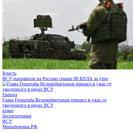
Власть
ВСУ направили на Россию свыше 80 БПЛА за утро
Европа
Глава Генштаба Великобритании пришел в ужас от
увиденного в рядах ВСУ
атаки
беспилотники
ВСУ
Минобороны РФ