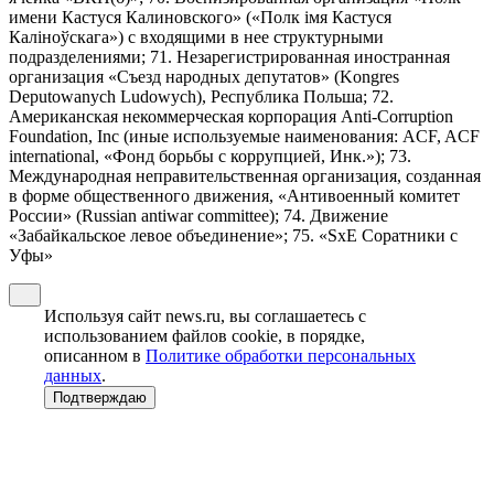
имени Кастуся Калиновского» («Полк iмя Кастуся
Калiноўскага») с входящими в нее структурными
подразделениями; 71. Незарегистрированная иностранная
организация «Съезд народных депутатов» (Kongres
Deputowanych Ludowych), Республика Польша; 72.
Американская некоммерческая корпорация Anti-Corruption
Foundation, Inc (иные используемые наименования: ACF, ACF
international, «Фонд борьбы с коррупцией, Инк.»); 73.
Международная неправительственная организация, созданная
в форме общественного движения, «Антивоенный комитет
России» (Russian antiwar committee); 74. Движение
«Забайкальское левое объединение»; 75. «SxE Соратники с
Уфы»
Используя сайт news.ru, вы соглашаетесь с
использованием файлов cookie, в порядке,
описанном в
Политике обработки персональных
данных
.
Подтверждаю