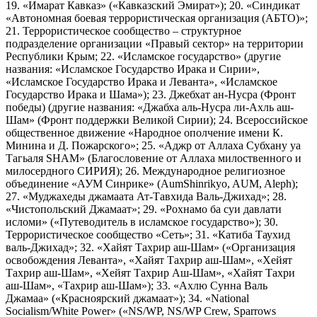
19. «Имарат Кавказ» («Кавказский Эмират»); 20. «Синдикат
«Автономная боевая террористическая организация (АБТО)»;
21. Террористическое сообщество – структурное
подразделение организации «Правый сектор» на территории
Республики Крым; 22. «Исламское государство» (другие
названия: «Исламское Государство Ирака и Сирии»,
«Исламское Государство Ирака и Леванта», «Исламское
Государство Ирака и Шама»); 23. Джебхат ан-Нусра (Фронт
победы) (другие названия: «Джабха аль-Нусра ли-Ахль аш-
Шам» (Фронт поддержки Великой Сирии); 24. Всероссийское
общественное движение «Народное ополчение имени К.
Минина и Д. Пожарского»; 25. «Аджр от Аллаха Субхану уа
Тагьаля SHAM» (Благословение от Аллаха милоственного и
милосердного СИРИЯ); 26. Международное религиозное
объединение «АУМ Синрике» (AumShinrikyo, AUM, Aleph);
27. «Муджахеды джамаата Ат-Тавхида Валь-Джихад»; 28.
«Чистопольский Джамаат»; 29. «Рохнамо ба суи давлати
исломи» («Путеводитель в исламское государство»); 30.
Террористическое сообщество «Сеть»; 31. «Катиба Таухид
валь-Джихад»; 32. «Хайят Тахрир аш-Шам» («Организация
освобождения Леванта», «Хайят Тахрир аш-Шам», «Хейят
Тахрир аш-Шам», «Хейят Тахрир Аш-Шам», «Хайят Тахри
аш-Шам», «Тахрир аш-Шам»); 33. «Ахлю Сунна Валь
Джамаа» («Красноярский джамаат»); 34. «National
Socialism/White Power» («NS/WP, NS/WP Crew, Sparrows