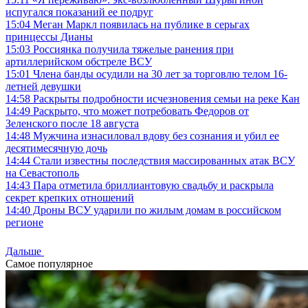
испугался показаний ее подруг
15:04
Меган Маркл появилась на публике в серьгах
принцессы Дианы
15:03
Россиянка получила тяжелые ранения при
артиллерийском обстреле ВСУ
15:01
Члена банды осудили на 30 лет за торговлю телом 16-
летней девушки
14:58
Раскрыты подробности исчезновения семьи на реке Кан
14:49
Раскрыто, что может потребовать Федоров от
Зеленского после 18 августа
14:48
Мужчина изнасиловал вдову без сознания и убил ее
десятимесячную дочь
14:44
Стали известны последствия массированных атак ВСУ
на Севастополь
14:43
Пара отметила бриллиантовую свадьбу и раскрыла
секрет крепких отношений
14:40
Дроны ВСУ ударили по жилым домам в российском
регионе
Дальше
Самое популярное