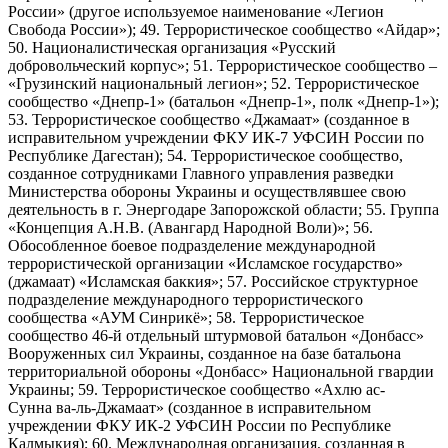
России» (другое используемое наименование «Легион
Свобода России»); 49. Террористическое сообщество «Айдар»;
50. Националистическая организация «Русский
добровольческий корпус»; 51. Террористическое сообщество –
«Грузинский национальный легион»; 52. Террористическое
сообщество «Днепр-1» (батальон «Днепр-1», полк «Днепр-1»);
53. Террористическое сообщество «Джамаат» (созданное в
исправительном учреждении ФКУ ИК-7 УФСИН России по
Республике Дагестан); 54. Террористическое сообщество,
созданное сотрудниками Главного управления разведки
Министерства обороны Украины и осуществлявшее свою
деятельность в г. Энергодаре Запорожской области; 55. Группа
«Концепция А.Н.В. (Авангард Народной Воли)»; 56.
Обособленное боевое подразделение международной
террористической организации «Исламское государство»
(джамаат) «Исламская баккия»; 57. Российское структурное
подразделение международного террористического
сообщества «АУМ Синрикё»; 58. Террористическое
сообщество 46-й отдельный штурмовой батальон «Донбасс»
Вооруженных сил Украины, созданное на базе батальона
территориальной обороны «Донбасс» Национальной гвардии
Украины; 59. Террористическое сообщество «Ахлю ас-
Сунна ва-ль-Джамаат» (созданное в исправительном
учреждении ФКУ ИК-2 УФСИН России по Республике
Калмыкия); 60. Международная организация, созданная в