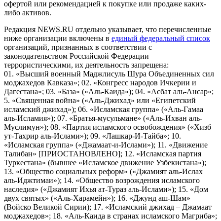
офертой или рекомендацией к покупке или продаже каких-
либо активов.
Редакция NEWS.RU отдельно указывает, что перечисленные
ниже организации включены в
единый федеральный список
организаций, признанных в соответствии с
законодательством Российской Федерации
террористическими, их деятельность запрещена:
01. «Высший военный Маджлисуль Шура Объединенных сил
моджахедов Кавказа»; 02. «Конгресс народов Ичкерии и
Дагестана»; 03. «База» («Аль-Каида»); 04. «Асбат аль-Ансар»;
5. «Священная война» («Аль-Джихад» или «Египетский
исламский джихад»); 06. «Исламская группа» («Аль-Гамаа
аль-Исламия»); 07. «Братья-мусульмане» («Аль-Ихван аль-
Муслимун»); 08. «Партия исламского освобождения» («Хизб
ут-Тахрир аль-Ислами»); 09. «Лашкар-И-Тайба»; 10.
«Исламская группа» («Джамаат-и-Ислами»); 11. «Движение
Талибан» [ПРИОСТАНОВЛЕНО]; 12. «Исламская партия
Туркестана» (бывшее «Исламское движение Узбекистана»);
13. «Общество социальных реформ» («Джамият аль-Ислах
аль-Иджтимаи»); 14. «Общество возрождения исламского
наследия» («Джамият Ихья ат-Тураз аль-Ислами»); 15. «Дом
двух святых» («Аль-Харамейн»); 16. «Джунд аш-Шам»
(Войско Великой Сирии); 17. «Исламский джихад – Джамаат
моджахедов»; 18. «Аль-Каида в странах исламского Магриба»;