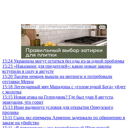
РЕКЛАМА • ООО СТРОИТЕЛЬНЫЙ ТОРГОВЫЙ ДОМ «ПЕТРОВИЧ», ИНН 7802348846
15:24
Украинцы могут остаться без еды из-за одной проблемы
15:23
«Наказание для предателей»: какие новые законы
вступили в силу в августе
15:20
Тысячи немцев вышли на митинги и потребовали
отставки Мерца
15:18
Легендарный мяч Марадоны с «голом рукой Бога» уйдет
с молотка
15:15
Новая атака на Геленджик? Где был удар 8 августа,
эвакуация, что горит
15:13
Иран выдвинул условия для открытия Ормузского
пролива
15:11
Сына экс-премьера Армении задержали по обвинению в
заказе на убийство
15:11
«Я переживаю»: экс-возлюбленный Шурыгиной