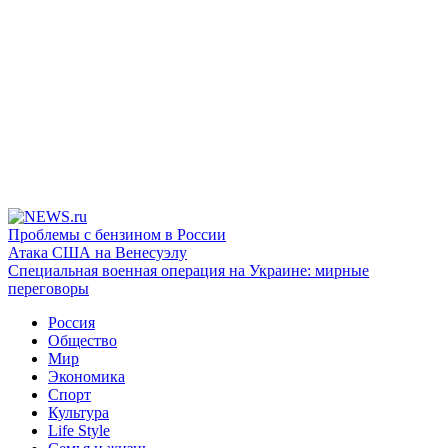
Проблемы с бензином в России
Атака США на Венесуэлу
Специальная военная операция на Украине: мирные
переговоры
Россия
Общество
Мир
Экономика
Спорт
Культура
Life Style