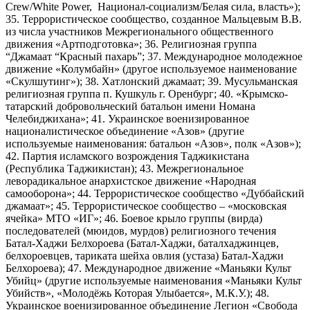
Crew/White Power, Национал-социализм/Белая сила, власть»);
35. Террористическое сообщество, созданное Мальцевым В.В.
из числа участников Межрегионального общественного
движения «Артподготовка»; 36. Религиозная группа
“Джамаат “Красный пахарь”; 37. Международное молодежное
движение «Колумбайн» (другое используемое наименование
«Скулшутинг»); 38. Хатлонский джамаат; 39. Мусульманская
религиозная группа п. Кушкуль г. Оренбург; 40. «Крымско-
татарский добровольческий батальон имени Номана
Челебиджихана»; 41. Украинское военизированное
националистическое объединение «Азов» (другие
используемые наименования: батальон «Азов», полк «Азов»);
42. Партия исламского возрождения Таджикистана
(Республика Таджикистан); 43. Межрегиональное
леворадикальное анархистское движение «Народная
самооборона»; 44. Террористическое сообщество «Дуббайский
джамаат»; 45. Террористическое сообщество – «московская
ячейка» МТО «ИГ»; 46. Боевое крыло группы (вирда)
последователей (мюидов, мурдов) религиозного течения
Батал-Хаджи Белхороева (Батал-Хаджи, баталхаджинцев,
белхороевцев, тариката шейха овлия (устаза) Батал-Хаджи
Белхороева); 47. Международное движение «Маньяки Культ
Убийц» (другие используемые наименования «Маньяки Культ
Убийств», «Молодёжь Которая Улыбается», М.К.У.); 48.
Украинское военизированное объединение Легион «Свобода