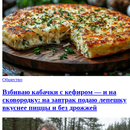
Общество
Взбиваю кабачки с кефиром — и на
сковородку: на завтрак подаю лепешку
вкуснее пиццы и без дрожжей