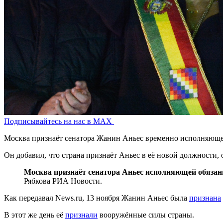
Подписывайтесь на нас в MAX
Москва признаёт сенатора Жанин Аньес временно исполняющей 
Он добавил, что страна признаёт Аньес в её новой должности,
Москва признаёт сенатора Аньес исполняющей обязанн
Рябкова РИА Новости.
Как передавал News.ru, 13 ноября Жанин Аньес была
признана
В этот же день её
признали
вооружённые силы страны.