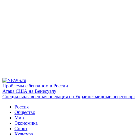
Проблемы с бензином в России
Атака США на Венесуэлу
Специальная военная операция на Украине: мирные переговор
Россия
Общество
Мир
Экономика
Спорт
Культура