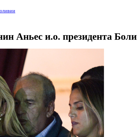
Боливии
ин Аньес и.о. президента Бол