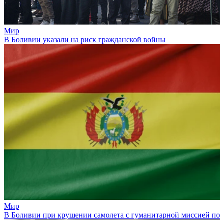
Мир
В Боливии указали на риск гражданской войны
Мир
В Боливии при крушении самолета с гуманитарной миссией п