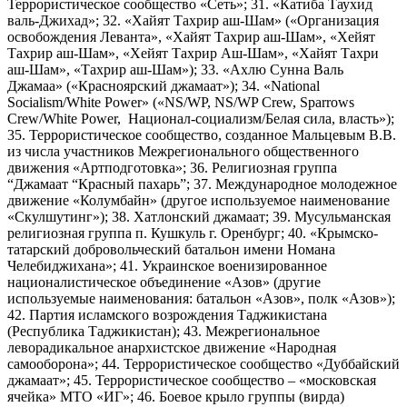
Террористическое сообщество «Сеть»; 31. «Катиба Таухид
валь-Джихад»; 32. «Хайят Тахрир аш-Шам» («Организация
освобождения Леванта», «Хайят Тахрир аш-Шам», «Хейят
Тахрир аш-Шам», «Хейят Тахрир Аш-Шам», «Хайят Тахри
аш-Шам», «Тахрир аш-Шам»); 33. «Ахлю Сунна Валь
Джамаа» («Красноярский джамаат»); 34. «National
Socialism/White Power» («NS/WP, NS/WP Crew, Sparrows
Crew/White Power, Национал-социализм/Белая сила, власть»);
35. Террористическое сообщество, созданное Мальцевым В.В.
из числа участников Межрегионального общественного
движения «Артподготовка»; 36. Религиозная группа
“Джамаат “Красный пахарь”; 37. Международное молодежное
движение «Колумбайн» (другое используемое наименование
«Скулшутинг»); 38. Хатлонский джамаат; 39. Мусульманская
религиозная группа п. Кушкуль г. Оренбург; 40. «Крымско-
татарский добровольческий батальон имени Номана
Челебиджихана»; 41. Украинское военизированное
националистическое объединение «Азов» (другие
используемые наименования: батальон «Азов», полк «Азов»);
42. Партия исламского возрождения Таджикистана
(Республика Таджикистан); 43. Межрегиональное
леворадикальное анархистское движение «Народная
самооборона»; 44. Террористическое сообщество «Дуббайский
джамаат»; 45. Террористическое сообщество – «московская
ячейка» МТО «ИГ»; 46. Боевое крыло группы (вирда)