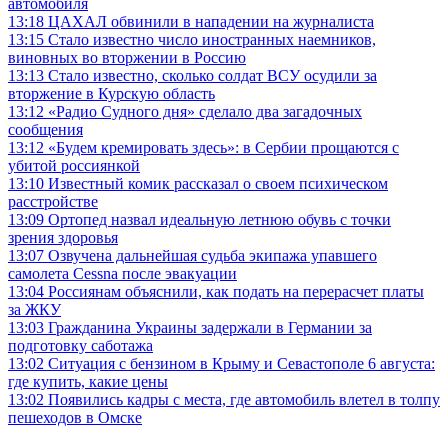
автомобиля
13:18
ЦАХАЛ обвинили в нападении на журналиста
13:15
Стало известно число иностранных наемников,
виновных во вторжении в Россию
13:13
Стало известно, сколько солдат ВСУ осудили за
вторжение в Курскую область
13:12
«Радио Судного дня» сделало два загадочных
сообщения
13:12
«Будем кремировать здесь»: в Сербии прощаются с
убитой россиянкой
13:10
Известный комик рассказал о своем психическом
расстройстве
13:09
Ортопед назвал идеальную летнюю обувь с точки
зрения здоровья
13:07
Озвучена дальнейшая судьба экипажа упавшего
самолета Cessna после эвакуации
13:04
Россиянам объяснили, как подать на перерасчет платы
за ЖКУ
13:03
Гражданина Украины задержали в Германии за
подготовку саботажа
13:02
Ситуация с бензином в Крыму и Севастополе 6 августа:
где купить, какие цены
13:02
Появились кадры с места, где автомобиль влетел в толпу
пешеходов в Омске