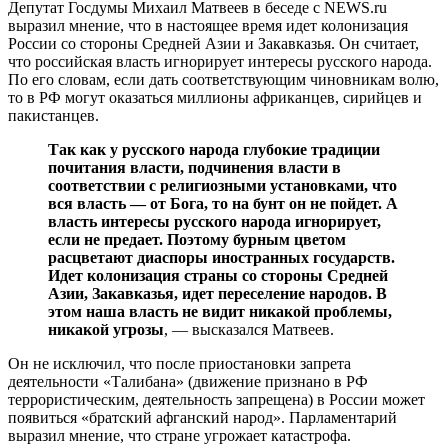
Депутат Госдумы Михаил Матвеев в беседе с NEWS.ru
выразил мнение, что в настоящее время идет колонизация
России со стороны Средней Азии и Закавказья. Он считает,
что российская власть игнорирует интересы русского народа.
По его словам, если дать соответствующим чиновникам волю,
то в РФ могут оказаться миллионы африканцев, сирийцев и
пакистанцев.
Так как у русского народа глубокие традиции
почитания власти, подчинения власти в
соответствии с религиозными установками, что
вся власть — от Бога, то на бунт он не пойдет. А
власть интересы русского народа игнорирует,
если не предает. Поэтому бурным цветом
расцветают диаспоры иностранных государств.
Идет колонизация страны со стороны Средней
Азии, Закавказья, идет переселение народов. В
этом наша власть не видит никакой проблемы,
никакой угрозы
, — высказался Матвеев.
Он не исключил, что после приостановки запрета
деятельности «Талибана» (движение признано в РФ
террористическим, деятельность запрещена) в России может
появиться «братский афганский народ». Парламентарий
выразил мнение, что стране угрожает катастрофа.