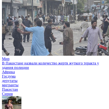
Мир
В Пакистане назвали количество жертв жуткого теракта у
здания полиции
Африка
Госдума
депутаты
мигранты
Пакистан
Сирия