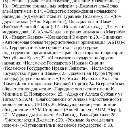
Туркестана» (бывшее «Исламское движение Узбекистана»);
13. «Общество социальных реформ» («Джамият аль-Ислах
аль-Иджтимаи»); 14. «Общество возрождения исламского
наследия» («Джамият Ихья ат-Тураз аль-Ислами»); 15. «Дом
двух святых» («Аль-Харамейн»); 16. «Джунд аш-Шам»
(Войско Великой Сирии); 17. «Исламский джихад – Джамаат
моджахедов»; 18. «Аль-Каида в странах исламского Магриба»;
19. «Имарат Кавказ» («Кавказский Эмират»); 20. «Синдикат
«Автономная боевая террористическая организация (АБТО)»;
21. Террористическое сообщество – структурное
подразделение организации «Правый сектор» на территории
Республики Крым; 22. «Исламское государство» (другие
названия: «Исламское Государство Ирака и Сирии»,
«Исламское Государство Ирака и Леванта», «Исламское
Государство Ирака и Шама»); 23. Джебхат ан-Нусра (Фронт
победы) (другие названия: «Джабха аль-Нусра ли-Ахль аш-
Шам» (Фронт поддержки Великой Сирии); 24. Всероссийское
общественное движение «Народное ополчение имени К.
Минина и Д. Пожарского»; 25. «Аджр от Аллаха Субхану уа
Тагьаля SHAM» (Благословение от Аллаха милоственного и
милосердного СИРИЯ); 26. Международное религиозное
объединение «АУМ Синрике» (AumShinrikyo, AUM, Aleph);
27. «Муджахеды джамаата Ат-Тавхида Валь-Джихад»; 28.
«Чистопольский Джамаат»; 29. «Рохнамо ба суи давлати
исломи» («Путеводитель в исламское государство»); 30.