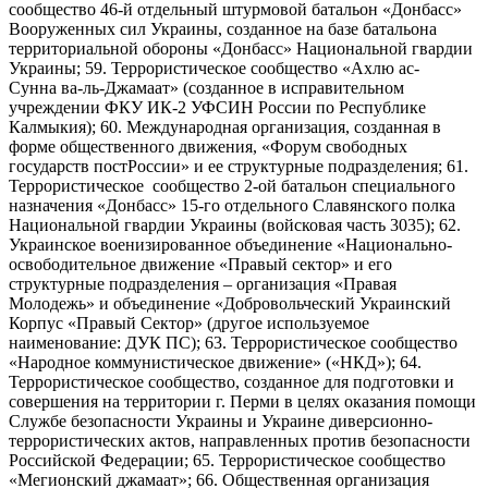
сообщество 46-й отдельный штурмовой батальон «Донбасс»
Вооруженных сил Украины, созданное на базе батальона
территориальной обороны «Донбасс» Национальной гвардии
Украины; 59. Террористическое сообщество «Ахлю ас-
Сунна ва-ль-Джамаат» (созданное в исправительном
учреждении ФКУ ИК-2 УФСИН России по Республике
Калмыкия); 60. Международная организация, созданная в
форме общественного движения, «Форум свободных
государств постРоссии» и ее структурные подразделения; 61.
Террористическое сообщество 2-ой батальон специального
назначения «Донбасс» 15-го отдельного Славянского полка
Национальной гвардии Украины (войсковая часть 3035); 62.
Украинское военизированное объединение «Национально-
освободительное движение «Правый сектор» и его
структурные подразделения – организация «Правая
Молодежь» и объединение «Добровольческий Украинский
Корпус «Правый Сектор» (другое используемое
наименование: ДУК ПС); 63. Террористическое сообщество
«Народное коммунистическое движение» («НКД»); 64.
Террористическое сообщество, созданное для подготовки и
совершения на территории г. Перми в целях оказания помощи
Службе безопасности Украины и Украине диверсионно-
террористических актов, направленных против безопасности
Российской Федерации; 65. Террористическое сообщество
«Мегионский джамаат»; 66. Общественная организация