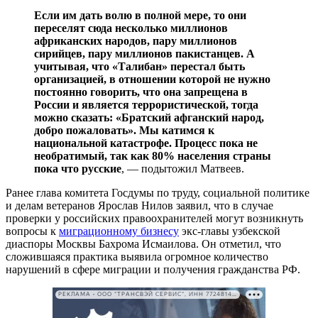
Если им дать волю в полной мере, то они
переселят сюда несколько миллионов
африканских народов, пару миллионов
сирийцев, пару миллионов пакистанцев. А
учитывая, что «Талибан» перестал быть
организацией, в отношении которой не нужно
постоянно говорить, что она запрещена в
России и является террористической, тогда
можно сказать: «Братский афганский народ,
добро пожаловать». Мы катимся к
национальной катастрофе. Процесс пока не
необратимый, так как 80% населения страны
пока что русские
, — подытожил Матвеев.
Ранее глава комитета Госдумы по труду, социальной политике
и делам ветеранов Ярослав Нилов заявил, что в случае
проверки у российских правоохранителей могут возникнуть
вопросы к
миграционному бизнесу
экс-главы узбекской
диаспоры Москвы Бахрома Исмаилова. Он отметил, что
сложившаяся практика выявила огромное количество
нарушений в сфере миграции и получения гражданства РФ.
РЕКЛАМА • ООО "ТРАНСВЭЙ СЕРВИС", ИНН 7724814198