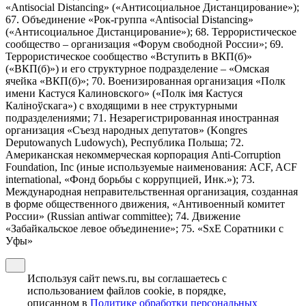
«Antisocial Distancing» («Антисоциальное Дистанцирование»);
67. Объединение «Рок-группа «Antisocial Distancing»
(«Антисоциальное Дистанцирование»); 68. Террористическое
сообщество – организация «Форум свободной России»; 69.
Террористическое сообщество «Вступить в ВКП(б)»
(«ВКП(б)») и его структурное подразделение – «Омская
ячейка «ВКП(б)»; 70. Военизированная организация «Полк
имени Кастуся Калиновского» («Полк iмя Кастуся
Калiноўскага») с входящими в нее структурными
подразделениями; 71. Незарегистрированная иностранная
организация «Съезд народных депутатов» (Kongres
Deputowanych Ludowych), Республика Польша; 72.
Американская некоммерческая корпорация Anti-Corruption
Foundation, Inc (иные используемые наименования: ACF, ACF
international, «Фонд борьбы с коррупцией, Инк.»); 73.
Международная неправительственная организация, созданная
в форме общественного движения, «Антивоенный комитет
России» (Russian antiwar committee); 74. Движение
«Забайкальское левое объединение»; 75. «SxE Соратники с
Уфы»
Используя сайт news.ru, вы соглашаетесь с
использованием файлов cookie, в порядке,
описанном в
Политике обработки персональных