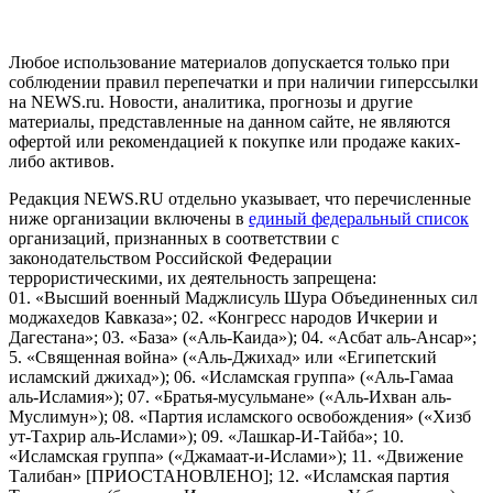
пользователей сети "Интернет", находящихся на территории
Российской Федерации)
Любое использование материалов допускается только при
соблюдении правил перепечатки и при наличии гиперссылки
на NEWS.ru. Новости, аналитика, прогнозы и другие
материалы, представленные на данном сайте, не являются
офертой или рекомендацией к покупке или продаже каких-
либо активов.
Редакция NEWS.RU отдельно указывает, что перечисленные
ниже организации включены в
единый федеральный список
организаций, признанных в соответствии с
законодательством Российской Федерации
террористическими, их деятельность запрещена:
01. «Высший военный Маджлисуль Шура Объединенных сил
моджахедов Кавказа»; 02. «Конгресс народов Ичкерии и
Дагестана»; 03. «База» («Аль-Каида»); 04. «Асбат аль-Ансар»;
5. «Священная война» («Аль-Джихад» или «Египетский
исламский джихад»); 06. «Исламская группа» («Аль-Гамаа
аль-Исламия»); 07. «Братья-мусульмане» («Аль-Ихван аль-
Муслимун»); 08. «Партия исламского освобождения» («Хизб
ут-Тахрир аль-Ислами»); 09. «Лашкар-И-Тайба»; 10.
«Исламская группа» («Джамаат-и-Ислами»); 11. «Движение
Талибан» [ПРИОСТАНОВЛЕНО]; 12. «Исламская партия