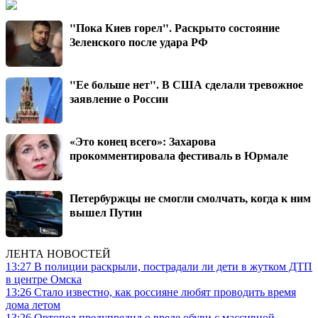
"Пока Киев горел". Раскрыто состояние
Зеленского после удара РФ
"Ее больше нет". В США сделали тревожное
заявление о России
«Это конец всего»: Захарова
прокомментировала фестиваль в Юрмале
Петербуржцы не смогли смолчать, когда к ним
вышел Путин
ЛЕНТА НОВОСТЕЙ
13:27
В полиции раскрыли, пострадали ли дети в жутком ДТП
в центре Омска
13:26
Стало известно, как россияне любят проводить время
дома летом
13:26
Ортопед предупредил о вреде обуви с массивной