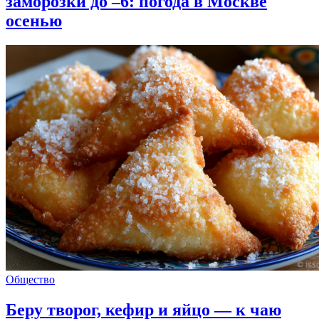
заморозки до –6: погода в Москве
осенью
Общество
Беру творог, кефир и яйцо — к чаю