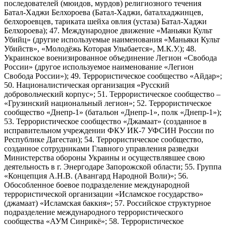
последователей (мюидов, мурдов) религиозного течения
Батал-Хаджи Белхороева (Батал-Хаджи, баталхаджинцев,
белхороевцев, тариката шейха овлия (устаза) Батал-Хаджи
Белхороева); 47. Международное движение «Маньяки Культ
Убийц» (другие используемые наименования «Маньяки Культ
Убийств», «Молодёжь Которая Улыбается», М.К.У.); 48.
Украинское военизированное объединение Легион «Свобода
России» (другое используемое наименование «Легион
Свобода России»); 49. Террористическое сообщество «Айдар»;
50. Националистическая организация «Русский
добровольческий корпус»; 51. Террористическое сообщество –
«Грузинский национальный легион»; 52. Террористическое
сообщество «Днепр-1» (батальон «Днепр-1», полк «Днепр-1»);
53. Террористическое сообщество «Джамаат» (созданное в
исправительном учреждении ФКУ ИК-7 УФСИН России по
Республике Дагестан); 54. Террористическое сообщество,
созданное сотрудниками Главного управления разведки
Министерства обороны Украины и осуществлявшее свою
деятельность в г. Энергодаре Запорожской области; 55. Группа
«Концепция А.Н.В. (Авангард Народной Воли)»; 56.
Обособленное боевое подразделение международной
террористической организации «Исламское государство»
(джамаат) «Исламская баккия»; 57. Российское структурное
подразделение международного террористического
сообщества «АУМ Синрикё»; 58. Террористическое