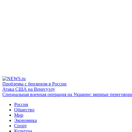
Проблемы с бензином в России
Атака США на Венесуэлу
Специальная военная операция на Украине: мирные переговор
Россия
Общество
Мир
Экономика
Спорт
Культура