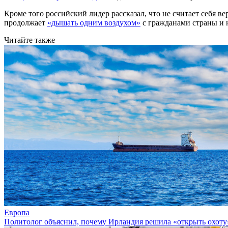
Кроме того российский лидер рассказал, что не считает себя ве
продолжает
«дышать одним воздухом»
с гражданами страны и н
Читайте также
Европа
Политолог объяснил, почему Ирландия решила «открыть охоту»