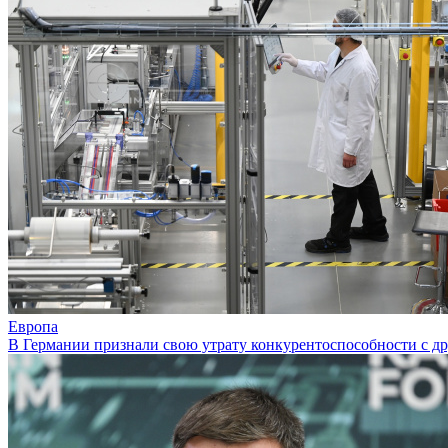
Европа
В Германии признали свою утрату конкурентоспособности с д