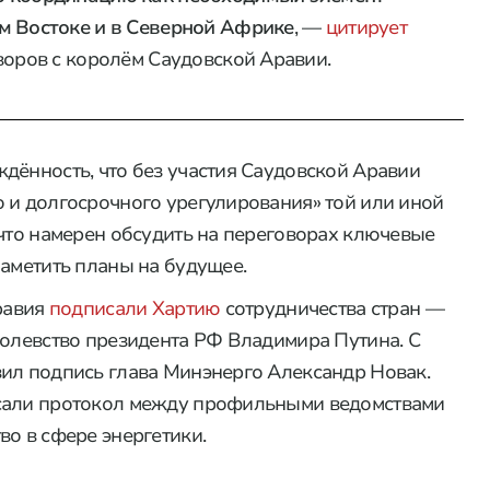
м Востоке и в Северной Африке
, —
цитирует
воров с королём Саудовской Аравии.
дённость, что без участия Саудовской Аравии
 и долгосрочного урегулирования» той или иной
 что намерен обсудить на переговорах ключевые
наметить планы на будущее.
Аравия
подписали Хартию
сотрудничества стран —
ролевство президента РФ Владимира Путина. С
вил подпись глава Минэнерго Александр Новак.
исали протокол между профильными ведомствами
во в сфере энергетики.