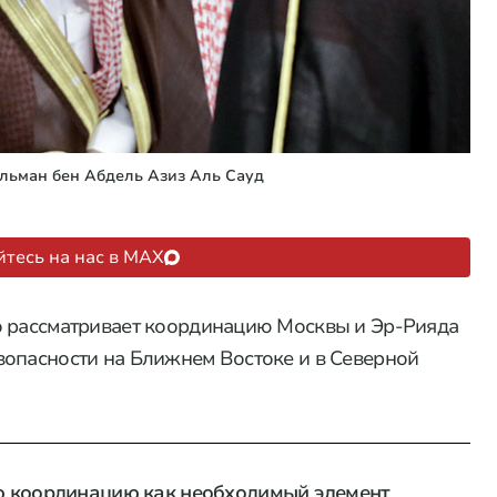
льман бен Абдель Азиз Аль Сауд
тесь на нас в MAX
о рассматривает координацию Москвы и Эр-Рияда
зопасности на Ближнем Востоке и в Северной
ю координацию как необходимый элемент