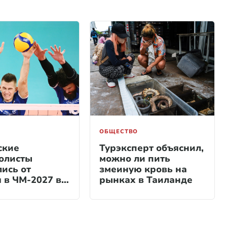
ОБЩЕСТВО
ские
Турэксперт объяснил,
олисты
можно ли пить
лись от
змеиную кровь на
я в ЧМ-2027 в
рынках в Таиланде
е