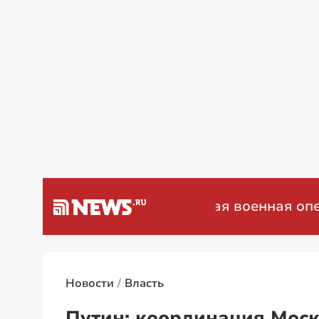
а Венесуэлу
Специальная военная опера
Новости
Власть
Путин: координация Мос