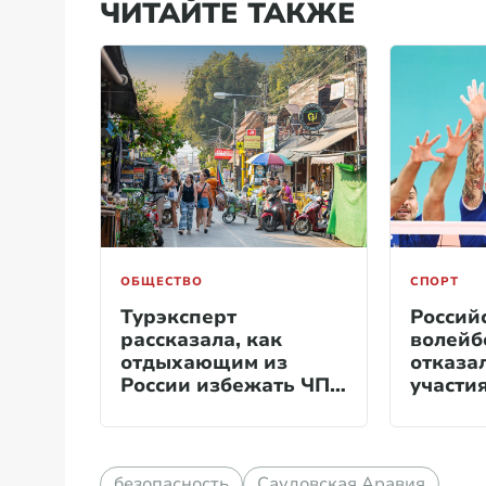
ЧИТАЙТЕ ТАКЖЕ
ОБЩЕСТВО
СПОРТ
Турэксперт
Россий
рассказала, как
волейб
отдыхающим из
отказа
России избежать ЧП
участи
в Таиланде
Польш
безопасность
Саудовская Аравия