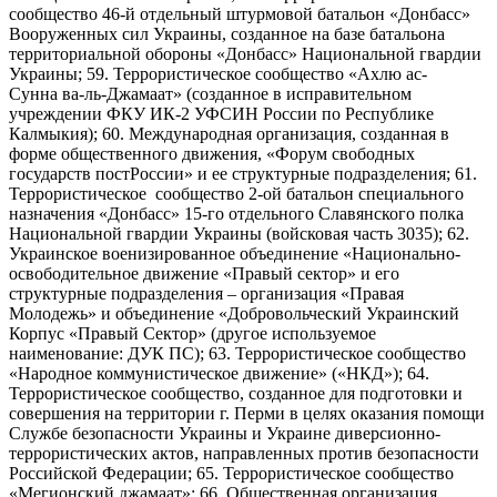
сообщество 46-й отдельный штурмовой батальон «Донбасс»
Вооруженных сил Украины, созданное на базе батальона
территориальной обороны «Донбасс» Национальной гвардии
Украины; 59. Террористическое сообщество «Ахлю ас-
Сунна ва-ль-Джамаат» (созданное в исправительном
учреждении ФКУ ИК-2 УФСИН России по Республике
Калмыкия); 60. Международная организация, созданная в
форме общественного движения, «Форум свободных
государств постРоссии» и ее структурные подразделения; 61.
Террористическое сообщество 2-ой батальон специального
назначения «Донбасс» 15-го отдельного Славянского полка
Национальной гвардии Украины (войсковая часть 3035); 62.
Украинское военизированное объединение «Национально-
освободительное движение «Правый сектор» и его
структурные подразделения – организация «Правая
Молодежь» и объединение «Добровольческий Украинский
Корпус «Правый Сектор» (другое используемое
наименование: ДУК ПС); 63. Террористическое сообщество
«Народное коммунистическое движение» («НКД»); 64.
Террористическое сообщество, созданное для подготовки и
совершения на территории г. Перми в целях оказания помощи
Службе безопасности Украины и Украине диверсионно-
террористических актов, направленных против безопасности
Российской Федерации; 65. Террористическое сообщество
«Мегионский джамаат»; 66. Общественная организация