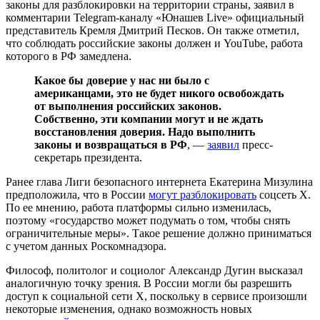
законы для разблокировки на территории страны, заявил в
комментарии Telegram-каналу «Юнашев Live» официальный
представитель Кремля Дмитрий Песков. Он также отметил,
что соблюдать российские законы должен и YouTube, работа
которого в РФ замедлена.
Какое бы доверие у нас ни было с
американцами, это не будет никого освобождать
от выполнения российских законов.
Собственно, эти компании могут и не ждать
восстановления доверия. Надо выполнить
законы и возвращаться в РФ
, —
заявил
пресс-
секретарь президента.
Ранее глава Лиги безопасного интернета Екатерина Мизулина
предположила, что в России
могут разблокировать
соцсеть X.
По ее мнению, работа платформы сильно изменилась,
поэтому «государство может подумать о том, чтобы снять
ограничительные меры». Такое решение должно приниматься
с учетом данных Роскомнадзора.
Философ, политолог и социолог Александр Дугин высказал
аналогичную точку зрения. В России могли бы разрешить
доступ к социальной сети X, поскольку в сервисе произошли
некоторые изменения, однако возможность новых