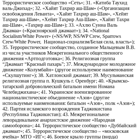
Террористическое сообщество «Сеть»; 31. «Катиба Таухид
валь-Джихад»; 32. «Хайят Тахрир аш-Шам» («Организация
освобождения Леванта», «Хайят Тахрир аш-Шам», «Хейят
Тахрир аш-Шам», «Хейят Тахрир Аш-Шам», «Хайят Тахри
аш-Шам», «Тахрир аш-Шам»); 33. «Ахлю Сунна Валь
Джамаа» («Красноярский джамаат»); 34. «National
Socialism/White Power» («NS/WP, NS/WP Crew, Sparrows
Crew/White Power, Национал-социализм/Белая сила, власть»);
35. Террористическое сообщество, созданное Мальцевым В.В.
из числа участников Межрегионального общественного
движения «Артподготовка»; 36. Религиозная группа
“Джамаат “Красный пахарь”; 37. Международное молодежное
движение «Колумбайн» (другое используемое наименование
«Скулшутинг»); 38. Хатлонский джамаат; 39. Мусульманская
религиозная группа п. Кушкуль г. Оренбург; 40. «Крымско-
татарский добровольческий батальон имени Номана
Челебиджихана»; 41. Украинское военизированное
националистическое объединение «Азов» (другие
используемые наименования: батальон «Азов», полк «Азов»);
42. Партия исламского возрождения Таджикистана
(Республика Таджикистан); 43. Межрегиональное
леворадикальное анархистское движение «Народная
самооборона»; 44. Террористическое сообщество «Дуббайский
джамаат»; 45. Террористическое сообщество – «московская
ячейка» МТО «ИГ»; 46. Боевое крыло группы (вирда)