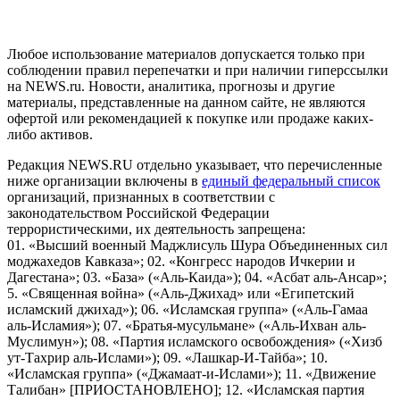
пользователей сети "Интернет", находящихся на территории
Российской Федерации)
Любое использование материалов допускается только при
соблюдении правил перепечатки и при наличии гиперссылки
на NEWS.ru. Новости, аналитика, прогнозы и другие
материалы, представленные на данном сайте, не являются
офертой или рекомендацией к покупке или продаже каких-
либо активов.
Редакция NEWS.RU отдельно указывает, что перечисленные
ниже организации включены в
единый федеральный список
организаций, признанных в соответствии с
законодательством Российской Федерации
террористическими, их деятельность запрещена:
01. «Высший военный Маджлисуль Шура Объединенных сил
моджахедов Кавказа»; 02. «Конгресс народов Ичкерии и
Дагестана»; 03. «База» («Аль-Каида»); 04. «Асбат аль-Ансар»;
5. «Священная война» («Аль-Джихад» или «Египетский
исламский джихад»); 06. «Исламская группа» («Аль-Гамаа
аль-Исламия»); 07. «Братья-мусульмане» («Аль-Ихван аль-
Муслимун»); 08. «Партия исламского освобождения» («Хизб
ут-Тахрир аль-Ислами»); 09. «Лашкар-И-Тайба»; 10.
«Исламская группа» («Джамаат-и-Ислами»); 11. «Движение
Талибан» [ПРИОСТАНОВЛЕНО]; 12. «Исламская партия