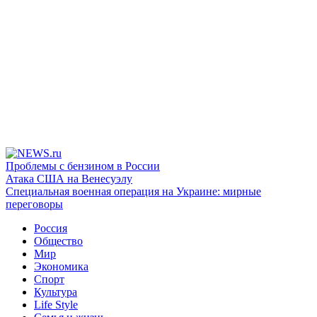
Проблемы с бензином в России
Атака США на Венесуэлу
Специальная военная операция на Украине: мирные
переговоры
Россия
Общество
Мир
Экономика
Спорт
Культура
Life Style