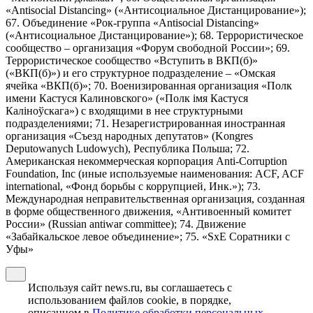
«Antisocial Distancing» («Антисоциальное Дистанцирование»);
67. Объединение «Рок-группа «Antisocial Distancing»
(«Антисоциальное Дистанцирование»); 68. Террористическое
сообщество – организация «Форум свободной России»; 69.
Террористическое сообщество «Вступить в ВКП(б)»
(«ВКП(б)») и его структурное подразделение – «Омская
ячейка «ВКП(б)»; 70. Военизированная организация «Полк
имени Кастуся Калиновского» («Полк iмя Кастуся
Калiноўскага») с входящими в нее структурными
подразделениями; 71. Незарегистрированная иностранная
организация «Съезд народных депутатов» (Kongres
Deputowanych Ludowych), Республика Польша; 72.
Американская некоммерческая корпорация Anti-Corruption
Foundation, Inc (иные используемые наименования: ACF, ACF
international, «Фонд борьбы с коррупцией, Инк.»); 73.
Международная неправительственная организация, созданная
в форме общественного движения, «Антивоенный комитет
России» (Russian antiwar committee); 74. Движение
«Забайкальское левое объединение»; 75. «SxE Соратники с
Уфы»
Используя сайт news.ru, вы соглашаетесь с
использованием файлов cookie, в порядке,
описанном в
Политике обработки персональных