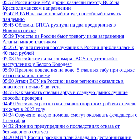
05:57
Российские FPV-дроны разнесли пехоту ВСУ на
Краснолиманском направлении
05:47
В РАН назвали новый вирус, способный вызвать
пандемию
05:45
Обломки БПЛА рухнули на два предприятия в
Новороссийске
05:39
Туристы из России бьют тревогу из-за загрязнения
Аланьи микропластиком
05:25
Средняя пенсия госслужащих в России приблизилась к
40 тыс. рублей
05:08
Российские силы кошмарят ВСУ подготовкой к
наступлению у Белого Колодезя
05:00
Правила поведения на воде: 5 главных табу при отдыхе
у бассейна и на пляже
05:00
Атаки ВСУ на Россию: какие регионы оказались в
опасности ночью 9 августа
04:55
Как выбрать спелый арбуз и сладкую дыню: лучшие
способы проверки
04:49
Россиянам рассказали, сколько коротких рабочих недель
их ждет в 2027 году
04:34
Озвучено, какую помощь смогут оказывать фельдшеры с
1 сентября
04:32
Японию предупредили о последствиях отказа от
безъядерного статуса
04:20
МИД России раскрыл план Запада по дестабилизации