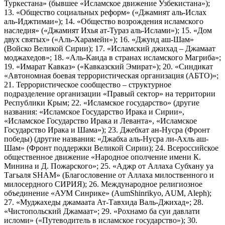
Туркестана» (бывшее «Исламское движение Узбекистана»);
13. «Общество социальных реформ» («Джамият аль-Ислах
аль-Иджтимаи»); 14. «Общество возрождения исламского
наследия» («Джамият Ихья ат-Тураз аль-Ислами»); 15. «Дом
двух святых» («Аль-Харамейн»); 16. «Джунд аш-Шам»
(Войско Великой Сирии); 17. «Исламский джихад – Джамаат
моджахедов»; 18. «Аль-Каида в странах исламского Магриба»;
19. «Имарат Кавказ» («Кавказский Эмират»); 20. «Синдикат
«Автономная боевая террористическая организация (АБТО)»;
21. Террористическое сообщество – структурное
подразделение организации «Правый сектор» на территории
Республики Крым; 22. «Исламское государство» (другие
названия: «Исламское Государство Ирака и Сирии»,
«Исламское Государство Ирака и Леванта», «Исламское
Государство Ирака и Шама»); 23. Джебхат ан-Нусра (Фронт
победы) (другие названия: «Джабха аль-Нусра ли-Ахль аш-
Шам» (Фронт поддержки Великой Сирии); 24. Всероссийское
общественное движение «Народное ополчение имени К.
Минина и Д. Пожарского»; 25. «Аджр от Аллаха Субхану уа
Тагьаля SHAM» (Благословение от Аллаха милоственного и
милосердного СИРИЯ); 26. Международное религиозное
объединение «АУМ Синрике» (AumShinrikyo, AUM, Aleph);
27. «Муджахеды джамаата Ат-Тавхида Валь-Джихад»; 28.
«Чистопольский Джамаат»; 29. «Рохнамо ба суи давлати
исломи» («Путеводитель в исламское государство»); 30.