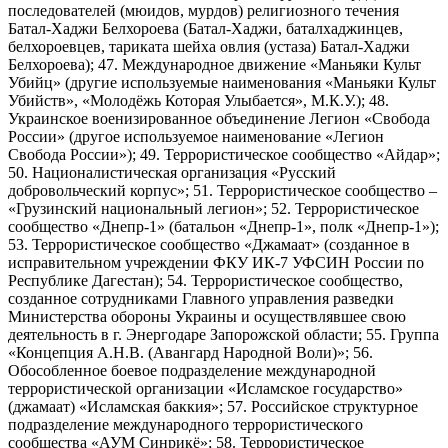
последователей (мюидов, мурдов) религиозного течения
Батал-Хаджи Белхороева (Батал-Хаджи, баталхаджинцев,
белхороевцев, тариката шейха овлия (устаза) Батал-Хаджи
Белхороева); 47. Международное движение «Маньяки Культ
Убийц» (другие используемые наименования «Маньяки Культ
Убийств», «Молодёжь Которая Улыбается», М.К.У.); 48.
Украинское военизированное объединение Легион «Свобода
России» (другое используемое наименование «Легион
Свобода России»); 49. Террористическое сообщество «Айдар»;
50. Националистическая организация «Русский
добровольческий корпус»; 51. Террористическое сообщество –
«Грузинский национальный легион»; 52. Террористическое
сообщество «Днепр-1» (батальон «Днепр-1», полк «Днепр-1»);
53. Террористическое сообщество «Джамаат» (созданное в
исправительном учреждении ФКУ ИК-7 УФСИН России по
Республике Дагестан); 54. Террористическое сообщество,
созданное сотрудниками Главного управления разведки
Министерства обороны Украины и осуществлявшее свою
деятельность в г. Энергодаре Запорожской области; 55. Группа
«Концепция А.Н.В. (Авангард Народной Воли)»; 56.
Обособленное боевое подразделение международной
террористической организации «Исламское государство»
(джамаат) «Исламская баккия»; 57. Российское структурное
подразделение международного террористического
сообщества «АУМ Синрикё»; 58. Террористическое