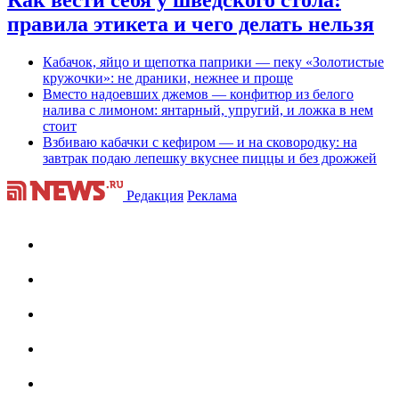
правила этикета и чего делать нельзя
Кабачок, яйцо и щепотка паприки — пеку «Золотистые
кружочки»: не драники, нежнее и проще
Вместо надоевших джемов — конфитюр из белого
налива с лимоном: янтарный, упругий, и ложка в нем
стоит
Взбиваю кабачки с кефиром — и на сковородку: на
завтрак подаю лепешку вкуснее пиццы и без дрожжей
Редакция
Реклама