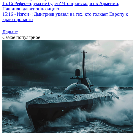
15:16
Референдума не будет? Что происходит в Армении,
Пашинян давит оппозицию
15:16
«Изгои»: Дмитриев указал на тех, кто толкает Европу к
краю пропасти
Дальше
Самое популярное