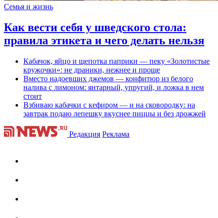
Семья и жизнь
Как вести себя у шведского стола:
правила этикета и чего делать нельзя
Кабачок, яйцо и щепотка паприки — пеку «Золотистые
кружочки»: не драники, нежнее и проще
Вместо надоевших джемов — конфитюр из белого
налива с лимоном: янтарный, упругий, и ложка в нем
стоит
Взбиваю кабачки с кефиром — и на сковородку: на
завтрак подаю лепешку вкуснее пиццы и без дрожжей
Редакция
Реклама