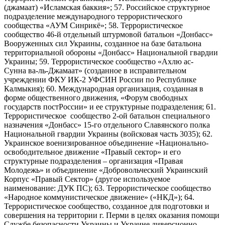
(джамаат) «Исламская баккия»; 57. Российское структурное
подразделение международного террористического
сообщества «АУМ Синрикё»; 58. Террористическое
сообщество 46-й отдельный штурмовой батальон «Донбасс»
Вооруженных сил Украины, созданное на базе батальона
территориальной обороны «Донбасс» Национальной гвардии
Украины; 59. Террористическое сообщество «Ахлю ас-
Сунна ва-ль-Джамаат» (созданное в исправительном
учреждении ФКУ ИК-2 УФСИН России по Республике
Калмыкия); 60. Международная организация, созданная в
форме общественного движения, «Форум свободных
государств постРоссии» и ее структурные подразделения; 61.
Террористическое сообщество 2-ой батальон специального
назначения «Донбасс» 15-го отдельного Славянского полка
Национальной гвардии Украины (войсковая часть 3035); 62.
Украинское военизированное объединение «Национально-
освободительное движение «Правый сектор» и его
структурные подразделения – организация «Правая
Молодежь» и объединение «Добровольческий Украинский
Корпус «Правый Сектор» (другое используемое
наименование: ДУК ПС); 63. Террористическое сообщество
«Народное коммунистическое движение» («НКД»); 64.
Террористическое сообщество, созданное для подготовки и
совершения на территории г. Перми в целях оказания помощи
Службе безопасности Украины и Украине диверсионно-