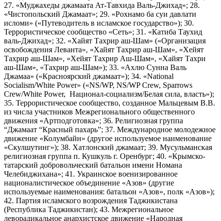
27. «Муджахеды джамаата Ат-Тавхида Валь-Джихад»; 28.
«Чистопольский Джамаат»; 29. «Рохнамо ба суи давлати
исломи» («Путеводитель в исламское государство»); 30.
Террористическое сообщество «Сеть»; 31. «Катиба Таухид
валь-Джихад»; 32. «Хайят Тахрир аш-Шам» («Организация
освобождения Леванта», «Хайят Тахрир аш-Шам», «Хейят
Тахрир аш-Шам», «Хейят Тахрир Аш-Шам», «Хайят Тахри
аш-Шам», «Тахрир аш-Шам»); 33. «Ахлю Сунна Валь
Джамаа» («Красноярский джамаат»); 34. «National
Socialism/White Power» («NS/WP, NS/WP Crew, Sparrows
Crew/White Power, Национал-социализм/Белая сила, власть»);
35. Террористическое сообщество, созданное Мальцевым В.В.
из числа участников Межрегионального общественного
движения «Артподготовка»; 36. Религиозная группа
“Джамаат “Красный пахарь”; 37. Международное молодежное
движение «Колумбайн» (другое используемое наименование
«Скулшутинг»); 38. Хатлонский джамаат; 39. Мусульманская
религиозная группа п. Кушкуль г. Оренбург; 40. «Крымско-
татарский добровольческий батальон имени Номана
Челебиджихана»; 41. Украинское военизированное
националистическое объединение «Азов» (другие
используемые наименования: батальон «Азов», полк «Азов»);
42. Партия исламского возрождения Таджикистана
(Республика Таджикистан); 43. Межрегиональное
леворадикальное анархистское движение «Народная