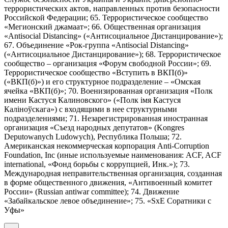
террористических актов, направленных против безопасности
Российской Федерации; 65. Террористическое сообщество
«Мегионский джамаат»; 66. Общественная организация
«Antisocial Distancing» («Антисоциальное Дистанцирование»);
67. Объединение «Рок-группа «Antisocial Distancing»
(«Антисоциальное Дистанцирование»); 68. Террористическое
сообщество – организация «Форум свободной России»; 69.
Террористическое сообщество «Вступить в ВКП(б)»
(«ВКП(б)») и его структурное подразделение – «Омская
ячейка «ВКП(б)»; 70. Военизированная организация «Полк
имени Кастуся Калиновского» («Полк iмя Кастуся
Калiноўскага») с входящими в нее структурными
подразделениями; 71. Незарегистрированная иностранная
организация «Съезд народных депутатов» (Kongres
Deputowanych Ludowych), Республика Польша; 72.
Американская некоммерческая корпорация Anti-Corruption
Foundation, Inc (иные используемые наименования: ACF, ACF
international, «Фонд борьбы с коррупцией, Инк.»); 73.
Международная неправительственная организация, созданная
в форме общественного движения, «Антивоенный комитет
России» (Russian antiwar committee); 74. Движение
«Забайкальское левое объединение»; 75. «SxE Соратники с
Уфы»