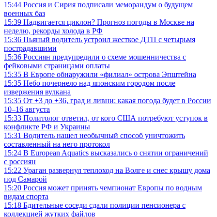
15:44
Россия и Сирия подписали меморандум о будущем
военных баз
15:39
Надвигается циклон? Прогноз погоды в Москве на
неделю, рекорды холода в РФ
15:36
Пьяный водитель устроил жесткое ДТП с четырьмя
пострадавшими
15:36
Россиян предупредили о схеме мошенничества с
фейковыми страницами оплаты
15:35
В Европе обнаружили «филиал» острова Эпштейна
15:35
Небо почернело над японским городом после
извержения вулкана
15:35
От +3 до +36, град и ливни: какая погода будет в России
10–16 августа
15:33
Политолог ответил, от кого США потребуют уступок в
конфликте РФ и Украины
15:31
Водитель нашел необычный способ уничтожить
составленный на него протокол
15:24
В European Aquatics высказались о снятии ограничений
с россиян
15:22
Ураган развернул теплоход на Волге и снес крышу дома
под Самарой
15:20
Россия может принять чемпионат Европы по водным
видам спорта
15:18
Бдительные соседи сдали полиции пенсионера с
коллекцией жутких файлов