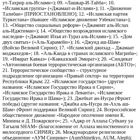
ут-Тахрир аль-Ислами»); 09. «Лашкар-И-Тайба»; 10.
«Исламская группа» («Джамаат-и-Ислами»); 11. «Движение
Талибан» [ПРИОСТАНОВЛЕНО]; 12. «Исламская партия
Туркестана» (бывшее «Исламское движение Узбекистана»);
13. «Общество социальных реформ» («Джамият аль-Ислах
аль-Иджтимаи»); 14. «Общество возрождения исламского
наследия» («Джамият Ихья ат-Тураз аль-Ислами»); 15. «Дом
двух святых» («Аль-Харамейн»); 16. «Джунд аш-Шам»
(Войско Великой Сирии); 17. «Исламский джихад – Джамаат
моджахедов»; 18. «Аль-Каида в странах исламского Магриба»;
19. «Имарат Кавказ» («Кавказский Эмират»); 20. «Синдикат
«Автономная боевая террористическая организация (АБТО)»;
21. Террористическое сообщество – структурное
подразделение организации «Правый сектор» на территории
Республики Крым; 22. «Исламское государство» (другие
названия: «Исламское Государство Ирака и Сирии»,
«Исламское Государство Ирака и Леванта», «Исламское
Государство Ирака и Шама»); 23. Джебхат ан-Нусра (Фронт
победы) (другие названия: «Джабха аль-Нусра ли-Ахль аш-
Шам» (Фронт поддержки Великой Сирии); 24. Всероссийское
общественное движение «Народное ополчение имени К.
Минина и Д. Пожарского»; 25. «Аджр от Аллаха Субхану уа
Тагьаля SHAM» (Благословение от Аллаха милоственного и
милосердного СИРИЯ); 26. Международное религиозное
объединение «АУМ Синрике» (AumShinrikyo, AUM, Aleph);