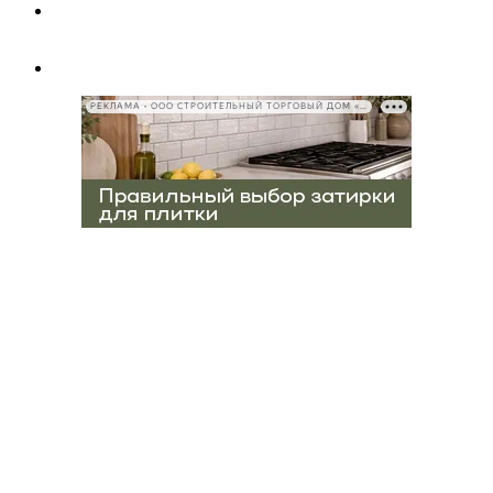
РЕКЛАМА • ООО СТРОИТЕЛЬНЫЙ ТОРГОВЫЙ ДОМ «ПЕТРОВИЧ», ИНН 7802348846