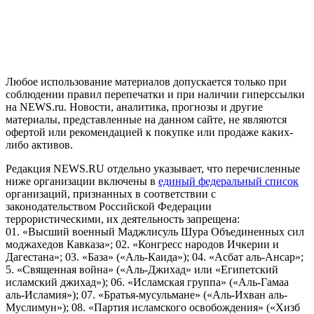
рекомендательные технологии (информационные технологии
предоставления информации на основе сбора, систематизации
и анализа сведений, относящихся к предпочтениям
пользователей сети "Интернет", находящихся на территории
Российской Федерации)
Любое использование материалов допускается только при
соблюдении правил перепечатки и при наличии гиперссылки
на NEWS.ru. Новости, аналитика, прогнозы и другие
материалы, представленные на данном сайте, не являются
офертой или рекомендацией к покупке или продаже каких-
либо активов.
Редакция NEWS.RU отдельно указывает, что перечисленные
ниже организации включены в
единый федеральный список
организаций, признанных в соответствии с
законодательством Российской Федерации
террористическими, их деятельность запрещена:
01. «Высший военный Маджлисуль Шура Объединенных сил
моджахедов Кавказа»; 02. «Конгресс народов Ичкерии и
Дагестана»; 03. «База» («Аль-Каида»); 04. «Асбат аль-Ансар»;
5. «Священная война» («Аль-Джихад» или «Египетский
исламский джихад»); 06. «Исламская группа» («Аль-Гамаа
аль-Исламия»); 07. «Братья-мусульмане» («Аль-Ихван аль-
Муслимун»); 08. «Партия исламского освобождения» («Хизб