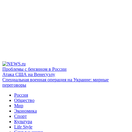
Проблемы с бензином в России
Атака США на Венесуэлу
Специальная военная операция на Украине: мирные
переговоры
Россия
Общество
Мир
Экономика
Спорт
Культура
Life Style