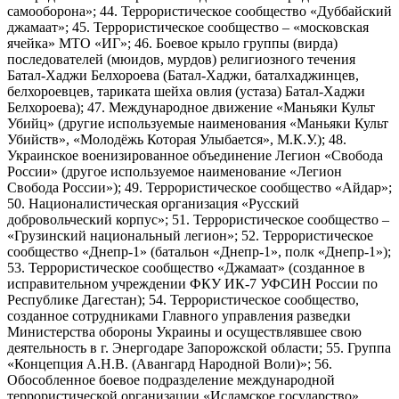
самооборона»; 44. Террористическое сообщество «Дуббайский
джамаат»; 45. Террористическое сообщество – «московская
ячейка» МТО «ИГ»; 46. Боевое крыло группы (вирда)
последователей (мюидов, мурдов) религиозного течения
Батал-Хаджи Белхороева (Батал-Хаджи, баталхаджинцев,
белхороевцев, тариката шейха овлия (устаза) Батал-Хаджи
Белхороева); 47. Международное движение «Маньяки Культ
Убийц» (другие используемые наименования «Маньяки Культ
Убийств», «Молодёжь Которая Улыбается», М.К.У.); 48.
Украинское военизированное объединение Легион «Свобода
России» (другое используемое наименование «Легион
Свобода России»); 49. Террористическое сообщество «Айдар»;
50. Националистическая организация «Русский
добровольческий корпус»; 51. Террористическое сообщество –
«Грузинский национальный легион»; 52. Террористическое
сообщество «Днепр-1» (батальон «Днепр-1», полк «Днепр-1»);
53. Террористическое сообщество «Джамаат» (созданное в
исправительном учреждении ФКУ ИК-7 УФСИН России по
Республике Дагестан); 54. Террористическое сообщество,
созданное сотрудниками Главного управления разведки
Министерства обороны Украины и осуществлявшее свою
деятельность в г. Энергодаре Запорожской области; 55. Группа
«Концепция А.Н.В. (Авангард Народной Воли)»; 56.
Обособленное боевое подразделение международной
террористической организации «Исламское государство»