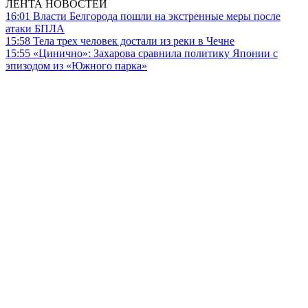
ЛЕНТА НОВОСТЕЙ
16:01
Власти Белгорода пошли на экстренные меры после
атаки БПЛА
15:58
Тела трех человек достали из реки в Чечне
15:55
«Цинично»: Захарова сравнила политику Японии с
эпизодом из «Южного парка»